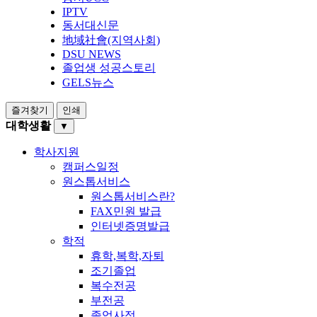
IPTV
동서대신문
地域社會(지역사회)
DSU NEWS
졸업생 성공스토리
GELS뉴스
즐겨찾기
인쇄
대학생활
▼
학사지원
캠퍼스일정
원스톱서비스
원스톱서비스란?
FAX민원 발급
인터넷증명발급
학적
휴학,복학,자퇴
조기졸업
복수전공
부전공
졸업사정