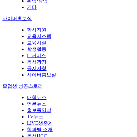
취업/창업
기타
사이버홍보실
학사지원
교육시스템
교육시설
학생활동
IT서비스
동서광장
공지사항
사이버홍보실
졸업생 성공스토리
대학뉴스
언론뉴스
홍보동영상
TV뉴스
LIVE생중계
학과별 소개
동서UCC