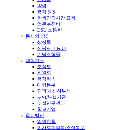
약력
총장 동정
학생면담시간 요청
업무추진비
DSU 소통함
동서의 상징
상징물
심볼로고 & UI
기념조형물
대학기구
조직도
위원회
총장직속
대학본부
단과대 산하부서
부속/부설기관
부설연구센터
학교기업
학교법인
임원현황
이사회회의록/소집통보