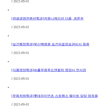
l
2023-09-01
[관광경영컨벤션학과]커뮤니케이션 다움, 권준우
l
2023-09-01
[보건행정학과]부산백병원 보건의료정보관리사 최원
l
2023-09-01
[식품영양학과]㈜풀무원푸드앤컬처 영양사 전서경
l
2023-09-01
[운동처방학과]롯데자이언츠 스트렝스 웨이트 담당 엄정용
l
2023-09-01