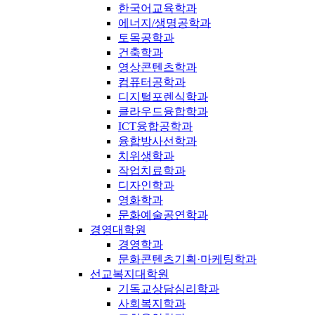
한국어교육학과
에너지/생명공학과
토목공학과
건축학과
영상콘텐츠학과
컴퓨터공학과
디지털포렌식학과
클라우드융합학과
ICT융합공학과
융합방사선학과
치위생학과
작업치료학과
디자인학과
영화학과
문화예술공연학과
경영대학원
경영학과
문화콘텐츠기획·마케팅학과
선교복지대학원
기독교상담심리학과
사회복지학과