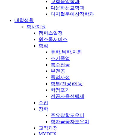
교회음악학과
다문화선교학과
디지털문예창작학과
대학생활
학사지원
캠퍼스일정
원스톱서비스
학적
휴학,복학,자퇴
조기졸업
복수전공
부전공
졸업사정
학부(전공)이동
학점포기
전공자율선택제
수업
장학
주요장학도우미
학자금융자도우미
교직과정
MYDEX