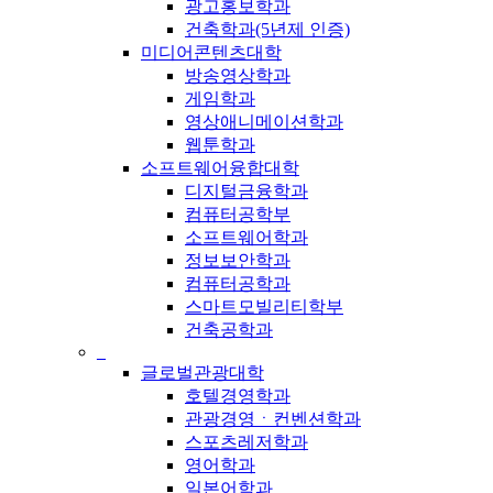
광고홍보학과
건축학과(5년제 인증)
미디어콘텐츠대학
방송영상학과
게임학과
영상애니메이션학과
웹툰학과
소프트웨어융합대학
디지털금융학과
컴퓨터공학부
소프트웨어학과
정보보안학과
컴퓨터공학과
스마트모빌리티학부
건축공학과
_
글로벌관광대학
호텔경영학과
관광경영ㆍ컨벤션학과
스포츠레저학과
영어학과
일본어학과