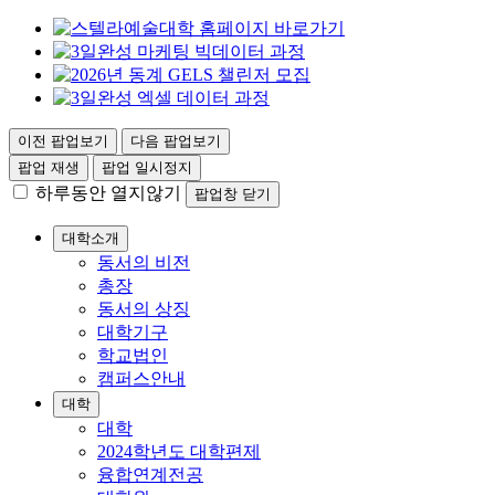
이전 팝업보기
다음 팝업보기
팝업 재생
팝업 일시정지
하루동안 열지않기
팝업창 닫기
대학소개
동서의 비전
총장
동서의 상징
대학기구
학교법인
캠퍼스안내
대학
대학
2024학년도 대학편제
융합연계전공