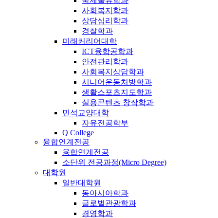
국제물류학과
사회복지학과
상담심리학과
경찰학과
미래커리어대학
ICT융합공학과
안전관리학과
사회복지상담학과
시니어운동처방학과
생활스포츠지도학과
실용콘텐츠 창작학과
민석교양대학
자유전공학부
Q College
융합연계전공
융합연계전공
소단위 전공과정(Micro Degree)
대학원
일반대학원
동아시아학과
글로벌관광학과
경영학과