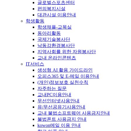
글로벌스포츠센터
편의복지시설
대관시설 이용안내
학생활동
학생채플-교목실
동아리활동
국제기술봉사단
낙동강환경봉사단
지역사회를 위한 자원봉사단
교내 온라인콘텐츠
IT서비스
생성형 AI 활용 가이드라인
오피스365 및 E-메일 이용안내
(개인)정보보호 실천수칙
자주하는 질문
교내PC이용안내
무선인터넷사용안내
유/무선공유기사용안내
교내 불법소프트웨어 사용금지안내
불법폰트 사용금지 안내
kowon메일 이용 안내