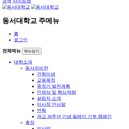
검색
사이트맵
동서대학교 주메뉴
홈
로그인
전체메뉴
메뉴닫기
대학소개
동서의비전
건학이념
교육목적
중장기 발전계획
인재상 및 핵심역량
설립자 소개
이사장 인사말
연혁
개교 30주년 기념 릴레이 기부 캠페인
총장
인사말