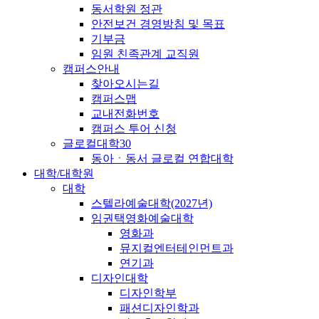
동서학원 정관
안전보건 경영방침 및 목표
기부금
임원 친족관계 교직원
캠퍼스안내
찾아오시는길
캠퍼스맵
교내전화번호
캠퍼스 투어 신청
글로컬대학30
동아ㆍ동서 글로컬 연합대학
대학/대학원
대학
스텔라예술대학(2027년)
임권택영화예술대학
영화과
뮤지컬엔터테인먼트과
연기과
디자인대학
디자인학부
패션디자인학과