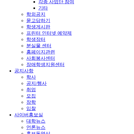
각종 사업단 참여
기타
학외공지
묻고답하기
학생게시판
프린터 인터넷 예약제
학생장터
분실물 센터
홈페이지관련
사회봉사센터
장애학생지원센터
공지사항
학사
공지/행사
취업
모집
장학
입찰
사이버홍보실
대학뉴스
언론뉴스
홍보동영상