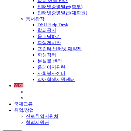
학교 어플 안내
인터넷증명발급(학부)
인터넷증명발급(대학원)
동서광장
DSU Help Desk
학외공지
묻고답하기
학생게시판
프린터 인터넷 예약제
학생장터
분실물 센터
홈페이지관련
사회봉사센터
장애학생지원센터
입학
입학정보
외국인입학-International Admissions
국제교류
취업/창업
진로취업지원처
창업지원단