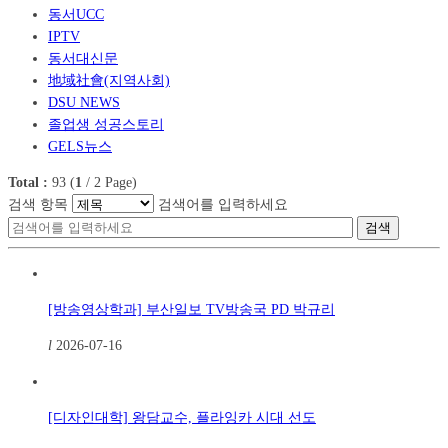
동서UCC
IPTV
동서대신문
地域社會(지역사회)
DSU NEWS
졸업생 성공스토리
GELS뉴스
Total :
93
(
1
/
2
Page)
검색 항목
검색어를 입력하세요
검색
[방송영상학과] 부산일보 TV방송국 PD 박규리
l
2026-07-16
[디자인대학] 왕담교수, 플라잉카 시대 선도