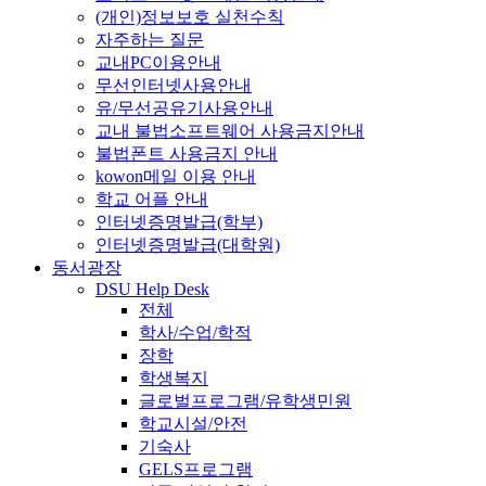
(개인)정보보호 실천수칙
자주하는 질문
교내PC이용안내
무선인터넷사용안내
유/무선공유기사용안내
교내 불법소프트웨어 사용금지안내
불법폰트 사용금지 안내
kowon메일 이용 안내
학교 어플 안내
인터넷증명발급(학부)
인터넷증명발급(대학원)
동서광장
DSU Help Desk
전체
학사/수업/학적
장학
학생복지
글로벌프로그램/유학생민원
학교시설/안전
기숙사
GELS프로그램