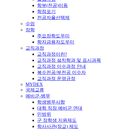
학부(전공)이동
학점포기
전공자율선택제
수업
장학
주요장학도우미
학자금융자도우미
교직과정
교직과정이란?
교직과정 설치학과 및 표시과목
교직과정 이수과정 안내
복수전공/부전공 이수자
교직과정 운영규정
MYDEX
국제교류
예비군-병무
학생병무사항
대학 직장 예비군 연대
민방위
군 장학생 지원제도
학사사관(장교) 제도