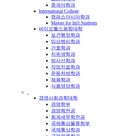
중국어학과
International College
캠퍼스아시아학과
Majors for Int'l Students
바이오헬스융합대학
보건행정학과
임상병리학과
간호학과
치위생학과
방사선학과
작업치료학과
운동처방학과
체육학과
식품영양학과
_
경영사회과학대학
경영학부
경영학전공
회계세무학전공
국제통상물류학부
국제통상학과