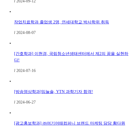
l
2024-09-12
작업치료학과 졸업생 2명, 연세대학교 박사학위 취득
l
2024-08-07
[간호학과] 이현경, 국립청소년생태센터에서 제2의 꿈을 실현하
다!
l
2024-07-16
[방송영상학과]임늘솔, YTN 과학기자 합격!
l
2024-06-27
[광고홍보학과] ㈜여기어때컴퍼니 브랜드 마케팅 담당 황다원