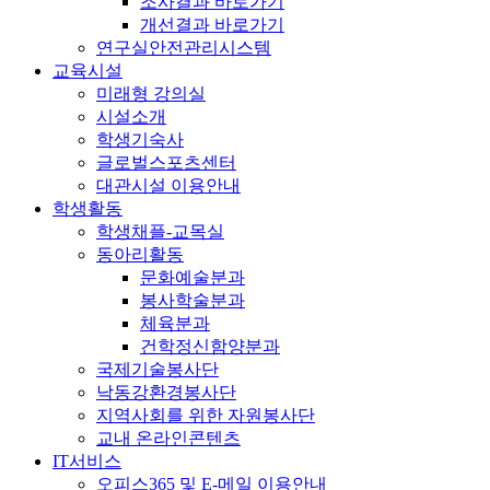
조사결과 바로가기
개선결과 바로가기
연구실안전관리시스템
교육시설
미래형 강의실
시설소개
학생기숙사
글로벌스포츠센터
대관시설 이용안내
학생활동
학생채플-교목실
동아리활동
문화예술분과
봉사학술분과
체육분과
건학정신함양분과
국제기술봉사단
낙동강환경봉사단
지역사회를 위한 자원봉사단
교내 온라인콘텐츠
IT서비스
오피스365 및 E-메일 이용안내