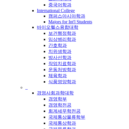
중국어학과
International College
캠퍼스아시아학과
Majors for Int'l Students
바이오헬스융합대학
보건행정학과
임상병리학과
간호학과
치위생학과
방사선학과
작업치료학과
운동처방학과
체육학과
식품영양학과
_
경영사회과학대학
경영학부
경영학전공
회계세무학전공
국제통상물류학부
국제통상학과