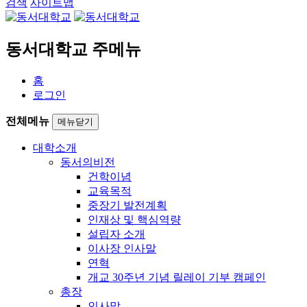
검색
사이트맵
동서대학교 주메뉴
홈
로그인
전체메뉴
메뉴닫기
대학소개
동서의비전
건학이념
교육목적
중장기 발전계획
인재상 및 핵심역량
설립자 소개
이사장 인사말
연혁
개교 30주년 기념 릴레이 기부 캠페인
총장
인사말