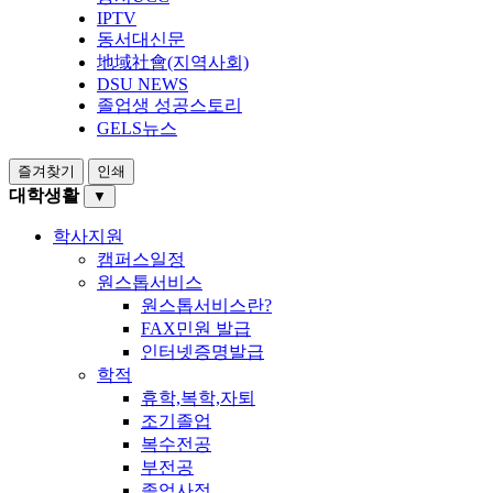
IPTV
동서대신문
地域社會(지역사회)
DSU NEWS
졸업생 성공스토리
GELS뉴스
즐겨찾기
인쇄
대학생활
▼
학사지원
캠퍼스일정
원스톱서비스
원스톱서비스란?
FAX민원 발급
인터넷증명발급
학적
휴학,복학,자퇴
조기졸업
복수전공
부전공
졸업사정