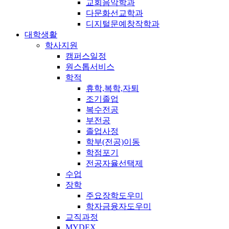
교회음악학과
다문화선교학과
디지털문예창작학과
대학생활
학사지원
캠퍼스일정
원스톱서비스
학적
휴학,복학,자퇴
조기졸업
복수전공
부전공
졸업사정
학부(전공)이동
학점포기
전공자율선택제
수업
장학
주요장학도우미
학자금융자도우미
교직과정
MYDEX