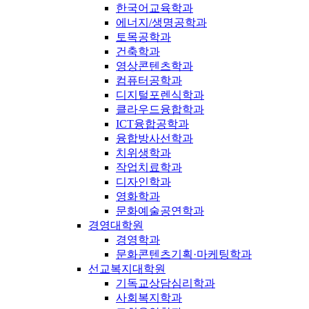
한국어교육학과
에너지/생명공학과
토목공학과
건축학과
영상콘텐츠학과
컴퓨터공학과
디지털포렌식학과
클라우드융합학과
ICT융합공학과
융합방사선학과
치위생학과
작업치료학과
디자인학과
영화학과
문화예술공연학과
경영대학원
경영학과
문화콘텐츠기획·마케팅학과
선교복지대학원
기독교상담심리학과
사회복지학과