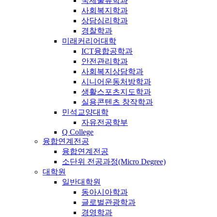
국제물류학과
사회복지학과
상담심리학과
경찰학과
미래커리어대학
ICT융합공학과
안전관리학과
사회복지상담학과
시니어운동처방학과
생활스포츠지도학과
실용콘텐츠 창작학과
민석교양대학
자유전공학부
Q College
융합연계전공
융합연계전공
소단위 전공과정(Micro Degree)
대학원
일반대학원
동아시아학과
글로벌관광학과
경영학과