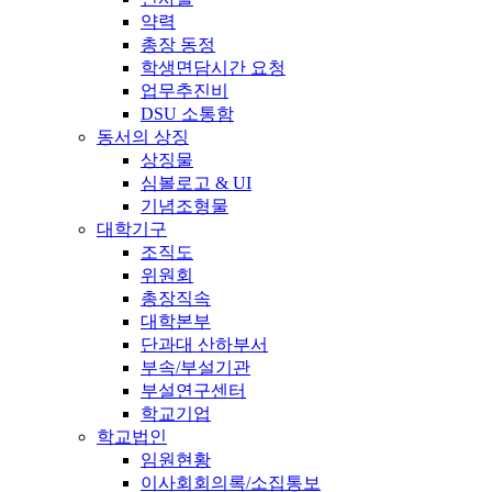
약력
총장 동정
학생면담시간 요청
업무추진비
DSU 소통함
동서의 상징
상징물
심볼로고 & UI
기념조형물
대학기구
조직도
위원회
총장직속
대학본부
단과대 산하부서
부속/부설기관
부설연구센터
학교기업
학교법인
임원현황
이사회회의록/소집통보