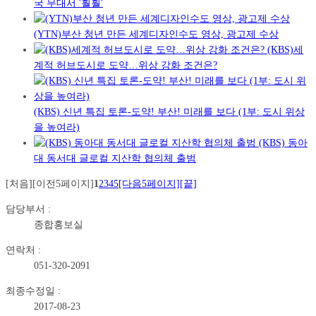
국 무대서 '훨훨'
(YTN)부산 청년 만든 세계디자인수도 영상, 광고제 수상
(KBS)세
계적 허브도시로 도약…위상 강화 조건은?
(KBS) 신년 특집 토론-도약! 부산! 미래를 보다 (1부: 도시 위상
을 높여라)
(KBS) 동아
대 동서대 글로컬 지산학 협의체 출범
[처음]
[이전5페이지]
1
2
3
4
5
[다음5페이지]
[끝]
담당부서 :
종합홍보실
연락처 :
051-320-2091
최종수정일 :
2017-08-23