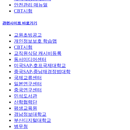
안전관리 매뉴얼
CBT시험
관련사이트 바로가기
교원초빙공고
개인정보보호 학습맵
CBT시험
교직원식당 캐시비등록
동서미디어센터
미국SAP-호프국제대학교
중국SAP-중남재경정법대학
국제교류센터
일본연구센터
중국연구센터
민석도서관
산학협력단
평생교육원
경남정보대학교
부산디지털대학교
병무청