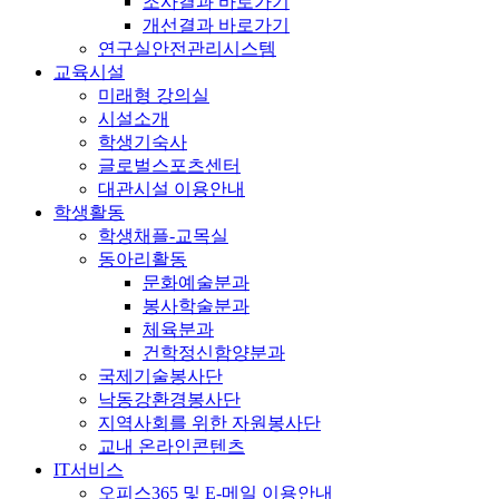
조사결과 바로가기
개선결과 바로가기
연구실안전관리시스템
교육시설
미래형 강의실
시설소개
학생기숙사
글로벌스포츠센터
대관시설 이용안내
학생활동
학생채플-교목실
동아리활동
문화예술분과
봉사학술분과
체육분과
건학정신함양분과
국제기술봉사단
낙동강환경봉사단
지역사회를 위한 자원봉사단
교내 온라인콘텐츠
IT서비스
오피스365 및 E-메일 이용안내