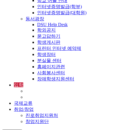
학교 어플 안내
인터넷증명발급(학부)
인터넷증명발급(대학원)
동서광장
DSU Help Desk
학외공지
묻고답하기
학생게시판
프린터 인터넷 예약제
학생장터
분실물 센터
홈페이지관련
사회봉사센터
장애학생지원센터
입학
입학정보
외국인입학-International Admissions
국제교류
취업/창업
진로취업지원처
창업지원단