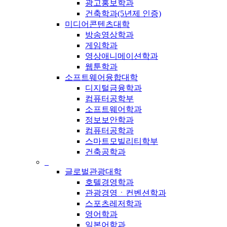
광고홍보학과
건축학과(5년제 인증)
미디어콘텐츠대학
방송영상학과
게임학과
영상애니메이션학과
웹툰학과
소프트웨어융합대학
디지털금융학과
컴퓨터공학부
소프트웨어학과
정보보안학과
컴퓨터공학과
스마트모빌리티학부
건축공학과
_
글로벌관광대학
호텔경영학과
관광경영ㆍ컨벤션학과
스포츠레저학과
영어학과
일본어학과