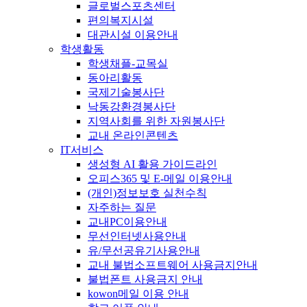
글로벌스포츠센터
편의복지시설
대관시설 이용안내
학생활동
학생채플-교목실
동아리활동
국제기술봉사단
낙동강환경봉사단
지역사회를 위한 자원봉사단
교내 온라인콘텐츠
IT서비스
생성형 AI 활용 가이드라인
오피스365 및 E-메일 이용안내
(개인)정보보호 실천수칙
자주하는 질문
교내PC이용안내
무선인터넷사용안내
유/무선공유기사용안내
교내 불법소프트웨어 사용금지안내
불법폰트 사용금지 안내
kowon메일 이용 안내