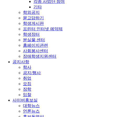
각종 사업단 참여
기타
학외공지
묻고답하기
학생게시판
프린터 인터넷 예약제
학생장터
분실물 센터
홈페이지관련
사회봉사센터
장애학생지원센터
공지사항
학사
공지/행사
취업
모집
장학
입찰
사이버홍보실
대학뉴스
언론뉴스
홍보동영상