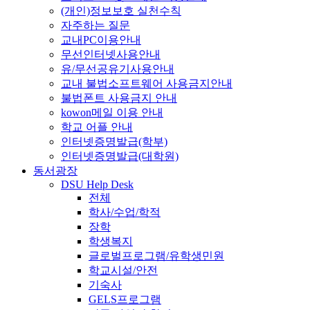
(개인)정보보호 실천수칙
자주하는 질문
교내PC이용안내
무선인터넷사용안내
유/무선공유기사용안내
교내 불법소프트웨어 사용금지안내
불법폰트 사용금지 안내
kowon메일 이용 안내
학교 어플 안내
인터넷증명발급(학부)
인터넷증명발급(대학원)
동서광장
DSU Help Desk
전체
학사/수업/학적
장학
학생복지
글로벌프로그램/유학생민원
학교시설/안전
기숙사
GELS프로그램