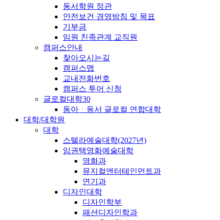
동서학원 정관
안전보건 경영방침 및 목표
기부금
임원 친족관계 교직원
캠퍼스안내
찾아오시는길
캠퍼스맵
교내전화번호
캠퍼스 투어 신청
글로컬대학30
동아ㆍ동서 글로컬 연합대학
대학/대학원
대학
스텔라예술대학(2027년)
임권택영화예술대학
영화과
뮤지컬엔터테인먼트과
연기과
디자인대학
디자인학부
패션디자인학과