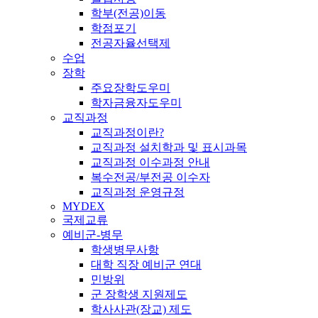
학부(전공)이동
학점포기
전공자율선택제
수업
장학
주요장학도우미
학자금융자도우미
교직과정
교직과정이란?
교직과정 설치학과 및 표시과목
교직과정 이수과정 안내
복수전공/부전공 이수자
교직과정 운영규정
MYDEX
국제교류
예비군-병무
학생병무사항
대학 직장 예비군 연대
민방위
군 장학생 지원제도
학사사관(장교) 제도