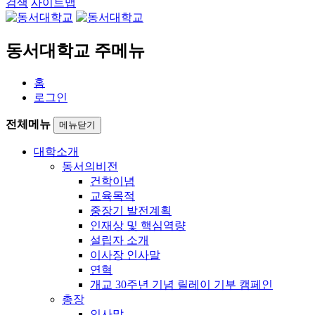
검색
사이트맵
동서대학교 주메뉴
홈
로그인
전체메뉴
메뉴닫기
대학소개
동서의비전
건학이념
교육목적
중장기 발전계획
인재상 및 핵심역량
설립자 소개
이사장 인사말
연혁
개교 30주년 기념 릴레이 기부 캠페인
총장
인사말