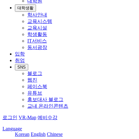
대학원
대학생활
학사안내
교육시스템
교육시설
학생활동
IT서비스
동서광장
입학
취업
SNS
블로그
웹진
페이스북
유튜브
홍보대사 블로그
교내 온라인콘텐츠
로그인
VR-Map
예비수강
Language
Korean
English
Chinese