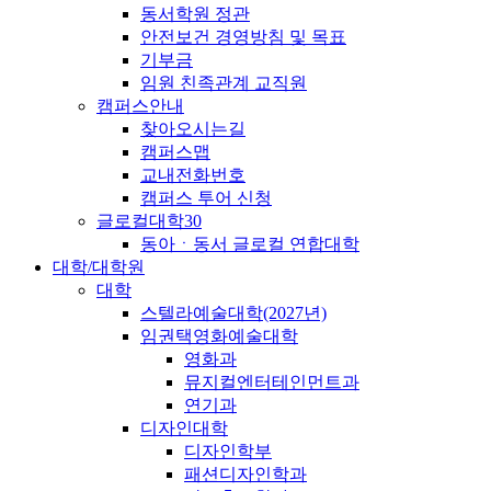
동서학원 정관
안전보건 경영방침 및 목표
기부금
임원 친족관계 교직원
캠퍼스안내
찾아오시는길
캠퍼스맵
교내전화번호
캠퍼스 투어 신청
글로컬대학30
동아ㆍ동서 글로컬 연합대학
대학/대학원
대학
스텔라예술대학(2027년)
임권택영화예술대학
영화과
뮤지컬엔터테인먼트과
연기과
디자인대학
디자인학부
패션디자인학과