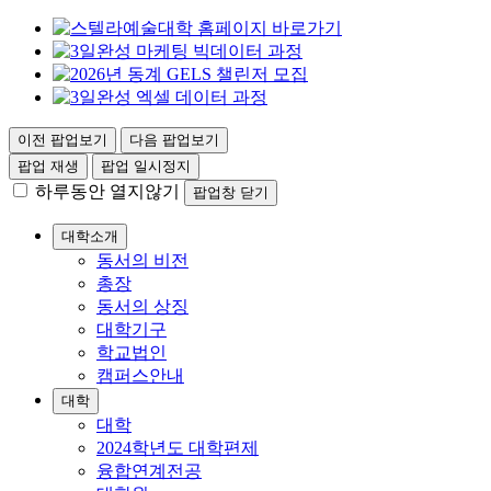
이전 팝업보기
다음 팝업보기
팝업 재생
팝업 일시정지
하루동안 열지않기
팝업창 닫기
대학소개
동서의 비전
총장
동서의 상징
대학기구
학교법인
캠퍼스안내
대학
대학
2024학년도 대학편제
융합연계전공