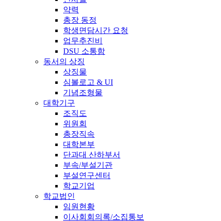
약력
총장 동정
학생면담시간 요청
업무추진비
DSU 소통함
동서의 상징
상징물
심볼로고 & UI
기념조형물
대학기구
조직도
위원회
총장직속
대학본부
단과대 산하부서
부속/부설기관
부설연구센터
학교기업
학교법인
임원현황
이사회회의록/소집통보