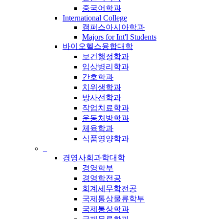
중국어학과
International College
캠퍼스아시아학과
Majors for Int'l Students
바이오헬스융합대학
보건행정학과
임상병리학과
간호학과
치위생학과
방사선학과
작업치료학과
운동처방학과
체육학과
식품영양학과
_
경영사회과학대학
경영학부
경영학전공
회계세무학전공
국제통상물류학부
국제통상학과