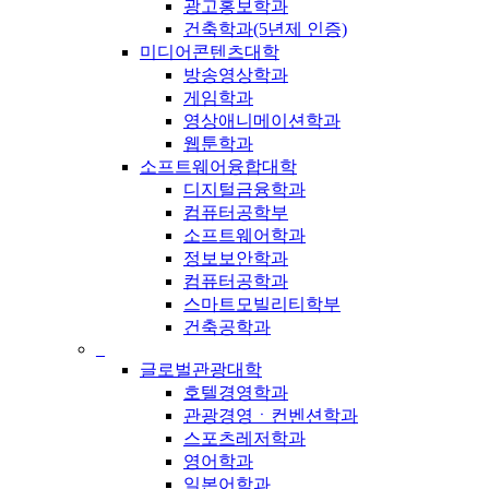
광고홍보학과
건축학과(5년제 인증)
미디어콘텐츠대학
방송영상학과
게임학과
영상애니메이션학과
웹툰학과
소프트웨어융합대학
디지털금융학과
컴퓨터공학부
소프트웨어학과
정보보안학과
컴퓨터공학과
스마트모빌리티학부
건축공학과
_
글로벌관광대학
호텔경영학과
관광경영ㆍ컨벤션학과
스포츠레저학과
영어학과
일본어학과