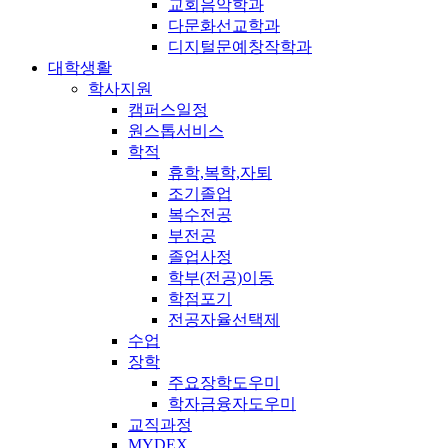
교회음악학과
다문화선교학과
디지털문예창작학과
대학생활
학사지원
캠퍼스일정
원스톱서비스
학적
휴학,복학,자퇴
조기졸업
복수전공
부전공
졸업사정
학부(전공)이동
학점포기
전공자율선택제
수업
장학
주요장학도우미
학자금융자도우미
교직과정
MYDEX