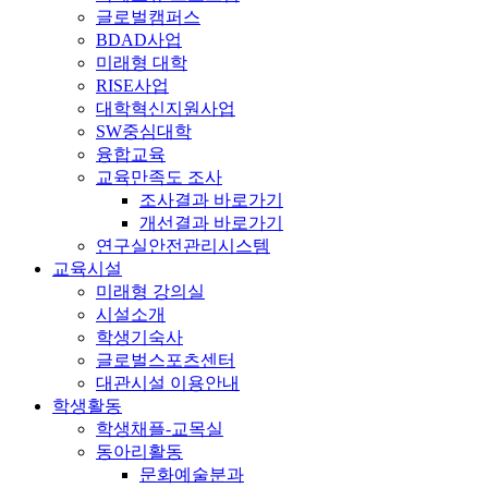
글로벌캠퍼스
BDAD사업
미래형 대학
RISE사업
대학혁신지원사업
SW중심대학
융합교육
교육만족도 조사
조사결과 바로가기
개선결과 바로가기
연구실안전관리시스템
교육시설
미래형 강의실
시설소개
학생기숙사
글로벌스포츠센터
대관시설 이용안내
학생활동
학생채플-교목실
동아리활동
문화예술분과