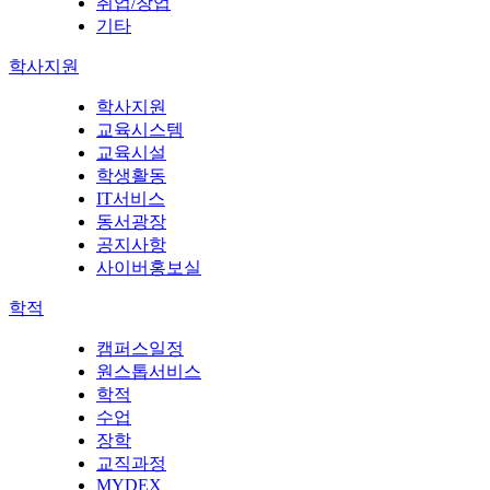
취업/창업
기타
학사지원
학사지원
교육시스템
교육시설
학생활동
IT서비스
동서광장
공지사항
사이버홍보실
학적
캠퍼스일정
원스톱서비스
학적
수업
장학
교직과정
MYDEX