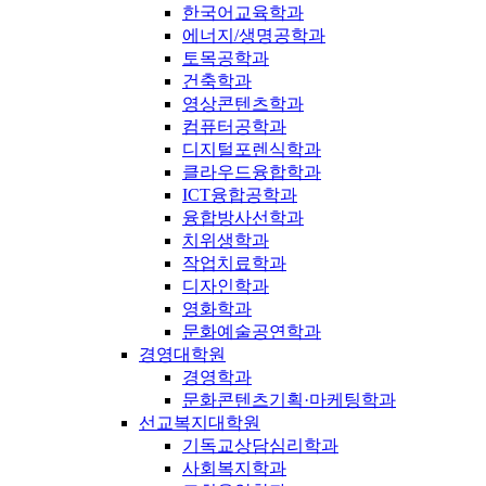
한국어교육학과
에너지/생명공학과
토목공학과
건축학과
영상콘텐츠학과
컴퓨터공학과
디지털포렌식학과
클라우드융합학과
ICT융합공학과
융합방사선학과
치위생학과
작업치료학과
디자인학과
영화학과
문화예술공연학과
경영대학원
경영학과
문화콘텐츠기획·마케팅학과
선교복지대학원
기독교상담심리학과
사회복지학과