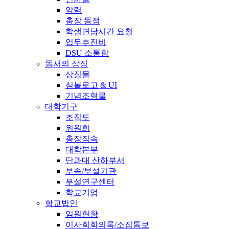
약력
총장 동정
학생면담시간 요청
업무추진비
DSU 소통함
동서의 상징
상징물
심볼로고 & UI
기념조형물
대학기구
조직도
위원회
총장직속
대학본부
단과대 산하부서
부속/부설기관
부설연구센터
학교기업
학교법인
임원현황
이사회회의록/소집통보