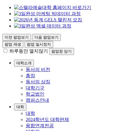
이전 팝업보기
다음 팝업보기
팝업 재생
팝업 일시정지
하루동안 열지않기
팝업창 닫기
대학소개
동서의 비전
총장
동서의 상징
대학기구
학교법인
캠퍼스안내
대학
대학
2024학년도 대학편제
융합연계전공