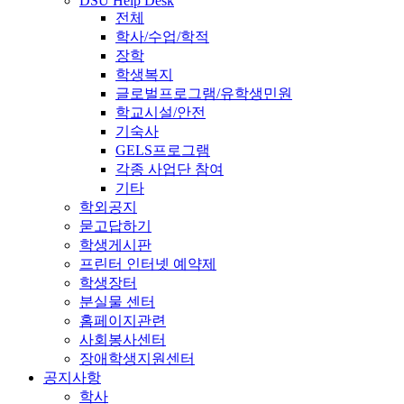
DSU Help Desk
전체
학사/수업/학적
장학
학생복지
글로벌프로그램/유학생민원
학교시설/안전
기숙사
GELS프로그램
각종 사업단 참여
기타
학외공지
묻고답하기
학생게시판
프린터 인터넷 예약제
학생장터
분실물 센터
홈페이지관련
사회봉사센터
장애학생지원센터
공지사항
학사