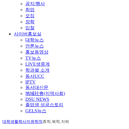
공지/행사
취업
모집
장학
입찰
사이버홍보실
대학뉴스
언론뉴스
홍보동영상
TV뉴스
LIVE생중계
학과별 소개
동서UCC
IPTV
동서대신문
地域社會(지역사회)
DSU NEWS
졸업생 성공스토리
GELS뉴스
대학생활
학사지원
학적
휴학,복학,자퇴