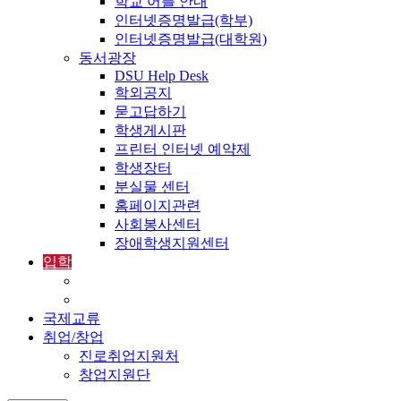
학교 어플 안내
인터넷증명발급(학부)
인터넷증명발급(대학원)
동서광장
DSU Help Desk
학외공지
묻고답하기
학생게시판
프린터 인터넷 예약제
학생장터
분실물 센터
홈페이지관련
사회봉사센터
장애학생지원센터
입학
입학정보
외국인입학-International Admissions
국제교류
취업/창업
진로취업지원처
창업지원단