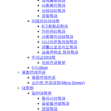
국제물류학과
사회복지학과
상담심리학과
경찰학과
미래커리어대학
ICT융합공학과
안전관리학과
사회복지상담학과
시니어운동처방학과
생활스포츠지도학과
실용콘텐츠 창작학과
민석교양대학
자유전공학부
Q College
융합연계전공
융합연계전공
소단위 전공과정(Micro Degree)
대학원
일반대학원
동아시아학과
글로벌관광학과
경영학과