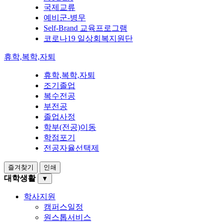
국제교류
예비군-병무
Self-Brand 교육프로그램
코로나19 일상회복지원단
휴학,복학,자퇴
휴학,복학,자퇴
조기졸업
복수전공
부전공
졸업사정
학부(전공)이동
학점포기
전공자율선택제
즐겨찾기
인쇄
대학생활
▼
학사지원
캠퍼스일정
원스톱서비스