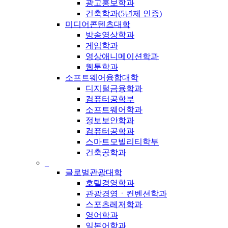
광고홍보학과
건축학과(5년제 인증)
미디어콘텐츠대학
방송영상학과
게임학과
영상애니메이션학과
웹툰학과
소프트웨어융합대학
디지털금융학과
컴퓨터공학부
소프트웨어학과
정보보안학과
컴퓨터공학과
스마트모빌리티학부
건축공학과
_
글로벌관광대학
호텔경영학과
관광경영ㆍ컨벤션학과
스포츠레저학과
영어학과
일본어학과