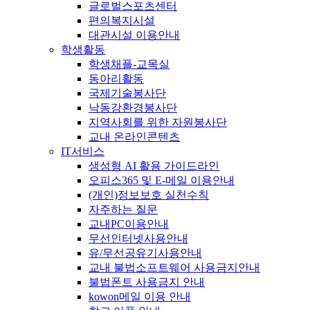
글로벌스포츠센터
편의복지시설
대관시설 이용안내
학생활동
학생채플-교목실
동아리활동
국제기술봉사단
낙동강환경봉사단
지역사회를 위한 자원봉사단
교내 온라인콘텐츠
IT서비스
생성형 AI 활용 가이드라인
오피스365 및 E-메일 이용안내
(개인)정보보호 실천수칙
자주하는 질문
교내PC이용안내
무선인터넷사용안내
유/무선공유기사용안내
교내 불법소프트웨어 사용금지안내
불법폰트 사용금지 안내
kowon메일 이용 안내