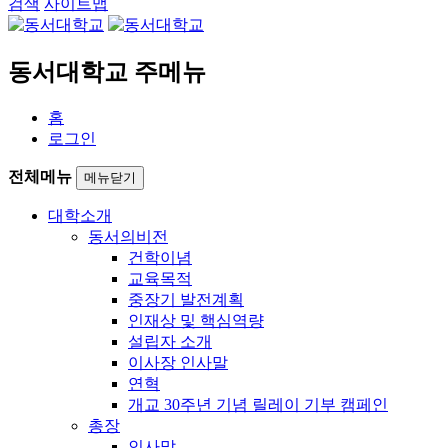
검색
사이트맵
동서대학교 주메뉴
홈
로그인
전체메뉴
메뉴닫기
대학소개
동서의비전
건학이념
교육목적
중장기 발전계획
인재상 및 핵심역량
설립자 소개
이사장 인사말
연혁
개교 30주년 기념 릴레이 기부 캠페인
총장
인사말