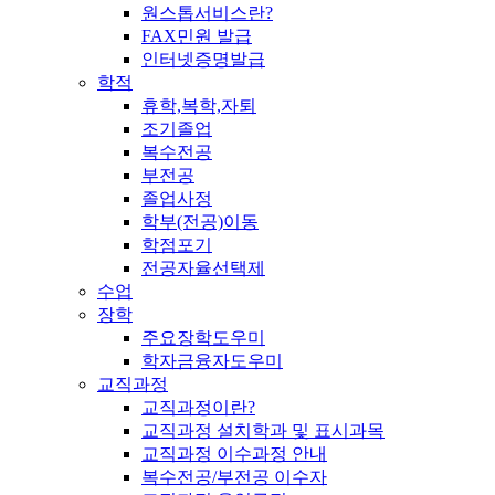
원스톱서비스란?
FAX민원 발급
인터넷증명발급
학적
휴학,복학,자퇴
조기졸업
복수전공
부전공
졸업사정
학부(전공)이동
학점포기
전공자율선택제
수업
장학
주요장학도우미
학자금융자도우미
교직과정
교직과정이란?
교직과정 설치학과 및 표시과목
교직과정 이수과정 안내
복수전공/부전공 이수자