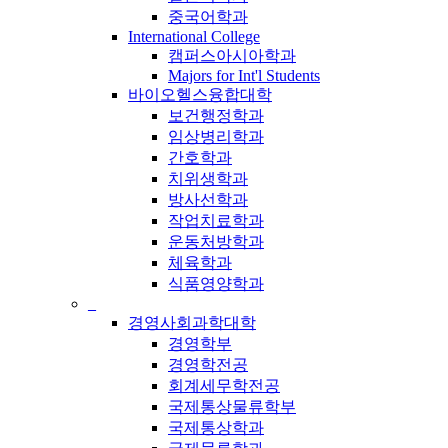
중국어학과
International College
캠퍼스아시아학과
Majors for Int'l Students
바이오헬스융합대학
보건행정학과
임상병리학과
간호학과
치위생학과
방사선학과
작업치료학과
운동처방학과
체육학과
식품영양학과
_
경영사회과학대학
경영학부
경영학전공
회계세무학전공
국제통상물류학부
국제통상학과