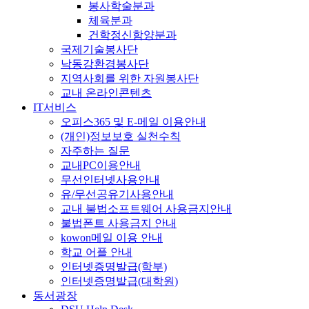
봉사학술분과
체육분과
건학정신함양분과
국제기술봉사단
낙동강환경봉사단
지역사회를 위한 자원봉사단
교내 온라인콘텐츠
IT서비스
오피스365 및 E-메일 이용안내
(개인)정보보호 실천수칙
자주하는 질문
교내PC이용안내
무선인터넷사용안내
유/무선공유기사용안내
교내 불법소프트웨어 사용금지안내
불법폰트 사용금지 안내
kowon메일 이용 안내
학교 어플 안내
인터넷증명발급(학부)
인터넷증명발급(대학원)
동서광장