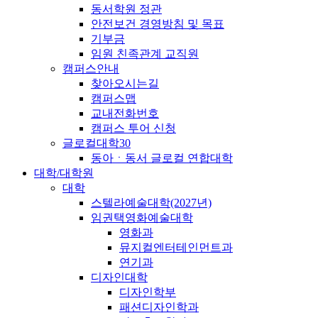
동서학원 정관
안전보건 경영방침 및 목표
기부금
임원 친족관계 교직원
캠퍼스안내
찾아오시는길
캠퍼스맵
교내전화번호
캠퍼스 투어 신청
글로컬대학30
동아ㆍ동서 글로컬 연합대학
대학/대학원
대학
스텔라예술대학(2027년)
임권택영화예술대학
영화과
뮤지컬엔터테인먼트과
연기과
디자인대학
디자인학부
패션디자인학과