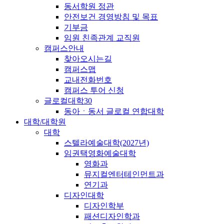
동서학원 정관
안전보건 경영방침 및 목표
기부금
임원 친족관계 교직원
캠퍼스안내
찾아오시는길
캠퍼스맵
교내전화번호
캠퍼스 투어 신청
글로컬대학30
동아ㆍ동서 글로컬 연합대학
대학/대학원
대학
스텔라예술대학(2027년)
임권택영화예술대학
영화과
뮤지컬엔터테인먼트과
연기과
디자인대학
디자인학부
패션디자인학과