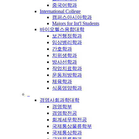
중국어학과
International College
캠퍼스아시아학과
Majors for Int'l Students
바이오헬스융합대학
보건행정학과
임상병리학과
간호학과
치위생학과
방사선학과
작업치료학과
운동처방학과
체육학과
식품영양학과
_
경영사회과학대학
경영학부
경영학전공
회계세무학전공
국제통상물류학부
국제통상학과