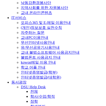
낙동강환경봉사단
지역사회를 위한 자원봉사단
교내 온라인콘텐츠
IT서비스
오피스365 및 E-메일 이용안내
(개인)정보보호 실천수칙
자주하는 질문
교내PC이용안내
무선인터넷사용안내
유/무선공유기사용안내
교내 불법소프트웨어 사용금지안내
불법폰트 사용금지 안내
kowon메일 이용 안내
학교 어플 안내
인터넷증명발급(학부)
인터넷증명발급(대학원)
동서광장
DSU Help Desk
전체
학사/수업/학적
장학