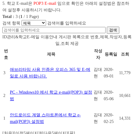
5. 학교 E-mail은
POP3 E-mail
임으로 확인은 아래의 설정법은 참조하
여 설정후 사용하시기 바랍니다.
Total :
3
(
1
/
1
Page)
검색 항목
검색어를 입력하세요
검색
ID관리&학교E-메일 이용안내 게시판 목록으로 번호,제목,작성자,등록
일,조회 제공
번
작성
제목
등록일
조회
호
자
애브리타임 사용 인증은 오피스 365 및 E-메
김대
2020-
3
11,779
일로 사용 바랍니다.
현
09-01
PC - Windows10 에서 학교 e-mail(POP3) 설정
김대
2020-
2
10,661
법
현
05-06
안드로이드 계열 스마트폰에서 학교 e-
김대
2020-
1
14,331
mail(POP3) 설정법
현
02-25
[처음]
[이전5페이지]
1
[다음5페이지]
[끝]