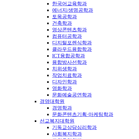
한국어교육학과
에너지/생명공학과
토목공학과
건축학과
영상콘텐츠학과
컴퓨터공학과
디지털포렌식학과
클라우드융합학과
ICT융합공학과
융합방사선학과
치위생학과
작업치료학과
디자인학과
영화학과
문화예술공연학과
경영대학원
경영학과
문화콘텐츠기획·마케팅학과
선교복지대학원
기독교상담심리학과
사회복지학과