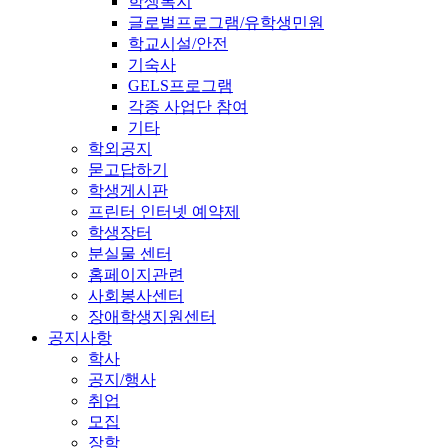
학생복지
글로벌프로그램/유학생민원
학교시설/안전
기숙사
GELS프로그램
각종 사업단 참여
기타
학외공지
묻고답하기
학생게시판
프린터 인터넷 예약제
학생장터
분실물 센터
홈페이지관련
사회봉사센터
장애학생지원센터
공지사항
학사
공지/행사
취업
모집
장학