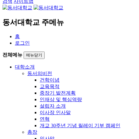
검색
사이트맵
동서대학교 주메뉴
홈
로그인
전체메뉴
메뉴닫기
대학소개
동서의비전
건학이념
교육목적
중장기 발전계획
인재상 및 핵심역량
설립자 소개
이사장 인사말
연혁
개교 30주년 기념 릴레이 기부 캠페인
총장
인사말