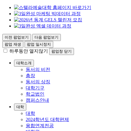
이전 팝업보기
다음 팝업보기
팝업 재생
팝업 일시정지
하루동안 열지않기
팝업창 닫기
대학소개
동서의 비전
총장
동서의 상징
대학기구
학교법인
캠퍼스안내
대학
대학
2024학년도 대학편제
융합연계전공