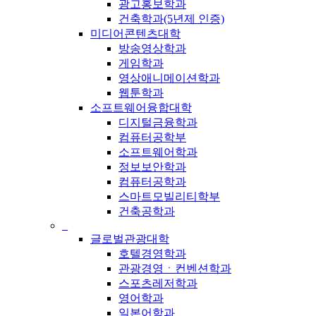
광고홍보학과
건축학과(5년제 인증)
미디어콘텐츠대학
방송영상학과
게임학과
영상애니메이션학과
웹툰학과
소프트웨어융합대학
디지털금융학과
컴퓨터공학부
소프트웨어학과
정보보안학과
컴퓨터공학과
스마트모빌리티학부
건축공학과
_
글로벌관광대학
호텔경영학과
관광경영ㆍ컨벤션학과
스포츠레저학과
영어학과
일본어학과