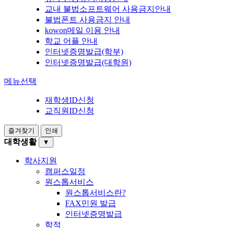
교내 불법소프트웨어 사용금지안내
불법폰트 사용금지 안내
kowon메일 이용 안내
학교 어플 안내
인터넷증명발급(학부)
인터넷증명발급(대학원)
메뉴선택
재학생ID신청
교직원ID신청
즐겨찾기
인쇄
대학생활
▼
학사지원
캠퍼스일정
원스톱서비스
원스톱서비스란?
FAX민원 발급
인터넷증명발급
학적