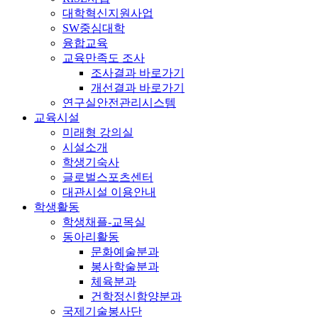
대학혁신지원사업
SW중심대학
융합교육
교육만족도 조사
조사결과 바로가기
개선결과 바로가기
연구실안전관리시스템
교육시설
미래형 강의실
시설소개
학생기숙사
글로벌스포츠센터
대관시설 이용안내
학생활동
학생채플-교목실
동아리활동
문화예술분과
봉사학술분과
체육분과
건학정신함양분과
국제기술봉사단