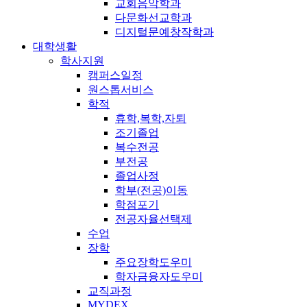
교회음악학과
다문화선교학과
디지털문예창작학과
대학생활
학사지원
캠퍼스일정
원스톱서비스
학적
휴학,복학,자퇴
조기졸업
복수전공
부전공
졸업사정
학부(전공)이동
학점포기
전공자율선택제
수업
장학
주요장학도우미
학자금융자도우미
교직과정
MYDEX