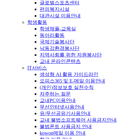
글로벌스포츠센터
편의복지시설
대관시설 이용안내
학생활동
학생채플-교목실
동아리활동
국제기술봉사단
낙동강환경봉사단
지역사회를 위한 자원봉사단
교내 온라인콘텐츠
IT서비스
생성형 AI 활용 가이드라인
오피스365 및 E-메일 이용안내
(개인)정보보호 실천수칙
자주하는 질문
교내PC이용안내
무선인터넷사용안내
유/무선공유기사용안내
교내 불법소프트웨어 사용금지안내
불법폰트 사용금지 안내
kowon메일 이용 안내