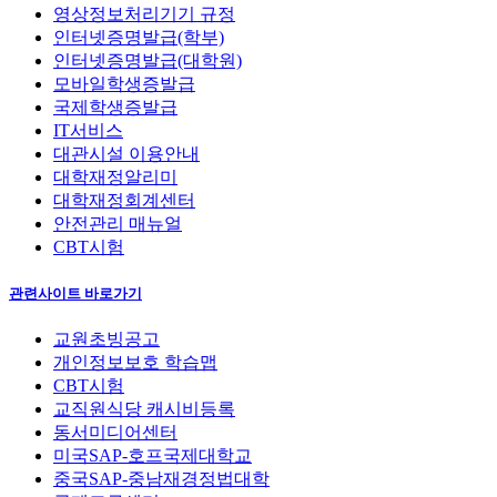
영상정보처리기기 규정
인터넷증명발급(학부)
인터넷증명발급(대학원)
모바일학생증발급
국제학생증발급
IT서비스
대관시설 이용안내
대학재정알리미
대학재정회계센터
안전관리 매뉴얼
CBT시험
관련사이트 바로가기
교원초빙공고
개인정보보호 학습맵
CBT시험
교직원식당 캐시비등록
동서미디어센터
미국SAP-호프국제대학교
중국SAP-중남재경정법대학