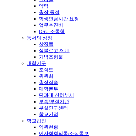
약력
총장 동정
학생면담시간 요청
업무추진비
DSU 소통함
동서의 상징
상징물
심볼로고 & UI
기념조형물
대학기구
조직도
위원회
총장직속
대학본부
단과대 산하부서
부속/부설기관
부설연구센터
학교기업
학교법인
임원현황
이사회회의록/소집통보