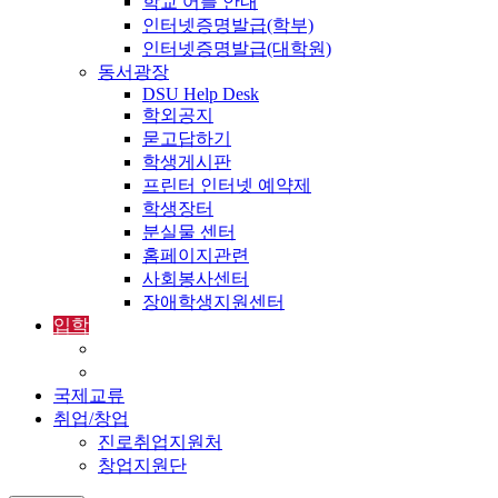
학교 어플 안내
인터넷증명발급(학부)
인터넷증명발급(대학원)
동서광장
DSU Help Desk
학외공지
묻고답하기
학생게시판
프린터 인터넷 예약제
학생장터
분실물 센터
홈페이지관련
사회봉사센터
장애학생지원센터
입학
입학정보
외국인입학-International Admissions
국제교류
취업/창업
진로취업지원처
창업지원단