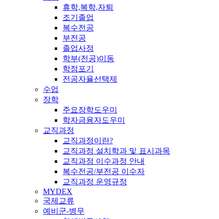
휴학,복학,자퇴
조기졸업
복수전공
부전공
졸업사정
학부(전공)이동
학점포기
전공자율선택제
수업
장학
주요장학도우미
학자금융자도우미
교직과정
교직과정이란?
교직과정 설치학과 및 표시과목
교직과정 이수과정 안내
복수전공/부전공 이수자
교직과정 운영규정
MYDEX
국제교류
예비군-병무