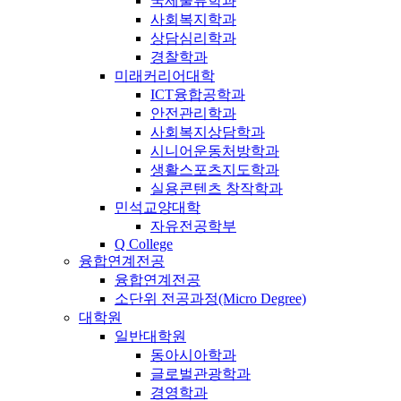
국제물류학과
사회복지학과
상담심리학과
경찰학과
미래커리어대학
ICT융합공학과
안전관리학과
사회복지상담학과
시니어운동처방학과
생활스포츠지도학과
실용콘텐츠 창작학과
민석교양대학
자유전공학부
Q College
융합연계전공
융합연계전공
소단위 전공과정(Micro Degree)
대학원
일반대학원
동아시아학과
글로벌관광학과
경영학과