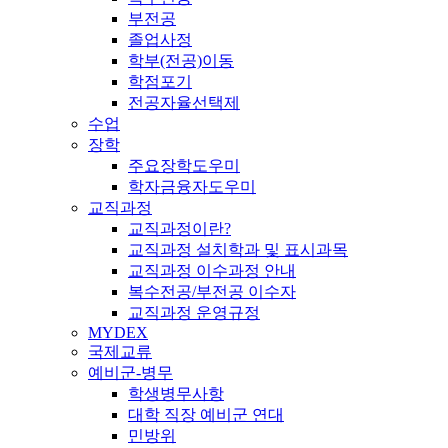
부전공
졸업사정
학부(전공)이동
학점포기
전공자율선택제
수업
장학
주요장학도우미
학자금융자도우미
교직과정
교직과정이란?
교직과정 설치학과 및 표시과목
교직과정 이수과정 안내
복수전공/부전공 이수자
교직과정 운영규정
MYDEX
국제교류
예비군-병무
학생병무사항
대학 직장 예비군 연대
민방위