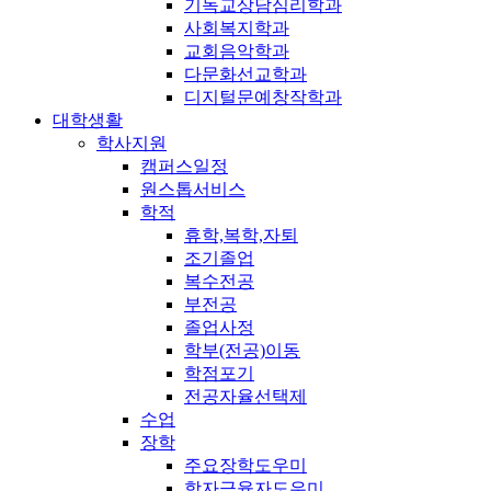
기독교상담심리학과
사회복지학과
교회음악학과
다문화선교학과
디지털문예창작학과
대학생활
학사지원
캠퍼스일정
원스톱서비스
학적
휴학,복학,자퇴
조기졸업
복수전공
부전공
졸업사정
학부(전공)이동
학점포기
전공자율선택제
수업
장학
주요장학도우미
학자금융자도우미