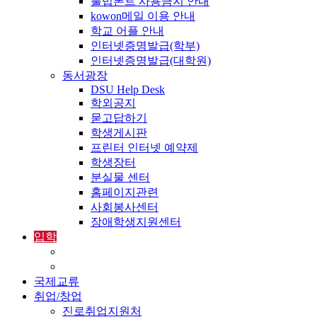
불법폰트 사용금지 안내
kowon메일 이용 안내
학교 어플 안내
인터넷증명발급(학부)
인터넷증명발급(대학원)
동서광장
DSU Help Desk
학외공지
묻고답하기
학생게시판
프린터 인터넷 예약제
학생장터
분실물 센터
홈페이지관련
사회봉사센터
장애학생지원센터
입학
입학정보
외국인입학-International Admissions
국제교류
취업/창업
진로취업지원처