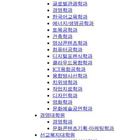
글로벌관광학과
경영학과
한국어교육학과
에너지/생명공학과
토목공학과
건축학과
영상콘텐츠학과
컴퓨터공학과
디지털포렌식학과
클라우드융합학과
ICT융합공학과
융합방사선학과
치위생학과
작업치료학과
디자인학과
영화학과
문화예술공연학과
경영대학원
경영학과
문화콘텐츠기획·마케팅학과
선교복지대학원