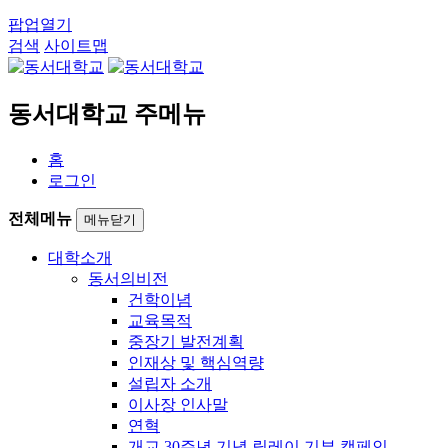
팝업열기
검색
사이트맵
동서대학교 주메뉴
홈
로그인
전체메뉴
메뉴닫기
대학소개
동서의비전
건학이념
교육목적
중장기 발전계획
인재상 및 핵심역량
설립자 소개
이사장 인사말
연혁
개교 30주년 기념 릴레이 기부 캠페인