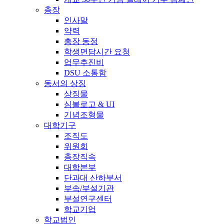
총장
인사말
약력
총장 동정
학생면담시간 요청
업무추진비
DSU 소통함
동서의 상징
상징물
심볼로고 & UI
기념조형물
대학기구
조직도
위원회
총장직속
대학본부
단과대 산하부서
부속/부설기관
부설연구센터
학교기업
학교법인