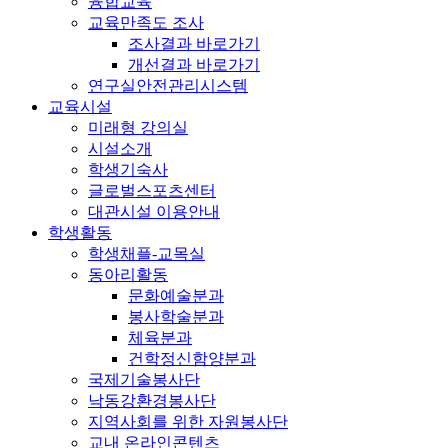
융합교육
교육만족도 조사
조사결과 바로가기
개선결과 바로가기
연구실안전관리시스템
교육시설
미래형 강의실
시설소개
학생기숙사
글로벌스포츠센터
대관시설 이용안내
학생활동
학생채플-교목실
동아리활동
문화예술분과
봉사학술분과
체육분과
건학정신함양분과
국제기술봉사단
낙동강환경봉사단
지역사회를 위한 자원봉사단
교내 온라인콘텐츠