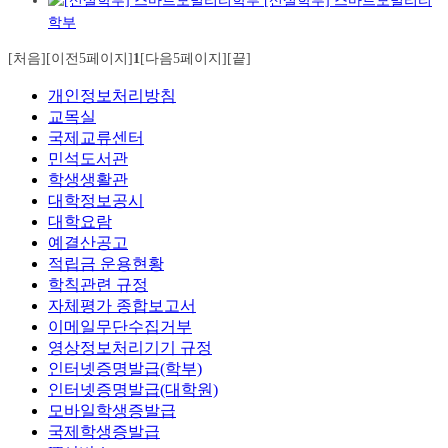
[신설학부] 스마트모빌리티
학부
[처음]
[이전5페이지]
1
[다음5페이지]
[끝]
개인정보처리방침
교목실
국제교류센터
민석도서관
학생생활관
대학정보공시
대학요람
예결산공고
적립금 운용현황
학칙관련 규정
자체평가 종합보고서
이메일무단수집거부
영상정보처리기기 규정
인터넷증명발급(학부)
인터넷증명발급(대학원)
모바일학생증발급
국제학생증발급