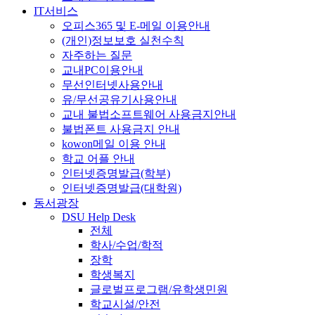
IT서비스
오피스365 및 E-메일 이용안내
(개인)정보보호 실천수칙
자주하는 질문
교내PC이용안내
무선인터넷사용안내
유/무선공유기사용안내
교내 불법소프트웨어 사용금지안내
불법폰트 사용금지 안내
kowon메일 이용 안내
학교 어플 안내
인터넷증명발급(학부)
인터넷증명발급(대학원)
동서광장
DSU Help Desk
전체
학사/수업/학적
장학
학생복지
글로벌프로그램/유학생민원
학교시설/안전