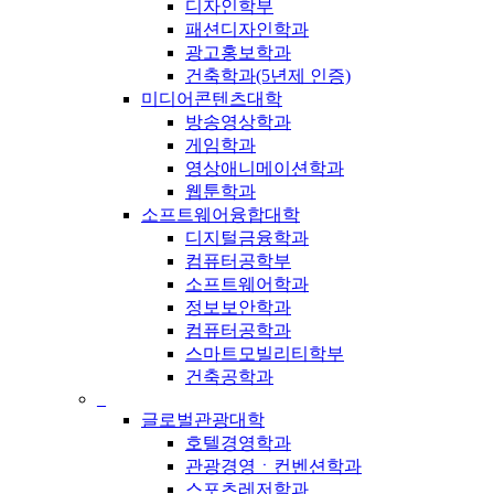
디자인학부
패션디자인학과
광고홍보학과
건축학과(5년제 인증)
미디어콘텐츠대학
방송영상학과
게임학과
영상애니메이션학과
웹툰학과
소프트웨어융합대학
디지털금융학과
컴퓨터공학부
소프트웨어학과
정보보안학과
컴퓨터공학과
스마트모빌리티학부
건축공학과
_
글로벌관광대학
호텔경영학과
관광경영ㆍ컨벤션학과
스포츠레저학과