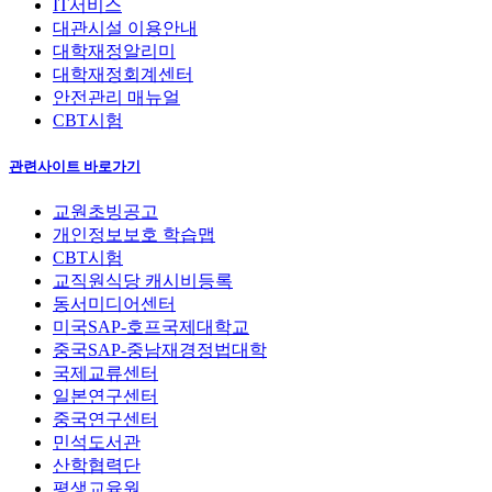
IT서비스
대관시설 이용안내
대학재정알리미
대학재정회계센터
안전관리 매뉴얼
CBT시험
관련사이트 바로가기
교원초빙공고
개인정보보호 학습맵
CBT시험
교직원식당 캐시비등록
동서미디어센터
미국SAP-호프국제대학교
중국SAP-중남재경정법대학
국제교류센터
일본연구센터
중국연구센터
민석도서관
산학협력단
평생교육원