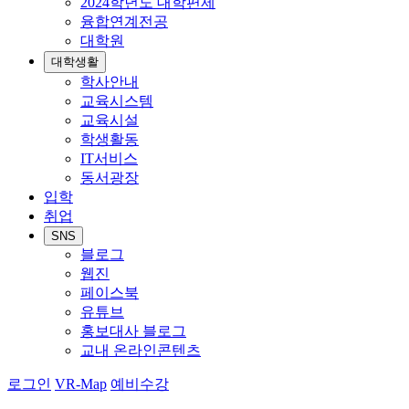
2024학년도 대학편제
융합연계전공
대학원
대학생활
학사안내
교육시스템
교육시설
학생활동
IT서비스
동서광장
입학
취업
SNS
블로그
웹진
페이스북
유튜브
홍보대사 블로그
교내 온라인콘텐츠
로그인
VR-Map
예비수강