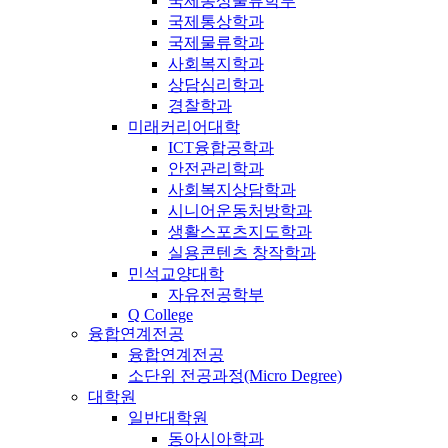
국제통상물류학부
국제통상학과
국제물류학과
사회복지학과
상담심리학과
경찰학과
미래커리어대학
ICT융합공학과
안전관리학과
사회복지상담학과
시니어운동처방학과
생활스포츠지도학과
실용콘텐츠 창작학과
민석교양대학
자유전공학부
Q College
융합연계전공
융합연계전공
소단위 전공과정(Micro Degree)
대학원
일반대학원
동아시아학과