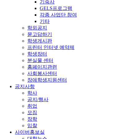
기숙사
GELS프로그램
각종 사업단 참여
기타
학외공지
묻고답하기
학생게시판
프린터 인터넷 예약제
학생장터
분실물 센터
홈페이지관련
사회봉사센터
장애학생지원센터
공지사항
학사
공지/행사
취업
모집
장학
입찰
사이버홍보실
대학뉴스