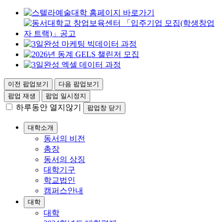
이전 팝업보기
다음 팝업보기
팝업 재생
팝업 일시정지
하루동안 열지않기
팝업창 닫기
대학소개
동서의 비전
총장
동서의 상징
대학기구
학교법인
캠퍼스안내
대학
대학