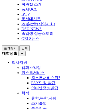
학과별 소개
동서UCC
IPTV
동서대신문
地域社會(지역사회)
DSU NEWS
졸업생 성공스토리
GELS뉴스
즐겨찾기
인쇄
대학생활
▼
학사지원
캠퍼스일정
원스톱서비스
원스톱서비스란?
FAX민원 발급
인터넷증명발급
학적
휴학,복학,자퇴
조기졸업
복수전공