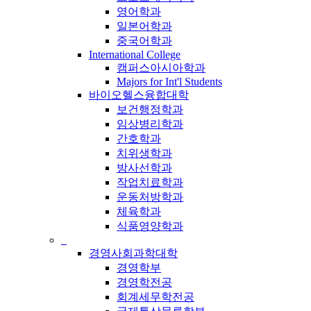
영어학과
일본어학과
중국어학과
International College
캠퍼스아시아학과
Majors for Int'l Students
바이오헬스융합대학
보건행정학과
임상병리학과
간호학과
치위생학과
방사선학과
작업치료학과
운동처방학과
체육학과
식품영양학과
_
경영사회과학대학
경영학부
경영학전공
회계세무학전공