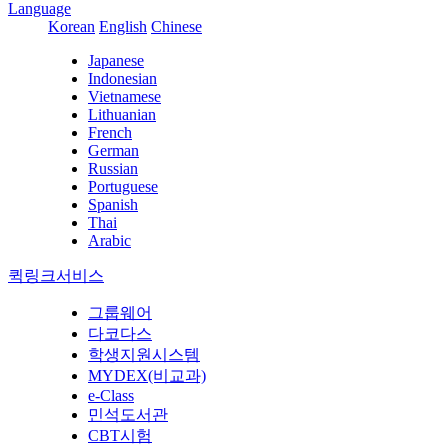
Language
Korean
English
Chinese
Japanese
Indonesian
Vietnamese
Lithuanian
French
German
Russian
Portuguese
Spanish
Thai
Arabic
퀵링크서비스
그룹웨어
다코다스
학생지원시스템
MYDEX(비교과)
e-Class
민석도서관
CBT시험