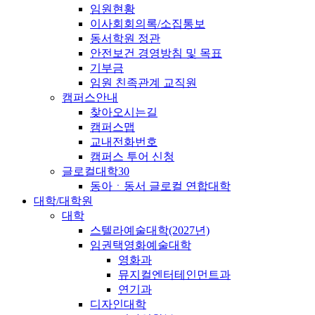
임원현황
이사회회의록/소집통보
동서학원 정관
안전보건 경영방침 및 목표
기부금
임원 친족관계 교직원
캠퍼스안내
찾아오시는길
캠퍼스맵
교내전화번호
캠퍼스 투어 신청
글로컬대학30
동아ㆍ동서 글로컬 연합대학
대학/대학원
대학
스텔라예술대학(2027년)
임권택영화예술대학
영화과
뮤지컬엔터테인먼트과
연기과
디자인대학