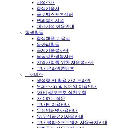
시설소개
학생기숙사
글로벌스포츠센터
편의복지시설
대관시설 이용안내
학생활동
학생채플-교목실
동아리활동
국제기술봉사단
낙동강환경봉사단
지역사회를 위한 자원봉사단
교내 온라인콘텐츠
IT서비스
생성형 AI 활용 가이드라인
오피스365 및 E-메일 이용안내
(개인)정보보호 실천수칙
자주하는 질문
교내PC이용안내
무선인터넷사용안내
유/무선공유기사용안내
교내 불법소프트웨어 사용금지안내