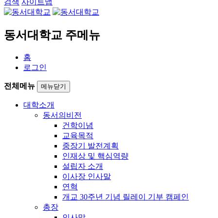
검색
사이트맵
동서대학교 주메뉴
홈
로그인
전체메뉴
메뉴닫기
대학소개
동서의비전
건학이념
교육목적
중장기 발전계획
인재상 및 핵심역량
설립자 소개
이사장 인사말
연혁
개교 30주년 기념 릴레이 기부 캠페인
총장
인사말