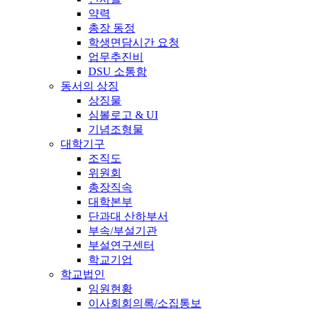
약력
총장 동정
학생면담시간 요청
업무추진비
DSU 소통함
동서의 상징
상징물
심볼로고 & UI
기념조형물
대학기구
조직도
위원회
총장직속
대학본부
단과대 산하부서
부속/부설기관
부설연구센터
학교기업
학교법인
임원현황
이사회회의록/소집통보