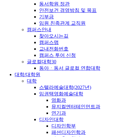
동서학원 정관
안전보건 경영방침 및 목표
기부금
임원 친족관계 교직원
캠퍼스안내
찾아오시는길
캠퍼스맵
교내전화번호
캠퍼스 투어 신청
글로컬대학30
동아ㆍ동서 글로컬 연합대학
대학/대학원
대학
스텔라예술대학(2027년)
임권택영화예술대학
영화과
뮤지컬엔터테인먼트과
연기과
디자인대학
디자인학부
패션디자인학과