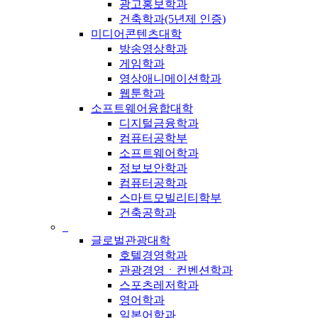
광고홍보학과
건축학과(5년제 인증)
미디어콘텐츠대학
방송영상학과
게임학과
영상애니메이션학과
웹툰학과
소프트웨어융합대학
디지털금융학과
컴퓨터공학부
소프트웨어학과
정보보안학과
컴퓨터공학과
스마트모빌리티학부
건축공학과
_
글로벌관광대학
호텔경영학과
관광경영ㆍ컨벤션학과
스포츠레저학과
영어학과
일본어학과