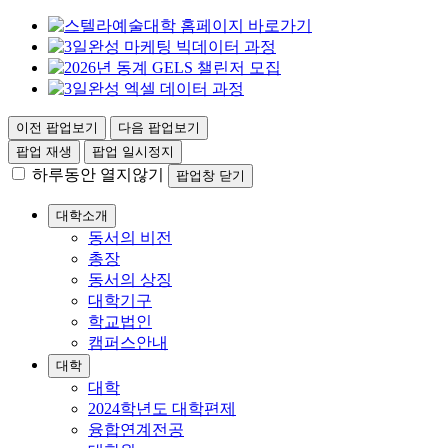
이전 팝업보기
다음 팝업보기
팝업 재생
팝업 일시정지
하루동안 열지않기
팝업창 닫기
대학소개
동서의 비전
총장
동서의 상징
대학기구
학교법인
캠퍼스안내
대학
대학
2024학년도 대학편제
융합연계전공