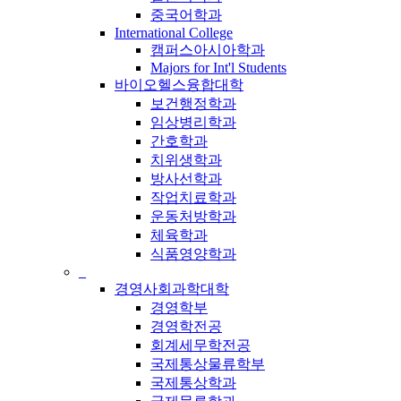
중국어학과
International College
캠퍼스아시아학과
Majors for Int'l Students
바이오헬스융합대학
보건행정학과
임상병리학과
간호학과
치위생학과
방사선학과
작업치료학과
운동처방학과
체육학과
식품영양학과
_
경영사회과학대학
경영학부
경영학전공
회계세무학전공
국제통상물류학부
국제통상학과