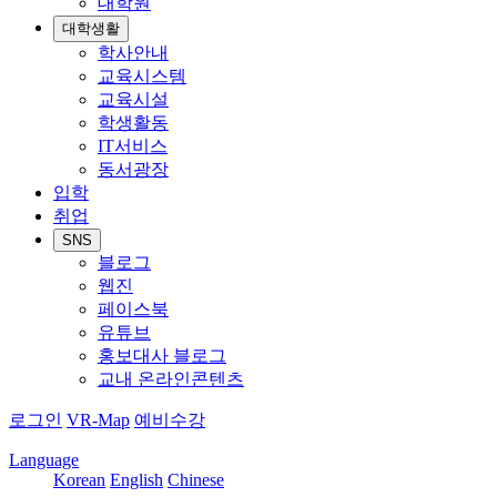
대학원
대학생활
학사안내
교육시스템
교육시설
학생활동
IT서비스
동서광장
입학
취업
SNS
블로그
웹진
페이스북
유튜브
홍보대사 블로그
교내 온라인콘텐츠
로그인
VR-Map
예비수강
Language
Korean
English
Chinese