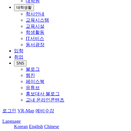
대학원
대학생활
학사안내
교육시스템
교육시설
학생활동
IT서비스
동서광장
입학
취업
SNS
블로그
웹진
페이스북
유튜브
홍보대사 블로그
교내 온라인콘텐츠
로그인
VR-Map
예비수강
Language
Korean
English
Chinese