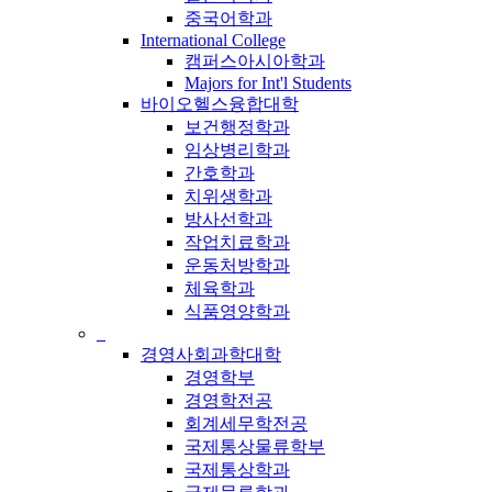
중국어학과
International College
캠퍼스아시아학과
Majors for Int'l Students
바이오헬스융합대학
보건행정학과
임상병리학과
간호학과
치위생학과
방사선학과
작업치료학과
운동처방학과
체육학과
식품영양학과
_
경영사회과학대학
경영학부
경영학전공
회계세무학전공
국제통상물류학부
국제통상학과