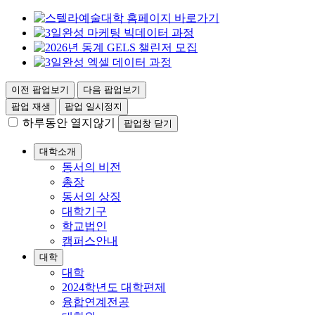
이전 팝업보기
다음 팝업보기
팝업 재생
팝업 일시정지
하루동안 열지않기
팝업창 닫기
대학소개
동서의 비전
총장
동서의 상징
대학기구
학교법인
캠퍼스안내
대학
대학
2024학년도 대학편제
융합연계전공