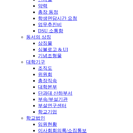
약력
총장 동정
학생면담시간 요청
업무추진비
DSU 소통함
동서의 상징
상징물
심볼로고 & UI
기념조형물
대학기구
조직도
위원회
총장직속
대학본부
단과대 산하부서
부속/부설기관
부설연구센터
학교기업
학교법인
임원현황
이사회회의록/소집통보