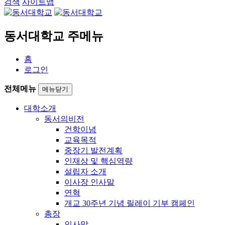
검색
사이트맵
동서대학교 주메뉴
홈
로그인
전체메뉴
메뉴닫기
대학소개
동서의비전
건학이념
교육목적
중장기 발전계획
인재상 및 핵심역량
설립자 소개
이사장 인사말
연혁
개교 30주년 기념 릴레이 기부 캠페인
총장
인사말