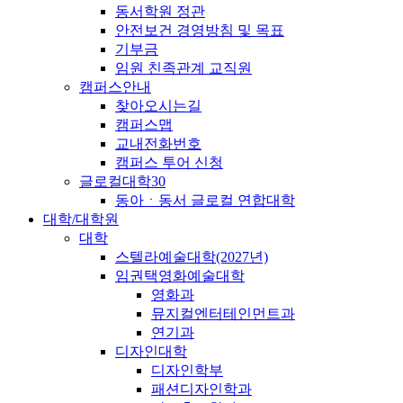
동서학원 정관
안전보건 경영방침 및 목표
기부금
임원 친족관계 교직원
캠퍼스안내
찾아오시는길
캠퍼스맵
교내전화번호
캠퍼스 투어 신청
글로컬대학30
동아ㆍ동서 글로컬 연합대학
대학/대학원
대학
스텔라예술대학(2027년)
임권택영화예술대학
영화과
뮤지컬엔터테인먼트과
연기과
디자인대학
디자인학부
패션디자인학과