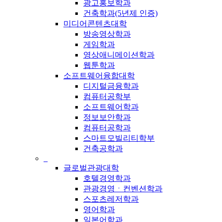
광고홍보학과
건축학과(5년제 인증)
미디어콘텐츠대학
방송영상학과
게임학과
영상애니메이션학과
웹툰학과
소프트웨어융합대학
디지털금융학과
컴퓨터공학부
소프트웨어학과
정보보안학과
컴퓨터공학과
스마트모빌리티학부
건축공학과
_
글로벌관광대학
호텔경영학과
관광경영ㆍ컨벤션학과
스포츠레저학과
영어학과
일본어학과