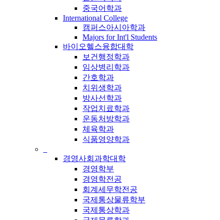
중국어학과
International College
캠퍼스아시아학과
Majors for Int'l Students
바이오헬스융합대학
보건행정학과
임상병리학과
간호학과
치위생학과
방사선학과
작업치료학과
운동처방학과
체육학과
식품영양학과
_
경영사회과학대학
경영학부
경영학전공
회계세무학전공
국제통상물류학부
국제통상학과