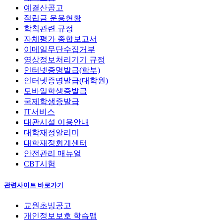
예결산공고
적립금 운용현황
학칙관련 규정
자체평가 종합보고서
이메일무단수집거부
영상정보처리기기 규정
인터넷증명발급(학부)
인터넷증명발급(대학원)
모바일학생증발급
국제학생증발급
IT서비스
대관시설 이용안내
대학재정알리미
대학재정회계센터
안전관리 매뉴얼
CBT시험
관련사이트 바로가기
교원초빙공고
개인정보보호 학습맵