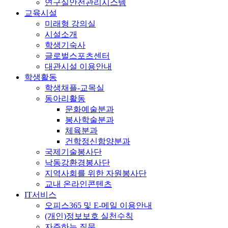
연구실안전관리시스템
교육시설
미래형 강의실
시설소개
학생기숙사
글로벌스포츠센터
대관시설 이용안내
학생활동
학생채플-교목실
동아리활동
문화예술분과
봉사학술분과
체육분과
건학정신함양분과
국제기술봉사단
낙동강환경봉사단
지역사회를 위한 자원봉사단
교내 온라인콘텐츠
IT서비스
오피스365 및 E-메일 이용안내
(개인)정보보호 실천수칙
자주하는 질문