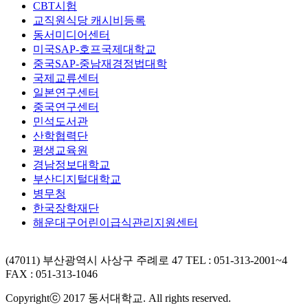
CBT시험
교직원식당 캐시비등록
동서미디어센터
미국SAP-호프국제대학교
중국SAP-중남재경정법대학
국제교류센터
일본연구센터
중국연구센터
민석도서관
산학협력단
평생교육원
경남정보대학교
부산디지털대학교
병무청
한국장학재단
해운대구어린이급식관리지원센터
(47011) 부산광역시 사상구 주례로 47
TEL : 051-313-2001~4
FAX : 051-313-1046
Copyrightⓒ 2017 동서대학교. All rights reserved.