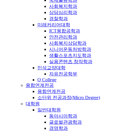
국제물류학과
사회복지학과
상담심리학과
경찰학과
미래커리어대학
ICT융합공학과
안전관리학과
사회복지상담학과
시니어운동처방학과
생활스포츠지도학과
실용콘텐츠 창작학과
민석교양대학
자유전공학부
Q College
융합연계전공
융합연계전공
소단위 전공과정(Micro Degree)
대학원
일반대학원
동아시아학과
글로벌관광학과
경영학과