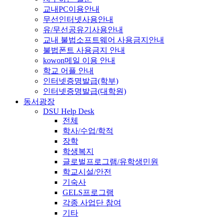
교내PC이용안내
무선인터넷사용안내
유/무선공유기사용안내
교내 불법소프트웨어 사용금지안내
불법폰트 사용금지 안내
kowon메일 이용 안내
학교 어플 안내
인터넷증명발급(학부)
인터넷증명발급(대학원)
동서광장
DSU Help Desk
전체
학사/수업/학적
장학
학생복지
글로벌프로그램/유학생민원
학교시설/안전
기숙사
GELS프로그램
각종 사업단 참여
기타