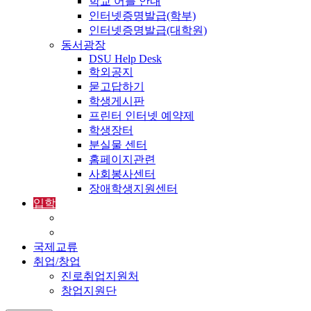
학교 어플 안내
인터넷증명발급(학부)
인터넷증명발급(대학원)
동서광장
DSU Help Desk
학외공지
묻고답하기
학생게시판
프린터 인터넷 예약제
학생장터
분실물 센터
홈페이지관련
사회봉사센터
장애학생지원센터
입학
입학정보
외국인입학-International Admissions
국제교류
취업/창업
진로취업지원처
창업지원단