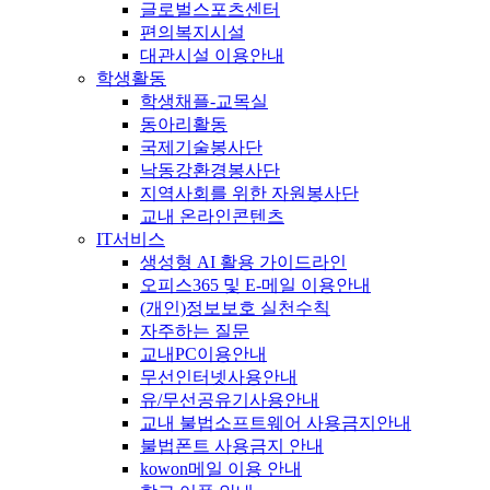
글로벌스포츠센터
편의복지시설
대관시설 이용안내
학생활동
학생채플-교목실
동아리활동
국제기술봉사단
낙동강환경봉사단
지역사회를 위한 자원봉사단
교내 온라인콘텐츠
IT서비스
생성형 AI 활용 가이드라인
오피스365 및 E-메일 이용안내
(개인)정보보호 실천수칙
자주하는 질문
교내PC이용안내
무선인터넷사용안내
유/무선공유기사용안내
교내 불법소프트웨어 사용금지안내
불법폰트 사용금지 안내
kowon메일 이용 안내