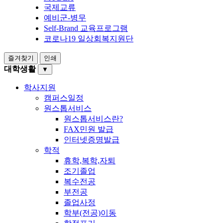
국제교류
예비군-병무
Self-Brand 교육프로그램
코로나19 일상회복지원단
즐겨찾기
인쇄
대학생활
▼
학사지원
캠퍼스일정
원스톱서비스
원스톱서비스란?
FAX민원 발급
인터넷증명발급
학적
휴학,복학,자퇴
조기졸업
복수전공
부전공
졸업사정
학부(전공)이동