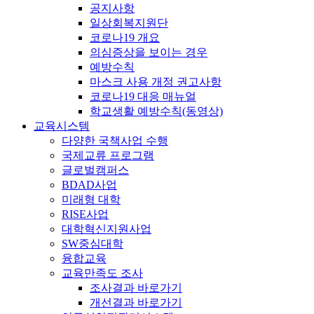
공지사항
일상회복지원단
코로나19 개요
의심증상을 보이는 경우
예방수칙
마스크 사용 개정 권고사항
코로나19 대응 매뉴얼
학교생활 예방수칙(동영상)
교육시스템
다양한 국책사업 수행
국제교류 프로그램
글로벌캠퍼스
BDAD사업
미래형 대학
RISE사업
대학혁신지원사업
SW중심대학
융합교육
교육만족도 조사
조사결과 바로가기
개선결과 바로가기