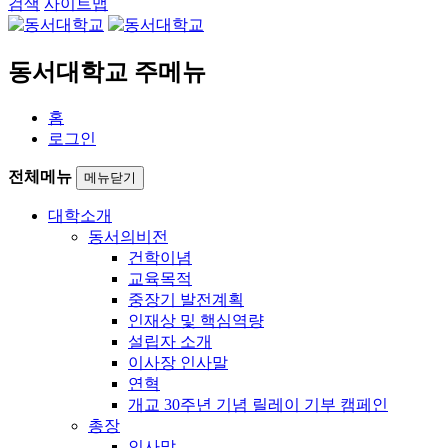
검색
사이트맵
동서대학교 주메뉴
홈
로그인
전체메뉴
메뉴닫기
대학소개
동서의비전
건학이념
교육목적
중장기 발전계획
인재상 및 핵심역량
설립자 소개
이사장 인사말
연혁
개교 30주년 기념 릴레이 기부 캠페인
총장
인사말