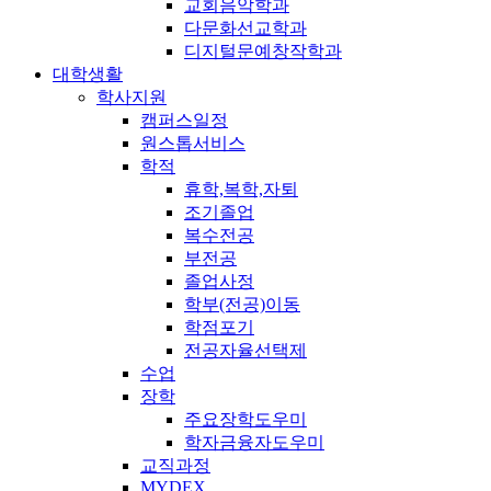
교회음악학과
다문화선교학과
디지털문예창작학과
대학생활
학사지원
캠퍼스일정
원스톱서비스
학적
휴학,복학,자퇴
조기졸업
복수전공
부전공
졸업사정
학부(전공)이동
학점포기
전공자율선택제
수업
장학
주요장학도우미
학자금융자도우미
교직과정
MYDEX