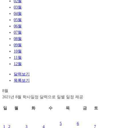
02월
03월
04월
05월
06월
07월
08월
09월
10월
11월
12월
달력보기
목록보기
8월
2021년 8월 학사일정 달력으로 일별 일정 제공
일
월
화
수
목
금
토
5
6
1
2
3
4
7