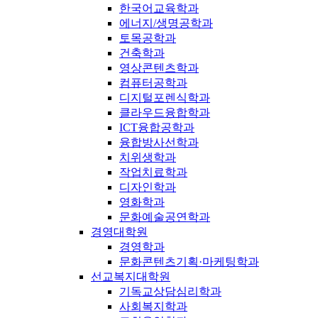
한국어교육학과
에너지/생명공학과
토목공학과
건축학과
영상콘텐츠학과
컴퓨터공학과
디지털포렌식학과
클라우드융합학과
ICT융합공학과
융합방사선학과
치위생학과
작업치료학과
디자인학과
영화학과
문화예술공연학과
경영대학원
경영학과
문화콘텐츠기획·마케팅학과
선교복지대학원
기독교상담심리학과
사회복지학과