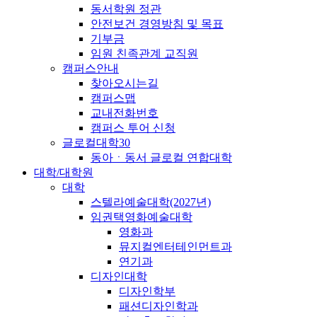
동서학원 정관
안전보건 경영방침 및 목표
기부금
임원 친족관계 교직원
캠퍼스안내
찾아오시는길
캠퍼스맵
교내전화번호
캠퍼스 투어 신청
글로컬대학30
동아ㆍ동서 글로컬 연합대학
대학/대학원
대학
스텔라예술대학(2027년)
임권택영화예술대학
영화과
뮤지컬엔터테인먼트과
연기과
디자인대학
디자인학부
패션디자인학과