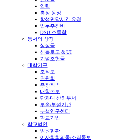
약력
총장 동정
학생면담시간 요청
업무추진비
DSU 소통함
동서의 상징
상징물
심볼로고 & UI
기념조형물
대학기구
조직도
위원회
총장직속
대학본부
단과대 산하부서
부속/부설기관
부설연구센터
학교기업
학교법인
임원현황
이사회회의록/소집통보