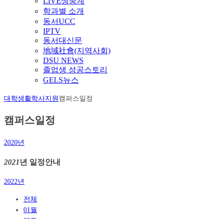
LIVE생중계
학과별 소개
동서UCC
IPTV
동서대신문
地域社會(지역사회)
DSU NEWS
졸업생 성공스토리
GELS뉴스
대학생활
학사지원
캠퍼스일정
캠퍼스일정
2020년
2021
년 일정안내
2022년
전체
01월