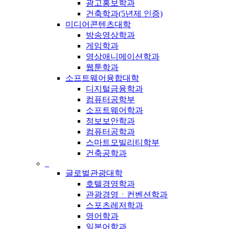
광고홍보학과
건축학과(5년제 인증)
미디어콘텐츠대학
방송영상학과
게임학과
영상애니메이션학과
웹툰학과
소프트웨어융합대학
디지털금융학과
컴퓨터공학부
소프트웨어학과
정보보안학과
컴퓨터공학과
스마트모빌리티학부
건축공학과
_
글로벌관광대학
호텔경영학과
관광경영ㆍ컨벤션학과
스포츠레저학과
영어학과
일본어학과