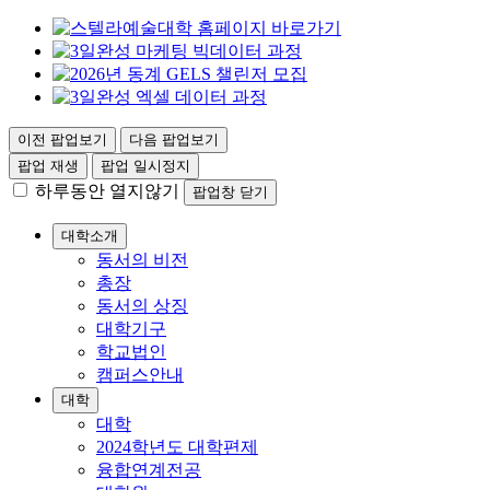
이전 팝업보기
다음 팝업보기
팝업 재생
팝업 일시정지
하루동안 열지않기
팝업창 닫기
대학소개
동서의 비전
총장
동서의 상징
대학기구
학교법인
캠퍼스안내
대학
대학
2024학년도 대학편제
융합연계전공