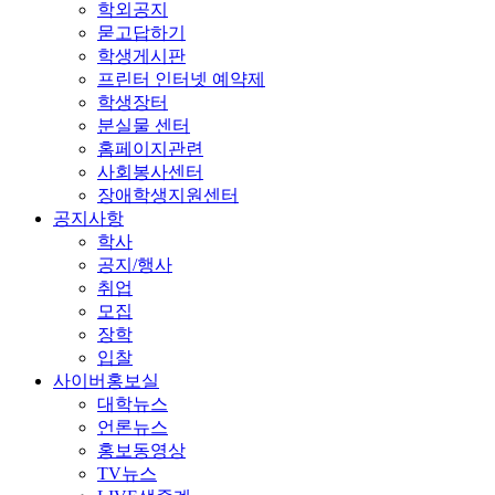
학외공지
묻고답하기
학생게시판
프린터 인터넷 예약제
학생장터
분실물 센터
홈페이지관련
사회봉사센터
장애학생지원센터
공지사항
학사
공지/행사
취업
모집
장학
입찰
사이버홍보실
대학뉴스
언론뉴스
홍보동영상
TV뉴스