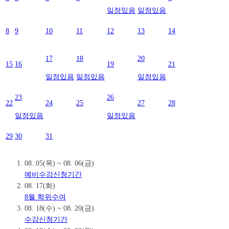
일정있음
일정있음
8
9
10
11
12
13
14
17
18
20
15
16
19
21
일정있음
일정있음
일정있음
23
26
22
24
25
27
28
일정있음
일정있음
29
30
31
08. 05(목) ~ 08. 06(금)
예비수강신청기간
08. 17(화)
8월 학위수여
08. 18(수) ~ 08. 20(금)
수강신청기간