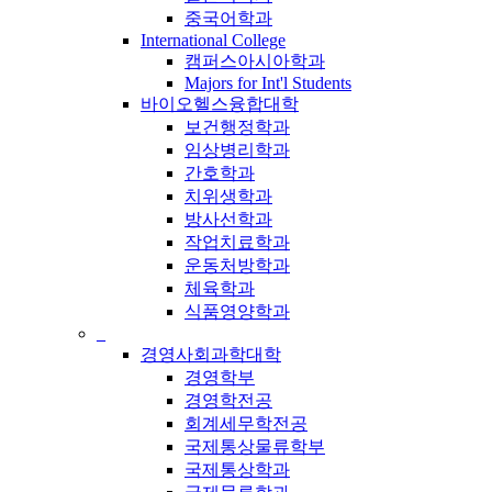
중국어학과
International College
캠퍼스아시아학과
Majors for Int'l Students
바이오헬스융합대학
보건행정학과
임상병리학과
간호학과
치위생학과
방사선학과
작업치료학과
운동처방학과
체육학과
식품영양학과
_
경영사회과학대학
경영학부
경영학전공
회계세무학전공
국제통상물류학부
국제통상학과