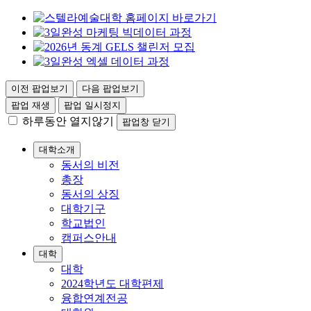
이전 팝업보기
다음 팝업보기
팝업 재생
팝업 일시정지
하루동안 열지않기
팝업창 닫기
대학소개
동서의 비전
총장
동서의 상징
대학기구
학교법인
캠퍼스안내
대학
대학
2024학년도 대학편제
융합연계전공