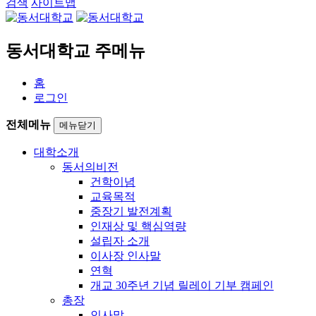
검색
사이트맵
동서대학교 주메뉴
홈
로그인
전체메뉴
메뉴닫기
대학소개
동서의비전
건학이념
교육목적
중장기 발전계획
인재상 및 핵심역량
설립자 소개
이사장 인사말
연혁
개교 30주년 기념 릴레이 기부 캠페인
총장
인사말