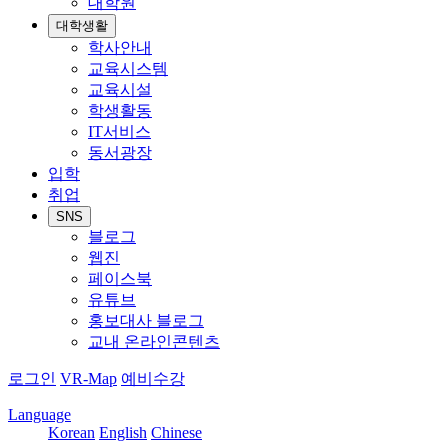
대학원
대학생활
학사안내
교육시스템
교육시설
학생활동
IT서비스
동서광장
입학
취업
SNS
블로그
웹진
페이스북
유튜브
홍보대사 블로그
교내 온라인콘텐츠
로그인
VR-Map
예비수강
Language
Korean
English
Chinese