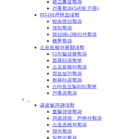
광고홍보학과
건축학과(5년제 인증)
미디어콘텐츠대학
방송영상학과
게임학과
영상애니메이션학과
웹툰학과
소프트웨어융합대학
디지털금융학과
컴퓨터공학부
소프트웨어학과
정보보안학과
컴퓨터공학과
스마트모빌리티학부
건축공학과
_
글로벌관광대학
호텔경영학과
관광경영ㆍ컨벤션학과
스포츠레저학과
영어학과
일본어학과