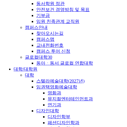
동서학원 정관
안전보건 경영방침 및 목표
기부금
임원 친족관계 교직원
캠퍼스안내
찾아오시는길
캠퍼스맵
교내전화번호
캠퍼스 투어 신청
글로컬대학30
동아ㆍ동서 글로컬 연합대학
대학/대학원
대학
스텔라예술대학(2027년)
임권택영화예술대학
영화과
뮤지컬엔터테인먼트과
연기과
디자인대학
디자인학부
패션디자인학과