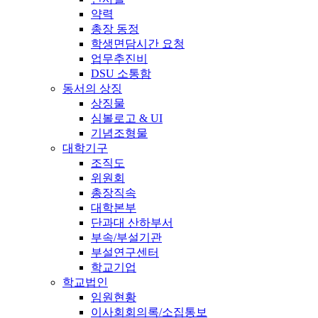
약력
총장 동정
학생면담시간 요청
업무추진비
DSU 소통함
동서의 상징
상징물
심볼로고 & UI
기념조형물
대학기구
조직도
위원회
총장직속
대학본부
단과대 산하부서
부속/부설기관
부설연구센터
학교기업
학교법인
임원현황
이사회회의록/소집통보