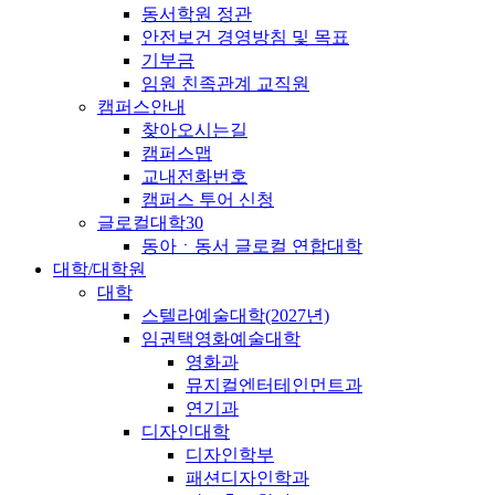
동서학원 정관
안전보건 경영방침 및 목표
기부금
임원 친족관계 교직원
캠퍼스안내
찾아오시는길
캠퍼스맵
교내전화번호
캠퍼스 투어 신청
글로컬대학30
동아ㆍ동서 글로컬 연합대학
대학/대학원
대학
스텔라예술대학(2027년)
임권택영화예술대학
영화과
뮤지컬엔터테인먼트과
연기과
디자인대학
디자인학부
패션디자인학과