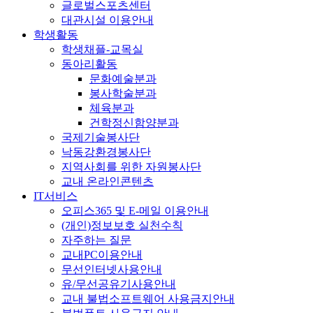
글로벌스포츠센터
대관시설 이용안내
학생활동
학생채플-교목실
동아리활동
문화예술분과
봉사학술분과
체육분과
건학정신함양분과
국제기술봉사단
낙동강환경봉사단
지역사회를 위한 자원봉사단
교내 온라인콘텐츠
IT서비스
오피스365 및 E-메일 이용안내
(개인)정보보호 실천수칙
자주하는 질문
교내PC이용안내
무선인터넷사용안내
유/무선공유기사용안내
교내 불법소프트웨어 사용금지안내