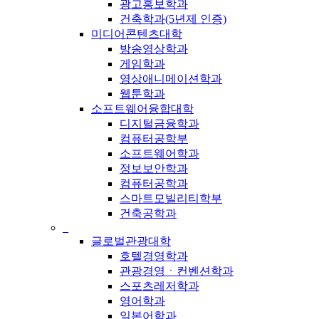
광고홍보학과
건축학과(5년제 인증)
미디어콘텐츠대학
방송영상학과
게임학과
영상애니메이션학과
웹툰학과
소프트웨어융합대학
디지털금융학과
컴퓨터공학부
소프트웨어학과
정보보안학과
컴퓨터공학과
스마트모빌리티학부
건축공학과
_
글로벌관광대학
호텔경영학과
관광경영ㆍ컨벤션학과
스포츠레저학과
영어학과
일본어학과