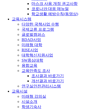
마스크 사용 개정 권고사항
코로나19 대응 매뉴얼
학교생활 예방수칙(동영상)
교육시스템
다양한 국책사업 수행
국제교류 프로그램
글로벌캠퍼스
BDAD사업
미래형 대학
RISE사업
대학혁신지원사업
SW중심대학
융합교육
교육만족도 조사
조사결과 바로가기
개선결과 바로가기
연구실안전관리시스템
교육시설
미래형 강의실
시설소개
학생기숙사