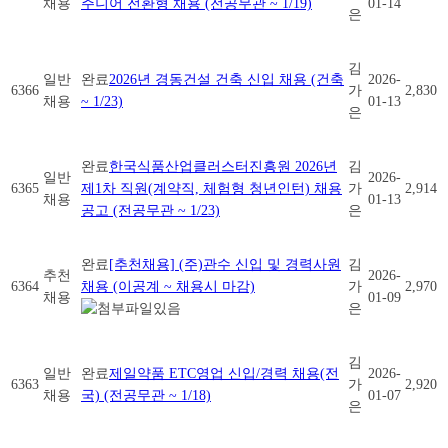
채용
주니어 전환형 채용 (전공무관 ~ 1/19)
01-14
은
김
일반
완료
2026년 경동건설 건축 신입 채용 (건축
2026-
6366
가
2,830
채용
~ 1/23)
01-13
은
완료
한국식품산업클러스터진흥원 2026년
김
일반
2026-
6365
제1차 직원(계약직, 체험형 청년인턴) 채용
가
2,914
채용
01-13
공고 (전공무관 ~ 1/23)
은
완료
[추천채용] (주)관수 신입 및 경력사원
김
추천
2026-
6364
채용 (이공계 ~ 채용시 마감)
가
2,970
채용
01-09
은
김
일반
완료
제일약품 ETC영업 신입/경력 채용(전
2026-
6363
가
2,920
채용
국) (전공무관 ~ 1/18)
01-07
은