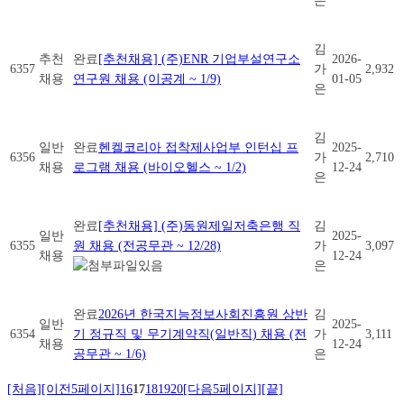
은
김
추천
완료
[추천채용] (주)ENR 기업부설연구소
2026-
6357
가
2,932
채용
연구원 채용 (이공계 ~ 1/9)
01-05
은
김
일반
완료
헨켈코리아 접착제사업부 인턴십 프
2025-
6356
가
2,710
채용
로그램 채용 (바이오헬스 ~ 1/2)
12-24
은
완료
[추천채용] (주)동원제일저축은행 직
김
일반
2025-
6355
원 채용 (전공무관 ~ 12/28)
가
3,097
채용
12-24
은
완료
2026년 한국지능정보사회진흥원 상반
김
일반
2025-
6354
기 정규직 및 무기계약직(일반직) 채용 (전
가
3,111
채용
12-24
공무관 ~ 1/6)
은
[처음]
[이전5페이지]
16
17
18
19
20
[다음5페이지]
[끝]