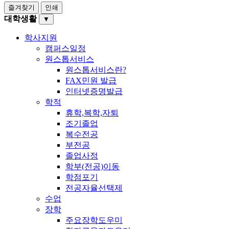
즐겨찾기
인쇄
대학생활
▼
학사지원
캠퍼스일정
원스톱서비스
원스톱서비스란?
FAX민원 발급
인터넷증명발급
학적
휴학,복학,자퇴
조기졸업
복수전공
부전공
졸업사정
학부(전공)이동
학점포기
전공자율선택제
수업
장학
주요장학도우미