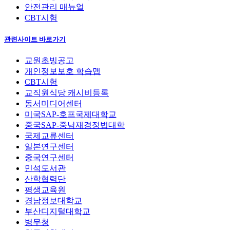
안전관리 매뉴얼
CBT시험
관련사이트 바로가기
교원초빙공고
개인정보보호 학습맵
CBT시험
교직원식당 캐시비등록
동서미디어센터
미국SAP-호프국제대학교
중국SAP-중남재경정법대학
국제교류센터
일본연구센터
중국연구센터
민석도서관
산학협력단
평생교육원
경남정보대학교
부산디지털대학교
병무청