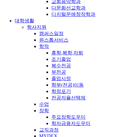
교회음악학과
다문화선교학과
디지털문예창작학과
대학생활
학사지원
캠퍼스일정
원스톱서비스
학적
휴학,복학,자퇴
조기졸업
복수전공
부전공
졸업사정
학부(전공)이동
학점포기
전공자율선택제
수업
장학
주요장학도우미
학자금융자도우미
교직과정
MYDEX