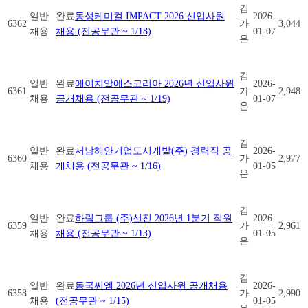
김
일반
완료
동성케미컬 IMPACT 2026 신입사원
2026-
6362
가
3,044
채용
채용 (전공무관 ~ 1/18)
01-07
은
김
일반
완료
에이치알에스코리아 2026년 신입사원
2026-
6361
가
2,948
채용
공개채용 (전공무관 ~ 1/19)
01-07
은
김
일반
완료
서남해안기업도시개발(주) 경력직 공
2026-
6360
가
2,977
채용
개채용 (전공무관 ~ 1/16)
01-05
은
김
일반
완료
하림그룹 (주)선진 2026년 1분기 직원
2026-
6359
가
2,961
채용
채용 (전공무관 ~ 1/13)
01-05
은
김
일반
완료
동국씨엠 2026년 신입사원 공개채용
2026-
6358
가
2,990
채용
(전공무관 ~ 1/15)
01-05