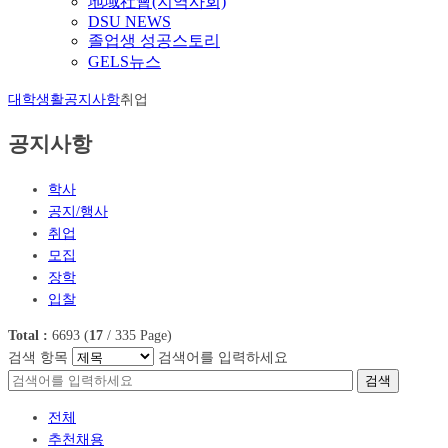
地域社會(지역사회)
DSU NEWS
졸업생 성공스토리
GELS뉴스
대학생활
공지사항
취업
공지사항
학사
공지/행사
취업
모집
장학
입찰
Total :
6693
(
17
/
335
Page)
검색 항목
검색어를 입력하세요
검색
전체
추천채용