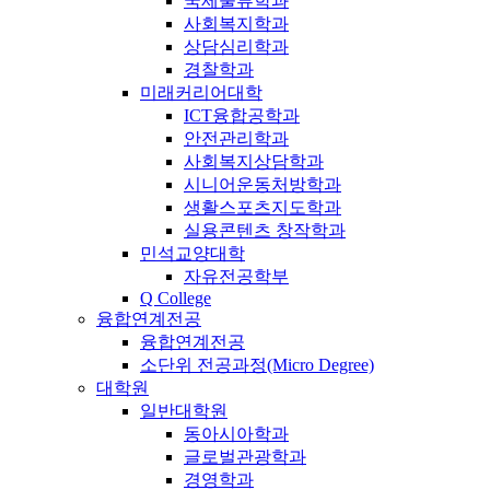
국제물류학과
사회복지학과
상담심리학과
경찰학과
미래커리어대학
ICT융합공학과
안전관리학과
사회복지상담학과
시니어운동처방학과
생활스포츠지도학과
실용콘텐츠 창작학과
민석교양대학
자유전공학부
Q College
융합연계전공
융합연계전공
소단위 전공과정(Micro Degree)
대학원
일반대학원
동아시아학과
글로벌관광학과
경영학과