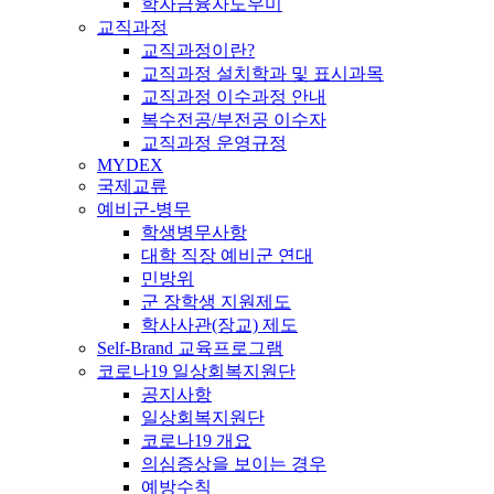
학자금융자도우미
교직과정
교직과정이란?
교직과정 설치학과 및 표시과목
교직과정 이수과정 안내
복수전공/부전공 이수자
교직과정 운영규정
MYDEX
국제교류
예비군-병무
학생병무사항
대학 직장 예비군 연대
민방위
군 장학생 지원제도
학사사관(장교) 제도
Self-Brand 교육프로그램
코로나19 일상회복지원단
공지사항
일상회복지원단
코로나19 개요
의심증상을 보이는 경우
예방수칙