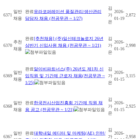
김
일반
완료
유라코퍼레이션 품질관리/생산관리
2026-
6371
가
2,872
채용
담당자 채용 (전공무관 ~ 1/27)
01-19
은
완료
[추천채용] (주)일신테크놀로지 26년
김
추천
2026-
6370
상반기 신입사원 채용 (전공무관 ~ 1/21)
가
2,998
채용
01-16
은
완료
알이비파트너스(주) 26년도 제1차 신
김
일반
2026-
6369
입직원 및 기간제 근로자 채용(전공무관 ~
가
3,115
채용
01-15
1/25)
은
김
일반
완료
한국전시산업진흥회 기간제 직원 채
2026-
6368
가
2,925
채용
용 공고 (전공무관 ~ 1/21)
01-15
은
김
일반
완료
대학내일 에디터 및 마케팅(AE) 인턴/
2026-
6367
가
2,958