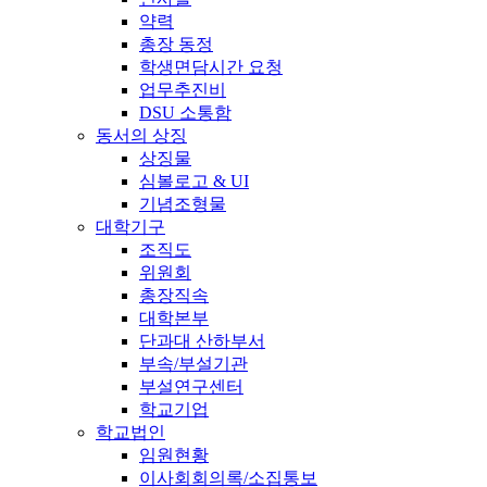
약력
총장 동정
학생면담시간 요청
업무추진비
DSU 소통함
동서의 상징
상징물
심볼로고 & UI
기념조형물
대학기구
조직도
위원회
총장직속
대학본부
단과대 산하부서
부속/부설기관
부설연구센터
학교기업
학교법인
임원현황
이사회회의록/소집통보