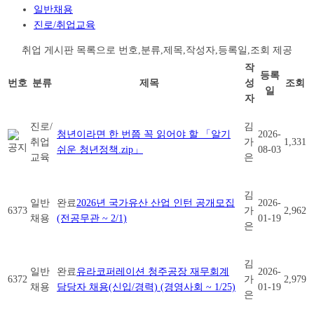
일반채용
진로/취업교육
취업 게시판 목록으로 번호,분류,제목,작성자,등록일,조회 제공
작
등록
번호
분류
제목
성
조회
일
자
진로/
김
청년이라면 한 번쯤 꼭 읽어야 할 「알기
2026-
취업
가
1,331
쉬운 청년정책.zip」
08-03
교육
은
김
일반
완료
2026년 국가유산 산업 인턴 공개모집
2026-
6373
가
2,962
채용
(전공무관 ~ 2/1)
01-19
은
김
일반
완료
유라코퍼레이션 청주공장 재무회계
2026-
6372
가
2,979
채용
담당자 채용(신입/경력) (경영사회 ~ 1/25)
01-19
은