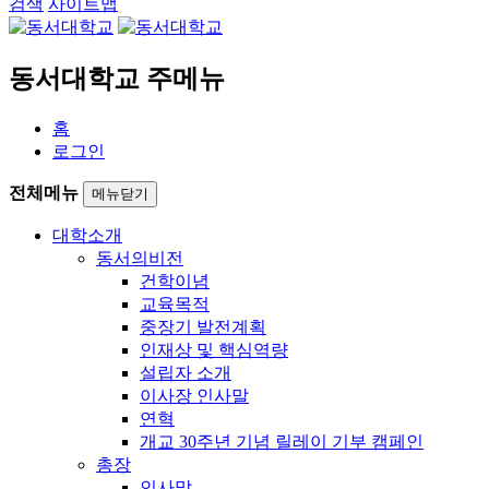
검색
사이트맵
동서대학교 주메뉴
홈
로그인
전체메뉴
메뉴닫기
대학소개
동서의비전
건학이념
교육목적
중장기 발전계획
인재상 및 핵심역량
설립자 소개
이사장 인사말
연혁
개교 30주년 기념 릴레이 기부 캠페인
총장
인사말