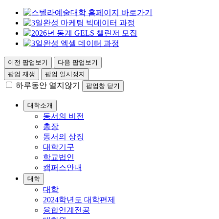
이전 팝업보기
다음 팝업보기
팝업 재생
팝업 일시정지
하루동안 열지않기
팝업창 닫기
대학소개
동서의 비전
총장
동서의 상징
대학기구
학교법인
캠퍼스안내
대학
대학
2024학년도 대학편제
융합연계전공