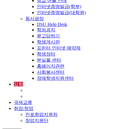
학교 어플 안내
인터넷증명발급(학부)
인터넷증명발급(대학원)
동서광장
DSU Help Desk
학외공지
묻고답하기
학생게시판
프린터 인터넷 예약제
학생장터
분실물 센터
홈페이지관련
사회봉사센터
장애학생지원센터
입학
입학정보
외국인입학-International Admissions
국제교류
취업/창업
진로취업지원처
창업지원단