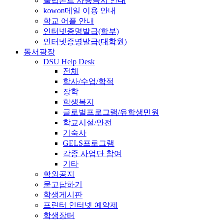
불법폰트 사용금지 안내
kowon메일 이용 안내
학교 어플 안내
인터넷증명발급(학부)
인터넷증명발급(대학원)
동서광장
DSU Help Desk
전체
학사/수업/학적
장학
학생복지
글로벌프로그램/유학생민원
학교시설/안전
기숙사
GELS프로그램
각종 사업단 참여
기타
학외공지
묻고답하기
학생게시판
프린터 인터넷 예약제
학생장터