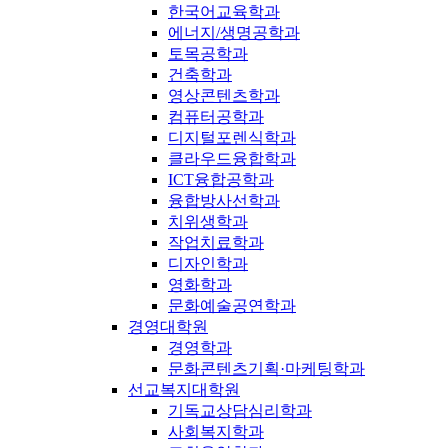
한국어교육학과
에너지/생명공학과
토목공학과
건축학과
영상콘텐츠학과
컴퓨터공학과
디지털포렌식학과
클라우드융합학과
ICT융합공학과
융합방사선학과
치위생학과
작업치료학과
디자인학과
영화학과
문화예술공연학과
경영대학원
경영학과
문화콘텐츠기획·마케팅학과
선교복지대학원
기독교상담심리학과
사회복지학과