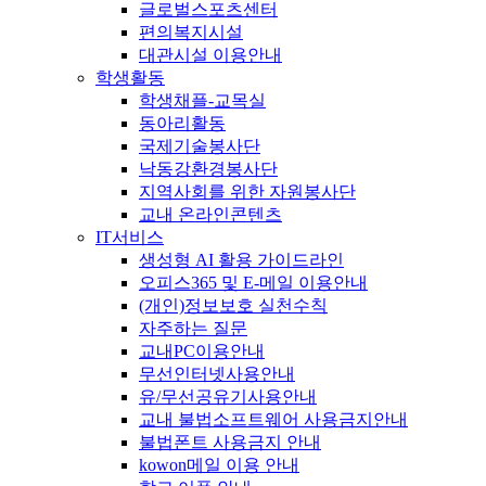
글로벌스포츠센터
편의복지시설
대관시설 이용안내
학생활동
학생채플-교목실
동아리활동
국제기술봉사단
낙동강환경봉사단
지역사회를 위한 자원봉사단
교내 온라인콘텐츠
IT서비스
생성형 AI 활용 가이드라인
오피스365 및 E-메일 이용안내
(개인)정보보호 실천수칙
자주하는 질문
교내PC이용안내
무선인터넷사용안내
유/무선공유기사용안내
교내 불법소프트웨어 사용금지안내
불법폰트 사용금지 안내
kowon메일 이용 안내