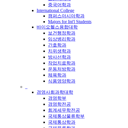
중국어학과
International College
캠퍼스아시아학과
Majors for Int'l Students
바이오헬스융합대학
보건행정학과
임상병리학과
간호학과
치위생학과
방사선학과
작업치료학과
운동처방학과
체육학과
식품영양학과
_
경영사회과학대학
경영학부
경영학전공
회계세무학전공
국제통상물류학부
국제통상학과