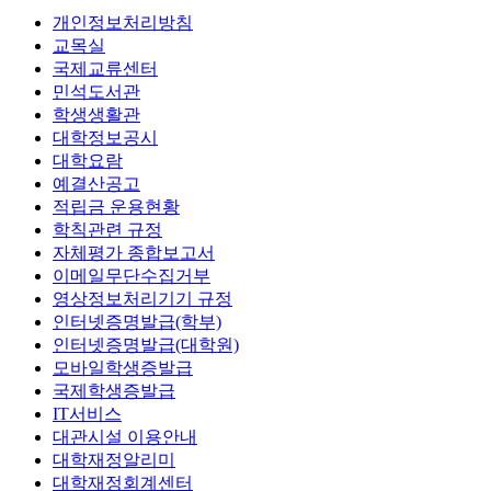
개인정보처리방침
교목실
국제교류센터
민석도서관
학생생활관
대학정보공시
대학요람
예결산공고
적립금 운용현황
학칙관련 규정
자체평가 종합보고서
이메일무단수집거부
영상정보처리기기 규정
인터넷증명발급(학부)
인터넷증명발급(대학원)
모바일학생증발급
국제학생증발급
IT서비스
대관시설 이용안내
대학재정알리미
대학재정회계센터