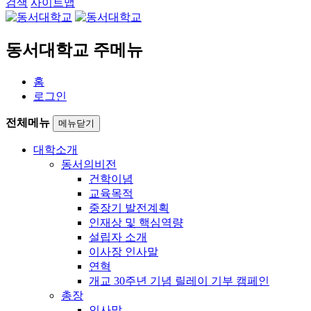
검색
사이트맵
동서대학교 주메뉴
홈
로그인
전체메뉴
메뉴닫기
대학소개
동서의비전
건학이념
교육목적
중장기 발전계획
인재상 및 핵심역량
설립자 소개
이사장 인사말
연혁
개교 30주년 기념 릴레이 기부 캠페인
총장
인사말