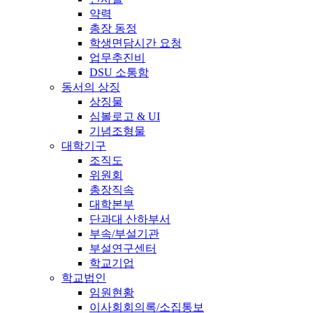
약력
총장 동정
학생면담시간 요청
업무추진비
DSU 소통함
동서의 상징
상징물
심볼로고 & UI
기념조형물
대학기구
조직도
위원회
총장직속
대학본부
단과대 산하부서
부속/부설기관
부설연구센터
학교기업
학교법인
임원현황
이사회회의록/소집통보