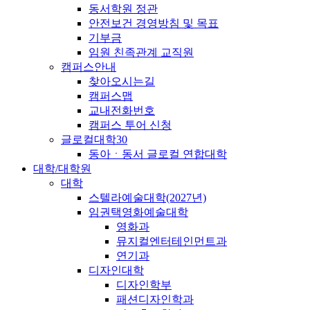
동서학원 정관
안전보건 경영방침 및 목표
기부금
임원 친족관계 교직원
캠퍼스안내
찾아오시는길
캠퍼스맵
교내전화번호
캠퍼스 투어 신청
글로컬대학30
동아ㆍ동서 글로컬 연합대학
대학/대학원
대학
스텔라예술대학(2027년)
임권택영화예술대학
영화과
뮤지컬엔터테인먼트과
연기과
디자인대학
디자인학부
패션디자인학과