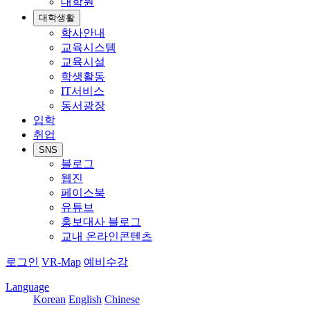
대학원
대학생활
학사안내
교육시스템
교육시설
학생활동
IT서비스
동서광장
입학
취업
SNS
블로그
웹진
페이스북
유튜브
홍보대사 블로그
교내 온라인콘텐츠
로그인
VR-Map
예비수강
Language
Korean
English
Chinese