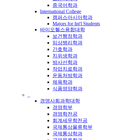
중국어학과
International College
캠퍼스아시아학과
Majors for Int'l Students
바이오헬스융합대학
보건행정학과
임상병리학과
간호학과
치위생학과
방사선학과
작업치료학과
운동처방학과
체육학과
식품영양학과
_
경영사회과학대학
경영학부
경영학전공
회계세무학전공
국제통상물류학부
국제통상학과