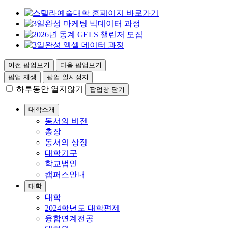
이전 팝업보기
다음 팝업보기
팝업 재생
팝업 일시정지
하루동안 열지않기
팝업창 닫기
대학소개
동서의 비전
총장
동서의 상징
대학기구
학교법인
캠퍼스안내
대학
대학
2024학년도 대학편제
융합연계전공