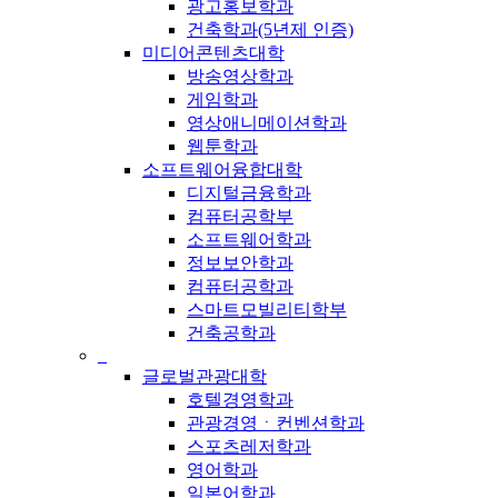
광고홍보학과
건축학과(5년제 인증)
미디어콘텐츠대학
방송영상학과
게임학과
영상애니메이션학과
웹툰학과
소프트웨어융합대학
디지털금융학과
컴퓨터공학부
소프트웨어학과
정보보안학과
컴퓨터공학과
스마트모빌리티학부
건축공학과
_
글로벌관광대학
호텔경영학과
관광경영ㆍ컨벤션학과
스포츠레저학과
영어학과
일본어학과