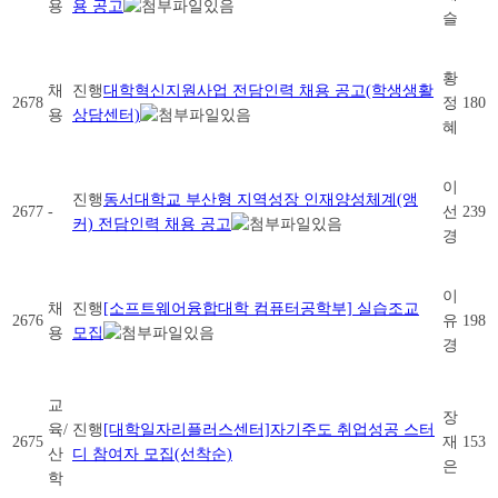
용
용 공고
슬
황
채
진행
대학혁신지원사업 전담인력 채용 공고(학생생활
2678
정
180
용
상담센터)
혜
이
진행
동서대학교 부산형 지역성장 인재양성체계(앵
2677
-
선
239
커) 전담인력 채용 공고
경
이
채
진행
[소프트웨어융합대학 컴퓨터공학부] 실습조교
2676
유
198
용
모집
경
교
장
육/
진행
[대학일자리플러스센터]자기주도 취업성공 스터
2675
재
153
산
디 참여자 모집(선착순)
은
학