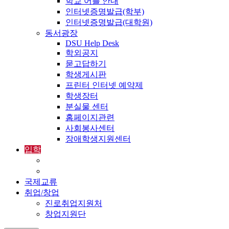
학교 어플 안내
인터넷증명발급(학부)
인터넷증명발급(대학원)
동서광장
DSU Help Desk
학외공지
묻고답하기
학생게시판
프린터 인터넷 예약제
학생장터
분실물 센터
홈페이지관련
사회봉사센터
장애학생지원센터
입학
입학정보
외국인입학-International Admissions
국제교류
취업/창업
진로취업지원처
창업지원단