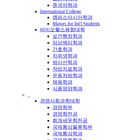
중국어학과
International College
캠퍼스아시아학과
Majors for Int'l Students
바이오헬스융합대학
보건행정학과
임상병리학과
간호학과
치위생학과
방사선학과
작업치료학과
운동처방학과
체육학과
식품영양학과
_
경영사회과학대학
경영학부
경영학전공
회계세무학전공
국제통상물류학부
국제통상학과