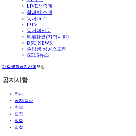
LIVE생중계
학과별 소개
동서UCC
IPTV
동서대신문
地域社會(지역사회)
DSU NEWS
졸업생 성공스토리
GELS뉴스
대학생활
공지사항
모집
공지사항
학사
공지/행사
취업
모집
장학
입찰