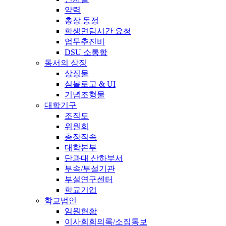
약력
총장 동정
학생면담시간 요청
업무추진비
DSU 소통함
동서의 상징
상징물
심볼로고 & UI
기념조형물
대학기구
조직도
위원회
총장직속
대학본부
단과대 산하부서
부속/부설기관
부설연구센터
학교기업
학교법인
임원현황
이사회회의록/소집통보