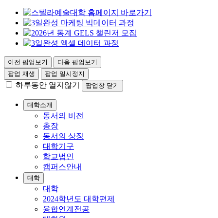
이전 팝업보기
다음 팝업보기
팝업 재생
팝업 일시정지
하루동안 열지않기
팝업창 닫기
대학소개
동서의 비전
총장
동서의 상징
대학기구
학교법인
캠퍼스안내
대학
대학
2024학년도 대학편제
융합연계전공