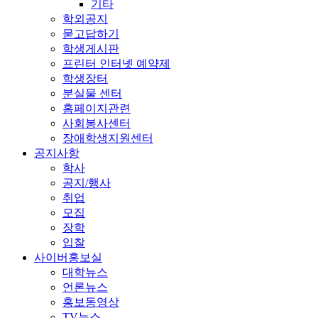
기타
학외공지
묻고답하기
학생게시판
프린터 인터넷 예약제
학생장터
분실물 센터
홈페이지관련
사회봉사센터
장애학생지원센터
공지사항
학사
공지/행사
취업
모집
장학
입찰
사이버홍보실
대학뉴스
언론뉴스
홍보동영상
TV뉴스