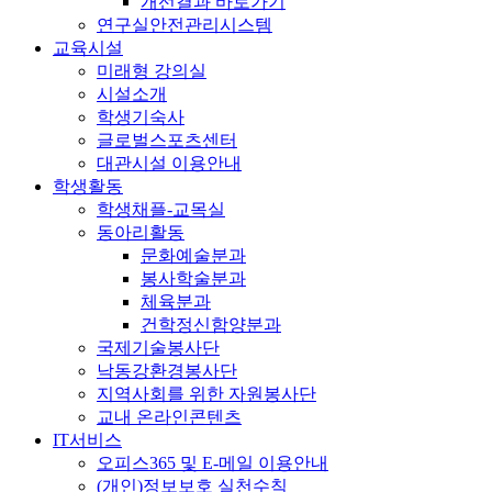
개선결과 바로가기
연구실안전관리시스템
교육시설
미래형 강의실
시설소개
학생기숙사
글로벌스포츠센터
대관시설 이용안내
학생활동
학생채플-교목실
동아리활동
문화예술분과
봉사학술분과
체육분과
건학정신함양분과
국제기술봉사단
낙동강환경봉사단
지역사회를 위한 자원봉사단
교내 온라인콘텐츠
IT서비스
오피스365 및 E-메일 이용안내
(개인)정보보호 실천수칙