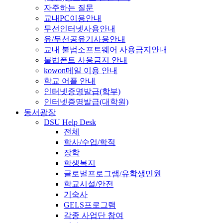
자주하는 질문
교내PC이용안내
무선인터넷사용안내
유/무선공유기사용안내
교내 불법소프트웨어 사용금지안내
불법폰트 사용금지 안내
kowon메일 이용 안내
학교 어플 안내
인터넷증명발급(학부)
인터넷증명발급(대학원)
동서광장
DSU Help Desk
전체
학사/수업/학적
장학
학생복지
글로벌프로그램/유학생민원
학교시설/안전
기숙사
GELS프로그램
각종 사업단 참여