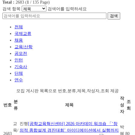
Total :
2683
(
1
/
135
Page)
검색 항목
검색어를 입력하세요
검색
전체
국제교류
채용
교육/산학
공모전
인턴
기숙사
단체
연수
모집 게시판 목록으로 번호,분류,제목,작성자,조회 제공
작
분
조
번호
제목
성
류
회
자
교
진행
[공학교육혁신센터] 2026 아카데미 워크숍 「‘창
박
육/
의적 종합설계 경진대회’ 아이디에이션에서 실행까지
2683
혜
80