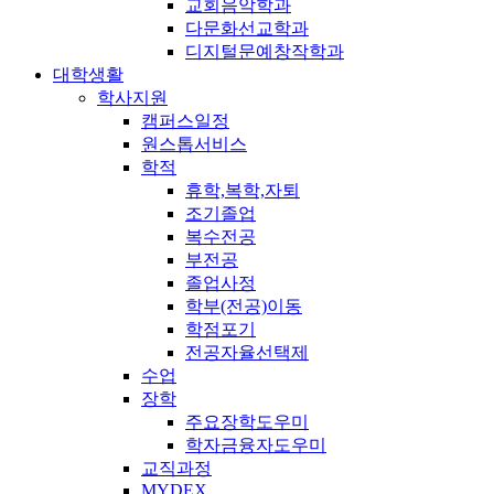
교회음악학과
다문화선교학과
디지털문예창작학과
대학생활
학사지원
캠퍼스일정
원스톱서비스
학적
휴학,복학,자퇴
조기졸업
복수전공
부전공
졸업사정
학부(전공)이동
학점포기
전공자율선택제
수업
장학
주요장학도우미
학자금융자도우미
교직과정
MYDEX