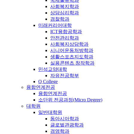
국제물류학과
사회복지학과
상담심리학과
경찰학과
미래커리어대학
ICT융합공학과
안전관리학과
사회복지상담학과
시니어운동처방학과
생활스포츠지도학과
실용콘텐츠 창작학과
민석교양대학
자유전공학부
Q College
융합연계전공
융합연계전공
소단위 전공과정(Micro Degree)
대학원
일반대학원
동아시아학과
글로벌관광학과
경영학과