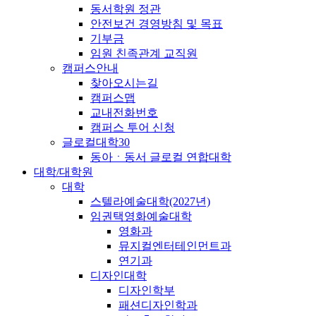
동서학원 정관
안전보건 경영방침 및 목표
기부금
임원 친족관계 교직원
캠퍼스안내
찾아오시는길
캠퍼스맵
교내전화번호
캠퍼스 투어 신청
글로컬대학30
동아ㆍ동서 글로컬 연합대학
대학/대학원
대학
스텔라예술대학(2027년)
임권택영화예술대학
영화과
뮤지컬엔터테인먼트과
연기과
디자인대학
디자인학부
패션디자인학과