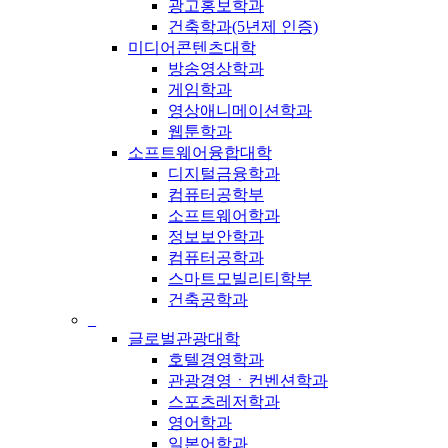
광고홍보학과
건축학과(5년제 인증)
미디어콘텐츠대학
방송영상학과
게임학과
영상애니메이션학과
웹툰학과
소프트웨어융합대학
디지털금융학과
컴퓨터공학부
소프트웨어학과
정보보안학과
컴퓨터공학과
스마트모빌리티학부
건축공학과
_
글로벌관광대학
호텔경영학과
관광경영ㆍ컨벤션학과
스포츠레저학과
영어학과
일본어학과