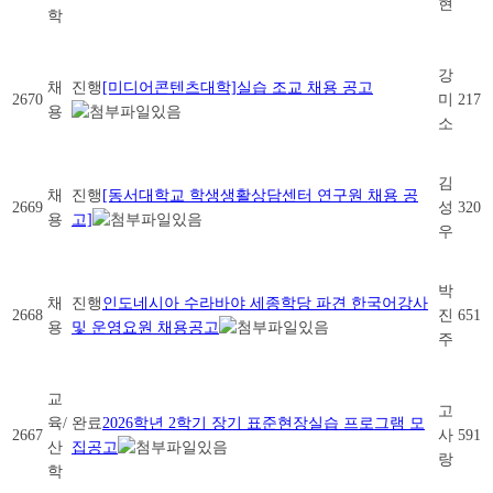
현
학
강
채
진행
[미디어콘텐츠대학]실습 조교 채용 공고
2670
미
217
용
소
김
채
진행
[동서대학교 학생생활상담센터 연구원 채용 공
2669
성
320
용
고]
우
박
채
진행
인도네시아 수라바야 세종학당 파견 한국어강사
2668
진
651
용
및 운영요원 채용공고
주
교
고
육/
완료
2026학년 2학기 장기 표준현장실습 프로그램 모
2667
사
591
산
집공고
랑
학