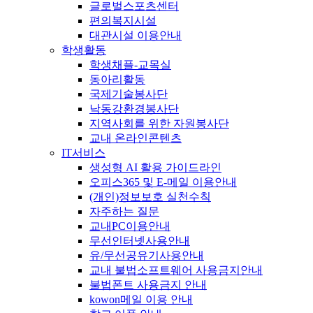
글로벌스포츠센터
편의복지시설
대관시설 이용안내
학생활동
학생채플-교목실
동아리활동
국제기술봉사단
낙동강환경봉사단
지역사회를 위한 자원봉사단
교내 온라인콘텐츠
IT서비스
생성형 AI 활용 가이드라인
오피스365 및 E-메일 이용안내
(개인)정보보호 실천수칙
자주하는 질문
교내PC이용안내
무선인터넷사용안내
유/무선공유기사용안내
교내 불법소프트웨어 사용금지안내
불법폰트 사용금지 안내
kowon메일 이용 안내