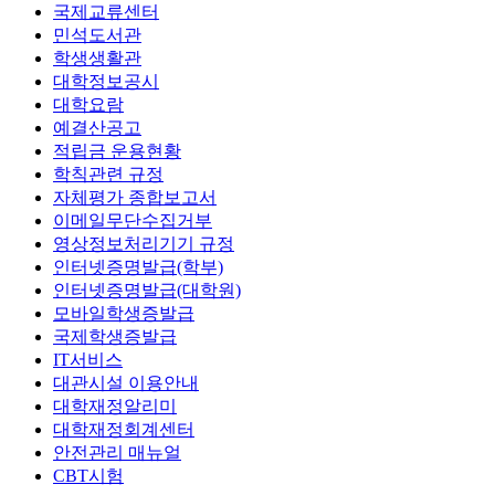
국제교류센터
민석도서관
학생생활관
대학정보공시
대학요람
예결산공고
적립금 운용현황
학칙관련 규정
자체평가 종합보고서
이메일무단수집거부
영상정보처리기기 규정
인터넷증명발급(학부)
인터넷증명발급(대학원)
모바일학생증발급
국제학생증발급
IT서비스
대관시설 이용안내
대학재정알리미
대학재정회계센터
안전관리 매뉴얼
CBT시험