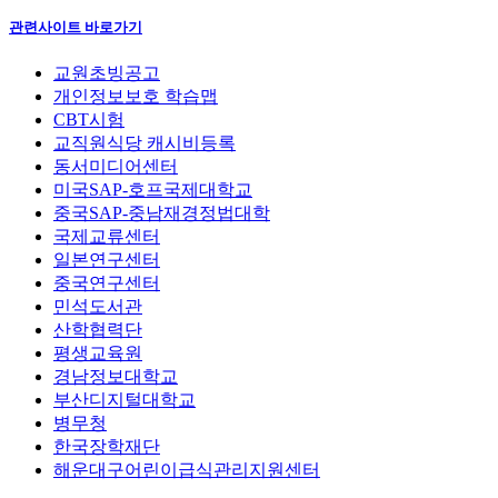
관련사이트 바로가기
교원초빙공고
개인정보보호 학습맵
CBT시험
교직원식당 캐시비등록
동서미디어센터
미국SAP-호프국제대학교
중국SAP-중남재경정법대학
국제교류센터
일본연구센터
중국연구센터
민석도서관
산학협력단
평생교육원
경남정보대학교
부산디지털대학교
병무청
한국장학재단
해운대구어린이급식관리지원센터