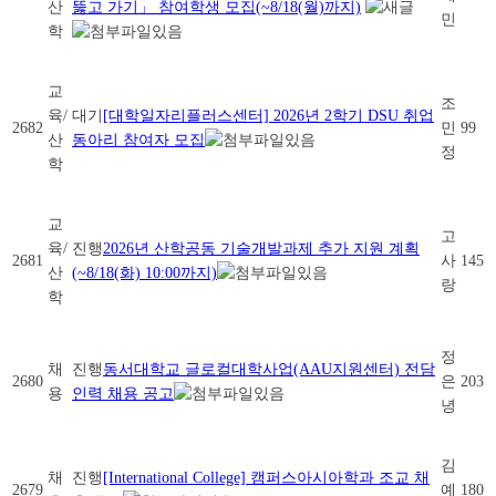
산
뚫고 가기」 참여학생 모집(~8/18(월)까지)
민
학
교
조
육/
대기
[대학일자리플러스센터] 2026년 2학기 DSU 취업
2682
민
99
산
동아리 참여자 모집
정
학
교
고
육/
진행
2026년 산학공동 기술개발과제 추가 지원 계획
2681
사
145
산
(~8/18(화) 10:00까지)
랑
학
정
채
진행
동서대학교 글로컬대학사업(AAU지원센터) 전담
2680
은
203
용
인력 채용 공고
녕
김
채
진행
[International College] 캠퍼스아시아학과 조교 채
2679
예
180