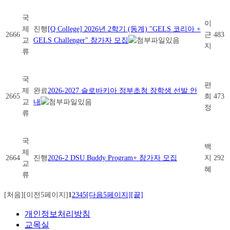
국
이
제
진행
[Q College] 2026년 2학기 (동계) "GELS 코리아 +
2666
근
483
교
GELS Challenger" 참가자 모집
지
류
국
편
제
완료
2026-2027 슬로바키아 정부초청 장학생 선발 안
2665
희
473
교
내
정
류
국
백
제
2664
진행
2026-2 DSU Buddy Program+ 참가자 모집
지
292
교
혜
류
[처음]
[이전5페이지]
1
2
3
4
5
[다음5페이지]
[끝]
개인정보처리방침
교목실