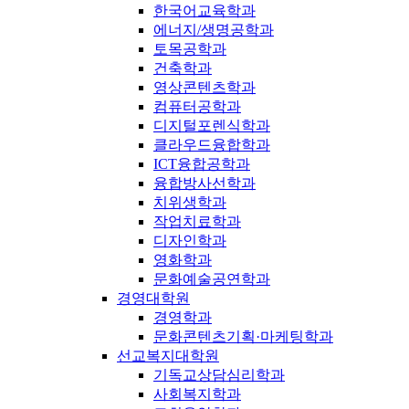
한국어교육학과
에너지/생명공학과
토목공학과
건축학과
영상콘텐츠학과
컴퓨터공학과
디지털포렌식학과
클라우드융합학과
ICT융합공학과
융합방사선학과
치위생학과
작업치료학과
디자인학과
영화학과
문화예술공연학과
경영대학원
경영학과
문화콘텐츠기획·마케팅학과
선교복지대학원
기독교상담심리학과
사회복지학과