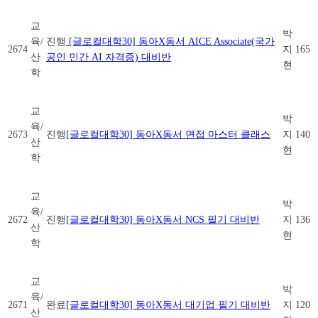
교
박
육/
진행
[글로컬대학30] 동아X동서 AICE Associate(국가
2674
지
165
산
공인 민간 AI 자격증) 대비반
현
학
교
박
육/
2673
진행
[글로컬대학30] 동아X동서 면접 마스터 클래스
지
140
산
현
학
교
박
육/
2672
진행
[글로컬대학30] 동아X동서 NCS 필기 대비반
지
136
산
현
학
교
박
육/
2671
완료
[글로컬대학30] 동아X동서 대기업 필기 대비반
지
120
산