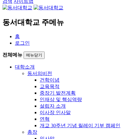
검색
사이트맵
동서대학교 주메뉴
홈
로그인
전체메뉴
메뉴닫기
대학소개
동서의비전
건학이념
교육목적
중장기 발전계획
인재상 및 핵심역량
설립자 소개
이사장 인사말
연혁
개교 30주년 기념 릴레이 기부 캠페인
총장
인사말