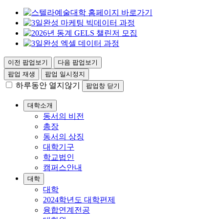
이전 팝업보기
다음 팝업보기
팝업 재생
팝업 일시정지
하루동안 열지않기
팝업창 닫기
대학소개
동서의 비전
총장
동서의 상징
대학기구
학교법인
캠퍼스안내
대학
대학
2024학년도 대학편제
융합연계전공