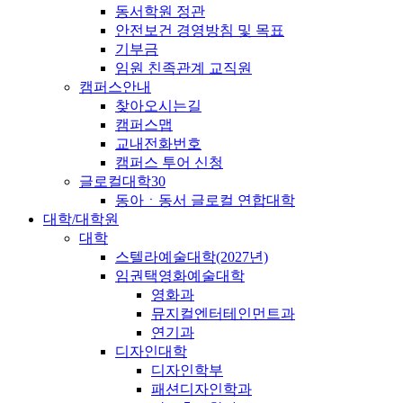
동서학원 정관
안전보건 경영방침 및 목표
기부금
임원 친족관계 교직원
캠퍼스안내
찾아오시는길
캠퍼스맵
교내전화번호
캠퍼스 투어 신청
글로컬대학30
동아ㆍ동서 글로컬 연합대학
대학/대학원
대학
스텔라예술대학(2027년)
임권택영화예술대학
영화과
뮤지컬엔터테인먼트과
연기과
디자인대학
디자인학부
패션디자인학과