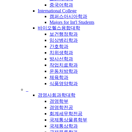
중국어학과
International College
캠퍼스아시아학과
Majors for Int'l Students
바이오헬스융합대학
보건행정학과
임상병리학과
간호학과
치위생학과
방사선학과
작업치료학과
운동처방학과
체육학과
식품영양학과
_
경영사회과학대학
경영학부
경영학전공
회계세무학전공
국제통상물류학부
국제통상학과