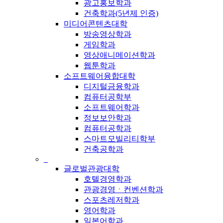
광고홍보학과
건축학과(5년제 인증)
미디어콘텐츠대학
방송영상학과
게임학과
영상애니메이션학과
웹툰학과
소프트웨어융합대학
디지털금융학과
컴퓨터공학부
소프트웨어학과
정보보안학과
컴퓨터공학과
스마트모빌리티학부
건축공학과
_
글로벌관광대학
호텔경영학과
관광경영ㆍ컨벤션학과
스포츠레저학과
영어학과
일본어학과