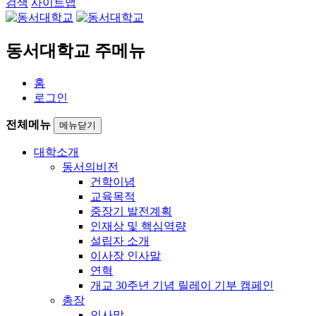
검색
사이트맵
동서대학교 주메뉴
홈
로그인
전체메뉴
메뉴닫기
대학소개
동서의비전
건학이념
교육목적
중장기 발전계획
인재상 및 핵심역량
설립자 소개
이사장 인사말
연혁
개교 30주년 기념 릴레이 기부 캠페인
총장
인사말