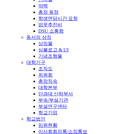
약력
총장 동정
학생면담시간 요청
업무추진비
DSU 소통함
동서의 상징
상징물
심볼로고 & UI
기념조형물
대학기구
조직도
위원회
총장직속
대학본부
단과대 산하부서
부속/부설기관
부설연구센터
학교기업
학교법인
임원현황
이사회회의록/소집통보