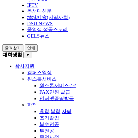
IPTV
동서대신문
地域社會(지역사회)
DSU NEWS
졸업생 성공스토리
GELS뉴스
즐겨찾기
인쇄
대학생활
▼
학사지원
캠퍼스일정
원스톱서비스
원스톱서비스란?
FAX민원 발급
인터넷증명발급
학적
휴학,복학,자퇴
조기졸업
복수전공
부전공
졸업사정