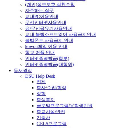
(개인)정보보호 실천수칙
자주하는 질문
교내PC이용안내
무선인터넷사용안내
유/무선공유기사용안내
교내 불법소프트웨어 사용금지안내
불법폰트 사용금지 안내
kowon메일 이용 안내
학교 어플 안내
인터넷증명발급(학부)
인터넷증명발급(대학원)
동서광장
DSU Help Desk
전체
학사/수업/학적
장학
학생복지
글로벌프로그램/유학생민원
학교시설/안전
기숙사
GELS프로그램