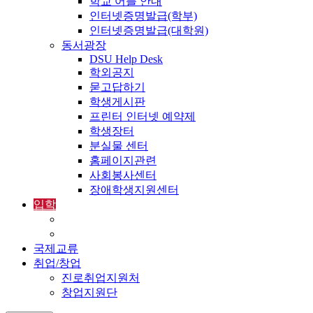
학교 어플 안내
인터넷증명발급(학부)
인터넷증명발급(대학원)
동서광장
DSU Help Desk
학외공지
묻고답하기
학생게시판
프린터 인터넷 예약제
학생장터
분실물 센터
홈페이지관련
사회봉사센터
장애학생지원센터
입학
입학정보
외국인입학-International Admissions
국제교류
취업/창업
진로취업지원처
창업지원단