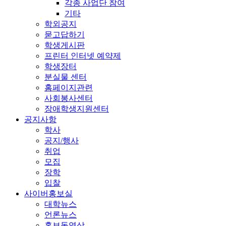
각종 사업단 참여
기타
학외공지
묻고답하기
학생게시판
프린터 인터넷 예약제
학생장터
분실물 센터
홈페이지관련
사회봉사센터
장애학생지원센터
공지사항
학사
공지/행사
취업
모집
장학
입찰
사이버홍보실
대학뉴스
언론뉴스
홍보동영상