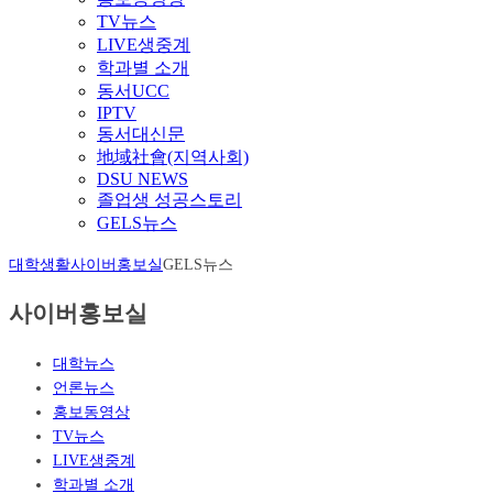
TV뉴스
LIVE생중계
학과별 소개
동서UCC
IPTV
동서대신문
地域社會(지역사회)
DSU NEWS
졸업생 성공스토리
GELS뉴스
대학생활
사이버홍보실
GELS뉴스
사이버홍보실
대학뉴스
언론뉴스
홍보동영상
TV뉴스
LIVE생중계
학과별 소개