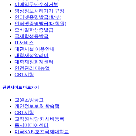
이메일무단수집거부
영상정보처리기기 규정
인터넷증명발급(학부)
인터넷증명발급(대학원)
모바일학생증발급
국제학생증발급
IT서비스
대관시설 이용안내
대학재정알리미
대학재정회계센터
안전관리 매뉴얼
CBT시험
관련사이트 바로가기
교원초빙공고
개인정보보호 학습맵
CBT시험
교직원식당 캐시비등록
동서미디어센터
미국SAP-호프국제대학교