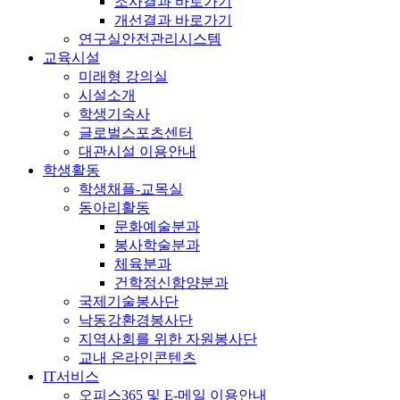
조사결과 바로가기
개선결과 바로가기
연구실안전관리시스템
교육시설
미래형 강의실
시설소개
학생기숙사
글로벌스포츠센터
대관시설 이용안내
학생활동
학생채플-교목실
동아리활동
문화예술분과
봉사학술분과
체육분과
건학정신함양분과
국제기술봉사단
낙동강환경봉사단
지역사회를 위한 자원봉사단
교내 온라인콘텐츠
IT서비스
오피스365 및 E-메일 이용안내