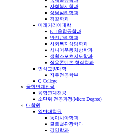
국제물류학과
사회복지학과
상담심리학과
경찰학과
미래커리어대학
ICT융합공학과
안전관리학과
사회복지상담학과
시니어운동처방학과
생활스포츠지도학과
실용콘텐츠 창작학과
민석교양대학
자유전공학부
Q College
융합연계전공
융합연계전공
소단위 전공과정(Micro Degree)
대학원
일반대학원
동아시아학과
글로벌관광학과
경영학과