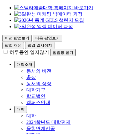
이전 팝업보기
다음 팝업보기
팝업 재생
팝업 일시정지
하루동안 열지않기
팝업창 닫기
대학소개
동서의 비전
총장
동서의 상징
대학기구
학교법인
캠퍼스안내
대학
대학
2024학년도 대학편제
융합연계전공