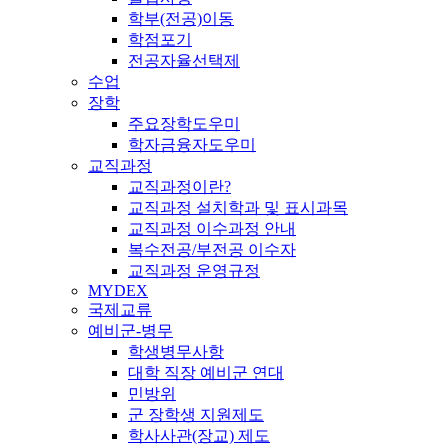
학부(전공)이동
학점포기
전공자율선택제
수업
장학
주요장학도우미
학자금융자도우미
교직과정
교직과정이란?
교직과정 설치학과 및 표시과목
교직과정 이수과정 안내
복수전공/부전공 이수자
교직과정 운영규정
MYDEX
국제교류
예비군-병무
학생병무사항
대학 직장 예비군 연대
민방위
군 장학생 지원제도
학사사관(장교) 제도