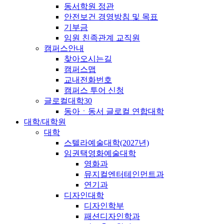
동서학원 정관
안전보건 경영방침 및 목표
기부금
임원 친족관계 교직원
캠퍼스안내
찾아오시는길
캠퍼스맵
교내전화번호
캠퍼스 투어 신청
글로컬대학30
동아ㆍ동서 글로컬 연합대학
대학/대학원
대학
스텔라예술대학(2027년)
임권택영화예술대학
영화과
뮤지컬엔터테인먼트과
연기과
디자인대학
디자인학부
패션디자인학과