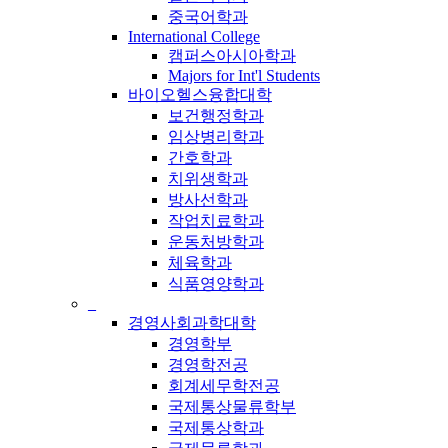
중국어학과
International College
캠퍼스아시아학과
Majors for Int'l Students
바이오헬스융합대학
보건행정학과
임상병리학과
간호학과
치위생학과
방사선학과
작업치료학과
운동처방학과
체육학과
식품영양학과
_
경영사회과학대학
경영학부
경영학전공
회계세무학전공
국제통상물류학부
국제통상학과