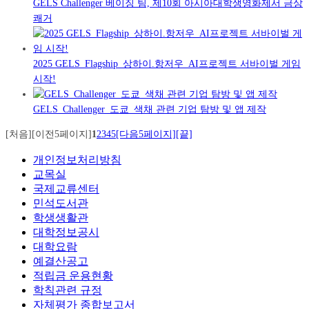
GELS Challenger 베이징 팀, 제10회 아시아대학생영화제서 금상
쾌거
2025 GELS_Flagship_상하이.항저우_AI프로젝트 서바이벌 게임
시작!
GELS_Challenger_도쿄_색채 관련 기업 탐방 및 앱 제작
[처음]
[이전5페이지]
1
2
3
4
5
[다음5페이지]
[끝]
개인정보처리방침
교목실
국제교류센터
민석도서관
학생생활관
대학정보공시
대학요람
예결산공고
적립금 운용현황
학칙관련 규정
자체평가 종합보고서