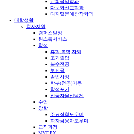
교회음악학과
다문화선교학과
디지털문예창작학과
대학생활
학사지원
캠퍼스일정
원스톱서비스
학적
휴학,복학,자퇴
조기졸업
복수전공
부전공
졸업사정
학부(전공)이동
학점포기
전공자율선택제
수업
장학
주요장학도우미
학자금융자도우미
교직과정
MYDEX