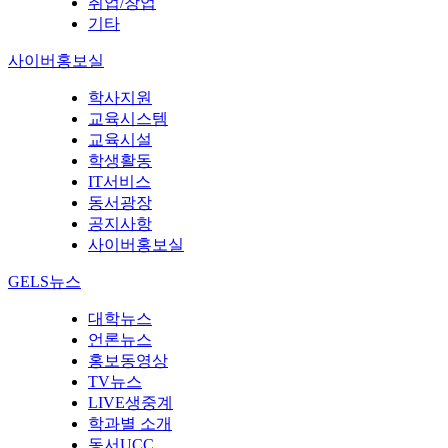
취업/창업
기타
사이버홍보실
학사지원
교육시스템
교육시설
학생활동
IT서비스
동서광장
공지사항
사이버홍보실
GELS뉴스
대학뉴스
언론뉴스
홍보동영상
TV뉴스
LIVE생중계
학과별 소개
동서UCC