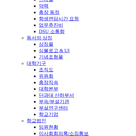
약력
총장 동정
학생면담시간 요청
업무추진비
DSU 소통함
동서의 상징
상징물
심볼로고 & UI
기념조형물
대학기구
조직도
위원회
총장직속
대학본부
단과대 산하부서
부속/부설기관
부설연구센터
학교기업
학교법인
임원현황
이사회회의록/소집통보