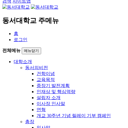
검색
사이트맵
동서대학교 주메뉴
홈
로그인
전체메뉴
메뉴닫기
대학소개
동서의비전
건학이념
교육목적
중장기 발전계획
인재상 및 핵심역량
설립자 소개
이사장 인사말
연혁
개교 30주년 기념 릴레이 기부 캠페인
총장
인사말