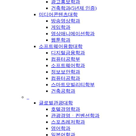
광고홍보학과
건축학과(5년제 인증)
미디어콘텐츠대학
방송영상학과
게임학과
영상애니메이션학과
웹툰학과
소프트웨어융합대학
디지털금융학과
컴퓨터공학부
소프트웨어학과
정보보안학과
컴퓨터공학과
스마트모빌리티학부
건축공학과
_
글로벌관광대학
호텔경영학과
관광경영ㆍ컨벤션학과
스포츠레저학과
영어학과
일본어학과