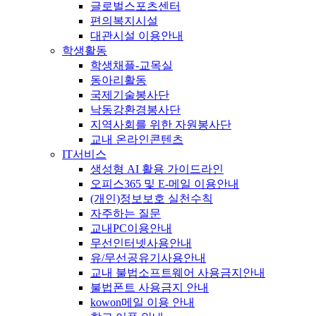
글로벌스포츠센터
편의복지시설
대관시설 이용안내
학생활동
학생채플-교목실
동아리활동
국제기술봉사단
낙동강환경봉사단
지역사회를 위한 자원봉사단
교내 온라인콘텐츠
IT서비스
생성형 AI 활용 가이드라인
오피스365 및 E-메일 이용안내
(개인)정보보호 실천수칙
자주하는 질문
교내PC이용안내
무선인터넷사용안내
유/무선공유기사용안내
교내 불법소프트웨어 사용금지안내
불법폰트 사용금지 안내
kowon메일 이용 안내