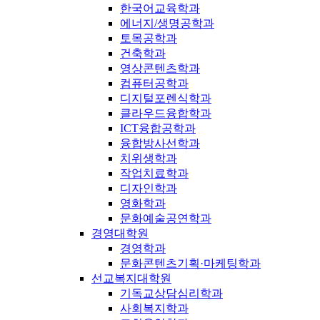
한국어교육학과
에너지/생명공학과
토목공학과
건축학과
영상콘텐츠학과
컴퓨터공학과
디지털포렌식학과
클라우드융합학과
ICT융합공학과
융합방사선학과
치위생학과
작업치료학과
디자인학과
영화학과
문화예술공연학과
경영대학원
경영학과
문화콘텐츠기획·마케팅학과
선교복지대학원
기독교상담심리학과
사회복지학과