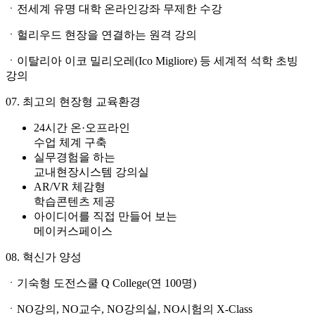
ㆍ전세계 유명 대학 온라인강좌 무제한 수강
ㆍ헐리우드 현장을 연결하는 원격 강의
ㆍ이탈리아 이코 밀리오레(Ico Migliore) 등 세계적 석학 초빙
강의
07. 최고의 현장형 교육환경
24시간 온·오프라인
수업 체계 구축
실무경험을 하는
교내현장시스템 강의실
AR/VR 체감형
학습콘텐츠 제공
아이디어를 직접 만들어 보는
메이커스페이스
08. 혁신가 양성
ㆍ기숙형 도전스쿨 Q College(연 100명)
ㆍNO강의, NO교수, NO강의실, NO시험의 X-Class