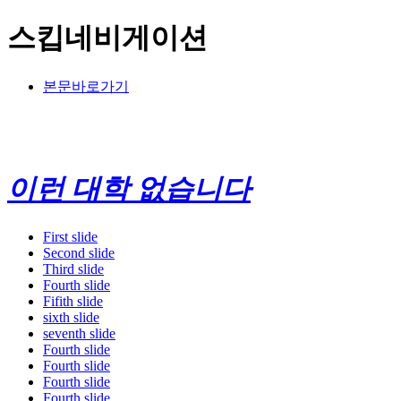
스킵네비게이션
본문바로가기
이런 대학 없습니다
First slide
Second slide
Third slide
Fourth slide
Fifith slide
sixth slide
seventh slide
Fourth slide
Fourth slide
Fourth slide
Fourth slide