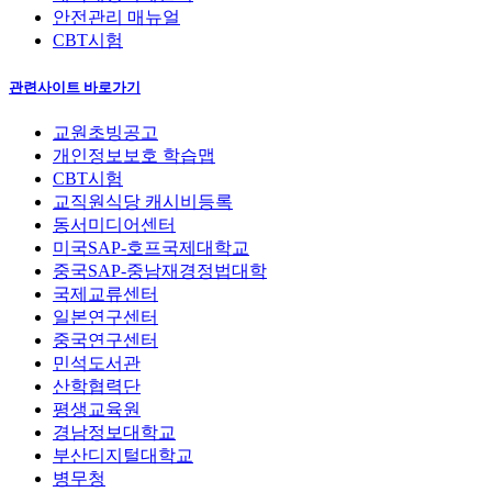
안전관리 매뉴얼
CBT시험
관련사이트 바로가기
교원초빙공고
개인정보보호 학습맵
CBT시험
교직원식당 캐시비등록
동서미디어센터
미국SAP-호프국제대학교
중국SAP-중남재경정법대학
국제교류센터
일본연구센터
중국연구센터
민석도서관
산학협력단
평생교육원
경남정보대학교
부산디지털대학교
병무청