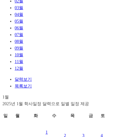
02월
03월
04월
05월
06월
07월
08월
09월
10월
11월
12월
달력보기
목록보기
1월
2025년 1월 학사일정 달력으로 일별 일정 제공
일
월
화
수
목
금
토
1
2
3
4