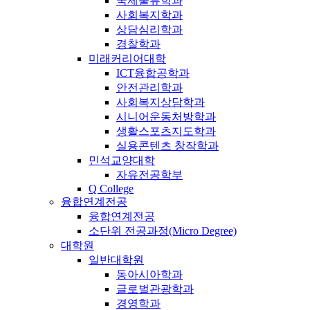
국제물류학과
사회복지학과
상담심리학과
경찰학과
미래커리어대학
ICT융합공학과
안전관리학과
사회복지상담학과
시니어운동처방학과
생활스포츠지도학과
실용콘텐츠 창작학과
민석교양대학
자유전공학부
Q College
융합연계전공
융합연계전공
소단위 전공과정(Micro Degree)
대학원
일반대학원
동아시아학과
글로벌관광학과
경영학과