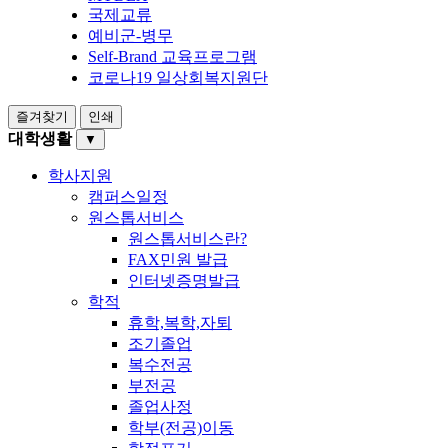
국제교류
예비군-병무
Self-Brand 교육프로그램
코로나19 일상회복지원단
즐겨찾기
인쇄
대학생활
▼
학사지원
캠퍼스일정
원스톱서비스
원스톱서비스란?
FAX민원 발급
인터넷증명발급
학적
휴학,복학,자퇴
조기졸업
복수전공
부전공
졸업사정
학부(전공)이동