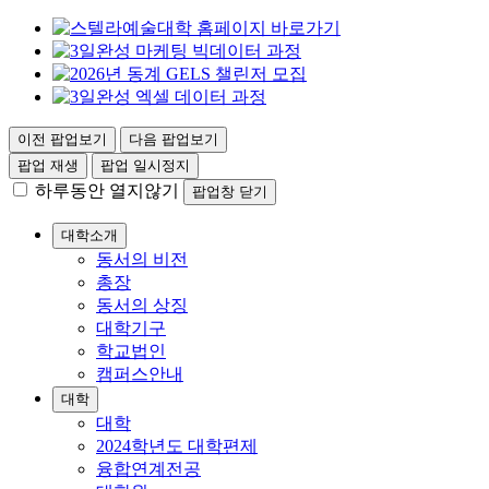
이전 팝업보기
다음 팝업보기
팝업 재생
팝업 일시정지
하루동안 열지않기
팝업창 닫기
대학소개
동서의 비전
총장
동서의 상징
대학기구
학교법인
캠퍼스안내
대학
대학
2024학년도 대학편제
융합연계전공