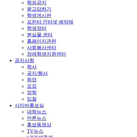
학외공지
묻고답하기
학생게시판
프린터 인터넷 예약제
학생장터
분실물 센터
홈페이지관련
사회봉사센터
장애학생지원센터
공지사항
학사
공지/행사
취업
모집
장학
입찰
사이버홍보실
대학뉴스
언론뉴스
홍보동영상
TV뉴스