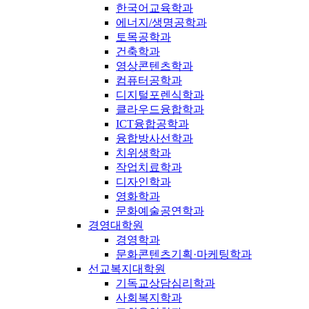
한국어교육학과
에너지/생명공학과
토목공학과
건축학과
영상콘텐츠학과
컴퓨터공학과
디지털포렌식학과
클라우드융합학과
ICT융합공학과
융합방사선학과
치위생학과
작업치료학과
디자인학과
영화학과
문화예술공연학과
경영대학원
경영학과
문화콘텐츠기획·마케팅학과
선교복지대학원
기독교상담심리학과
사회복지학과