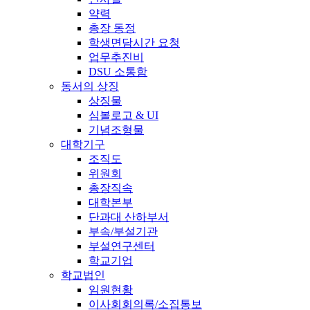
약력
총장 동정
학생면담시간 요청
업무추진비
DSU 소통함
동서의 상징
상징물
심볼로고 & UI
기념조형물
대학기구
조직도
위원회
총장직속
대학본부
단과대 산하부서
부속/부설기관
부설연구센터
학교기업
학교법인
임원현황
이사회회의록/소집통보