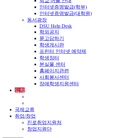
학교 어플 안내
인터넷증명발급(학부)
인터넷증명발급(대학원)
동서광장
DSU Help Desk
학외공지
묻고답하기
학생게시판
프린터 인터넷 예약제
학생장터
분실물 센터
홈페이지관련
사회봉사센터
장애학생지원센터
입학
입학정보
외국인입학-International Admissions
국제교류
취업/창업
진로취업지원처
창업지원단