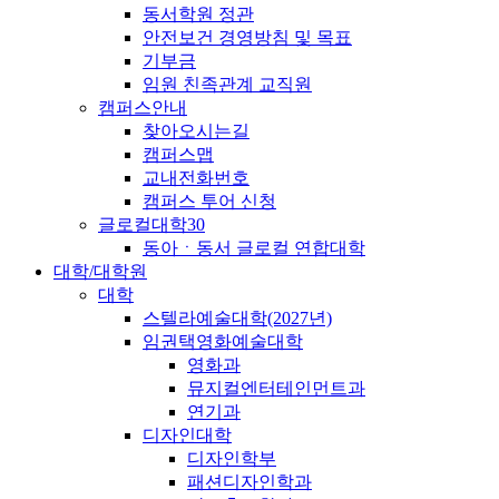
동서학원 정관
안전보건 경영방침 및 목표
기부금
임원 친족관계 교직원
캠퍼스안내
찾아오시는길
캠퍼스맵
교내전화번호
캠퍼스 투어 신청
글로컬대학30
동아ㆍ동서 글로컬 연합대학
대학/대학원
대학
스텔라예술대학(2027년)
임권택영화예술대학
영화과
뮤지컬엔터테인먼트과
연기과
디자인대학
디자인학부
패션디자인학과