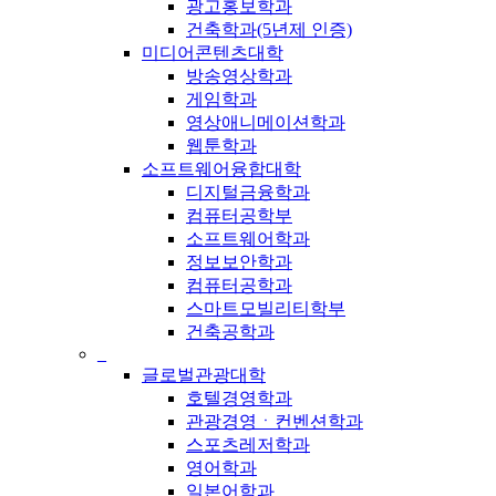
광고홍보학과
건축학과(5년제 인증)
미디어콘텐츠대학
방송영상학과
게임학과
영상애니메이션학과
웹툰학과
소프트웨어융합대학
디지털금융학과
컴퓨터공학부
소프트웨어학과
정보보안학과
컴퓨터공학과
스마트모빌리티학부
건축공학과
_
글로벌관광대학
호텔경영학과
관광경영ㆍ컨벤션학과
스포츠레저학과
영어학과
일본어학과