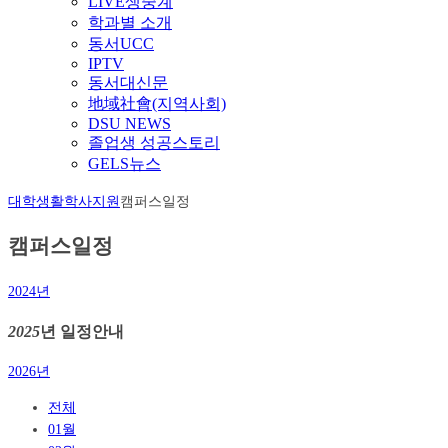
LIVE생중계
학과별 소개
동서UCC
IPTV
동서대신문
地域社會(지역사회)
DSU NEWS
졸업생 성공스토리
GELS뉴스
대학생활
학사지원
캠퍼스일정
캠퍼스일정
2024년
2025
년 일정안내
2026년
전체
01월