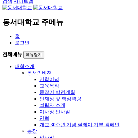
검색
사이트맵
동서대학교 주메뉴
홈
로그인
전체메뉴
메뉴닫기
대학소개
동서의비전
건학이념
교육목적
중장기 발전계획
인재상 및 핵심역량
설립자 소개
이사장 인사말
연혁
개교 30주년 기념 릴레이 기부 캠페인
총장
인사말