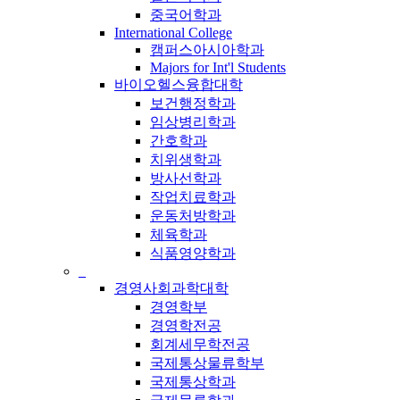
중국어학과
International College
캠퍼스아시아학과
Majors for Int'l Students
바이오헬스융합대학
보건행정학과
임상병리학과
간호학과
치위생학과
방사선학과
작업치료학과
운동처방학과
체육학과
식품영양학과
_
경영사회과학대학
경영학부
경영학전공
회계세무학전공
국제통상물류학부
국제통상학과