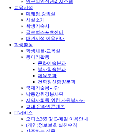
연구실안전관리시스템
교육시설
미래형 강의실
시설소개
학생기숙사
글로벌스포츠센터
대관시설 이용안내
학생활동
학생채플-교목실
동아리활동
문화예술분과
봉사학술분과
체육분과
건학정신함양분과
국제기술봉사단
낙동강환경봉사단
지역사회를 위한 자원봉사단
교내 온라인콘텐츠
IT서비스
오피스365 및 E-메일 이용안내
(개인)정보보호 실천수칙
자주하는 질문