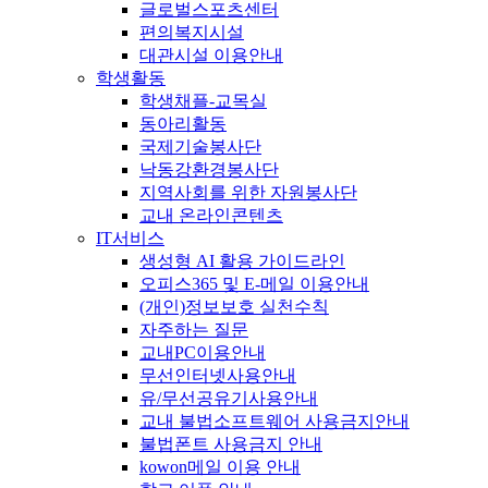
글로벌스포츠센터
편의복지시설
대관시설 이용안내
학생활동
학생채플-교목실
동아리활동
국제기술봉사단
낙동강환경봉사단
지역사회를 위한 자원봉사단
교내 온라인콘텐츠
IT서비스
생성형 AI 활용 가이드라인
오피스365 및 E-메일 이용안내
(개인)정보보호 실천수칙
자주하는 질문
교내PC이용안내
무선인터넷사용안내
유/무선공유기사용안내
교내 불법소프트웨어 사용금지안내
불법폰트 사용금지 안내
kowon메일 이용 안내