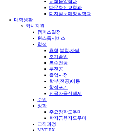
교회음악학과
다문화선교학과
디지털문예창작학과
대학생활
학사지원
캠퍼스일정
원스톱서비스
학적
휴학,복학,자퇴
조기졸업
복수전공
부전공
졸업사정
학부(전공)이동
학점포기
전공자율선택제
수업
장학
주요장학도우미
학자금융자도우미
교직과정
MYDEX