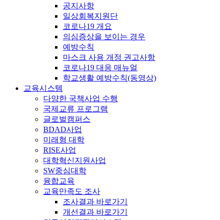
공지사항
일상회복지원단
코로나19 개요
의심증상을 보이는 경우
예방수칙
마스크 사용 개정 권고사항
코로나19 대응 매뉴얼
학교생활 예방수칙(동영상)
교육시스템
다양한 국책사업 수행
국제교류 프로그램
글로벌캠퍼스
BDAD사업
미래형 대학
RISE사업
대학혁신지원사업
SW중심대학
융합교육
교육만족도 조사
조사결과 바로가기
개선결과 바로가기