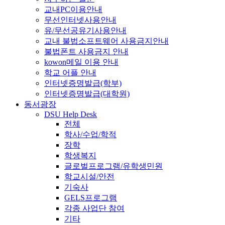
교내PC이용안내
무선인터넷사용안내
유/무선공유기사용안내
교내 불법소프트웨어 사용금지안내
불법폰트 사용금지 안내
kowon메일 이용 안내
학교 어플 안내
인터넷증명발급(학부)
인터넷증명발급(대학원)
동서광장
DSU Help Desk
전체
학사/수업/학적
장학
학생복지
글로벌프로그램/유학생민원
학교시설/안전
기숙사
GELS프로그램
각종 사업단 참여
기타