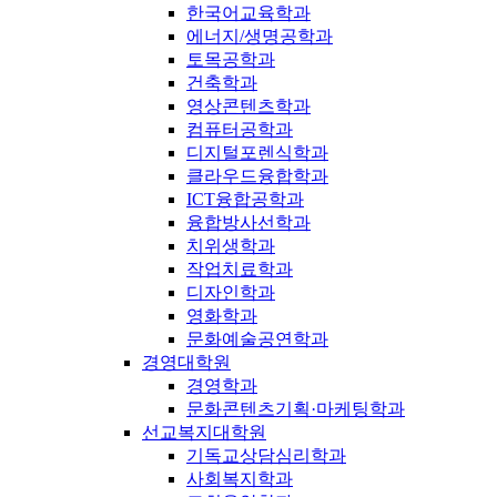
한국어교육학과
에너지/생명공학과
토목공학과
건축학과
영상콘텐츠학과
컴퓨터공학과
디지털포렌식학과
클라우드융합학과
ICT융합공학과
융합방사선학과
치위생학과
작업치료학과
디자인학과
영화학과
문화예술공연학과
경영대학원
경영학과
문화콘텐츠기획·마케팅학과
선교복지대학원
기독교상담심리학과
사회복지학과