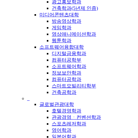
광고홍보학과
건축학과(5년제 인증)
미디어콘텐츠대학
방송영상학과
게임학과
영상애니메이션학과
웹툰학과
소프트웨어융합대학
디지털금융학과
컴퓨터공학부
소프트웨어학과
정보보안학과
컴퓨터공학과
스마트모빌리티학부
건축공학과
_
글로벌관광대학
호텔경영학과
관광경영ㆍ컨벤션학과
스포츠레저학과
영어학과
일본어학과