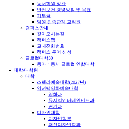
동서학원 정관
안전보건 경영방침 및 목표
기부금
임원 친족관계 교직원
캠퍼스안내
찾아오시는길
캠퍼스맵
교내전화번호
캠퍼스 투어 신청
글로컬대학30
동아ㆍ동서 글로컬 연합대학
대학/대학원
대학
스텔라예술대학(2027년)
임권택영화예술대학
영화과
뮤지컬엔터테인먼트과
연기과
디자인대학
디자인학부
패션디자인학과