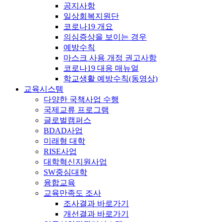
공지사항
일상회복지원단
코로나19 개요
의심증상을 보이는 경우
예방수칙
마스크 사용 개정 권고사항
코로나19 대응 매뉴얼
학교생활 예방수칙(동영상)
교육시스템
다양한 국책사업 수행
국제교류 프로그램
글로벌캠퍼스
BDAD사업
미래형 대학
RISE사업
대학혁신지원사업
SW중심대학
융합교육
교육만족도 조사
조사결과 바로가기
개선결과 바로가기