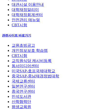
대관시설 이용안내
대학재정알리미
대학재정회계센터
안전관리 매뉴얼
CBT시험
관련사이트 바로가기
교원초빙공고
개인정보보호 학습맵
CBT시험
교직원식당 캐시비등록
동서미디어센터
미국SAP-호프국제대학교
중국SAP-중남재경정법대학
국제교류센터
일본연구센터
중국연구센터
민석도서관
산학협력단
평생교육원