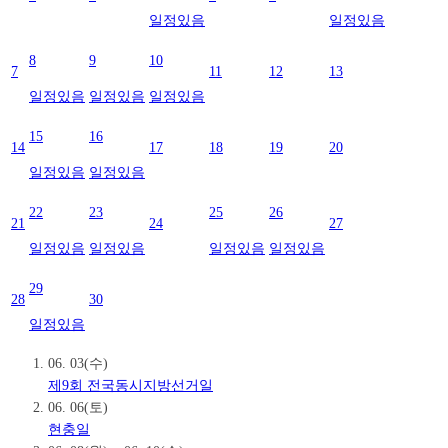
일정있음
일정있음
8
9
10
7
11
12
13
일정있음
일정있음
일정있음
15
16
14
17
18
19
20
일정있음
일정있음
22
23
25
26
21
24
27
일정있음
일정있음
일정있음
일정있음
29
28
30
일정있음
06. 03(수)
제9회 전국동시지방선거일
06. 06(토)
현충일