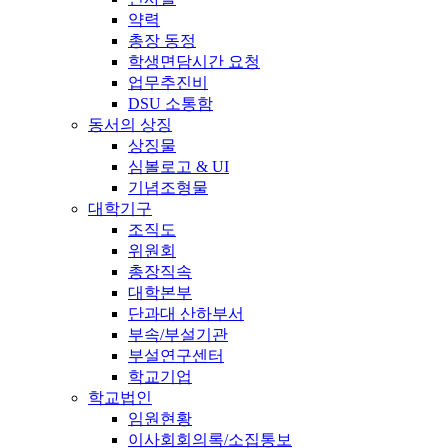
약력
총장 동정
학생면담시간 요청
업무추진비
DSU 소통함
동서의 상징
상징물
심볼로고 & UI
기념조형물
대학기구
조직도
위원회
총장직속
대학본부
단과대 산하부서
부속/부설기관
부설연구센터
학교기업
학교법인
임원현황
이사회회의록/소집통보