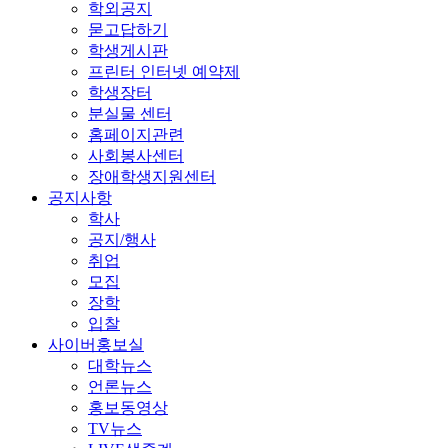
학외공지
묻고답하기
학생게시판
프린터 인터넷 예약제
학생장터
분실물 센터
홈페이지관련
사회봉사센터
장애학생지원센터
공지사항
학사
공지/행사
취업
모집
장학
입찰
사이버홍보실
대학뉴스
언론뉴스
홍보동영상
TV뉴스