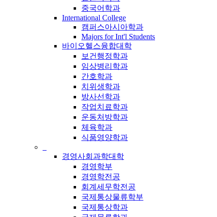
중국어학과
International College
캠퍼스아시아학과
Majors for Int'l Students
바이오헬스융합대학
보건행정학과
임상병리학과
간호학과
치위생학과
방사선학과
작업치료학과
운동처방학과
체육학과
식품영양학과
_
경영사회과학대학
경영학부
경영학전공
회계세무학전공
국제통상물류학부
국제통상학과