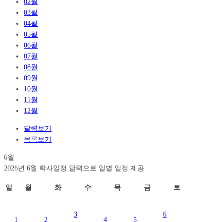
02월
03월
04월
05월
06월
07월
08월
09월
10월
11월
12월
달력보기
목록보기
6월
2026년 6월 학사일정 달력으로 일별 일정 제공
일
월
화
수
목
금
토
3
6
1
2
4
5