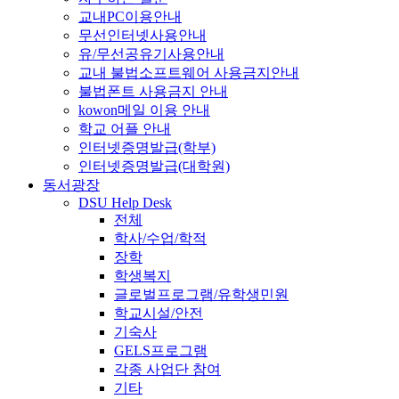
교내PC이용안내
무선인터넷사용안내
유/무선공유기사용안내
교내 불법소프트웨어 사용금지안내
불법폰트 사용금지 안내
kowon메일 이용 안내
학교 어플 안내
인터넷증명발급(학부)
인터넷증명발급(대학원)
동서광장
DSU Help Desk
전체
학사/수업/학적
장학
학생복지
글로벌프로그램/유학생민원
학교시설/안전
기숙사
GELS프로그램
각종 사업단 참여
기타