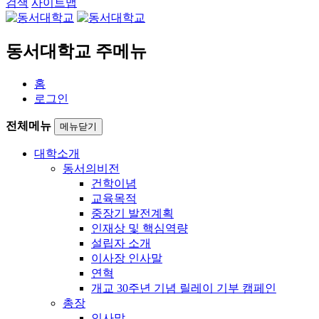
검색
사이트맵
동서대학교 주메뉴
홈
로그인
전체메뉴
메뉴닫기
대학소개
동서의비전
건학이념
교육목적
중장기 발전계획
인재상 및 핵심역량
설립자 소개
이사장 인사말
연혁
개교 30주년 기념 릴레이 기부 캠페인
총장
인사말