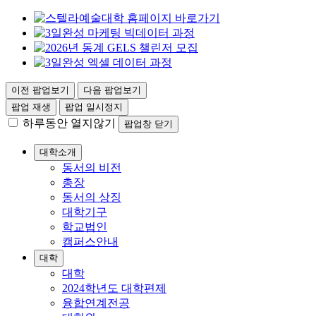
이전 팝업보기
다음 팝업보기
팝업 재생
팝업 일시정지
하루동안 열지않기
팝업창 닫기
대학소개
동서의 비전
총장
동서의 상징
대학기구
학교법인
캠퍼스안내
대학
대학
2024학년도 대학편제
융합연계전공