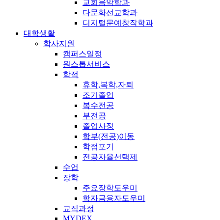
교회음악학과
다문화선교학과
디지털문예창작학과
대학생활
학사지원
캠퍼스일정
원스톱서비스
학적
휴학,복학,자퇴
조기졸업
복수전공
부전공
졸업사정
학부(전공)이동
학점포기
전공자율선택제
수업
장학
주요장학도우미
학자금융자도우미
교직과정
MYDEX