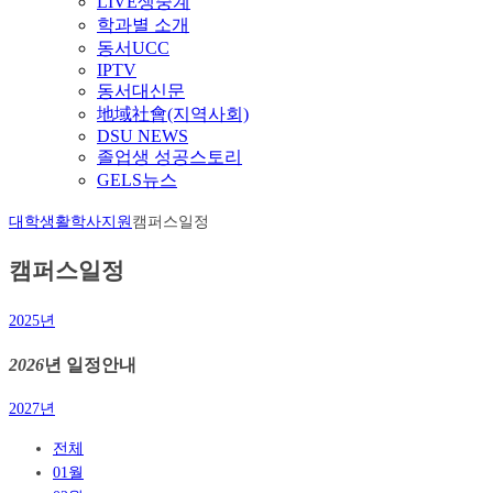
LIVE생중계
학과별 소개
동서UCC
IPTV
동서대신문
地域社會(지역사회)
DSU NEWS
졸업생 성공스토리
GELS뉴스
대학생활
학사지원
캠퍼스일정
캠퍼스일정
2025년
2026
년 일정안내
2027년
전체
01월