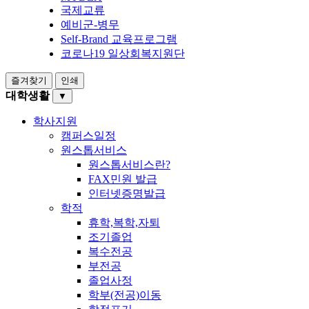
국제교류
예비군-병무
Self-Brand 교육프로그램
코로나19 일상회복지원단
즐겨찾기
인쇄
대학생활
▼
학사지원
캠퍼스일정
원스톱서비스
원스톱서비스란?
FAX민원 발급
인터넷증명발급
학적
휴학,복학,자퇴
조기졸업
복수전공
부전공
졸업사정
학부(전공)이동