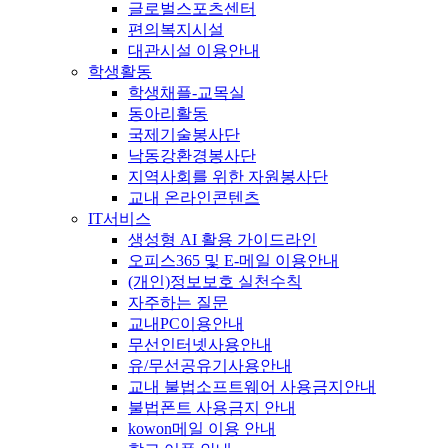
글로벌스포츠센터
편의복지시설
대관시설 이용안내
학생활동
학생채플-교목실
동아리활동
국제기술봉사단
낙동강환경봉사단
지역사회를 위한 자원봉사단
교내 온라인콘텐츠
IT서비스
생성형 AI 활용 가이드라인
오피스365 및 E-메일 이용안내
(개인)정보보호 실천수칙
자주하는 질문
교내PC이용안내
무선인터넷사용안내
유/무선공유기사용안내
교내 불법소프트웨어 사용금지안내
불법폰트 사용금지 안내
kowon메일 이용 안내