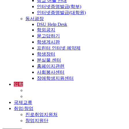
학교 어플 안내
인터넷증명발급(학부)
인터넷증명발급(대학원)
동서광장
DSU Help Desk
학외공지
묻고답하기
학생게시판
프린터 인터넷 예약제
학생장터
분실물 센터
홈페이지관련
사회봉사센터
장애학생지원센터
입학
입학정보
외국인입학-International Admissions
국제교류
취업/창업
진로취업지원처
창업지원단