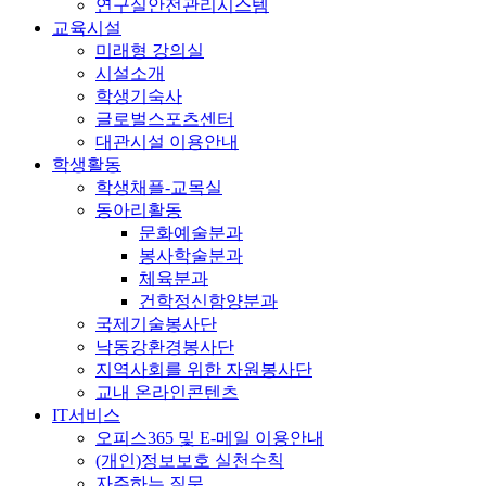
연구실안전관리시스템
교육시설
미래형 강의실
시설소개
학생기숙사
글로벌스포츠센터
대관시설 이용안내
학생활동
학생채플-교목실
동아리활동
문화예술분과
봉사학술분과
체육분과
건학정신함양분과
국제기술봉사단
낙동강환경봉사단
지역사회를 위한 자원봉사단
교내 온라인콘텐츠
IT서비스
오피스365 및 E-메일 이용안내
(개인)정보보호 실천수칙
자주하는 질문