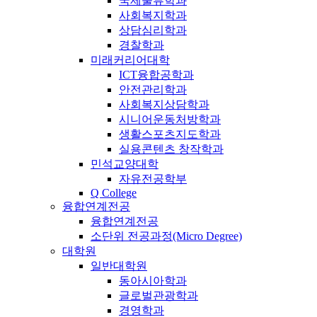
국제물류학과
사회복지학과
상담심리학과
경찰학과
미래커리어대학
ICT융합공학과
안전관리학과
사회복지상담학과
시니어운동처방학과
생활스포츠지도학과
실용콘텐츠 창작학과
민석교양대학
자유전공학부
Q College
융합연계전공
융합연계전공
소단위 전공과정(Micro Degree)
대학원
일반대학원
동아시아학과
글로벌관광학과
경영학과