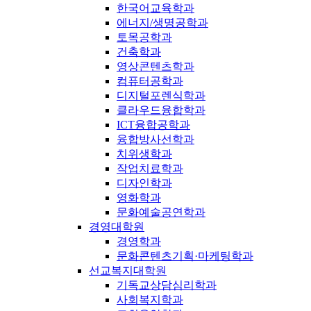
한국어교육학과
에너지/생명공학과
토목공학과
건축학과
영상콘텐츠학과
컴퓨터공학과
디지털포렌식학과
클라우드융합학과
ICT융합공학과
융합방사선학과
치위생학과
작업치료학과
디자인학과
영화학과
문화예술공연학과
경영대학원
경영학과
문화콘텐츠기획·마케팅학과
선교복지대학원
기독교상담심리학과
사회복지학과