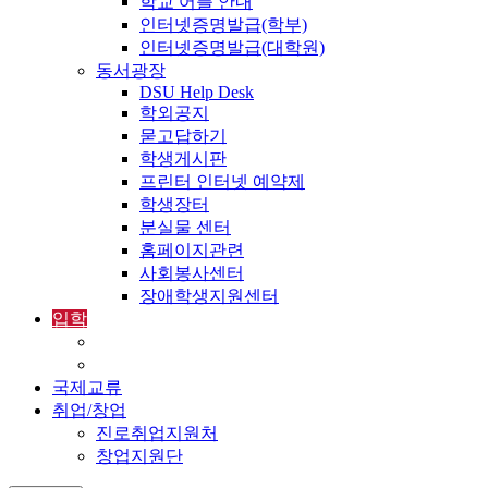
학교 어플 안내
인터넷증명발급(학부)
인터넷증명발급(대학원)
동서광장
DSU Help Desk
학외공지
묻고답하기
학생게시판
프린터 인터넷 예약제
학생장터
분실물 센터
홈페이지관련
사회봉사센터
장애학생지원센터
입학
입학정보
외국인입학-International Admissions
국제교류
취업/창업
진로취업지원처
창업지원단