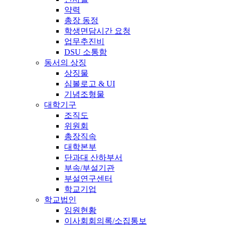
약력
총장 동정
학생면담시간 요청
업무추진비
DSU 소통함
동서의 상징
상징물
심볼로고 & UI
기념조형물
대학기구
조직도
위원회
총장직속
대학본부
단과대 산하부서
부속/부설기관
부설연구센터
학교기업
학교법인
임원현황
이사회회의록/소집통보