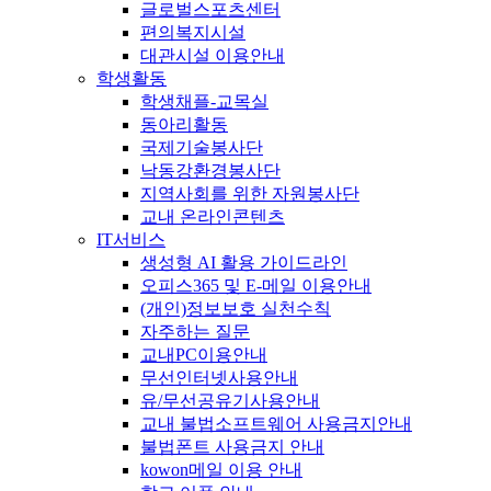
글로벌스포츠센터
편의복지시설
대관시설 이용안내
학생활동
학생채플-교목실
동아리활동
국제기술봉사단
낙동강환경봉사단
지역사회를 위한 자원봉사단
교내 온라인콘텐츠
IT서비스
생성형 AI 활용 가이드라인
오피스365 및 E-메일 이용안내
(개인)정보보호 실천수칙
자주하는 질문
교내PC이용안내
무선인터넷사용안내
유/무선공유기사용안내
교내 불법소프트웨어 사용금지안내
불법폰트 사용금지 안내
kowon메일 이용 안내