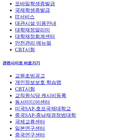
모바일학생증발급
국제학생증발급
IT서비스
대관시설 이용안내
대학재정알리미
대학재정회계센터
안전관리 매뉴얼
CBT시험
관련사이트 바로가기
교원초빙공고
개인정보보호 학습맵
CBT시험
교직원식당 캐시비등록
동서미디어센터
미국SAP-호프국제대학교
중국SAP-중남재경정법대학
국제교류센터
일본연구센터
중국연구센터