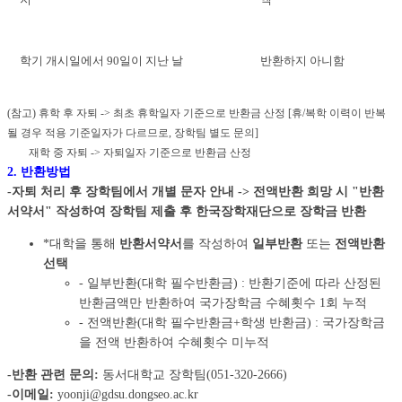
학기 개시일에서 90일이 지난 날
반환하지 아니함
(참고) 휴학 후 자퇴 -> 최초 휴학일자 기준으로 반환금 산정 [휴/복학 이력이 반복
될 경우 적용 기준일자가 다르므로, 장학팀 별도 문의]
재학 중 자퇴 -> 자퇴일자 기준으로 반환금 산정
2. 반환방법
-자퇴 처리 후 장학팀에서 개별 문자 안내 -> 전액반환 희망 시 "반환
서약서" 작성하여 장학팀 제출 후 한국장학재단으로 장학금 반환
*대학을 통해
반환서약서
를 작성하여
일부반환
또는
전액반환
선택
- 일부반환(대학 필수반환금) : 반환기준에 따라 산정된
반환금액만 반환하여 국가장학금 수혜횟수 1회 누적
- 전액반환(대학 필수반환금+학생 반환금) : 국가장학금
을 전액 반환하여 수혜횟수 미누적
-반환 관련 문의:
동서대학교 장학팀(051-320-2666)
-이메일:
yoonji@gdsu.dongseo.ac.kr