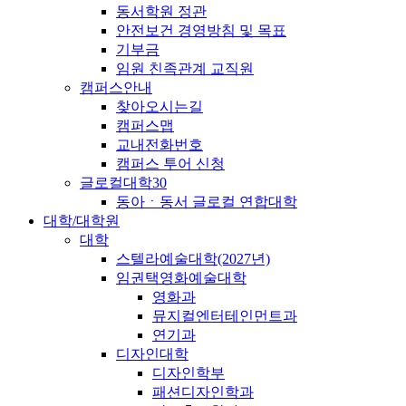
동서학원 정관
안전보건 경영방침 및 목표
기부금
임원 친족관계 교직원
캠퍼스안내
찾아오시는길
캠퍼스맵
교내전화번호
캠퍼스 투어 신청
글로컬대학30
동아ㆍ동서 글로컬 연합대학
대학/대학원
대학
스텔라예술대학(2027년)
임권택영화예술대학
영화과
뮤지컬엔터테인먼트과
연기과
디자인대학
디자인학부
패션디자인학과