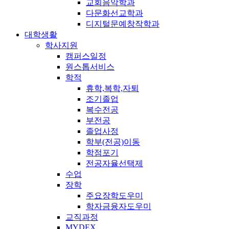
교회음악학과
다문화선교학과
디지털문예창작학과
대학생활
학사지원
캠퍼스일정
원스톱서비스
학적
휴학,복학,자퇴
조기졸업
복수전공
부전공
졸업사정
학부(전공)이동
학점포기
전공자율선택제
수업
장학
주요장학도우미
학자금융자도우미
교직과정
MYDEX