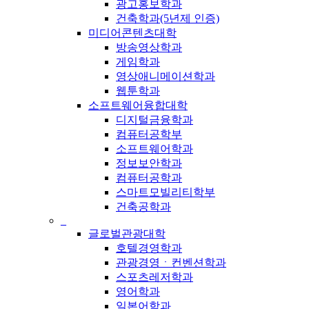
광고홍보학과
건축학과(5년제 인증)
미디어콘텐츠대학
방송영상학과
게임학과
영상애니메이션학과
웹툰학과
소프트웨어융합대학
디지털금융학과
컴퓨터공학부
소프트웨어학과
정보보안학과
컴퓨터공학과
스마트모빌리티학부
건축공학과
_
글로벌관광대학
호텔경영학과
관광경영ㆍ컨벤션학과
스포츠레저학과
영어학과
일본어학과