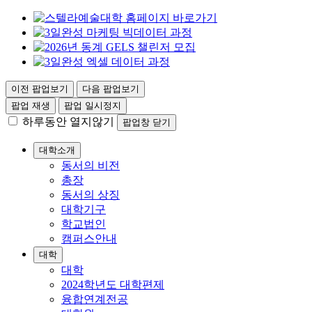
이전 팝업보기
다음 팝업보기
팝업 재생
팝업 일시정지
하루동안 열지않기
팝업창 닫기
대학소개
동서의 비전
총장
동서의 상징
대학기구
학교법인
캠퍼스안내
대학
대학
2024학년도 대학편제
융합연계전공