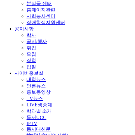
분실물 센터
홈페이지관련
사회봉사센터
장애학생지원센터
공지사항
학사
공지/행사
취업
모집
장학
입찰
사이버홍보실
대학뉴스
언론뉴스
홍보동영상
TV뉴스
LIVE생중계
학과별 소개
동서UCC
IPTV
동서대신문