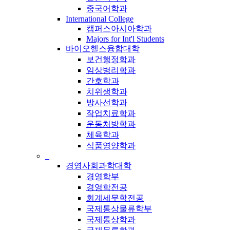
중국어학과
International College
캠퍼스아시아학과
Majors for Int'l Students
바이오헬스융합대학
보건행정학과
임상병리학과
간호학과
치위생학과
방사선학과
작업치료학과
운동처방학과
체육학과
식품영양학과
_
경영사회과학대학
경영학부
경영학전공
회계세무학전공
국제통상물류학부
국제통상학과