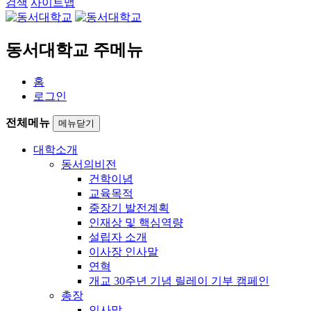
검색
사이트맵
동서대학교 주메뉴
홈
로그인
전체메뉴
메뉴닫기
대학소개
동서의비전
건학이념
교육목적
중장기 발전계획
인재상 및 핵심역량
설립자 소개
이사장 인사말
연혁
개교 30주년 기념 릴레이 기부 캠페인
총장
인사말