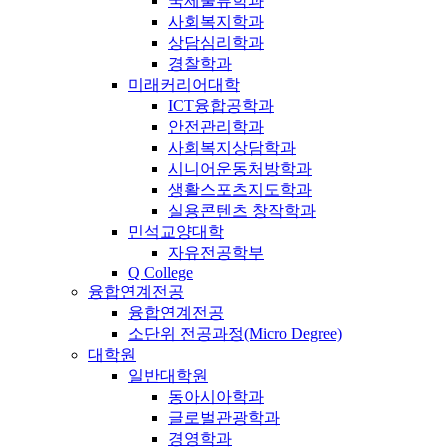
국제물류학과
사회복지학과
상담심리학과
경찰학과
미래커리어대학
ICT융합공학과
안전관리학과
사회복지상담학과
시니어운동처방학과
생활스포츠지도학과
실용콘텐츠 창작학과
민석교양대학
자유전공학부
Q College
융합연계전공
융합연계전공
소단위 전공과정(Micro Degree)
대학원
일반대학원
동아시아학과
글로벌관광학과
경영학과