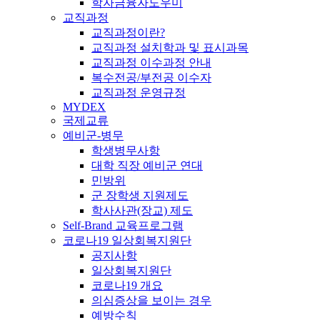
학자금융자도우미
교직과정
교직과정이란?
교직과정 설치학과 및 표시과목
교직과정 이수과정 안내
복수전공/부전공 이수자
교직과정 운영규정
MYDEX
국제교류
예비군-병무
학생병무사항
대학 직장 예비군 연대
민방위
군 장학생 지원제도
학사사관(장교) 제도
Self-Brand 교육프로그램
코로나19 일상회복지원단
공지사항
일상회복지원단
코로나19 개요
의심증상을 보이는 경우
예방수칙