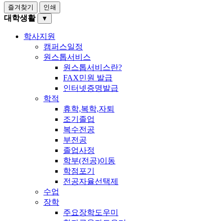
즐겨찾기
인쇄
대학생활
▼
학사지원
캠퍼스일정
원스톱서비스
원스톱서비스란?
FAX민원 발급
인터넷증명발급
학적
휴학,복학,자퇴
조기졸업
복수전공
부전공
졸업사정
학부(전공)이동
학점포기
전공자율선택제
수업
장학
주요장학도우미