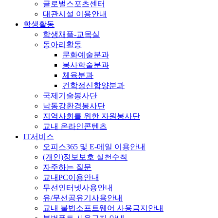
글로벌스포츠센터
대관시설 이용안내
학생활동
학생채플-교목실
동아리활동
문화예술분과
봉사학술분과
체육분과
건학정신함양분과
국제기술봉사단
낙동강환경봉사단
지역사회를 위한 자원봉사단
교내 온라인콘텐츠
IT서비스
오피스365 및 E-메일 이용안내
(개인)정보보호 실천수칙
자주하는 질문
교내PC이용안내
무선인터넷사용안내
유/무선공유기사용안내
교내 불법소프트웨어 사용금지안내