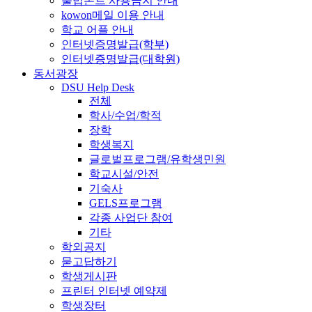
불법폰트 사용금지 안내
kowon메일 이용 안내
학교 어플 안내
인터넷증명발급(학부)
인터넷증명발급(대학원)
동서광장
DSU Help Desk
전체
학사/수업/학적
장학
학생복지
글로벌프로그램/유학생민원
학교시설/안전
기숙사
GELS프로그램
각종 사업단 참여
기타
학외공지
묻고답하기
학생게시판
프린터 인터넷 예약제
학생장터