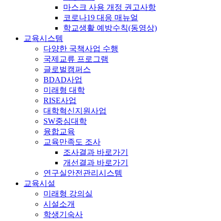
마스크 사용 개정 권고사항
코로나19 대응 매뉴얼
학교생활 예방수칙(동영상)
교육시스템
다양한 국책사업 수행
국제교류 프로그램
글로벌캠퍼스
BDAD사업
미래형 대학
RISE사업
대학혁신지원사업
SW중심대학
융합교육
교육만족도 조사
조사결과 바로가기
개선결과 바로가기
연구실안전관리시스템
교육시설
미래형 강의실
시설소개
학생기숙사