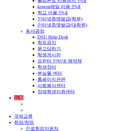
불법폰트 사용금지 안내
kowon메일 이용 안내
학교 어플 안내
인터넷증명발급(학부)
인터넷증명발급(대학원)
동서광장
DSU Help Desk
학외공지
묻고답하기
학생게시판
프린터 인터넷 예약제
학생장터
분실물 센터
홈페이지관련
사회봉사센터
장애학생지원센터
입학
입학정보
외국인입학-International Admissions
국제교류
취업/창업
진로취업지원처