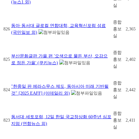
(뉴스1 외)
실
종합
동아·동서대 글로컬 연합대학, 교육혁신포럼 성료
826
홍보
2,365
(국민일보 외)
실
종합
부산문화글판 가을 편 '오색으로 물든 부산, 오감으
825
홍보
2,402
로 정든 가을' (쿠키뉴스)
실
종합
"한중일 판 에라스무스 제도, 동아시아 미래 기반될
824
홍보
2,442
것" [2025 EAFF] (이데일리 외)
실
종합
동서대·세토포럼, 12일 한일 국교정상화 60주년 심포
823
홍보
2,411
지엄 (연합뉴스 외)
실