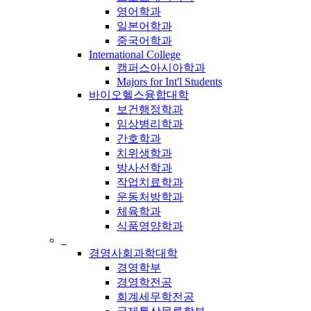
영어학과
일본어학과
중국어학과
International College
캠퍼스아시아학과
Majors for Int'l Students
바이오헬스융합대학
보건행정학과
임상병리학과
간호학과
치위생학과
방사선학과
작업치료학과
운동처방학과
체육학과
식품영양학과
_
경영사회과학대학
경영학부
경영학전공
회계세무학전공