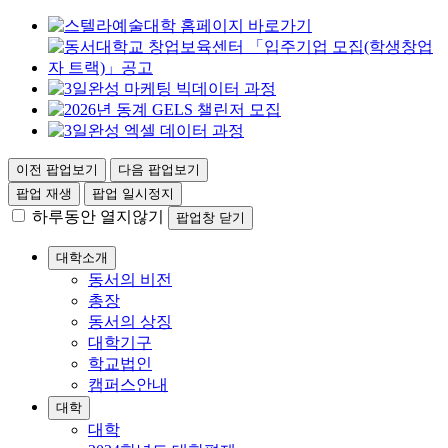
이전 팝업보기
다음 팝업보기
팝업 재생
팝업 일시정지
하루동안 열지않기
팝업창 닫기
대학소개
동서의 비전
총장
동서의 상징
대학기구
학교법인
캠퍼스안내
대학
대학