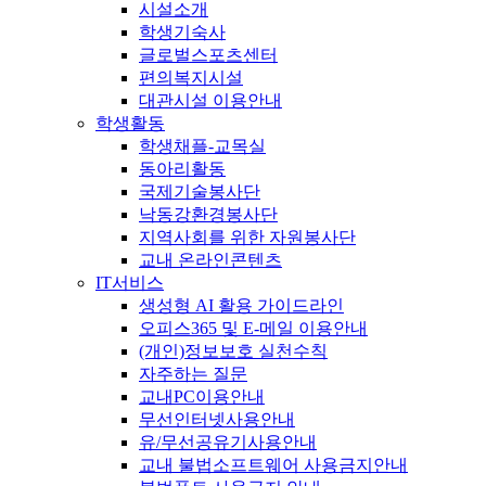
시설소개
학생기숙사
글로벌스포츠센터
편의복지시설
대관시설 이용안내
학생활동
학생채플-교목실
동아리활동
국제기술봉사단
낙동강환경봉사단
지역사회를 위한 자원봉사단
교내 온라인콘텐츠
IT서비스
생성형 AI 활용 가이드라인
오피스365 및 E-메일 이용안내
(개인)정보보호 실천수칙
자주하는 질문
교내PC이용안내
무선인터넷사용안내
유/무선공유기사용안내
교내 불법소프트웨어 사용금지안내