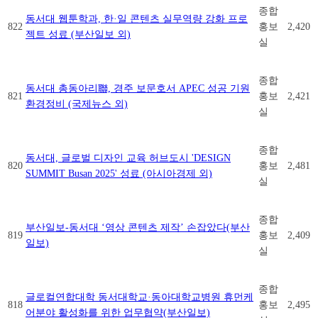
종합
동서대 웹툰학과, 한·일 콘텐츠 실무역량 강화 프로
822
홍보
2,420
젝트 성료 (부산일보 외)
실
종합
동서대 총동아리聯, 경주 보문호서 APEC 성공 기원
821
홍보
2,421
환경정비 (국제뉴스 외)
실
종합
동서대, 글로벌 디자인 교육 허브도시 'DESIGN
820
홍보
2,481
SUMMIT Busan 2025' 성료 (아시아경제 외)
실
종합
부산일보-동서대 ‘영상 콘텐츠 제작’ 손잡았다(부산
819
홍보
2,409
일보)
실
종합
글로컬연합대학 동서대학교·동아대학교병원 휴먼케
818
홍보
2,495
어분야 활성화를 위한 업무협약(부산일보)