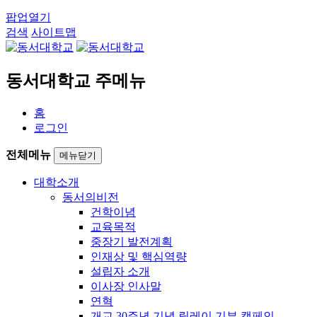
팝업열기
검색
사이트맵
동서대학교 주메뉴
홈
로그인
전체메뉴
메뉴닫기
대학소개
동서의비전
건학이념
교육목적
중장기 발전계획
인재상 및 핵심역량
설립자 소개
이사장 인사말
연혁
개교 30주년 기념 릴레이 기부 캠페인