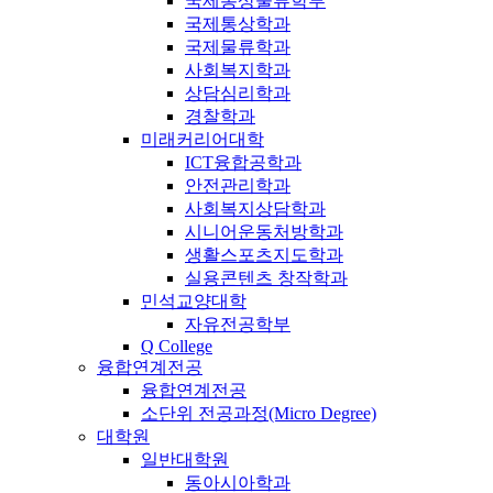
국제통상물류학부
국제통상학과
국제물류학과
사회복지학과
상담심리학과
경찰학과
미래커리어대학
ICT융합공학과
안전관리학과
사회복지상담학과
시니어운동처방학과
생활스포츠지도학과
실용콘텐츠 창작학과
민석교양대학
자유전공학부
Q College
융합연계전공
융합연계전공
소단위 전공과정(Micro Degree)
대학원
일반대학원
동아시아학과