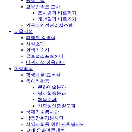
융합교육
교육만족도 조사
조사결과 바로가기
개선결과 바로가기
연구실안전관리시스템
교육시설
미래형 강의실
시설소개
학생기숙사
글로벌스포츠센터
대관시설 이용안내
학생활동
학생채플-교목실
동아리활동
문화예술분과
봉사학술분과
체육분과
건학정신함양분과
국제기술봉사단
낙동강환경봉사단
지역사회를 위한 자원봉사단
교내 온라인콘텐츠