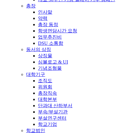
총장
인사말
약력
총장 동정
학생면담시간 요청
업무추진비
DSU 소통함
동서의 상징
상징물
심볼로고 & UI
기념조형물
대학기구
조직도
위원회
총장직속
대학본부
단과대 산하부서
부속/부설기관
부설연구센터
학교기업
학교법인