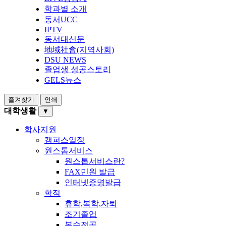
학과별 소개
동서UCC
IPTV
동서대신문
地域社會(지역사회)
DSU NEWS
졸업생 성공스토리
GELS뉴스
즐겨찾기
인쇄
대학생활
▼
학사지원
캠퍼스일정
원스톱서비스
원스톱서비스란?
FAX민원 발급
인터넷증명발급
학적
휴학,복학,자퇴
조기졸업
복수전공