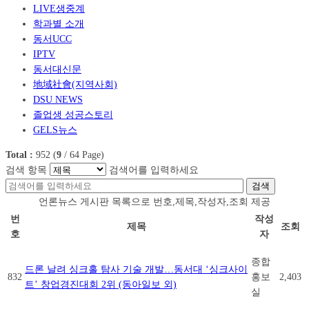
LIVE생중계
학과별 소개
동서UCC
IPTV
동서대신문
地域社會(지역사회)
DSU NEWS
졸업생 성공스토리
GELS뉴스
Total :
952
(
9
/
64
Page)
검색 항목
검색어를 입력하세요
검색
언론뉴스 게시판 목록으로 번호,제목,작성자,조회 제공
번
작성
제목
조회
호
자
종합
드론 날려 싱크홀 탐사 기술 개발…동서대 ‘싱크사이
832
홍보
2,403
트’ 창업경진대회 2위 (동아일보 외)
실