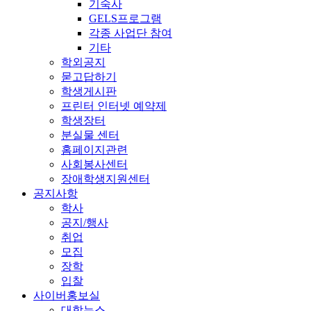
기숙사
GELS프로그램
각종 사업단 참여
기타
학외공지
묻고답하기
학생게시판
프린터 인터넷 예약제
학생장터
분실물 센터
홈페이지관련
사회봉사센터
장애학생지원센터
공지사항
학사
공지/행사
취업
모집
장학
입찰
사이버홍보실
대학뉴스