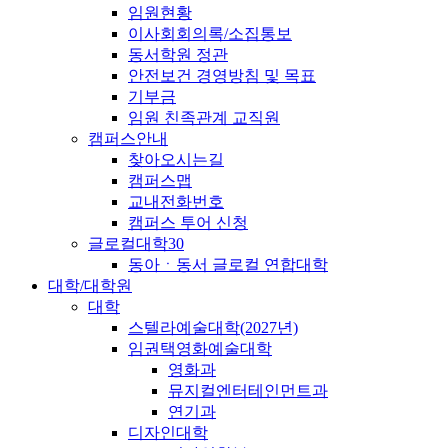
임원현황
이사회회의록/소집통보
동서학원 정관
안전보건 경영방침 및 목표
기부금
임원 친족관계 교직원
캠퍼스안내
찾아오시는길
캠퍼스맵
교내전화번호
캠퍼스 투어 신청
글로컬대학30
동아ㆍ동서 글로컬 연합대학
대학/대학원
대학
스텔라예술대학(2027년)
임권택영화예술대학
영화과
뮤지컬엔터테인먼트과
연기과
디자인대학