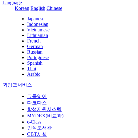
Language
Korean
English
Chinese
Japanese
Indonesian
Vietnamese
Lithuanian
French
German
Russian
Portuguese
Spanish
Thai
Arabic
퀵링크서비스
그룹웨어
다코다스
학생지원시스템
MYDEX(비교과)
e-Class
민석도서관
CBT시험