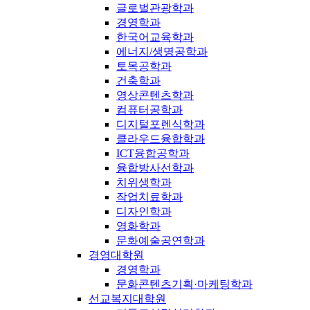
글로벌관광학과
경영학과
한국어교육학과
에너지/생명공학과
토목공학과
건축학과
영상콘텐츠학과
컴퓨터공학과
디지털포렌식학과
클라우드융합학과
ICT융합공학과
융합방사선학과
치위생학과
작업치료학과
디자인학과
영화학과
문화예술공연학과
경영대학원
경영학과
문화콘텐츠기획·마케팅학과
선교복지대학원