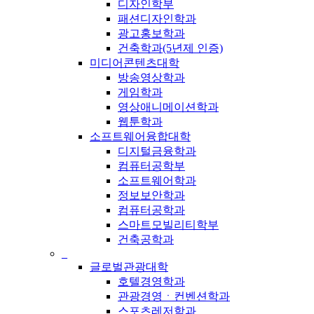
디자인학부
패션디자인학과
광고홍보학과
건축학과(5년제 인증)
미디어콘텐츠대학
방송영상학과
게임학과
영상애니메이션학과
웹툰학과
소프트웨어융합대학
디지털금융학과
컴퓨터공학부
소프트웨어학과
정보보안학과
컴퓨터공학과
스마트모빌리티학부
건축공학과
_
글로벌관광대학
호텔경영학과
관광경영ㆍ컨벤션학과
스포츠레저학과