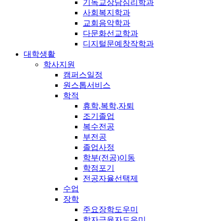
기독교상담심리학과
사회복지학과
교회음악학과
다문화선교학과
디지털문예창작학과
대학생활
학사지원
캠퍼스일정
원스톱서비스
학적
휴학,복학,자퇴
조기졸업
복수전공
부전공
졸업사정
학부(전공)이동
학점포기
전공자율선택제
수업
장학
주요장학도우미
학자금융자도우미