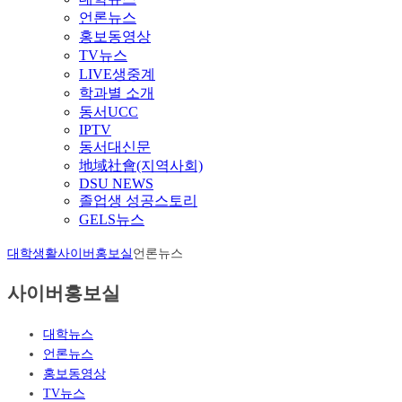
언론뉴스
홍보동영상
TV뉴스
LIVE생중계
학과별 소개
동서UCC
IPTV
동서대신문
地域社會(지역사회)
DSU NEWS
졸업생 성공스토리
GELS뉴스
대학생활
사이버홍보실
언론뉴스
사이버홍보실
대학뉴스
언론뉴스
홍보동영상
TV뉴스