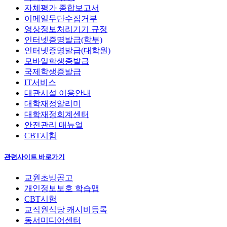
자체평가 종합보고서
이메일무단수집거부
영상정보처리기기 규정
인터넷증명발급(학부)
인터넷증명발급(대학원)
모바일학생증발급
국제학생증발급
IT서비스
대관시설 이용안내
대학재정알리미
대학재정회계센터
안전관리 매뉴얼
CBT시험
관련사이트 바로가기
교원초빙공고
개인정보보호 학습맵
CBT시험
교직원식당 캐시비등록
동서미디어센터