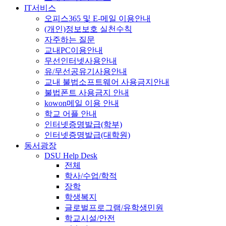
IT서비스
오피스365 및 E-메일 이용안내
(개인)정보보호 실천수칙
자주하는 질문
교내PC이용안내
무선인터넷사용안내
유/무선공유기사용안내
교내 불법소프트웨어 사용금지안내
불법폰트 사용금지 안내
kowon메일 이용 안내
학교 어플 안내
인터넷증명발급(학부)
인터넷증명발급(대학원)
동서광장
DSU Help Desk
전체
학사/수업/학적
장학
학생복지
글로벌프로그램/유학생민원
학교시설/안전