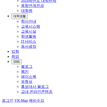
2024학년도 대학편제
융합연계전공
대학원
대학생활
학사안내
교육시스템
교육시설
학생활동
IT서비스
동서광장
입학
취업
SNS
블로그
웹진
페이스북
유튜브
홍보대사 블로그
교내 온라인콘텐츠
로그인
VR-Map
예비수강