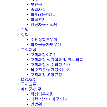
부전공
졸업사정
학부(전공)이동
학점포기
전공자율선택제
수업
장학
주요장학도우미
학자금융자도우미
교직과정
교직과정이란?
교직과정 설치학과 및 표시과목
교직과정 이수과정 안내
복수전공/부전공 이수자
교직과정 운영규정
MYDEX
국제교류
예비군-병무
학생병무사항
대학 직장 예비군 연대
민방위