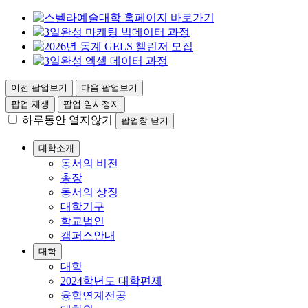
이전 팝업보기
다음 팝업보기
팝업 재생
팝업 일시정지
하루동안 열지않기
팝업창 닫기
대학소개
동서의 비전
총장
동서의 상징
대학기구
학교법인
캠퍼스안내
대학
대학
2024학년도 대학편제
융합연계전공