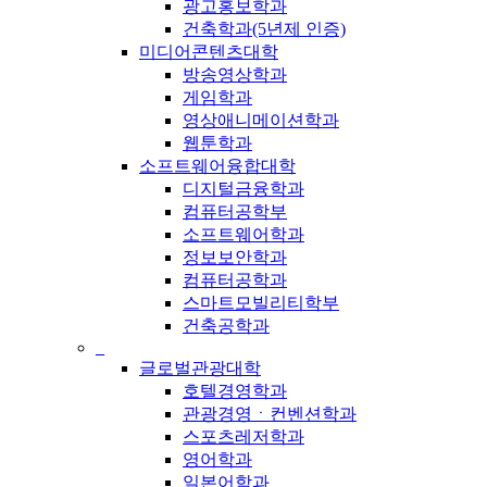
광고홍보학과
건축학과(5년제 인증)
미디어콘텐츠대학
방송영상학과
게임학과
영상애니메이션학과
웹툰학과
소프트웨어융합대학
디지털금융학과
컴퓨터공학부
소프트웨어학과
정보보안학과
컴퓨터공학과
스마트모빌리티학부
건축공학과
_
글로벌관광대학
호텔경영학과
관광경영ㆍ컨벤션학과
스포츠레저학과
영어학과
일본어학과