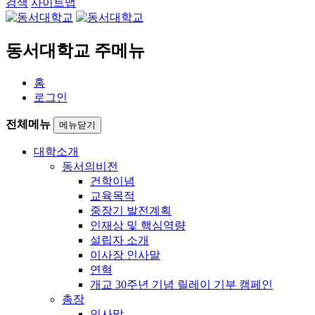
검색
사이트맵
동서대학교 주메뉴
홈
로그인
전체메뉴
메뉴닫기
대학소개
동서의비전
건학이념
교육목적
중장기 발전계획
인재상 및 핵심역량
설립자 소개
이사장 인사말
연혁
개교 30주년 기념 릴레이 기부 캠페인
총장
인사말