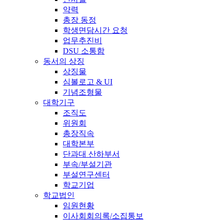
약력
총장 동정
학생면담시간 요청
업무추진비
DSU 소통함
동서의 상징
상징물
심볼로고 & UI
기념조형물
대학기구
조직도
위원회
총장직속
대학본부
단과대 산하부서
부속/부설기관
부설연구센터
학교기업
학교법인
임원현황
이사회회의록/소집통보