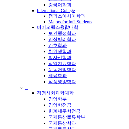
중국어학과
International College
캠퍼스아시아학과
Majors for Int'l Students
바이오헬스융합대학
보건행정학과
임상병리학과
간호학과
치위생학과
방사선학과
작업치료학과
운동처방학과
체육학과
식품영양학과
_
경영사회과학대학
경영학부
경영학전공
회계세무학전공
국제통상물류학부
국제통상학과