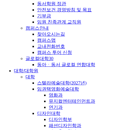
동서학원 정관
안전보건 경영방침 및 목표
기부금
임원 친족관계 교직원
캠퍼스안내
찾아오시는길
캠퍼스맵
교내전화번호
캠퍼스 투어 신청
글로컬대학30
동아ㆍ동서 글로컬 연합대학
대학/대학원
대학
스텔라예술대학(2027년)
임권택영화예술대학
영화과
뮤지컬엔터테인먼트과
연기과
디자인대학
디자인학부
패션디자인학과