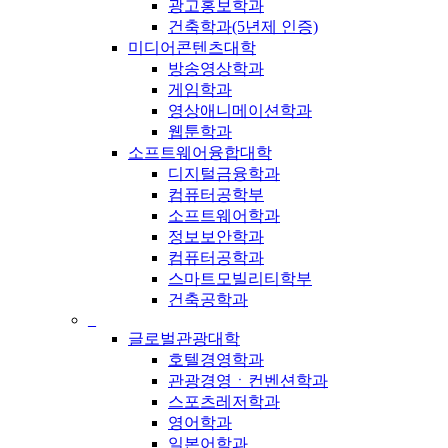
광고홍보학과
건축학과(5년제 인증)
미디어콘텐츠대학
방송영상학과
게임학과
영상애니메이션학과
웹툰학과
소프트웨어융합대학
디지털금융학과
컴퓨터공학부
소프트웨어학과
정보보안학과
컴퓨터공학과
스마트모빌리티학부
건축공학과
_
글로벌관광대학
호텔경영학과
관광경영ㆍ컨벤션학과
스포츠레저학과
영어학과
일본어학과