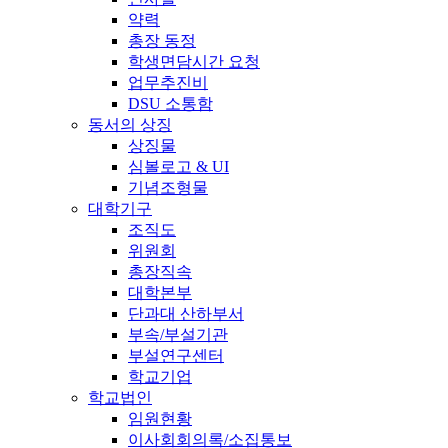
약력
총장 동정
학생면담시간 요청
업무추진비
DSU 소통함
동서의 상징
상징물
심볼로고 & UI
기념조형물
대학기구
조직도
위원회
총장직속
대학본부
단과대 산하부서
부속/부설기관
부설연구센터
학교기업
학교법인
임원현황
이사회회의록/소집통보