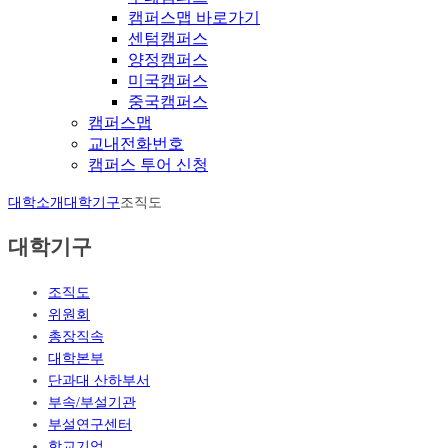
캠퍼스맵 바로가기
센텀캠퍼스
양정캠퍼스
미국캠퍼스
중국캠퍼스
캠퍼스맵
교내전화번호
캠퍼스 투어 신청
대학소개
대학기구
조직도
대학기구
조직도
위원회
총장직속
대학본부
단과대 산하부서
부속/부설기관
부설연구센터
학교기업