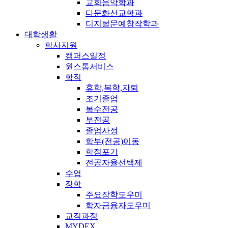
교회음악학과
다문화선교학과
디지털문예창작학과
대학생활
학사지원
캠퍼스일정
원스톱서비스
학적
휴학,복학,자퇴
조기졸업
복수전공
부전공
졸업사정
학부(전공)이동
학점포기
전공자율선택제
수업
장학
주요장학도우미
학자금융자도우미
교직과정
MYDEX