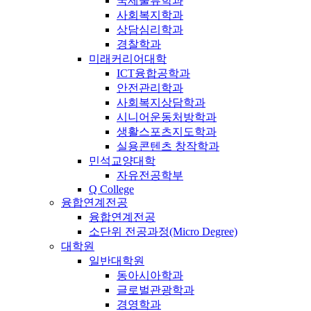
국제물류학과
사회복지학과
상담심리학과
경찰학과
미래커리어대학
ICT융합공학과
안전관리학과
사회복지상담학과
시니어운동처방학과
생활스포츠지도학과
실용콘텐츠 창작학과
민석교양대학
자유전공학부
Q College
융합연계전공
융합연계전공
소단위 전공과정(Micro Degree)
대학원
일반대학원
동아시아학과
글로벌관광학과
경영학과