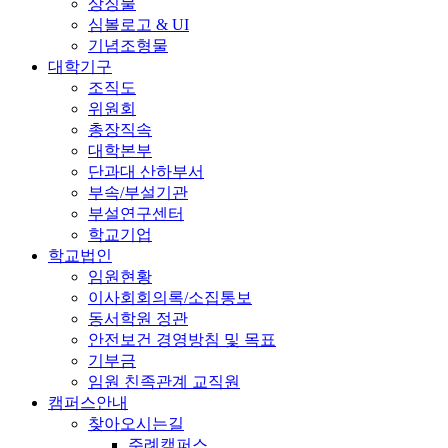
상징물
심볼로고 & UI
기념조형물
대학기구
조직도
위원회
총장직속
대학본부
단과대 산하부서
부속/부설기관
부설연구센터
학교기업
학교법인
임원현황
이사회회의록/소집통보
동서학원 정관
안전보건 경영방침 및 목표
기부금
임원 친족관계 교직원
캠퍼스안내
찾아오시는길
주례캠퍼스