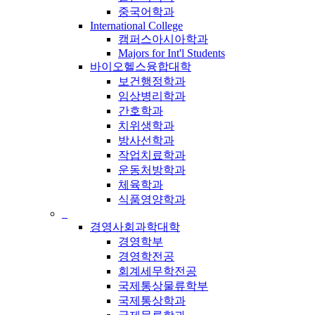
중국어학과
International College
캠퍼스아시아학과
Majors for Int'l Students
바이오헬스융합대학
보건행정학과
임상병리학과
간호학과
치위생학과
방사선학과
작업치료학과
운동처방학과
체육학과
식품영양학과
_
경영사회과학대학
경영학부
경영학전공
회계세무학전공
국제통상물류학부
국제통상학과