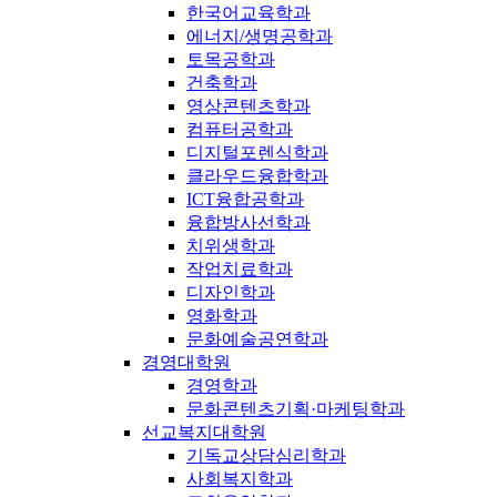
한국어교육학과
에너지/생명공학과
토목공학과
건축학과
영상콘텐츠학과
컴퓨터공학과
디지털포렌식학과
클라우드융합학과
ICT융합공학과
융합방사선학과
치위생학과
작업치료학과
디자인학과
영화학과
문화예술공연학과
경영대학원
경영학과
문화콘텐츠기획·마케팅학과
선교복지대학원
기독교상담심리학과
사회복지학과