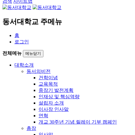
검색
사이트맵
동서대학교 주메뉴
홈
로그인
전체메뉴
메뉴닫기
대학소개
동서의비전
건학이념
교육목적
중장기 발전계획
인재상 및 핵심역량
설립자 소개
이사장 인사말
연혁
개교 30주년 기념 릴레이 기부 캠페인
총장
인사말