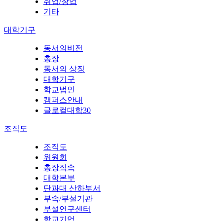
취업/창업
기타
대학기구
동서의비전
총장
동서의 상징
대학기구
학교법인
캠퍼스안내
글로컬대학30
조직도
조직도
위원회
총장직속
대학본부
단과대 산하부서
부속/부설기관
부설연구센터
학교기업