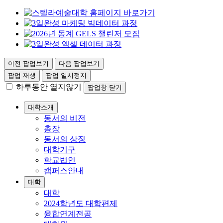
이전 팝업보기
다음 팝업보기
팝업 재생
팝업 일시정지
하루동안 열지않기
팝업창 닫기
대학소개
동서의 비전
총장
동서의 상징
대학기구
학교법인
캠퍼스안내
대학
대학
2024학년도 대학편제
융합연계전공