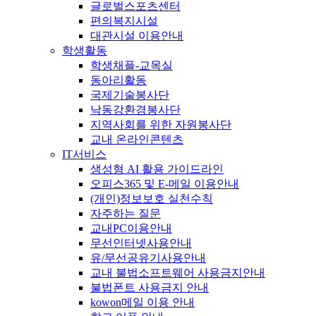
글로벌스포츠센터
편의복지시설
대관시설 이용안내
학생활동
학생채플-교목실
동아리활동
국제기술봉사단
낙동강환경봉사단
지역사회를 위한 자원봉사단
교내 온라인콘텐츠
IT서비스
생성형 AI 활용 가이드라인
오피스365 및 E-메일 이용안내
(개인)정보보호 실천수칙
자주하는 질문
교내PC이용안내
무선인터넷사용안내
유/무선공유기사용안내
교내 불법소프트웨어 사용금지안내
불법폰트 사용금지 안내
kowon메일 이용 안내