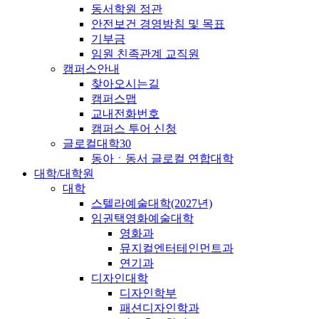
동서학원 정관
안전보건 경영방침 및 목표
기부금
임원 친족관계 교직원
캠퍼스안내
찾아오시는길
캠퍼스맵
교내전화번호
캠퍼스 투어 신청
글로컬대학30
동아ㆍ동서 글로컬 연합대학
대학/대학원
대학
스텔라예술대학(2027년)
임권택영화예술대학
영화과
뮤지컬엔터테인먼트과
연기과
디자인대학
디자인학부
패션디자인학과