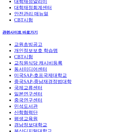
대학재정알리미
대학재정회계센터
안전관리 매뉴얼
CBT시험
관련사이트 바로가기
교원초빙공고
개인정보보호 학습맵
CBT시험
교직원식당 캐시비등록
동서미디어센터
미국SAP-호프국제대학교
중국SAP-중남재경정법대학
국제교류센터
일본연구센터
중국연구센터
민석도서관
산학협력단
평생교육원
경남정보대학교
부산디지털대학교