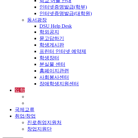
학교 어플 안내
인터넷증명발급(학부)
인터넷증명발급(대학원)
동서광장
DSU Help Desk
학외공지
묻고답하기
학생게시판
프린터 인터넷 예약제
학생장터
분실물 센터
홈페이지관련
사회봉사센터
장애학생지원센터
입학
입학정보
외국인입학-International Admissions
국제교류
취업/창업
진로취업지원처
창업지원단