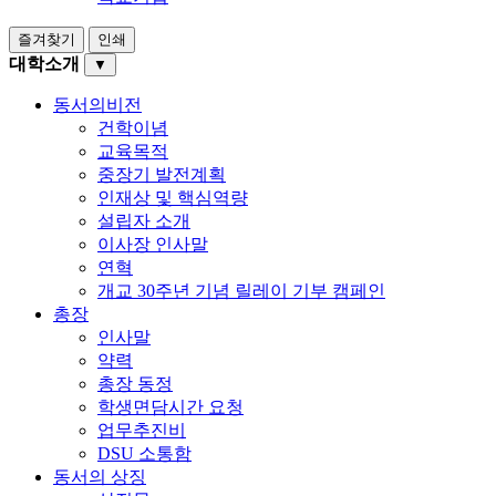
즐겨찾기
인쇄
대학소개
▼
동서의비전
건학이념
교육목적
중장기 발전계획
인재상 및 핵심역량
설립자 소개
이사장 인사말
연혁
개교 30주년 기념 릴레이 기부 캠페인
총장
인사말
약력
총장 동정
학생면담시간 요청
업무추진비
DSU 소통함
동서의 상징