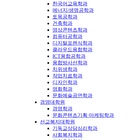
한국어교육학과
에너지/생명공학과
토목공학과
건축학과
영상콘텐츠학과
컴퓨터공학과
디지털포렌식학과
클라우드융합학과
ICT융합공학과
융합방사선학과
치위생학과
작업치료학과
디자인학과
영화학과
문화예술공연학과
경영대학원
경영학과
문화콘텐츠기획·마케팅학과
선교복지대학원
기독교상담심리학과
사회복지학과