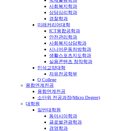
국제물류학과
사회복지학과
상담심리학과
경찰학과
미래커리어대학
ICT융합공학과
안전관리학과
사회복지상담학과
시니어운동처방학과
생활스포츠지도학과
실용콘텐츠 창작학과
민석교양대학
자유전공학부
Q College
융합연계전공
융합연계전공
소단위 전공과정(Micro Degree)
대학원
일반대학원
동아시아학과
글로벌관광학과
경영학과