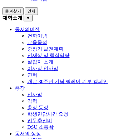
즐겨찾기
인쇄
대학소개
▼
동서의비전
건학이념
교육목적
중장기 발전계획
인재상 및 핵심역량
설립자 소개
이사장 인사말
연혁
개교 30주년 기념 릴레이 기부 캠페인
총장
인사말
약력
총장 동정
학생면담시간 요청
업무추진비
DSU 소통함
동서의 상징