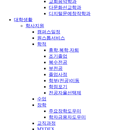
교회음악학과
다문화선교학과
디지털문예창작학과
대학생활
학사지원
캠퍼스일정
원스톱서비스
학적
휴학,복학,자퇴
조기졸업
복수전공
부전공
졸업사정
학부(전공)이동
학점포기
전공자율선택제
수업
장학
주요장학도우미
학자금융자도우미
교직과정
MYDEX