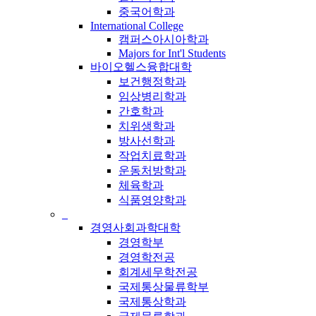
중국어학과
International College
캠퍼스아시아학과
Majors for Int'l Students
바이오헬스융합대학
보건행정학과
임상병리학과
간호학과
치위생학과
방사선학과
작업치료학과
운동처방학과
체육학과
식품영양학과
_
경영사회과학대학
경영학부
경영학전공
회계세무학전공
국제통상물류학부
국제통상학과