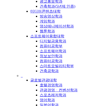
광고홍보학과
건축학과(5년제 인증)
미디어콘텐츠대학
방송영상학과
게임학과
영상애니메이션학과
웹툰학과
소프트웨어융합대학
디지털금융학과
컴퓨터공학부
소프트웨어학과
정보보안학과
컴퓨터공학과
스마트모빌리티학부
건축공학과
_
글로벌관광대학
호텔경영학과
관광경영ㆍ컨벤션학과
스포츠레저학과
영어학과
일본어학과