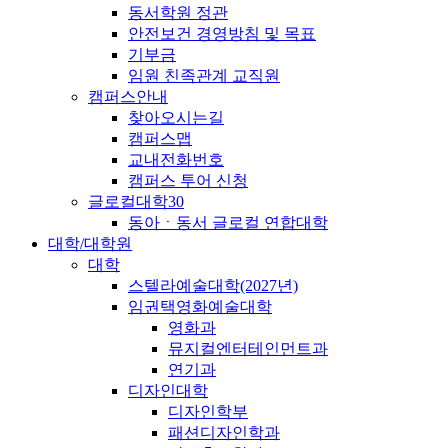
동서학원 정관
안전보건 경영방침 및 목표
기부금
임원 친족관계 교직원
캠퍼스안내
찾아오시는길
캠퍼스맵
교내전화번호
캠퍼스 투어 신청
글로컬대학30
동아ㆍ동서 글로컬 연합대학
대학/대학원
대학
스텔라예술대학(2027년)
임권택영화예술대학
영화과
뮤지컬엔터테인먼트과
연기과
디자인대학
디자인학부
패션디자인학과