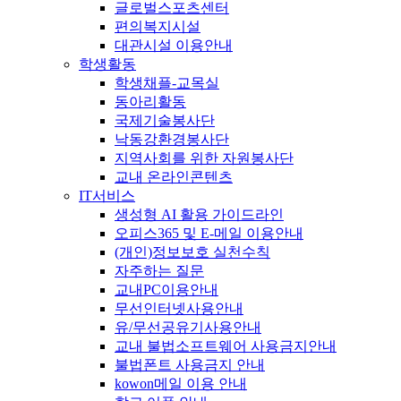
글로벌스포츠센터
편의복지시설
대관시설 이용안내
학생활동
학생채플-교목실
동아리활동
국제기술봉사단
낙동강환경봉사단
지역사회를 위한 자원봉사단
교내 온라인콘텐츠
IT서비스
생성형 AI 활용 가이드라인
오피스365 및 E-메일 이용안내
(개인)정보보호 실천수칙
자주하는 질문
교내PC이용안내
무선인터넷사용안내
유/무선공유기사용안내
교내 불법소프트웨어 사용금지안내
불법폰트 사용금지 안내
kowon메일 이용 안내