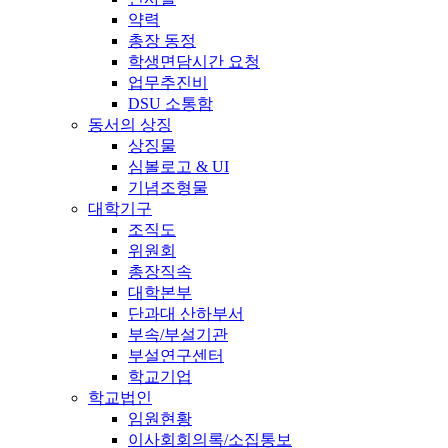
약력
총장 동정
학생면담시간 요청
업무추진비
DSU 소통함
동서의 상징
상징물
심볼로고 & UI
기념조형물
대학기구
조직도
위원회
총장직속
대학본부
단과대 산하부서
부속/부설기관
부설연구센터
학교기업
학교법인
임원현황
이사회회의록/소집통보