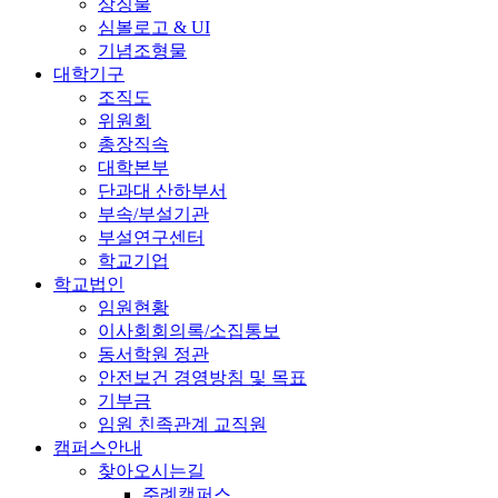
상징물
심볼로고 & UI
기념조형물
대학기구
조직도
위원회
총장직속
대학본부
단과대 산하부서
부속/부설기관
부설연구센터
학교기업
학교법인
임원현황
이사회회의록/소집통보
동서학원 정관
안전보건 경영방침 및 목표
기부금
임원 친족관계 교직원
캠퍼스안내
찾아오시는길
주례캠퍼스