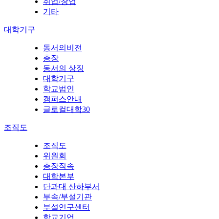
취업/창업
기타
대학기구
동서의비전
총장
동서의 상징
대학기구
학교법인
캠퍼스안내
글로컬대학30
조직도
조직도
위원회
총장직속
대학본부
단과대 산하부서
부속/부설기관
부설연구센터
학교기업