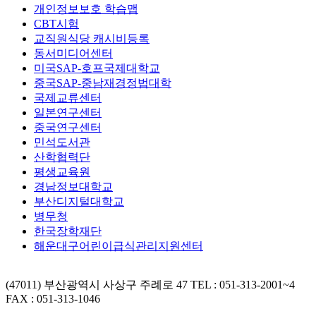
개인정보보호 학습맵
CBT시험
교직원식당 캐시비등록
동서미디어센터
미국SAP-호프국제대학교
중국SAP-중남재경정법대학
국제교류센터
일본연구센터
중국연구센터
민석도서관
산학협력단
평생교육원
경남정보대학교
부산디지털대학교
병무청
한국장학재단
해운대구어린이급식관리지원센터
(47011) 부산광역시 사상구 주례로 47
TEL : 051-313-2001~4
FAX : 051-313-1046