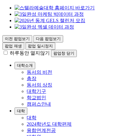
이전 팝업보기
다음 팝업보기
팝업 재생
팝업 일시정지
하루동안 열지않기
팝업창 닫기
대학소개
동서의 비전
총장
동서의 상징
대학기구
학교법인
캠퍼스안내
대학
대학
2024학년도 대학편제
융합연계전공