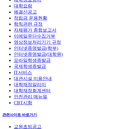
대학요람
예결산공고
적립금 운용현황
학칙관련 규정
자체평가 종합보고서
이메일무단수집거부
영상정보처리기기 규정
인터넷증명발급(학부)
인터넷증명발급(대학원)
모바일학생증발급
국제학생증발급
IT서비스
대관시설 이용안내
대학재정알리미
대학재정회계센터
안전관리 매뉴얼
CBT시험
관련사이트 바로가기
교원초빙공고