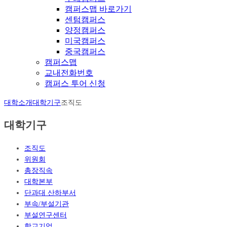
캠퍼스맵 바로가기
센텀캠퍼스
양정캠퍼스
미국캠퍼스
중국캠퍼스
캠퍼스맵
교내전화번호
캠퍼스 투어 신청
대학소개
대학기구
조직도
대학기구
조직도
위원회
총장직속
대학본부
단과대 산하부서
부속/부설기관
부설연구센터
학교기업