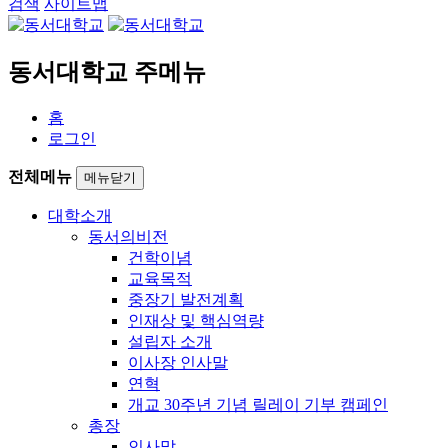
검색
사이트맵
동서대학교 주메뉴
홈
로그인
전체메뉴
메뉴닫기
대학소개
동서의비전
건학이념
교육목적
중장기 발전계획
인재상 및 핵심역량
설립자 소개
이사장 인사말
연혁
개교 30주년 기념 릴레이 기부 캠페인
총장
인사말