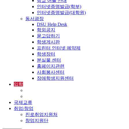
학교 어플 안내
인터넷증명발급(학부)
인터넷증명발급(대학원)
동서광장
DSU Help Desk
학외공지
묻고답하기
학생게시판
프린터 인터넷 예약제
학생장터
분실물 센터
홈페이지관련
사회봉사센터
장애학생지원센터
입학
입학정보
외국인입학-International Admissions
국제교류
취업/창업
진로취업지원처
창업지원단