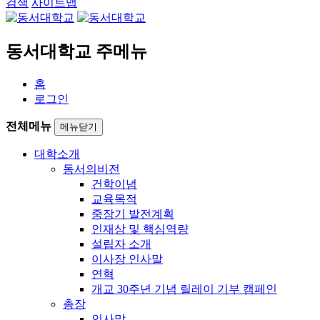
검색
사이트맵
동서대학교 주메뉴
홈
로그인
전체메뉴
메뉴닫기
대학소개
동서의비전
건학이념
교육목적
중장기 발전계획
인재상 및 핵심역량
설립자 소개
이사장 인사말
연혁
개교 30주년 기념 릴레이 기부 캠페인
총장
인사말