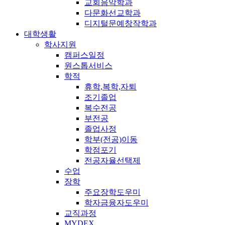
교회음악학과
다문화선교학과
디지털문예창작학과
대학생활
학사지원
캠퍼스일정
원스톱서비스
학적
휴학,복학,자퇴
조기졸업
복수전공
부전공
졸업사정
학부(전공)이동
학점포기
전공자율선택제
수업
장학
주요장학도우미
학자금융자도우미
교직과정
MYDEX