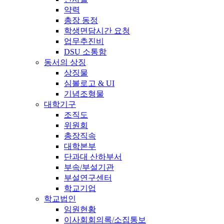
약력
총장 동정
학생면담시간 요청
업무추진비
DSU 소통함
동서의 상징
상징물
심볼로고 & UI
기념조형물
대학기구
조직도
위원회
총장직속
대학본부
단과대 산하부서
부속/부설기관
부설연구센터
학교기업
학교법인
임원현황
이사회회의록/소집통보