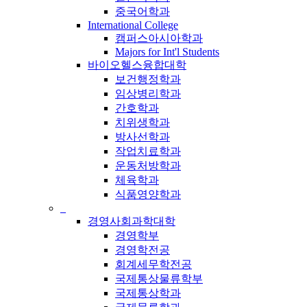
중국어학과
International College
캠퍼스아시아학과
Majors for Int'l Students
바이오헬스융합대학
보건행정학과
임상병리학과
간호학과
치위생학과
방사선학과
작업치료학과
운동처방학과
체육학과
식품영양학과
_
경영사회과학대학
경영학부
경영학전공
회계세무학전공
국제통상물류학부
국제통상학과