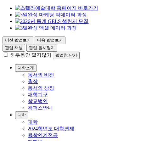
이전 팝업보기
다음 팝업보기
팝업 재생
팝업 일시정지
하루동안 열지않기
팝업창 닫기
대학소개
동서의 비전
총장
동서의 상징
대학기구
학교법인
캠퍼스안내
대학
대학
2024학년도 대학편제
융합연계전공