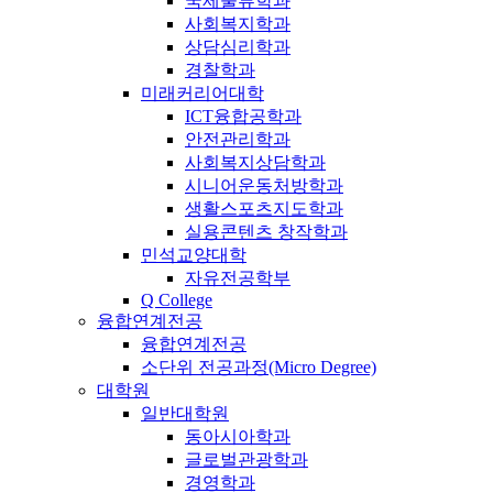
국제물류학과
사회복지학과
상담심리학과
경찰학과
미래커리어대학
ICT융합공학과
안전관리학과
사회복지상담학과
시니어운동처방학과
생활스포츠지도학과
실용콘텐츠 창작학과
민석교양대학
자유전공학부
Q College
융합연계전공
융합연계전공
소단위 전공과정(Micro Degree)
대학원
일반대학원
동아시아학과
글로벌관광학과
경영학과