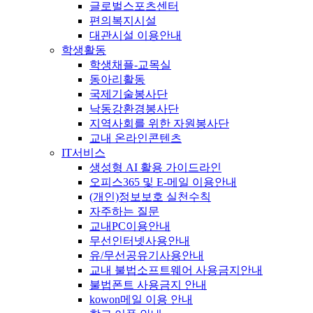
글로벌스포츠센터
편의복지시설
대관시설 이용안내
학생활동
학생채플-교목실
동아리활동
국제기술봉사단
낙동강환경봉사단
지역사회를 위한 자원봉사단
교내 온라인콘텐츠
IT서비스
생성형 AI 활용 가이드라인
오피스365 및 E-메일 이용안내
(개인)정보보호 실천수칙
자주하는 질문
교내PC이용안내
무선인터넷사용안내
유/무선공유기사용안내
교내 불법소프트웨어 사용금지안내
불법폰트 사용금지 안내
kowon메일 이용 안내