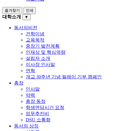
즐겨찾기
인쇄
대학소개
▼
동서의비전
건학이념
교육목적
중장기 발전계획
인재상 및 핵심역량
설립자 소개
이사장 인사말
연혁
개교 30주년 기념 릴레이 기부 캠페인
총장
인사말
약력
총장 동정
학생면담시간 요청
업무추진비
DSU 소통함
동서의 상징