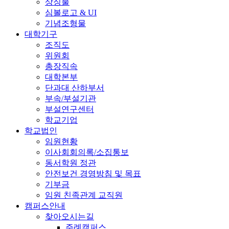
상징물
심볼로고 & UI
기념조형물
대학기구
조직도
위원회
총장직속
대학본부
단과대 산하부서
부속/부설기관
부설연구센터
학교기업
학교법인
임원현황
이사회회의록/소집통보
동서학원 정관
안전보건 경영방침 및 목표
기부금
임원 친족관계 교직원
캠퍼스안내
찾아오시는길
주례캠퍼스