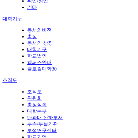
취업/창업
기타
대학기구
동서의비전
총장
동서의 상징
대학기구
학교법인
캠퍼스안내
글로컬대학30
조직도
조직도
위원회
총장직속
대학본부
단과대 산하부서
부속/부설기관
부설연구센터
학교기업