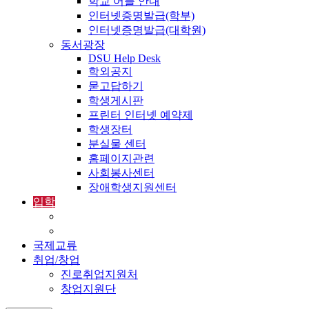
학교 어플 안내
인터넷증명발급(학부)
인터넷증명발급(대학원)
동서광장
DSU Help Desk
학외공지
묻고답하기
학생게시판
프린터 인터넷 예약제
학생장터
분실물 센터
홈페이지관련
사회봉사센터
장애학생지원센터
입학
입학정보
외국인입학-International Admissions
국제교류
취업/창업
진로취업지원처
창업지원단