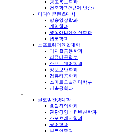
광고홍보학과
건축학과(5년제 인증)
미디어콘텐츠대학
방송영상학과
게임학과
영상애니메이션학과
웹툰학과
소프트웨어융합대학
디지털금융학과
컴퓨터공학부
소프트웨어학과
정보보안학과
컴퓨터공학과
스마트모빌리티학부
건축공학과
_
글로벌관광대학
호텔경영학과
관광경영ㆍ컨벤션학과
스포츠레저학과
영어학과
일본어학과