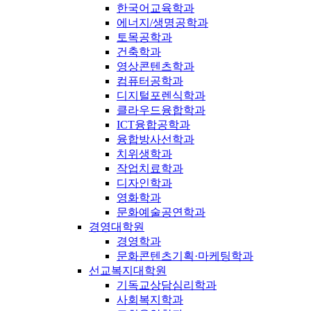
한국어교육학과
에너지/생명공학과
토목공학과
건축학과
영상콘텐츠학과
컴퓨터공학과
디지털포렌식학과
클라우드융합학과
ICT융합공학과
융합방사선학과
치위생학과
작업치료학과
디자인학과
영화학과
문화예술공연학과
경영대학원
경영학과
문화콘텐츠기획·마케팅학과
선교복지대학원
기독교상담심리학과
사회복지학과