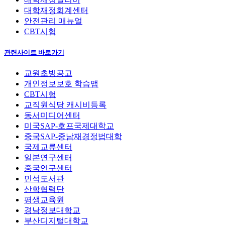
대학재정회계센터
안전관리 매뉴얼
CBT시험
관련사이트 바로가기
교원초빙공고
개인정보보호 학습맵
CBT시험
교직원식당 캐시비등록
동서미디어센터
미국SAP-호프국제대학교
중국SAP-중남재경정법대학
국제교류센터
일본연구센터
중국연구센터
민석도서관
산학협력단
평생교육원
경남정보대학교
부산디지털대학교