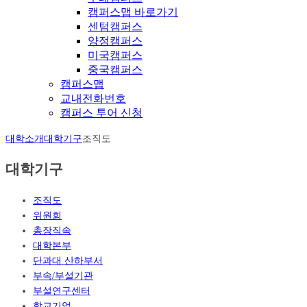
캠퍼스맵 바로가기
센텀캠퍼스
양정캠퍼스
미국캠퍼스
중국캠퍼스
캠퍼스맵
교내전화번호
캠퍼스 투어 신청
대학소개
대학기구
조직도
대학기구
조직도
위원회
총장직속
대학본부
단과대 산하부서
부속/부설기관
부설연구센터
학교기업