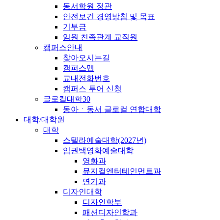
동서학원 정관
안전보건 경영방침 및 목표
기부금
임원 친족관계 교직원
캠퍼스안내
찾아오시는길
캠퍼스맵
교내전화번호
캠퍼스 투어 신청
글로컬대학30
동아ㆍ동서 글로컬 연합대학
대학/대학원
대학
스텔라예술대학(2027년)
임권택영화예술대학
영화과
뮤지컬엔터테인먼트과
연기과
디자인대학
디자인학부
패션디자인학과