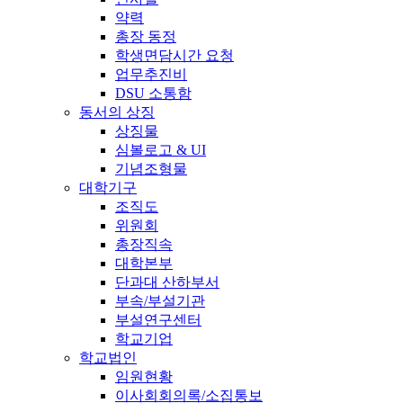
약력
총장 동정
학생면담시간 요청
업무추진비
DSU 소통함
동서의 상징
상징물
심볼로고 & UI
기념조형물
대학기구
조직도
위원회
총장직속
대학본부
단과대 산하부서
부속/부설기관
부설연구센터
학교기업
학교법인
임원현황
이사회회의록/소집통보