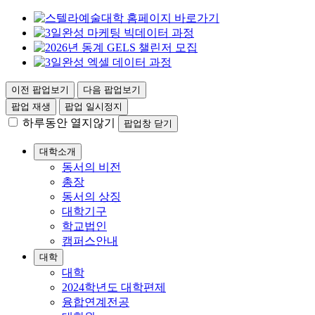
이전 팝업보기
다음 팝업보기
팝업 재생
팝업 일시정지
하루동안 열지않기
팝업창 닫기
대학소개
동서의 비전
총장
동서의 상징
대학기구
학교법인
캠퍼스안내
대학
대학
2024학년도 대학편제
융합연계전공