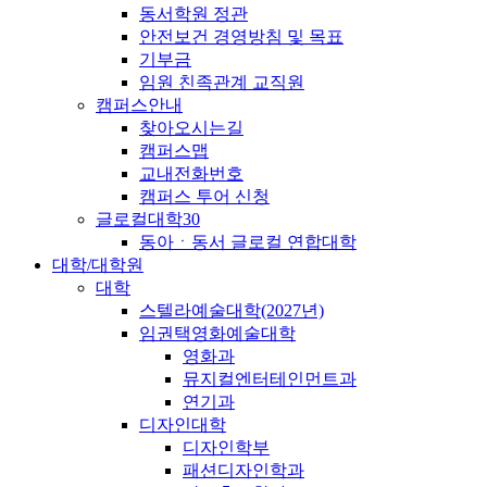
동서학원 정관
안전보건 경영방침 및 목표
기부금
임원 친족관계 교직원
캠퍼스안내
찾아오시는길
캠퍼스맵
교내전화번호
캠퍼스 투어 신청
글로컬대학30
동아ㆍ동서 글로컬 연합대학
대학/대학원
대학
스텔라예술대학(2027년)
임권택영화예술대학
영화과
뮤지컬엔터테인먼트과
연기과
디자인대학
디자인학부
패션디자인학과