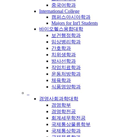
중국어학과
International College
캠퍼스아시아학과
Majors for Int'l Students
바이오헬스융합대학
보건행정학과
임상병리학과
간호학과
치위생학과
방사선학과
작업치료학과
운동처방학과
체육학과
식품영양학과
_
경영사회과학대학
경영학부
경영학전공
회계세무학전공
국제통상물류학부
국제통상학과