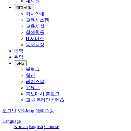
대학원
대학생활
학사안내
교육시스템
교육시설
학생활동
IT서비스
동서광장
입학
취업
SNS
블로그
웹진
페이스북
유튜브
홍보대사 블로그
교내 온라인콘텐츠
로그인
VR-Map
예비수강
Language
Korean
English
Chinese