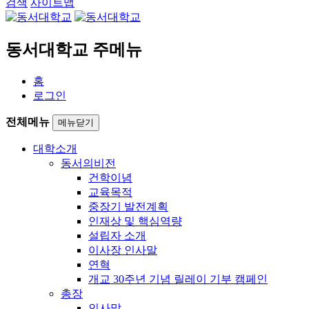
검색
사이트맵
동서대학교 주메뉴
홈
로그인
전체메뉴
메뉴닫기
대학소개
동서의비전
건학이념
교육목적
중장기 발전계획
인재상 및 핵심역량
설립자 소개
이사장 인사말
연혁
개교 30주년 기념 릴레이 기부 캠페인
총장
인사말