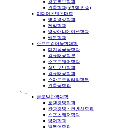
광고홍보학과
건축학과(5년제 인증)
미디어콘텐츠대학
방송영상학과
게임학과
영상애니메이션학과
웹툰학과
소프트웨어융합대학
디지털금융학과
컴퓨터공학부
소프트웨어학과
정보보안학과
컴퓨터공학과
스마트모빌리티학부
건축공학과
_
글로벌관광대학
호텔경영학과
관광경영ㆍ컨벤션학과
스포츠레저학과
영어학과
일본어학과