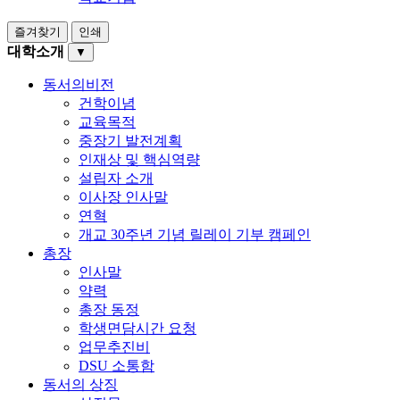
즐겨찾기
인쇄
대학소개
▼
동서의비전
건학이념
교육목적
중장기 발전계획
인재상 및 핵심역량
설립자 소개
이사장 인사말
연혁
개교 30주년 기념 릴레이 기부 캠페인
총장
인사말
약력
총장 동정
학생면담시간 요청
업무추진비
DSU 소통함
동서의 상징