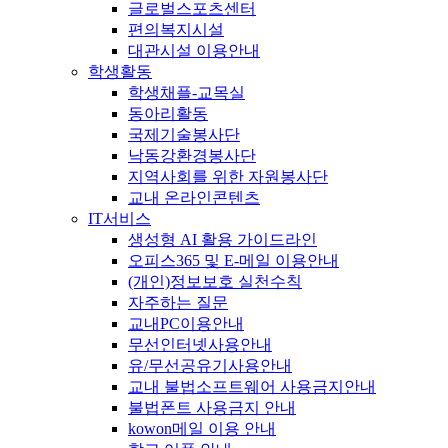
글로벌스포츠센터
편의복지시설
대관시설 이용안내
학생활동
학생채플-교목실
동아리활동
국제기술봉사단
낙동강환경봉사단
지역사회를 위한 자원봉사단
교내 온라인콘텐츠
IT서비스
생성형 AI 활용 가이드라인
오피스365 및 E-메일 이용안내
(개인)정보보호 실천수칙
자주하는 질문
교내PC이용안내
무선인터넷사용안내
유/무선공유기사용안내
교내 불법소프트웨어 사용금지안내
불법폰트 사용금지 안내
kowon메일 이용 안내