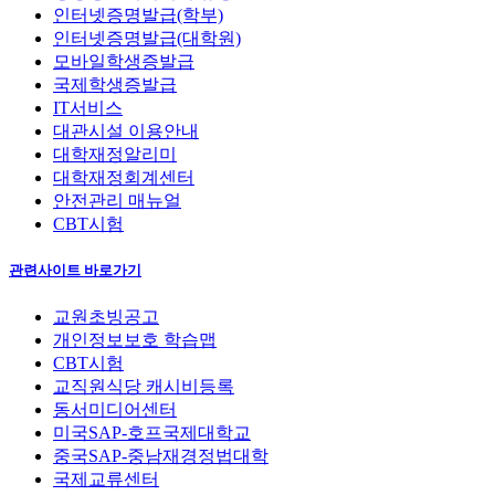
인터넷증명발급(학부)
인터넷증명발급(대학원)
모바일학생증발급
국제학생증발급
IT서비스
대관시설 이용안내
대학재정알리미
대학재정회계센터
안전관리 매뉴얼
CBT시험
관련사이트 바로가기
교원초빙공고
개인정보보호 학습맵
CBT시험
교직원식당 캐시비등록
동서미디어센터
미국SAP-호프국제대학교
중국SAP-중남재경정법대학
국제교류센터