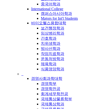
중국어학과
International College
캠퍼스아시아학과
Majors for Int'l Students
바이오헬스융합대학
보건행정학과
임상병리학과
간호학과
치위생학과
방사선학과
작업치료학과
운동처방학과
체육학과
식품영양학과
_
경영사회과학대학
경영학부
경영학전공
회계세무학전공
국제통상물류학부
국제통상학과