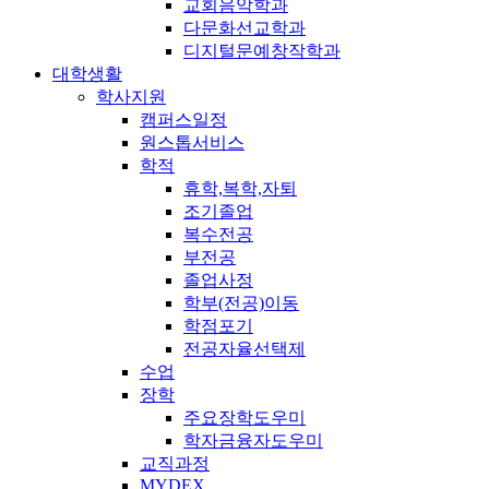
교회음악학과
다문화선교학과
디지털문예창작학과
대학생활
학사지원
캠퍼스일정
원스톱서비스
학적
휴학,복학,자퇴
조기졸업
복수전공
부전공
졸업사정
학부(전공)이동
학점포기
전공자율선택제
수업
장학
주요장학도우미
학자금융자도우미
교직과정
MYDEX