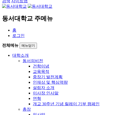
검색
사이트맵
동서대학교 주메뉴
홈
로그인
전체메뉴
메뉴닫기
대학소개
동서의비전
건학이념
교육목적
중장기 발전계획
인재상 및 핵심역량
설립자 소개
이사장 인사말
연혁
개교 30주년 기념 릴레이 기부 캠페인
총장
인사말