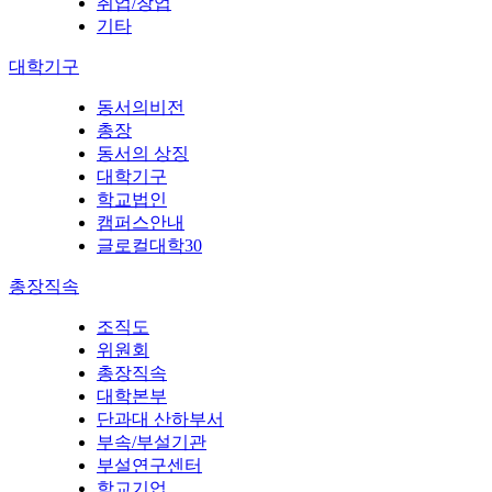
취업/창업
기타
대학기구
동서의비전
총장
동서의 상징
대학기구
학교법인
캠퍼스안내
글로컬대학30
총장직속
조직도
위원회
총장직속
대학본부
단과대 산하부서
부속/부설기관
부설연구센터
학교기업