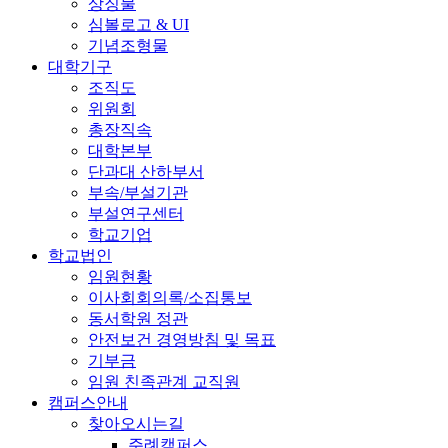
상징물
심볼로고 & UI
기념조형물
대학기구
조직도
위원회
총장직속
대학본부
단과대 산하부서
부속/부설기관
부설연구센터
학교기업
학교법인
임원현황
이사회회의록/소집통보
동서학원 정관
안전보건 경영방침 및 목표
기부금
임원 친족관계 교직원
캠퍼스안내
찾아오시는길
주례캠퍼스