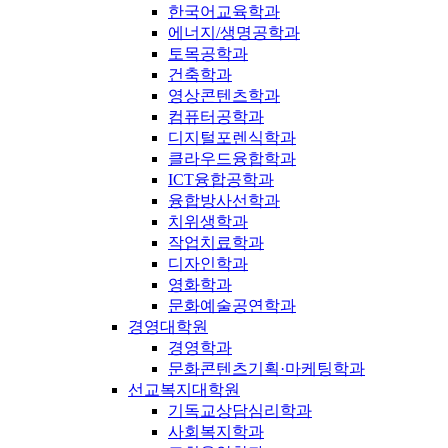
한국어교육학과
에너지/생명공학과
토목공학과
건축학과
영상콘텐츠학과
컴퓨터공학과
디지털포렌식학과
클라우드융합학과
ICT융합공학과
융합방사선학과
치위생학과
작업치료학과
디자인학과
영화학과
문화예술공연학과
경영대학원
경영학과
문화콘텐츠기획·마케팅학과
선교복지대학원
기독교상담심리학과
사회복지학과