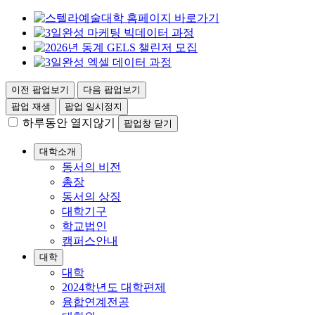
이전 팝업보기
다음 팝업보기
팝업 재생
팝업 일시정지
하루동안 열지않기
팝업창 닫기
대학소개
동서의 비전
총장
동서의 상징
대학기구
학교법인
캠퍼스안내
대학
대학
2024학년도 대학편제
융합연계전공