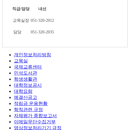
직급/담당
내선
교목실장
051-320-2012
담당
051-320-2035
개인정보처리방침
교목실
국제교류센터
민석도서관
학생생활관
대학정보공시
대학요람
예결산공고
적립금 운용현황
학칙관련 규정
자체평가 종합보고서
이메일무단수집거부
영상정보처리기기 규정