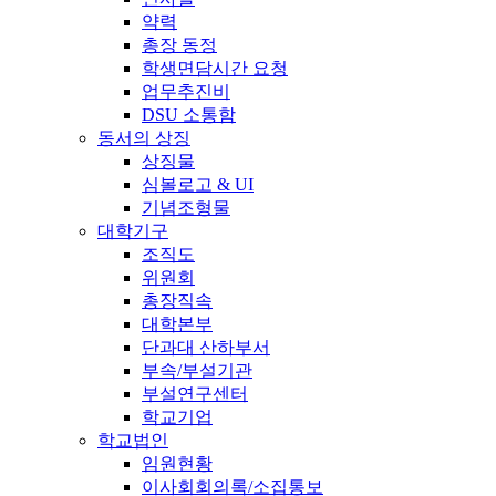
약력
총장 동정
학생면담시간 요청
업무추진비
DSU 소통함
동서의 상징
상징물
심볼로고 & UI
기념조형물
대학기구
조직도
위원회
총장직속
대학본부
단과대 산하부서
부속/부설기관
부설연구센터
학교기업
학교법인
임원현황
이사회회의록/소집통보