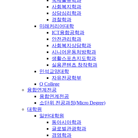
국제물류학과
사회복지학과
상담심리학과
경찰학과
미래커리어대학
ICT융합공학과
안전관리학과
사회복지상담학과
시니어운동처방학과
생활스포츠지도학과
실용콘텐츠 창작학과
민석교양대학
자유전공학부
Q College
융합연계전공
융합연계전공
소단위 전공과정(Micro Degree)
대학원
일반대학원
동아시아학과
글로벌관광학과
경영학과