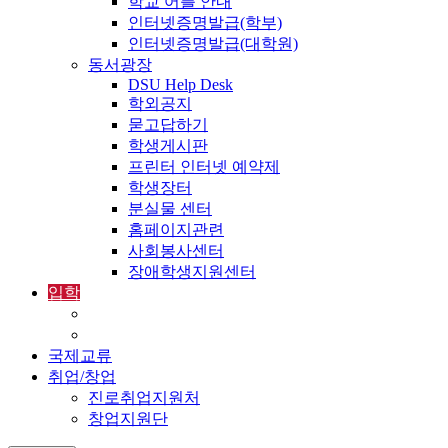
학교 어플 안내
인터넷증명발급(학부)
인터넷증명발급(대학원)
동서광장
DSU Help Desk
학외공지
묻고답하기
학생게시판
프린터 인터넷 예약제
학생장터
분실물 센터
홈페이지관련
사회봉사센터
장애학생지원센터
입학
입학정보
외국인입학-International Admissions
국제교류
취업/창업
진로취업지원처
창업지원단