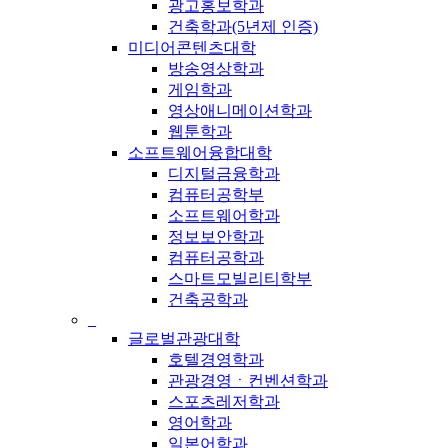
광고홍보학과
건축학과(5년제 인증)
미디어콘텐츠대학
방송영상학과
게임학과
영상애니메이션학과
웹툰학과
소프트웨어융합대학
디지털금융학과
컴퓨터공학부
소프트웨어학과
정보보안학과
컴퓨터공학과
스마트모빌리티학부
건축공학과
_
글로벌관광대학
호텔경영학과
관광경영ㆍ컨벤션학과
스포츠레저학과
영어학과
일본어학과