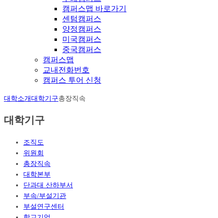
캠퍼스맵 바로가기
센텀캠퍼스
양정캠퍼스
미국캠퍼스
중국캠퍼스
캠퍼스맵
교내전화번호
캠퍼스 투어 신청
대학소개
대학기구
총장직속
대학기구
조직도
위원회
총장직속
대학본부
단과대 산하부서
부속/부설기관
부설연구센터
학교기업