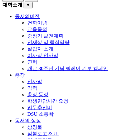
대학소개
▼
동서의비전
건학이념
교육목적
중장기 발전계획
인재상 및 핵심역량
설립자 소개
이사장 인사말
연혁
개교 30주년 기념 릴레이 기부 캠페인
총장
인사말
약력
총장 동정
학생면담시간 요청
업무추진비
DSU 소통함
동서의 상징
상징물
심볼로고 & UI