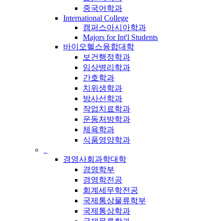
중국어학과
International College
캠퍼스아시아학과
Majors for Int'l Students
바이오헬스융합대학
보건행정학과
임상병리학과
간호학과
치위생학과
방사선학과
작업치료학과
운동처방학과
체육학과
식품영양학과
_
경영사회과학대학
경영학부
경영학전공
회계세무학전공
국제통상물류학부
국제통상학과