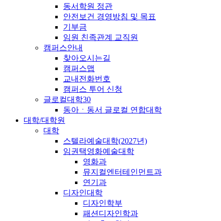
동서학원 정관
안전보건 경영방침 및 목표
기부금
임원 친족관계 교직원
캠퍼스안내
찾아오시는길
캠퍼스맵
교내전화번호
캠퍼스 투어 신청
글로컬대학30
동아ㆍ동서 글로컬 연합대학
대학/대학원
대학
스텔라예술대학(2027년)
임권택영화예술대학
영화과
뮤지컬엔터테인먼트과
연기과
디자인대학
디자인학부
패션디자인학과