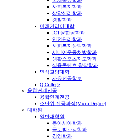
국제물류학과
사회복지학과
상담심리학과
경찰학과
미래커리어대학
ICT융합공학과
안전관리학과
사회복지상담학과
시니어운동처방학과
생활스포츠지도학과
실용콘텐츠 창작학과
민석교양대학
자유전공학부
Q College
융합연계전공
융합연계전공
소단위 전공과정(Micro Degree)
대학원
일반대학원
동아시아학과
글로벌관광학과
경영학과