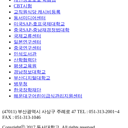
CBT시험
교직원식당 캐시비등록
동서미디어센터
미국SAP-호프국제대학교
중국SAP-중남재경정법대학
국제교류센터
일본연구센터
중국연구센터
민석도서관
산학협력단
평생교육원
경남정보대학교
부산디지털대학교
병무청
한국장학재단
해운대구어린이급식관리지원센터
(47011) 부산광역시 사상구 주례로 47
TEL : 051-313-2001~4
FAX : 051-313-1046
Copyrightⓒ 2017 동서대학교. All rights reserved.