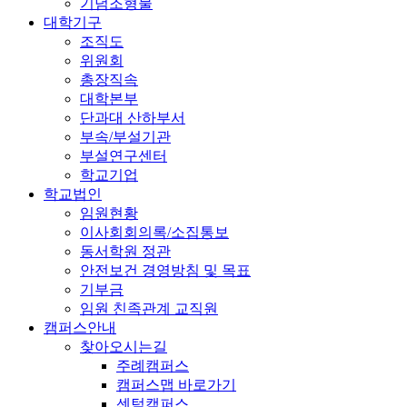
기념조형물
대학기구
조직도
위원회
총장직속
대학본부
단과대 산하부서
부속/부설기관
부설연구센터
학교기업
학교법인
임원현황
이사회회의록/소집통보
동서학원 정관
안전보건 경영방침 및 목표
기부금
임원 친족관계 교직원
캠퍼스안내
찾아오시는길
주례캠퍼스
캠퍼스맵 바로가기
센텀캠퍼스