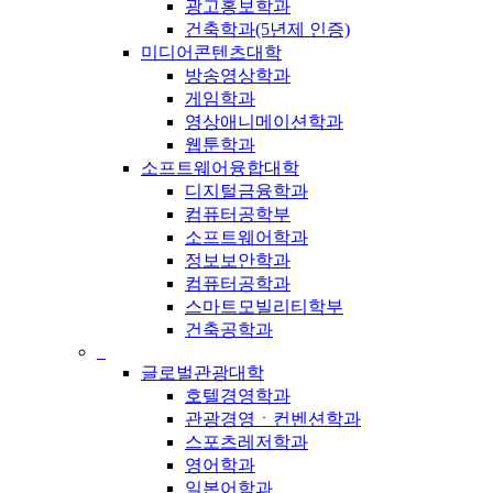
광고홍보학과
건축학과(5년제 인증)
미디어콘텐츠대학
방송영상학과
게임학과
영상애니메이션학과
웹툰학과
소프트웨어융합대학
디지털금융학과
컴퓨터공학부
소프트웨어학과
정보보안학과
컴퓨터공학과
스마트모빌리티학부
건축공학과
_
글로벌관광대학
호텔경영학과
관광경영ㆍ컨벤션학과
스포츠레저학과
영어학과
일본어학과