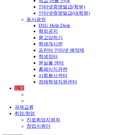
학교 어플 안내
인터넷증명발급(학부)
인터넷증명발급(대학원)
동서광장
DSU Help Desk
학외공지
묻고답하기
학생게시판
프린터 인터넷 예약제
학생장터
분실물 센터
홈페이지관련
사회봉사센터
장애학생지원센터
입학
입학정보
외국인입학-International Admissions
국제교류
취업/창업
진로취업지원처
창업지원단