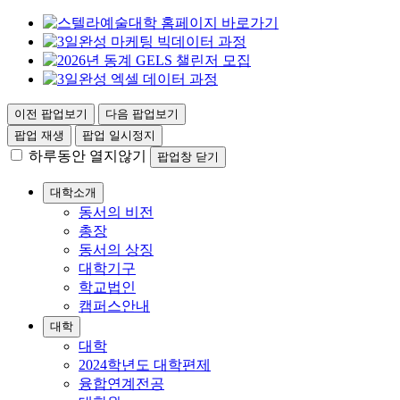
이전 팝업보기
다음 팝업보기
팝업 재생
팝업 일시정지
하루동안 열지않기
팝업창 닫기
대학소개
동서의 비전
총장
동서의 상징
대학기구
학교법인
캠퍼스안내
대학
대학
2024학년도 대학편제
융합연계전공