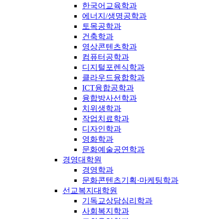
한국어교육학과
에너지/생명공학과
토목공학과
건축학과
영상콘텐츠학과
컴퓨터공학과
디지털포렌식학과
클라우드융합학과
ICT융합공학과
융합방사선학과
치위생학과
작업치료학과
디자인학과
영화학과
문화예술공연학과
경영대학원
경영학과
문화콘텐츠기획·마케팅학과
선교복지대학원
기독교상담심리학과
사회복지학과