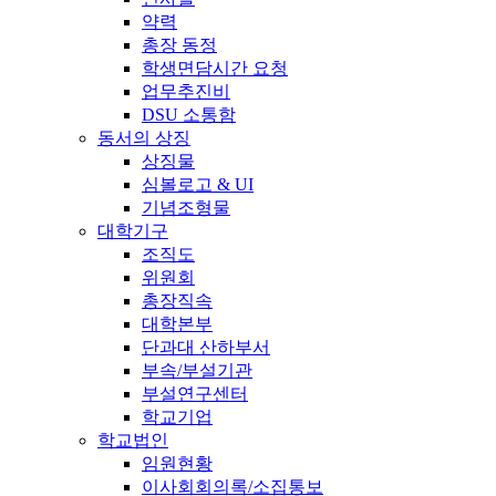
약력
총장 동정
학생면담시간 요청
업무추진비
DSU 소통함
동서의 상징
상징물
심볼로고 & UI
기념조형물
대학기구
조직도
위원회
총장직속
대학본부
단과대 산하부서
부속/부설기관
부설연구센터
학교기업
학교법인
임원현황
이사회회의록/소집통보