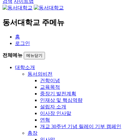
검색
사이트맵
동서대학교 주메뉴
홈
로그인
전체메뉴
메뉴닫기
대학소개
동서의비전
건학이념
교육목적
중장기 발전계획
인재상 및 핵심역량
설립자 소개
이사장 인사말
연혁
개교 30주년 기념 릴레이 기부 캠페인
총장
인사말