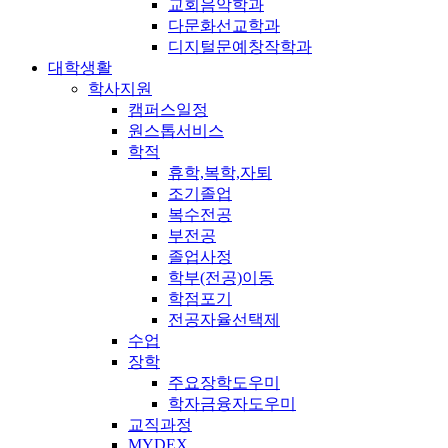
교회음악학과
다문화선교학과
디지털문예창작학과
대학생활
학사지원
캠퍼스일정
원스톱서비스
학적
휴학,복학,자퇴
조기졸업
복수전공
부전공
졸업사정
학부(전공)이동
학점포기
전공자율선택제
수업
장학
주요장학도우미
학자금융자도우미
교직과정
MYDEX