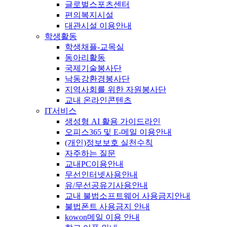
글로벌스포츠센터
편의복지시설
대관시설 이용안내
학생활동
학생채플-교목실
동아리활동
국제기술봉사단
낙동강환경봉사단
지역사회를 위한 자원봉사단
교내 온라인콘텐츠
IT서비스
생성형 AI 활용 가이드라인
오피스365 및 E-메일 이용안내
(개인)정보보호 실천수칙
자주하는 질문
교내PC이용안내
무선인터넷사용안내
유/무선공유기사용안내
교내 불법소프트웨어 사용금지안내
불법폰트 사용금지 안내
kowon메일 이용 안내