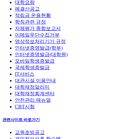
대학요람
예결산공고
적립금 운용현황
학칙관련 규정
자체평가 종합보고서
이메일무단수집거부
영상정보처리기기 규정
인터넷증명발급(학부)
인터넷증명발급(대학원)
모바일학생증발급
국제학생증발급
IT서비스
대관시설 이용안내
대학재정알리미
대학재정회계센터
안전관리 매뉴얼
CBT시험
관련사이트 바로가기
교원초빙공고
개인정보보호 학습맵