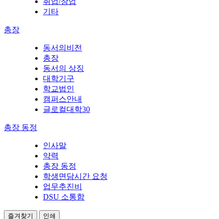
취업/창업
기타
총장
동서의비전
총장
동서의 상징
대학기구
학교법인
캠퍼스안내
글로컬대학30
총장 동정
인사말
약력
총장 동정
학생면담시간 요청
업무추진비
DSU 소통함
즐겨찾기
인쇄