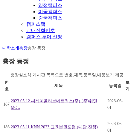
양정캠퍼스
미국캠퍼스
중국캠퍼스
캠퍼스맵
교내전화번호
캠퍼스 투어 신청
대학소개
총장
총장 동정
총장 동정
총장실소식 게시판 목록으로 번호,제목,등록일,내용보기 제공
번
보
제목
등록일
호
기
2023.05.12 씨제이올리브네트웍스(주)·(주)위딧
2023-06-
187
MOU
01
2023-06-
186
2023.05.11 KNN 2023 교육분권포럼 (대담 진행)
01