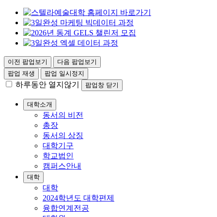
이전 팝업보기
다음 팝업보기
팝업 재생
팝업 일시정지
하루동안 열지않기
팝업창 닫기
대학소개
동서의 비전
총장
동서의 상징
대학기구
학교법인
캠퍼스안내
대학
대학
2024학년도 대학편제
융합연계전공