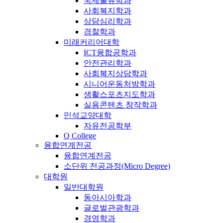
국제물류학과
사회복지학과
상담심리학과
경찰학과
미래커리어대학
ICT융합공학과
안전관리학과
사회복지상담학과
시니어운동처방학과
생활스포츠지도학과
실용콘텐츠 창작학과
민석교양대학
자유전공학부
Q College
융합연계전공
융합연계전공
소단위 전공과정(Micro Degree)
대학원
일반대학원
동아시아학과
글로벌관광학과
경영학과