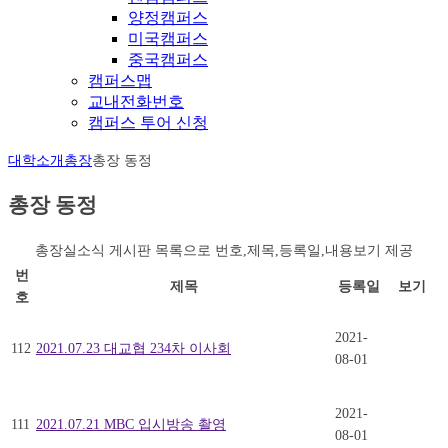
양정캠퍼스
미국캠퍼스
중국캠퍼스
캠퍼스맵
교내전화번호
캠퍼스 투어 신청
대학소개
총장
총장 동정
총장 동정
총장실소식 게시판 목록으로 번호,제목,등록일,내용보기 제공
번
제목
등록일
보기
호
2021-
112
2021.07.23 대교협 234차 이사회
08-01
2021-
111
2021.07.21 MBC 입시방송 촬영
08-01