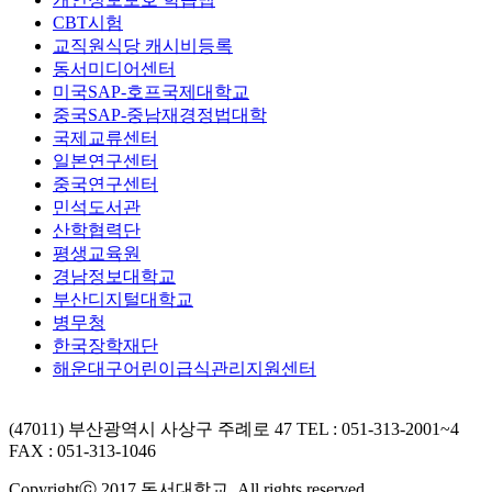
CBT시험
교직원식당 캐시비등록
동서미디어센터
미국SAP-호프국제대학교
중국SAP-중남재경정법대학
국제교류센터
일본연구센터
중국연구센터
민석도서관
산학협력단
평생교육원
경남정보대학교
부산디지털대학교
병무청
한국장학재단
해운대구어린이급식관리지원센터
(47011) 부산광역시 사상구 주례로 47
TEL : 051-313-2001~4
FAX : 051-313-1046
Copyrightⓒ 2017 동서대학교. All rights reserved.