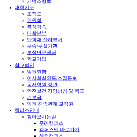
기념조형물
대학기구
조직도
위원회
총장직속
대학본부
단과대 산하부서
부속/부설기관
부설연구센터
학교기업
학교법인
임원현황
이사회회의록/소집통보
동서학원 정관
안전보건 경영방침 및 목표
기부금
임원 친족관계 교직원
캠퍼스안내
찾아오시는길
주례캠퍼스
캠퍼스맵 바로가기
센텀캠퍼스