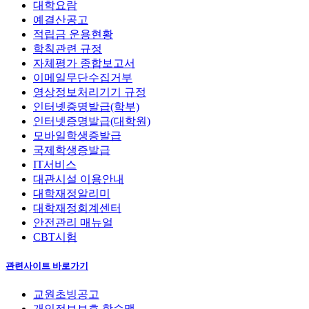
대학요람
예결산공고
적립금 운용현황
학칙관련 규정
자체평가 종합보고서
이메일무단수집거부
영상정보처리기기 규정
인터넷증명발급(학부)
인터넷증명발급(대학원)
모바일학생증발급
국제학생증발급
IT서비스
대관시설 이용안내
대학재정알리미
대학재정회계센터
안전관리 매뉴얼
CBT시험
관련사이트 바로가기
교원초빙공고
개인정보보호 학습맵