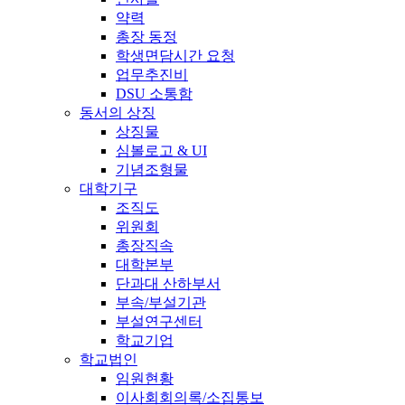
약력
총장 동정
학생면담시간 요청
업무추진비
DSU 소통함
동서의 상징
상징물
심볼로고 & UI
기념조형물
대학기구
조직도
위원회
총장직속
대학본부
단과대 산하부서
부속/부설기관
부설연구센터
학교기업
학교법인
임원현황
이사회회의록/소집통보