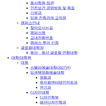
동서학원 정관
안전보건 경영방침 및 목표
기부금
임원 친족관계 교직원
캠퍼스안내
찾아오시는길
캠퍼스맵
교내전화번호
캠퍼스 투어 신청
글로컬대학30
동아ㆍ동서 글로컬 연합대학
대학/대학원
대학
스텔라예술대학(2027년)
임권택영화예술대학
영화과
뮤지컬엔터테인먼트과
연기과
디자인대학
디자인학부
패션디자인학과