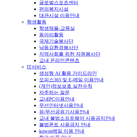
글로벌스포츠센터
편의복지시설
대관시설 이용안내
학생활동
학생채플-교목실
동아리활동
국제기술봉사단
낙동강환경봉사단
지역사회를 위한 자원봉사단
교내 온라인콘텐츠
IT서비스
생성형 AI 활용 가이드라인
오피스365 및 E-메일 이용안내
(개인)정보보호 실천수칙
자주하는 질문
교내PC이용안내
무선인터넷사용안내
유/무선공유기사용안내
교내 불법소프트웨어 사용금지안내
불법폰트 사용금지 안내
kowon메일 이용 안내