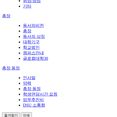
취업/창업
기타
총장
동서의비전
총장
동서의 상징
대학기구
학교법인
캠퍼스안내
글로컬대학30
총장 동정
인사말
약력
총장 동정
학생면담시간 요청
업무추진비
DSU 소통함
즐겨찾기
인쇄