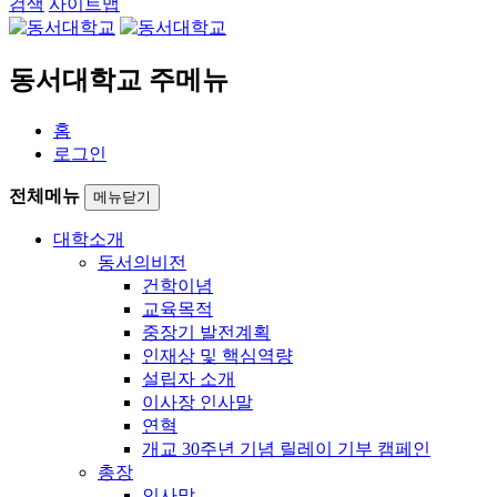
검색
사이트맵
동서대학교 주메뉴
홈
로그인
전체메뉴
메뉴닫기
대학소개
동서의비전
건학이념
교육목적
중장기 발전계획
인재상 및 핵심역량
설립자 소개
이사장 인사말
연혁
개교 30주년 기념 릴레이 기부 캠페인
총장
인사말