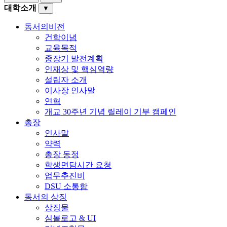
대학소개
▼
동서의비전
건학이념
교육목적
중장기 발전계획
인재상 및 핵심역량
설립자 소개
이사장 인사말
연혁
개교 30주년 기념 릴레이 기부 캠페인
총장
인사말
약력
총장 동정
학생면담시간 요청
업무추진비
DSU 소통함
동서의 상징
상징물
심볼로고 & UI