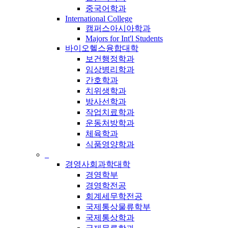
중국어학과
International College
캠퍼스아시아학과
Majors for Int'l Students
바이오헬스융합대학
보건행정학과
임상병리학과
간호학과
치위생학과
방사선학과
작업치료학과
운동처방학과
체육학과
식품영양학과
_
경영사회과학대학
경영학부
경영학전공
회계세무학전공
국제통상물류학부
국제통상학과