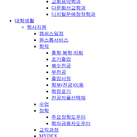
교회음악학과
다문화선교학과
디지털문예창작학과
대학생활
학사지원
캠퍼스일정
원스톱서비스
학적
휴학,복학,자퇴
조기졸업
복수전공
부전공
졸업사정
학부(전공)이동
학점포기
전공자율선택제
수업
장학
주요장학도우미
학자금융자도우미
교직과정
MYDEX