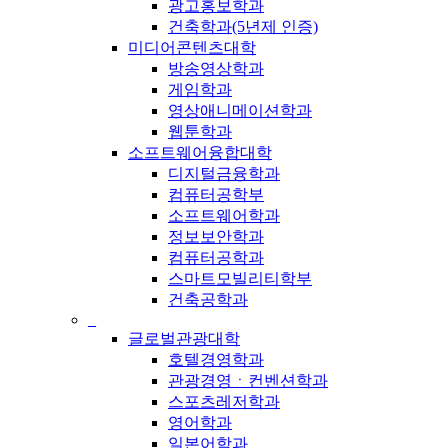
광고홍보학과
건축학과(5년제 인증)
미디어콘텐츠대학
방송영상학과
게임학과
영상애니메이션학과
웹툰학과
소프트웨어융합대학
디지털금융학과
컴퓨터공학부
소프트웨어학과
정보보안학과
컴퓨터공학과
스마트모빌리티학부
건축공학과
_
글로벌관광대학
호텔경영학과
관광경영ㆍ컨벤션학과
스포츠레저학과
영어학과
일본어학과