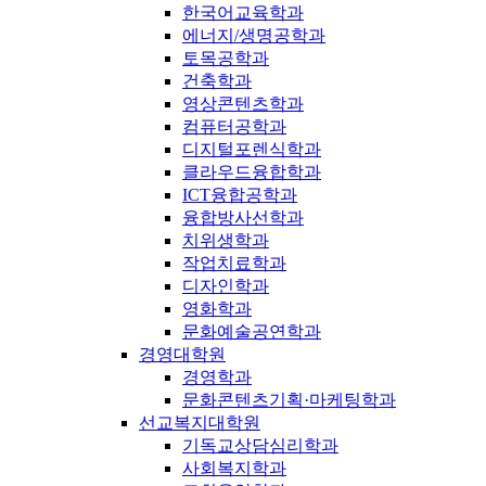
한국어교육학과
에너지/생명공학과
토목공학과
건축학과
영상콘텐츠학과
컴퓨터공학과
디지털포렌식학과
클라우드융합학과
ICT융합공학과
융합방사선학과
치위생학과
작업치료학과
디자인학과
영화학과
문화예술공연학과
경영대학원
경영학과
문화콘텐츠기획·마케팅학과
선교복지대학원
기독교상담심리학과
사회복지학과