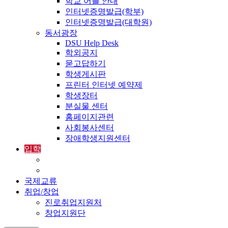
학교 어플 안내
인터넷증명발급(학부)
인터넷증명발급(대학원)
동서광장
DSU Help Desk
학외공지
묻고답하기
학생게시판
프린터 인터넷 예약제
학생장터
분실물 센터
홈페이지관련
사회봉사센터
장애학생지원센터
입학
입학정보
외국인입학-International Admissions
국제교류
취업/창업
진로취업지원처
창업지원단