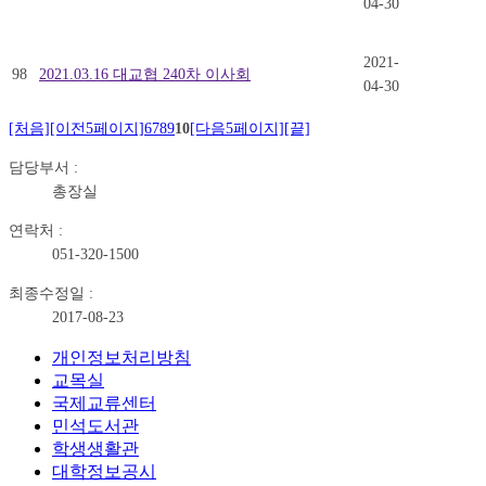
04-30
2021-
98
2021.03.16 대교협 240차 이사회
04-30
[처음]
[이전5페이지]
6
7
8
9
10
[다음5페이지]
[끝]
담당부서 :
총장실
연락처 :
051-320-1500
최종수정일 :
2017-08-23
개인정보처리방침
교목실
국제교류센터
민석도서관
학생생활관
대학정보공시