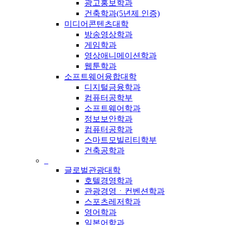
광고홍보학과
건축학과(5년제 인증)
미디어콘텐츠대학
방송영상학과
게임학과
영상애니메이션학과
웹툰학과
소프트웨어융합대학
디지털금융학과
컴퓨터공학부
소프트웨어학과
정보보안학과
컴퓨터공학과
스마트모빌리티학부
건축공학과
_
글로벌관광대학
호텔경영학과
관광경영ㆍ컨벤션학과
스포츠레저학과
영어학과
일본어학과