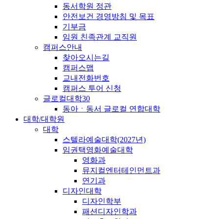
동서학원 정관
안전보건 경영방침 및 목표
기부금
임원 친족관계 교직원
캠퍼스안내
찾아오시는길
캠퍼스맵
교내전화번호
캠퍼스 투어 신청
글로컬대학30
동아ㆍ동서 글로컬 연합대학
대학/대학원
대학
스텔라예술대학(2027년)
임권택영화예술대학
영화과
뮤지컬엔터테인먼트과
연기과
디자인대학
디자인학부
패션디자인학과