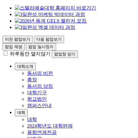
이전 팝업보기
다음 팝업보기
팝업 재생
팝업 일시정지
하루동안 열지않기
팝업창 닫기
대학소개
동서의 비전
총장
동서의 상징
대학기구
학교법인
캠퍼스안내
대학
대학
2024학년도 대학편제
융합연계전공