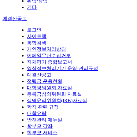
취업/창업
기타
예결산공고
로그인
사이트맵
통합검색
개인정보처리방침
이메일무단수집거부
자체평가 종합보고서
영상정보처리기기 운영·관리규정
예결산공고
적립금 운용현황
대학평의원회 자료실
등록금심의위원회 자료실
생명윤리위원회(IRB)자료실
학칙 관련 규정
대학요람
안전관리 매뉴얼
학부모 강좌
학부모 서비스