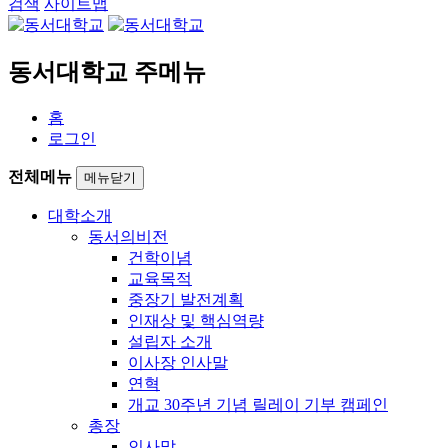
검색
사이트맵
동서대학교 주메뉴
홈
로그인
전체메뉴
메뉴닫기
대학소개
동서의비전
건학이념
교육목적
중장기 발전계획
인재상 및 핵심역량
설립자 소개
이사장 인사말
연혁
개교 30주년 기념 릴레이 기부 캠페인
총장
인사말