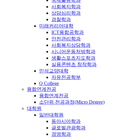
국제물류학과
사회복지학과
상담심리학과
경찰학과
미래커리어대학
ICT융합공학과
안전관리학과
사회복지상담학과
시니어운동처방학과
생활스포츠지도학과
실용콘텐츠 창작학과
민석교양대학
자유전공학부
Q College
융합연계전공
융합연계전공
소단위 전공과정(Micro Degree)
대학원
일반대학원
동아시아학과
글로벌관광학과
경영학과