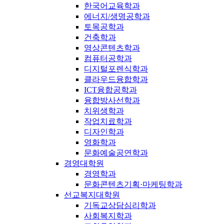
한국어교육학과
에너지/생명공학과
토목공학과
건축학과
영상콘텐츠학과
컴퓨터공학과
디지털포렌식학과
클라우드융합학과
ICT융합공학과
융합방사선학과
치위생학과
작업치료학과
디자인학과
영화학과
문화예술공연학과
경영대학원
경영학과
문화콘텐츠기획·마케팅학과
선교복지대학원
기독교상담심리학과
사회복지학과