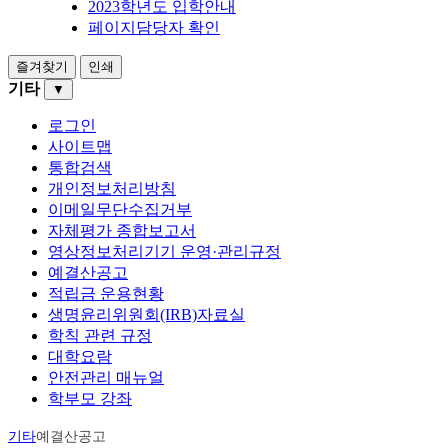
2023학년도 입학안내
페이지담당자 확인
즐겨찾기
인쇄
기타
▼
로그인
사이트맵
통합검색
개인정보처리방침
이메일무단수집거부
자체평가 종합보고서
영상정보처리기기 운영·관리규정
예결산공고
적립금 운용현황
생명윤리위원회(IRB)자료실
학칙 관련 규정
대학요람
안전관리 매뉴얼
학부모 강좌
기타
예결산공고