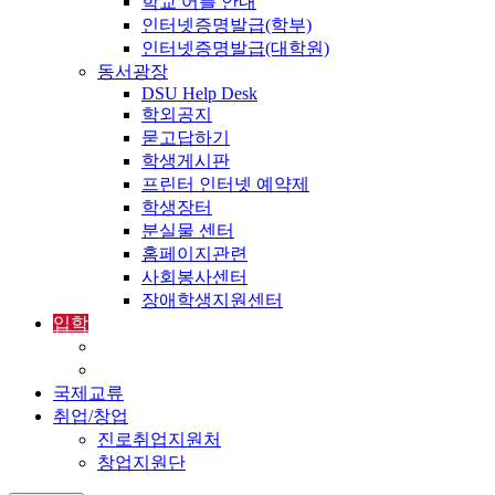
학교 어플 안내
인터넷증명발급(학부)
인터넷증명발급(대학원)
동서광장
DSU Help Desk
학외공지
묻고답하기
학생게시판
프린터 인터넷 예약제
학생장터
분실물 센터
홈페이지관련
사회봉사센터
장애학생지원센터
입학
입학정보
외국인입학-International Admissions
국제교류
취업/창업
진로취업지원처
창업지원단