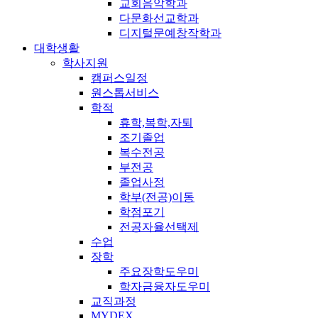
교회음악학과
다문화선교학과
디지털문예창작학과
대학생활
학사지원
캠퍼스일정
원스톱서비스
학적
휴학,복학,자퇴
조기졸업
복수전공
부전공
졸업사정
학부(전공)이동
학점포기
전공자율선택제
수업
장학
주요장학도우미
학자금융자도우미
교직과정
MYDEX