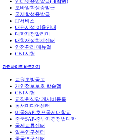
인터넷증명발급(대학원)
모바일학생증발급
국제학생증발급
IT서비스
대관시설 이용안내
대학재정알리미
대학재정회계센터
안전관리 매뉴얼
CBT시험
관련사이트 바로가기
교원초빙공고
개인정보보호 학습맵
CBT시험
교직원식당 캐시비등록
동서미디어센터
미국SAP-호프국제대학교
중국SAP-중남재경정법대학
국제교류센터
일본연구센터
중국연구센터