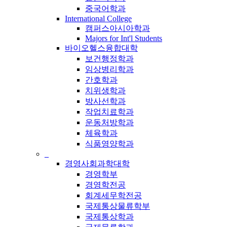
중국어학과
International College
캠퍼스아시아학과
Majors for Int'l Students
바이오헬스융합대학
보건행정학과
임상병리학과
간호학과
치위생학과
방사선학과
작업치료학과
운동처방학과
체육학과
식품영양학과
_
경영사회과학대학
경영학부
경영학전공
회계세무학전공
국제통상물류학부
국제통상학과