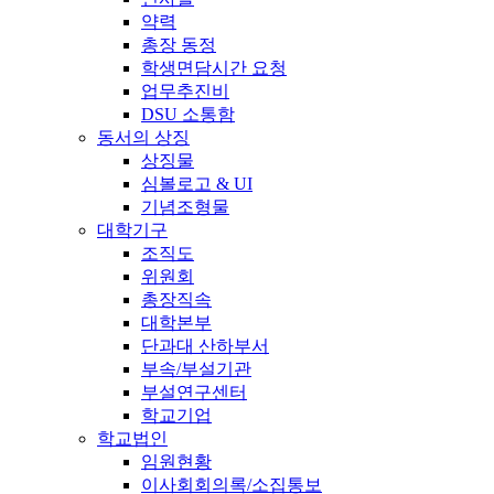
약력
총장 동정
학생면담시간 요청
업무추진비
DSU 소통함
동서의 상징
상징물
심볼로고 & UI
기념조형물
대학기구
조직도
위원회
총장직속
대학본부
단과대 산하부서
부속/부설기관
부설연구센터
학교기업
학교법인
임원현황
이사회회의록/소집통보