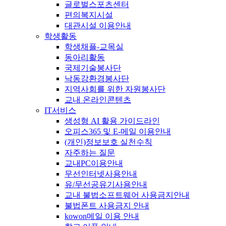
글로벌스포츠센터
편의복지시설
대관시설 이용안내
학생활동
학생채플-교목실
동아리활동
국제기술봉사단
낙동강환경봉사단
지역사회를 위한 자원봉사단
교내 온라인콘텐츠
IT서비스
생성형 AI 활용 가이드라인
오피스365 및 E-메일 이용안내
(개인)정보보호 실천수칙
자주하는 질문
교내PC이용안내
무선인터넷사용안내
유/무선공유기사용안내
교내 불법소프트웨어 사용금지안내
불법폰트 사용금지 안내
kowon메일 이용 안내