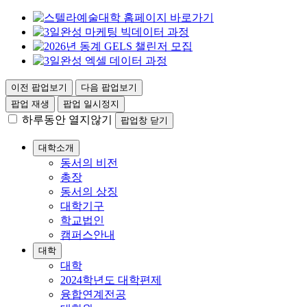
이전 팝업보기
다음 팝업보기
팝업 재생
팝업 일시정지
하루동안 열지않기
팝업창 닫기
대학소개
동서의 비전
총장
동서의 상징
대학기구
학교법인
캠퍼스안내
대학
대학
2024학년도 대학편제
융합연계전공