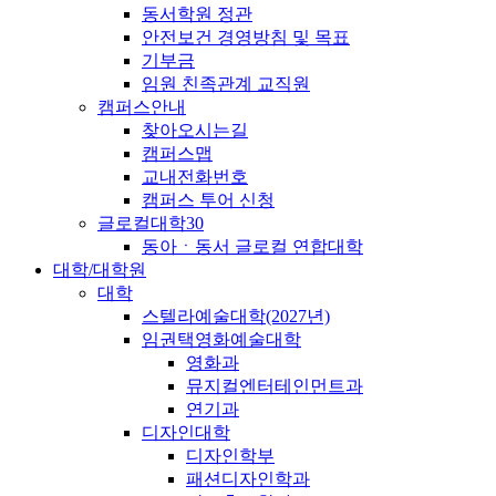
동서학원 정관
안전보건 경영방침 및 목표
기부금
임원 친족관계 교직원
캠퍼스안내
찾아오시는길
캠퍼스맵
교내전화번호
캠퍼스 투어 신청
글로컬대학30
동아ㆍ동서 글로컬 연합대학
대학/대학원
대학
스텔라예술대학(2027년)
임권택영화예술대학
영화과
뮤지컬엔터테인먼트과
연기과
디자인대학
디자인학부
패션디자인학과