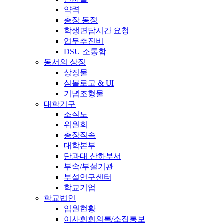
약력
총장 동정
학생면담시간 요청
업무추진비
DSU 소통함
동서의 상징
상징물
심볼로고 & UI
기념조형물
대학기구
조직도
위원회
총장직속
대학본부
단과대 산하부서
부속/부설기관
부설연구센터
학교기업
학교법인
임원현황
이사회회의록/소집통보