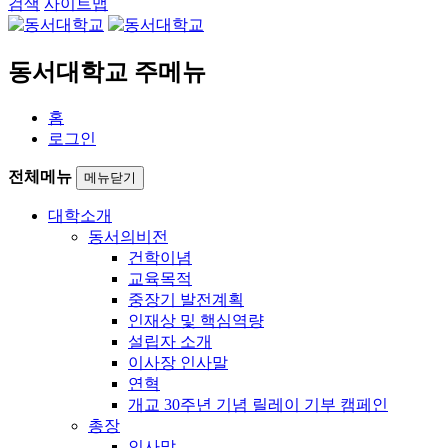
검색
사이트맵
동서대학교 주메뉴
홈
로그인
전체메뉴
메뉴닫기
대학소개
동서의비전
건학이념
교육목적
중장기 발전계획
인재상 및 핵심역량
설립자 소개
이사장 인사말
연혁
개교 30주년 기념 릴레이 기부 캠페인
총장
인사말