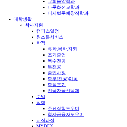
교회음악학과
다문화선교학과
디지털문예창작학과
대학생활
학사지원
캠퍼스일정
원스톱서비스
학적
휴학,복학,자퇴
조기졸업
복수전공
부전공
졸업사정
학부(전공)이동
학점포기
전공자율선택제
수업
장학
주요장학도우미
학자금융자도우미
교직과정
MYDEX