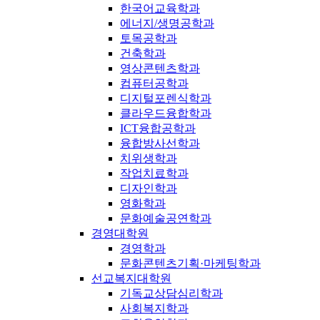
한국어교육학과
에너지/생명공학과
토목공학과
건축학과
영상콘텐츠학과
컴퓨터공학과
디지털포렌식학과
클라우드융합학과
ICT융합공학과
융합방사선학과
치위생학과
작업치료학과
디자인학과
영화학과
문화예술공연학과
경영대학원
경영학과
문화콘텐츠기획·마케팅학과
선교복지대학원
기독교상담심리학과
사회복지학과