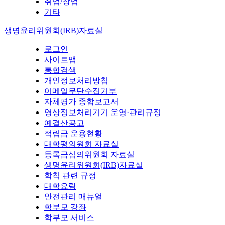
취업/창업
기타
생명윤리위원회(IRB)자료실
로그인
사이트맵
통합검색
개인정보처리방침
이메일무단수집거부
자체평가 종합보고서
영상정보처리기기 운영·관리규정
예결산공고
적립금 운용현황
대학평의원회 자료실
등록금심의위원회 자료실
생명윤리위원회(IRB)자료실
학칙 관련 규정
대학요람
안전관리 매뉴얼
학부모 강좌
학부모 서비스