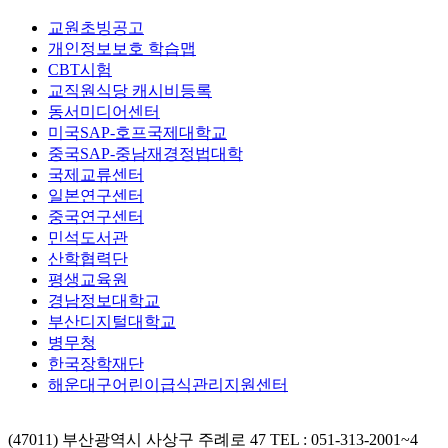
교원초빙공고
개인정보보호 학습맵
CBT시험
교직원식당 캐시비등록
동서미디어센터
미국SAP-호프국제대학교
중국SAP-중남재경정법대학
국제교류센터
일본연구센터
중국연구센터
민석도서관
산학협력단
평생교육원
경남정보대학교
부산디지털대학교
병무청
한국장학재단
해운대구어린이급식관리지원센터
(47011) 부산광역시 사상구 주례로 47
TEL : 051-313-2001~4