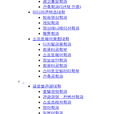
광고홍보학과
건축학과(5년제 인증)
미디어콘텐츠대학
방송영상학과
게임학과
영상애니메이션학과
웹툰학과
소프트웨어융합대학
디지털금융학과
컴퓨터공학부
소프트웨어학과
정보보안학과
컴퓨터공학과
스마트모빌리티학부
건축공학과
_
글로벌관광대학
호텔경영학과
관광경영ㆍ컨벤션학과
스포츠레저학과
영어학과
일본어학과