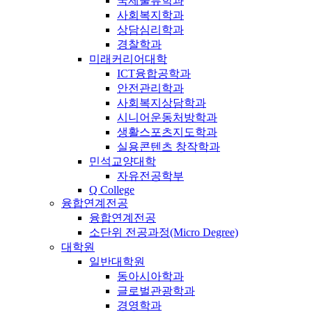
국제물류학과
사회복지학과
상담심리학과
경찰학과
미래커리어대학
ICT융합공학과
안전관리학과
사회복지상담학과
시니어운동처방학과
생활스포츠지도학과
실용콘텐츠 창작학과
민석교양대학
자유전공학부
Q College
융합연계전공
융합연계전공
소단위 전공과정(Micro Degree)
대학원
일반대학원
동아시아학과
글로벌관광학과
경영학과