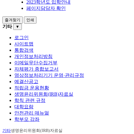
2023학년도 입학안내
페이지담당자 확인
즐겨찾기
인쇄
기타
▼
로그인
사이트맵
통합검색
개인정보처리방침
이메일무단수집거부
자체평가 종합보고서
영상정보처리기기 운영·관리규정
예결산공고
적립금 운용현황
생명윤리위원회(IRB)자료실
학칙 관련 규정
대학요람
안전관리 매뉴얼
학부모 강좌
기타
생명윤리위원회(IRB)자료실