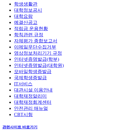
학생생활관
대학정보공시
대학요람
예결산공고
적립금 운용현황
학칙관련 규정
자체평가 종합보고서
이메일무단수집거부
영상정보처리기기 규정
인터넷증명발급(학부)
인터넷증명발급(대학원)
모바일학생증발급
국제학생증발급
IT서비스
대관시설 이용안내
대학재정알리미
대학재정회계센터
안전관리 매뉴얼
CBT시험
관련사이트 바로가기