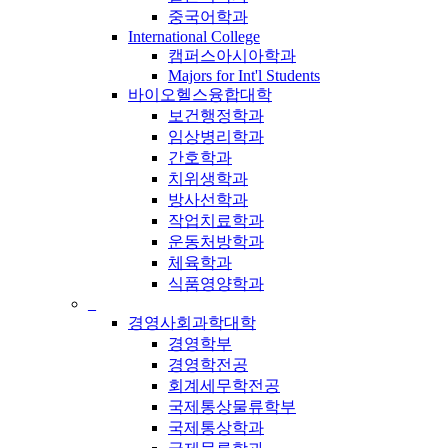
중국어학과
International College
캠퍼스아시아학과
Majors for Int'l Students
바이오헬스융합대학
보건행정학과
임상병리학과
간호학과
치위생학과
방사선학과
작업치료학과
운동처방학과
체육학과
식품영양학과
_
경영사회과학대학
경영학부
경영학전공
회계세무학전공
국제통상물류학부
국제통상학과