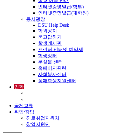
학교 어플 안내
인터넷증명발급(학부)
인터넷증명발급(대학원)
동서광장
DSU Help Desk
학외공지
묻고답하기
학생게시판
프린터 인터넷 예약제
학생장터
분실물 센터
홈페이지관련
사회봉사센터
장애학생지원센터
입학
입학정보
외국인입학-International Admissions
국제교류
취업/창업
진로취업지원처
창업지원단