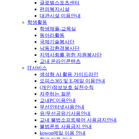
글로벌스포츠센터
편의복지시설
대관시설 이용안내
학생활동
학생채플-교목실
동아리활동
국제기술봉사단
낙동강환경봉사단
지역사회를 위한 자원봉사단
교내 온라인콘텐츠
IT서비스
생성형 AI 활용 가이드라인
오피스365 및 E-메일 이용안내
(개인)정보보호 실천수칙
자주하는 질문
교내PC이용안내
무선인터넷사용안내
유/무선공유기사용안내
교내 불법소프트웨어 사용금지안내
불법폰트 사용금지 안내
kowon메일 이용 안내