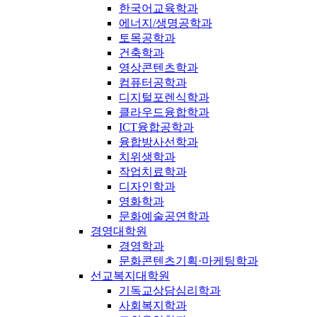
한국어교육학과
에너지/생명공학과
토목공학과
건축학과
영상콘텐츠학과
컴퓨터공학과
디지털포렌식학과
클라우드융합학과
ICT융합공학과
융합방사선학과
치위생학과
작업치료학과
디자인학과
영화학과
문화예술공연학과
경영대학원
경영학과
문화콘텐츠기획·마케팅학과
선교복지대학원
기독교상담심리학과
사회복지학과