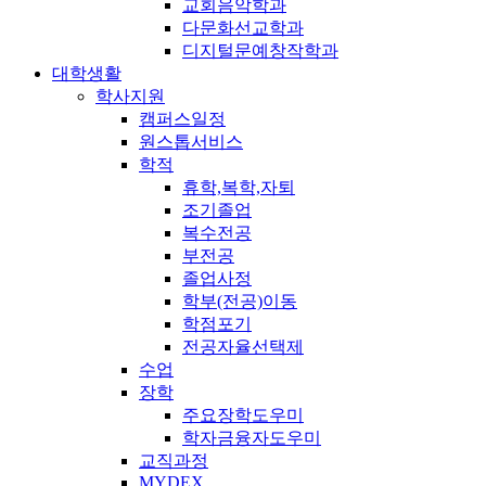
교회음악학과
다문화선교학과
디지털문예창작학과
대학생활
학사지원
캠퍼스일정
원스톱서비스
학적
휴학,복학,자퇴
조기졸업
복수전공
부전공
졸업사정
학부(전공)이동
학점포기
전공자율선택제
수업
장학
주요장학도우미
학자금융자도우미
교직과정
MYDEX