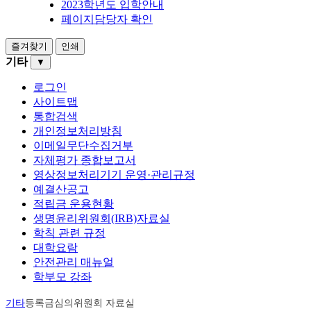
2023학년도 입학안내
페이지담당자 확인
즐겨찾기
인쇄
기타
▼
로그인
사이트맵
통합검색
개인정보처리방침
이메일무단수집거부
자체평가 종합보고서
영상정보처리기기 운영·관리규정
예결산공고
적립금 운용현황
생명윤리위원회(IRB)자료실
학칙 관련 규정
대학요람
안전관리 매뉴얼
학부모 강좌
기타
등록금심의위원회 자료실