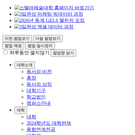
이전 팝업보기
다음 팝업보기
팝업 재생
팝업 일시정지
하루동안 열지않기
팝업창 닫기
대학소개
동서의 비전
총장
동서의 상징
대학기구
학교법인
캠퍼스안내
대학
대학
2024학년도 대학편제
융합연계전공