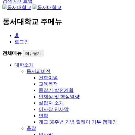
검색
사이트맵
동서대학교 주메뉴
홈
로그인
전체메뉴
메뉴닫기
대학소개
동서의비전
건학이념
교육목적
중장기 발전계획
인재상 및 핵심역량
설립자 소개
이사장 인사말
연혁
개교 30주년 기념 릴레이 기부 캠페인
총장
인사말