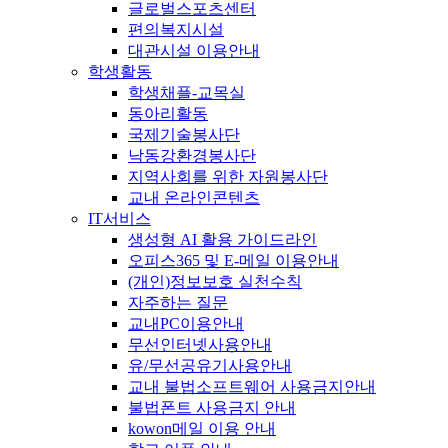
글로벌스포츠센터
편의복지시설
대관시설 이용안내
학생활동
학생채플-교목실
동아리활동
국제기술봉사단
낙동강환경봉사단
지역사회를 위한 자원봉사단
교내 온라인콘텐츠
IT서비스
생성형 AI 활용 가이드라인
오피스365 및 E-메일 이용안내
(개인)정보보호 실천수칙
자주하는 질문
교내PC이용안내
무선인터넷사용안내
유/무선공유기사용안내
교내 불법소프트웨어 사용금지안내
불법폰트 사용금지 안내
kowon메일 이용 안내