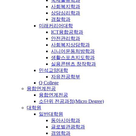
국제물류학과
사회복지학과
상담심리학과
경찰학과
미래커리어대학
ICT융합공학과
안전관리학과
사회복지상담학과
시니어운동처방학과
생활스포츠지도학과
실용콘텐츠 창작학과
민석교양대학
자유전공학부
Q College
융합연계전공
융합연계전공
소단위 전공과정(Micro Degree)
대학원
일반대학원
동아시아학과
글로벌관광학과
경영학과