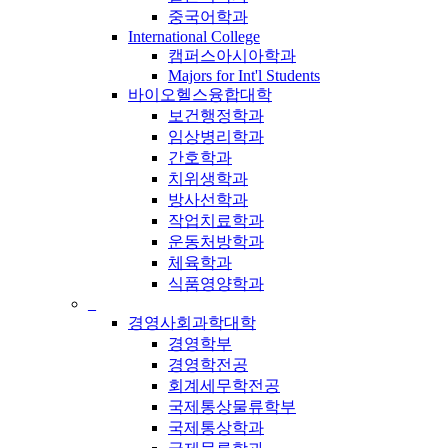
중국어학과
International College
캠퍼스아시아학과
Majors for Int'l Students
바이오헬스융합대학
보건행정학과
임상병리학과
간호학과
치위생학과
방사선학과
작업치료학과
운동처방학과
체육학과
식품영양학과
_
경영사회과학대학
경영학부
경영학전공
회계세무학전공
국제통상물류학부
국제통상학과