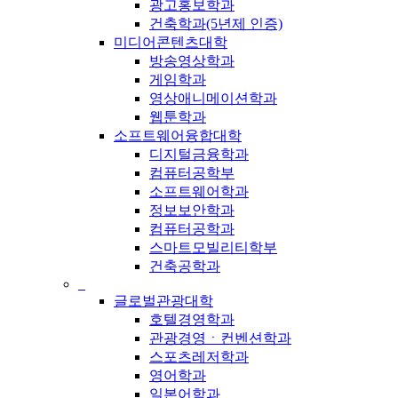
광고홍보학과
건축학과(5년제 인증)
미디어콘텐츠대학
방송영상학과
게임학과
영상애니메이션학과
웹툰학과
소프트웨어융합대학
디지털금융학과
컴퓨터공학부
소프트웨어학과
정보보안학과
컴퓨터공학과
스마트모빌리티학부
건축공학과
_
글로벌관광대학
호텔경영학과
관광경영ㆍ컨벤션학과
스포츠레저학과
영어학과
일본어학과