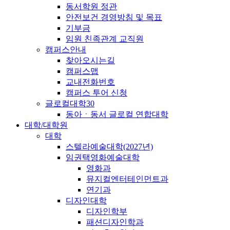
동서학원 정관
안전보건 경영방침 및 목표
기부금
임원 친족관계 교직원
캠퍼스안내
찾아오시는길
캠퍼스맵
교내전화번호
캠퍼스 투어 신청
글로컬대학30
동아ㆍ동서 글로컬 연합대학
대학/대학원
대학
스텔라예술대학(2027년)
임권택영화예술대학
영화과
뮤지컬엔터테인먼트과
연기과
디자인대학
디자인학부
패션디자인학과