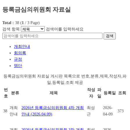
등록금심의위원회 자료실
Total :
38
(
1
/
3
Page)
검색 항목
검색어를 입력하세요
검색
개최안내
회의록
규정
명단
등록금심의위원회 자료실 게시판 목록으로 번호,분류,제목,작성자,파
일,등록일,조회 제공
번
작성
파
분류
제목
등록일
조회
호
자
일
개최
2026년 등록금심의위원회 4차 개최
최성
2026-
38
373
안내
안내 (2026.04.09)
근
04-09
개최
2026년 등록금심의위원회 3차 개최
최성
2026-