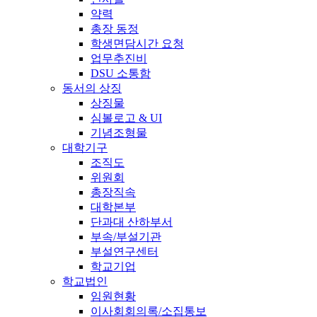
약력
총장 동정
학생면담시간 요청
업무추진비
DSU 소통함
동서의 상징
상징물
심볼로고 & UI
기념조형물
대학기구
조직도
위원회
총장직속
대학본부
단과대 산하부서
부속/부설기관
부설연구센터
학교기업
학교법인
임원현황
이사회회의록/소집통보