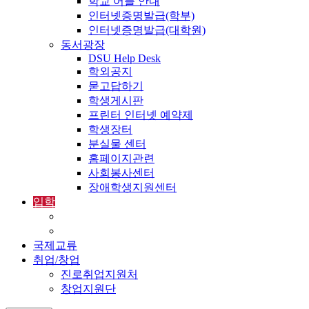
학교 어플 안내
인터넷증명발급(학부)
인터넷증명발급(대학원)
동서광장
DSU Help Desk
학외공지
묻고답하기
학생게시판
프린터 인터넷 예약제
학생장터
분실물 센터
홈페이지관련
사회봉사센터
장애학생지원센터
입학
입학정보
외국인입학-International Admissions
국제교류
취업/창업
진로취업지원처
창업지원단