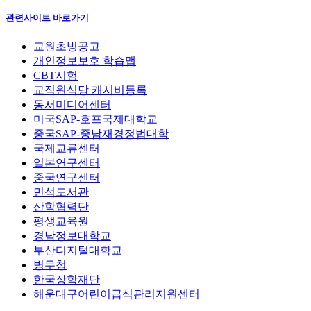
관련사이트 바로가기
교원초빙공고
개인정보보호 학습맵
CBT시험
교직원식당 캐시비등록
동서미디어센터
미국SAP-호프국제대학교
중국SAP-중남재경정법대학
국제교류센터
일본연구센터
중국연구센터
민석도서관
산학협력단
평생교육원
경남정보대학교
부산디지털대학교
병무청
한국장학재단
해운대구어린이급식관리지원센터