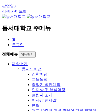
팝업열기
검색
사이트맵
동서대학교 주메뉴
홈
로그인
전체메뉴
메뉴닫기
대학소개
동서의비전
건학이념
교육목적
중장기 발전계획
인재상 및 핵심역량
설립자 소개
이사장 인사말
연혁
개교 30주년 기념 릴레이 기부 캠페인