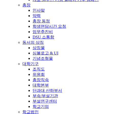
총장
인사말
약력
총장 동정
학생면담시간 요청
업무추진비
DSU 소통함
동서의 상징
상징물
심볼로고 & UI
기념조형물
대학기구
조직도
위원회
총장직속
대학본부
단과대 산하부서
부속/부설기관
부설연구센터
학교기업
학교법인