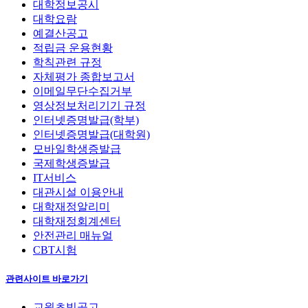
대학정보공시
대학요람
예결산공고
적립금 운용현황
학칙관련 규정
자체평가 종합보고서
이메일무단수집거부
영상정보처리기기 규정
인터넷증명발급(학부)
인터넷증명발급(대학원)
모바일학생증발급
국제학생증발급
IT서비스
대관시설 이용안내
대학재정알리미
대학재정회계센터
안전관리 매뉴얼
CBT시험
관련사이트 바로가기
교원초빙공고