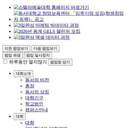
이전 팝업보기
다음 팝업보기
팝업 재생
팝업 일시정지
하루동안 열지않기
팝업창 닫기
대학소개
동서의 비전
총장
동서의 상징
대학기구
학교법인
캠퍼스안내
대학
대학