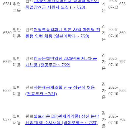
완료
2026년 부산지역인재 장학금 상반기
2026-
6581
취업
가
653
취업장려금 지원자 모집 ( ~ 7/20)
07-13
교육
은
김
일반
완료
더핑크퐁컴퍼니 일본 사업 마케팅 전
2026-
6580
가
869
채용
환형 인턴 채용 (일본어학과 ~ 7/29)
07-10
은
김
일반
완료
한국문학번역원 2026년도 제5차 공
2026-
6579
가
797
채용
개채용 (전공무관 ~ 7/22)
07-10
은
김
일반
완료
자본재공제조합 신규 정규직 채용
2026-
6578
가
838
채용
(전공무관 ~ 7/21)
07-10
은
김
일반
완료
셀트리온 DP(완제의약품) 생산 분야
2026-
6577
가
702
채용
신입/경력 수시채용 (바이오헬스 ~ 7/23)
07-10
은