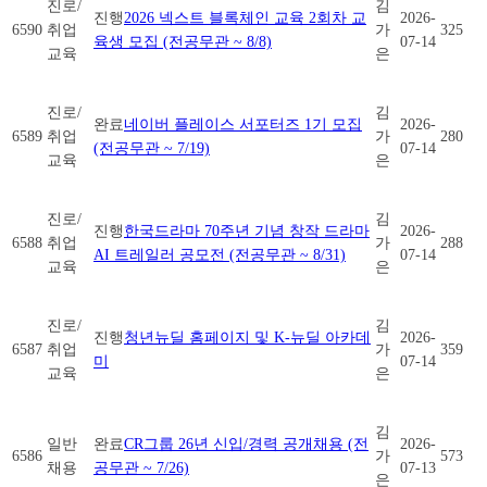
진로/
김
진행
2026 넥스트 블록체인 교육 2회차 교
2026-
6590
취업
가
325
육생 모집 (전공무관 ~ 8/8)
07-14
교육
은
진로/
김
완료
네이버 플레이스 서포터즈 1기 모집
2026-
6589
취업
가
280
(전공무관 ~ 7/19)
07-14
교육
은
진로/
김
진행
한국드라마 70주년 기념 창작 드라마
2026-
6588
취업
가
288
AI 트레일러 공모전 (전공무관 ~ 8/31)
07-14
교육
은
진로/
김
진행
청년뉴딜 홈페이지 및 K-뉴딜 아카데
2026-
6587
취업
가
359
미
07-14
교육
은
김
일반
완료
CR그룹 26년 신입/경력 공개채용 (전
2026-
6586
가
573
채용
공무관 ~ 7/26)
07-13
은