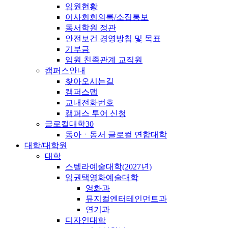
임원현황
이사회회의록/소집통보
동서학원 정관
안전보건 경영방침 및 목표
기부금
임원 친족관계 교직원
캠퍼스안내
찾아오시는길
캠퍼스맵
교내전화번호
캠퍼스 투어 신청
글로컬대학30
동아ㆍ동서 글로컬 연합대학
대학/대학원
대학
스텔라예술대학(2027년)
임권택영화예술대학
영화과
뮤지컬엔터테인먼트과
연기과
디자인대학