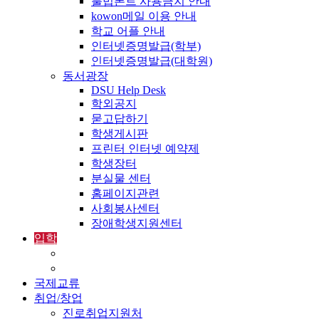
불법폰트 사용금지 안내
kowon메일 이용 안내
학교 어플 안내
인터넷증명발급(학부)
인터넷증명발급(대학원)
동서광장
DSU Help Desk
학외공지
묻고답하기
학생게시판
프린터 인터넷 예약제
학생장터
분실물 센터
홈페이지관련
사회봉사센터
장애학생지원센터
입학
입학정보
외국인입학-International Admissions
국제교류
취업/창업
진로취업지원처