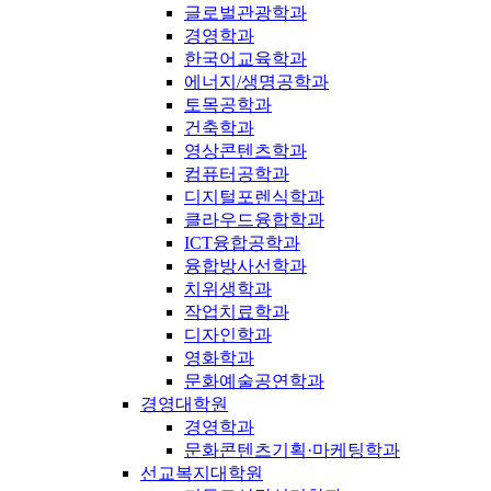
글로벌관광학과
경영학과
한국어교육학과
에너지/생명공학과
토목공학과
건축학과
영상콘텐츠학과
컴퓨터공학과
디지털포렌식학과
클라우드융합학과
ICT융합공학과
융합방사선학과
치위생학과
작업치료학과
디자인학과
영화학과
문화예술공연학과
경영대학원
경영학과
문화콘텐츠기획·마케팅학과
선교복지대학원