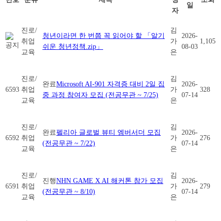
일
자
진로/
김
청년이라면 한 번쯤 꼭 읽어야 할 「알기
2026-
취업
가
1,105
쉬운 청년정책.zip」
08-03
교육
은
진로/
김
완료
Microsoft AI-901 자격증 대비 2일 집
2026-
6593
취업
가
328
중 과정 참여자 모집 (전공무관 ~ 7/25)
07-14
교육
은
진로/
김
완료
펠리아 글로벌 뷰티 엠버서더 모집
2026-
6592
취업
가
276
(전공무관 ~ 7/22)
07-14
교육
은
진로/
김
진행
NHN GAME X AI 해커톤 참가 모집
2026-
6591
취업
가
279
(전공무관 ~ 8/10)
07-14
교육
은