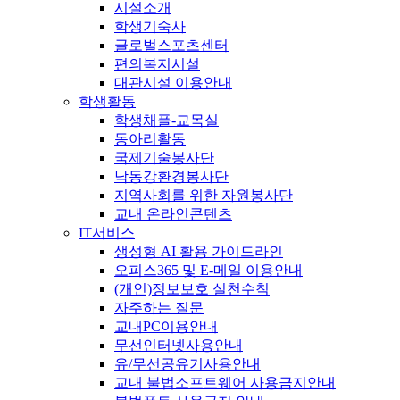
시설소개
학생기숙사
글로벌스포츠센터
편의복지시설
대관시설 이용안내
학생활동
학생채플-교목실
동아리활동
국제기술봉사단
낙동강환경봉사단
지역사회를 위한 자원봉사단
교내 온라인콘텐츠
IT서비스
생성형 AI 활용 가이드라인
오피스365 및 E-메일 이용안내
(개인)정보보호 실천수칙
자주하는 질문
교내PC이용안내
무선인터넷사용안내
유/무선공유기사용안내
교내 불법소프트웨어 사용금지안내