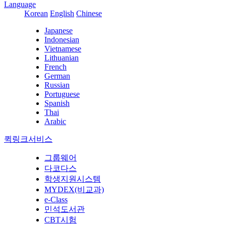
Language
Korean
English
Chinese
Japanese
Indonesian
Vietnamese
Lithuanian
French
German
Russian
Portuguese
Spanish
Thai
Arabic
퀵링크서비스
그룹웨어
다코다스
학생지원시스템
MYDEX(비교과)
e-Class
민석도서관
CBT시험