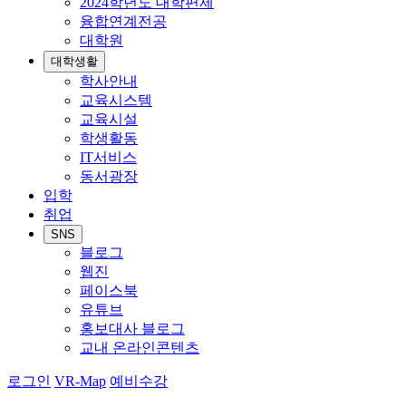
2024학년도 대학편제
융합연계전공
대학원
대학생활
학사안내
교육시스템
교육시설
학생활동
IT서비스
동서광장
입학
취업
SNS
블로그
웹진
페이스북
유튜브
홍보대사 블로그
교내 온라인콘텐츠
로그인
VR-Map
예비수강