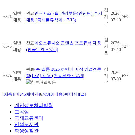
김
일반
완료
인터지스 7월 관리부문(안전팀) 수시
2026-
6576
가
760
채용
채용 (국제물류학과 ~ 7/15)
07-10
은
김
일반
완료
이오스튜디오 콘텐츠 프로듀서 채용
2026-
6575
가
727
채용
(전공무관 ~ 7/23)
07-10
은
완료
(주)일룸 2026 하반기 매장 영업전문
김
일반
2026-
6574
직(LSA) 채용 (전공무관 ~ 7/26)
가
675
채용
07-09
은
[처음]
[이전5페이지]
6
7
8
9
10
[다음5페이지]
[끝]
개인정보처리방침
교목실
국제교류센터
민석도서관
학생생활관