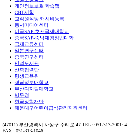
개인정보보호 학습맵
CBT시험
교직원식당 캐시비등록
동서미디어센터
미국SAP-호프국제대학교
중국SAP-중남재경정법대학
국제교류센터
일본연구센터
중국연구센터
민석도서관
산학협력단
평생교육원
경남정보대학교
부산디지털대학교
병무청
한국장학재단
해운대구어린이급식관리지원센터
(47011) 부산광역시 사상구 주례로 47
TEL : 051-313-2001~4
FAX : 051-313-1046