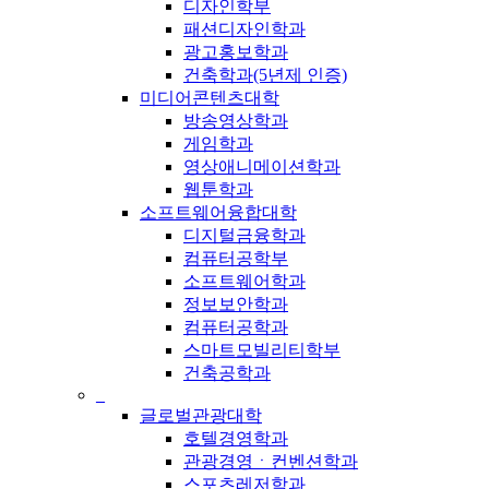
디자인학부
패션디자인학과
광고홍보학과
건축학과(5년제 인증)
미디어콘텐츠대학
방송영상학과
게임학과
영상애니메이션학과
웹툰학과
소프트웨어융합대학
디지털금융학과
컴퓨터공학부
소프트웨어학과
정보보안학과
컴퓨터공학과
스마트모빌리티학부
건축공학과
_
글로벌관광대학
호텔경영학과
관광경영ㆍ컨벤션학과
스포츠레저학과