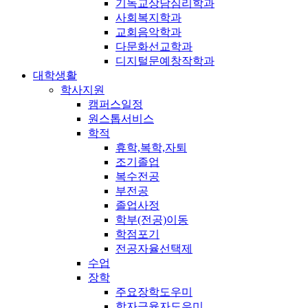
기독교상담심리학과
사회복지학과
교회음악학과
다문화선교학과
디지털문예창작학과
대학생활
학사지원
캠퍼스일정
원스톱서비스
학적
휴학,복학,자퇴
조기졸업
복수전공
부전공
졸업사정
학부(전공)이동
학점포기
전공자율선택제
수업
장학
주요장학도우미
학자금융자도우미