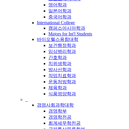
영어학과
일본어학과
중국어학과
International College
캠퍼스아시아학과
Majors for Int'l Students
바이오헬스융합대학
보건행정학과
임상병리학과
간호학과
치위생학과
방사선학과
작업치료학과
운동처방학과
체육학과
식품영양학과
_
경영사회과학대학
경영학부
경영학전공
회계세무학전공