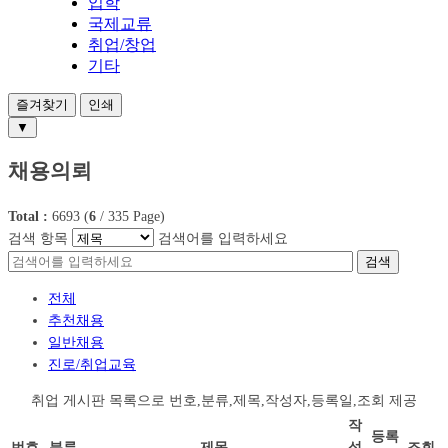
입학
국제교류
취업/창업
기타
즐겨찾기
인쇄
▼
채용의뢰
Total :
6693
(
6
/
335
Page)
검색 항목
검색어를 입력하세요
검색
전체
추천채용
일반채용
진로/취업교육
취업 게시판 목록으로 번호,분류,제목,작성자,등록일,조회 제공
작
등록
번호
분류
제목
성
조회