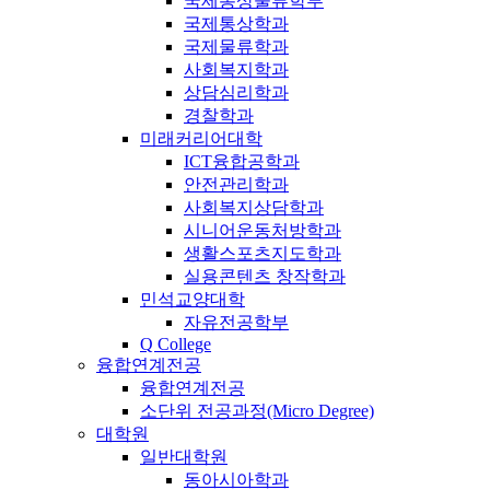
국제통상물류학부
국제통상학과
국제물류학과
사회복지학과
상담심리학과
경찰학과
미래커리어대학
ICT융합공학과
안전관리학과
사회복지상담학과
시니어운동처방학과
생활스포츠지도학과
실용콘텐츠 창작학과
민석교양대학
자유전공학부
Q College
융합연계전공
융합연계전공
소단위 전공과정(Micro Degree)
대학원
일반대학원
동아시아학과