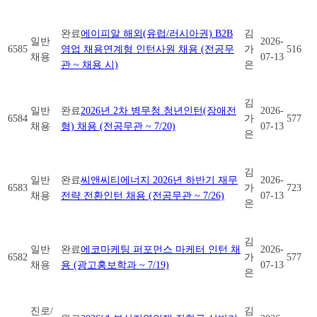
완료
에이피알 해외(유럽/러시아권) B2B
김
일반
2026-
6585
영업 채용연계형 인턴사원 채용 (전공무
가
516
채용
07-13
관 ~ 채용 시)
은
김
일반
완료
2026년 2차 병무청 청년인턴(장애전
2026-
6584
가
577
채용
형) 채용 (전공무관 ~ 7/20)
07-13
은
김
일반
완료
씨앤씨티에너지 2026년 하반기 재무
2026-
6583
가
723
채용
전략 전환인턴 채용 (전공무관 ~ 7/26)
07-13
은
김
일반
완료
에코마케팅 퍼포먼스 마케터 인턴 채
2026-
6582
가
577
채용
용 (광고홍보학과 ~ 7/19)
07-13
은
진로/
김