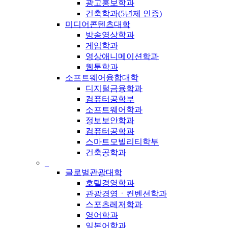
광고홍보학과
건축학과(5년제 인증)
미디어콘텐츠대학
방송영상학과
게임학과
영상애니메이션학과
웹툰학과
소프트웨어융합대학
디지털금융학과
컴퓨터공학부
소프트웨어학과
정보보안학과
컴퓨터공학과
스마트모빌리티학부
건축공학과
_
글로벌관광대학
호텔경영학과
관광경영ㆍ컨벤션학과
스포츠레저학과
영어학과
일본어학과