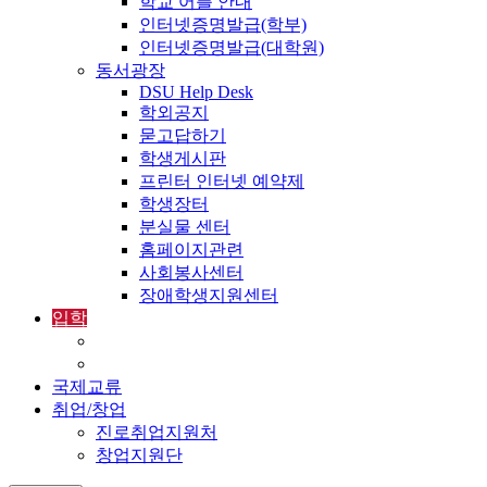
학교 어플 안내
인터넷증명발급(학부)
인터넷증명발급(대학원)
동서광장
DSU Help Desk
학외공지
묻고답하기
학생게시판
프린터 인터넷 예약제
학생장터
분실물 센터
홈페이지관련
사회봉사센터
장애학생지원센터
입학
입학정보
외국인입학-International Admissions
국제교류
취업/창업
진로취업지원처
창업지원단