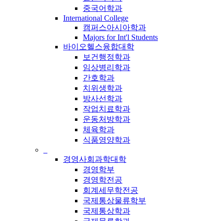
중국어학과
International College
캠퍼스아시아학과
Majors for Int'l Students
바이오헬스융합대학
보건행정학과
임상병리학과
간호학과
치위생학과
방사선학과
작업치료학과
운동처방학과
체육학과
식품영양학과
_
경영사회과학대학
경영학부
경영학전공
회계세무학전공
국제통상물류학부
국제통상학과