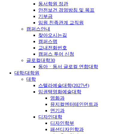
동서학원 정관
안전보건 경영방침 및 목표
기부금
임원 친족관계 교직원
캠퍼스안내
찾아오시는길
캠퍼스맵
교내전화번호
캠퍼스 투어 신청
글로컬대학30
동아ㆍ동서 글로컬 연합대학
대학/대학원
대학
스텔라예술대학(2027년)
임권택영화예술대학
영화과
뮤지컬엔터테인먼트과
연기과
디자인대학
디자인학부
패션디자인학과