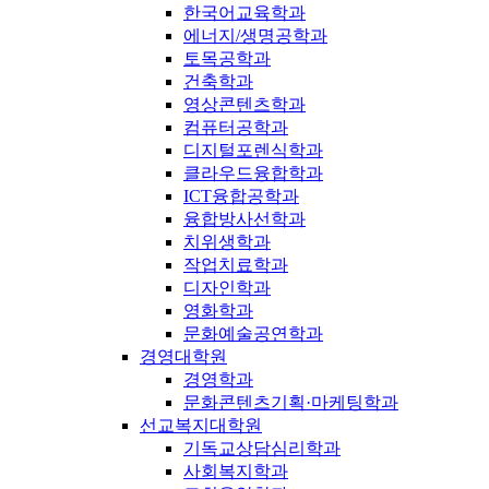
한국어교육학과
에너지/생명공학과
토목공학과
건축학과
영상콘텐츠학과
컴퓨터공학과
디지털포렌식학과
클라우드융합학과
ICT융합공학과
융합방사선학과
치위생학과
작업치료학과
디자인학과
영화학과
문화예술공연학과
경영대학원
경영학과
문화콘텐츠기획·마케팅학과
선교복지대학원
기독교상담심리학과
사회복지학과