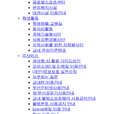
글로벌스포츠센터
편의복지시설
대관시설 이용안내
학생활동
학생채플-교목실
동아리활동
국제기술봉사단
낙동강환경봉사단
지역사회를 위한 자원봉사단
교내 온라인콘텐츠
IT서비스
생성형 AI 활용 가이드라인
오피스365 및 E-메일 이용안내
(개인)정보보호 실천수칙
자주하는 질문
교내PC이용안내
무선인터넷사용안내
유/무선공유기사용안내
교내 불법소프트웨어 사용금지안내
불법폰트 사용금지 안내
kowon메일 이용 안내