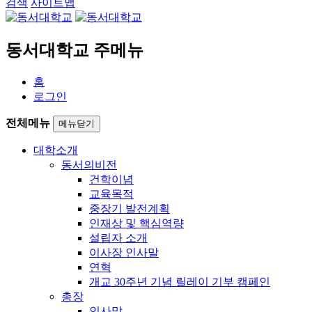
검색
사이트맵
동서대학교 주메뉴
홈
로그인
전체메뉴
메뉴닫기
대학소개
동서의비전
건학이념
교육목적
중장기 발전계획
인재상 및 핵심역량
설립자 소개
이사장 인사말
연혁
개교 30주년 기념 릴레이 기부 캠페인
총장
인사말