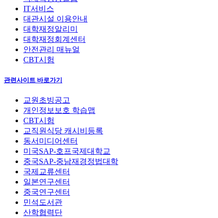
IT서비스
대관시설 이용안내
대학재정알리미
대학재정회계센터
안전관리 매뉴얼
CBT시험
관련사이트 바로가기
교원초빙공고
개인정보보호 학습맵
CBT시험
교직원식당 캐시비등록
동서미디어센터
미국SAP-호프국제대학교
중국SAP-중남재경정법대학
국제교류센터
일본연구센터
중국연구센터
민석도서관
산학협력단