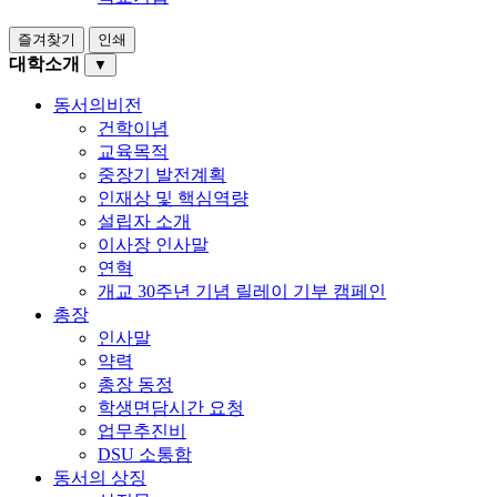
즐겨찾기
인쇄
대학소개
▼
동서의비전
건학이념
교육목적
중장기 발전계획
인재상 및 핵심역량
설립자 소개
이사장 인사말
연혁
개교 30주년 기념 릴레이 기부 캠페인
총장
인사말
약력
총장 동정
학생면담시간 요청
업무추진비
DSU 소통함
동서의 상징