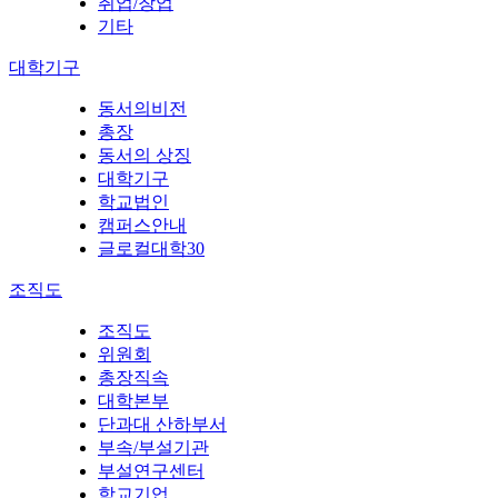
취업/창업
기타
대학기구
동서의비전
총장
동서의 상징
대학기구
학교법인
캠퍼스안내
글로컬대학30
조직도
조직도
위원회
총장직속
대학본부
단과대 산하부서
부속/부설기관
부설연구센터
학교기업