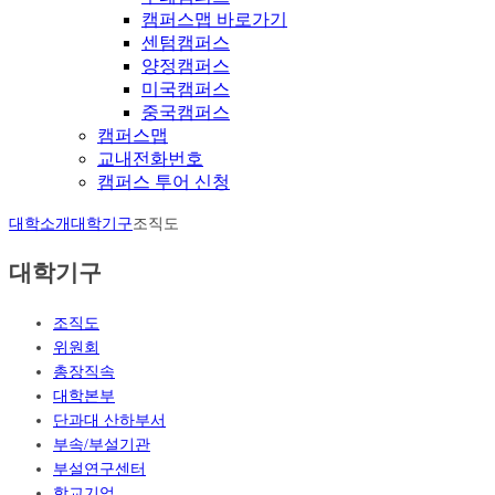
캠퍼스맵 바로가기
센텀캠퍼스
양정캠퍼스
미국캠퍼스
중국캠퍼스
캠퍼스맵
교내전화번호
캠퍼스 투어 신청
대학소개
대학기구
조직도
대학기구
조직도
위원회
총장직속
대학본부
단과대 산하부서
부속/부설기관
부설연구센터
학교기업