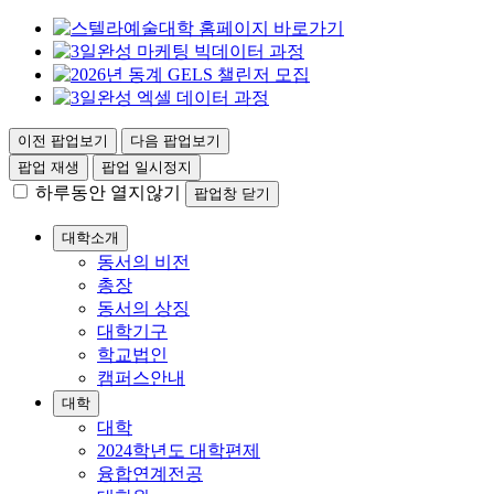
이전 팝업보기
다음 팝업보기
팝업 재생
팝업 일시정지
하루동안 열지않기
팝업창 닫기
대학소개
동서의 비전
총장
동서의 상징
대학기구
학교법인
캠퍼스안내
대학
대학
2024학년도 대학편제
융합연계전공