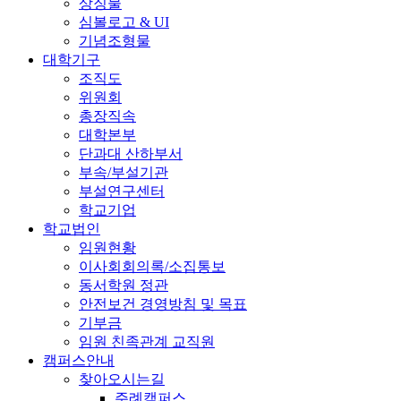
상징물
심볼로고 & UI
기념조형물
대학기구
조직도
위원회
총장직속
대학본부
단과대 산하부서
부속/부설기관
부설연구센터
학교기업
학교법인
임원현황
이사회회의록/소집통보
동서학원 정관
안전보건 경영방침 및 목표
기부금
임원 친족관계 교직원
캠퍼스안내
찾아오시는길
주례캠퍼스