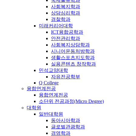
국제물류학과
사회복지학과
상담심리학과
경찰학과
미래커리어대학
ICT융합공학과
안전관리학과
사회복지상담학과
시니어운동처방학과
생활스포츠지도학과
실용콘텐츠 창작학과
민석교양대학
자유전공학부
Q College
융합연계전공
융합연계전공
소단위 전공과정(Micro Degree)
대학원
일반대학원
동아시아학과
글로벌관광학과
경영학과