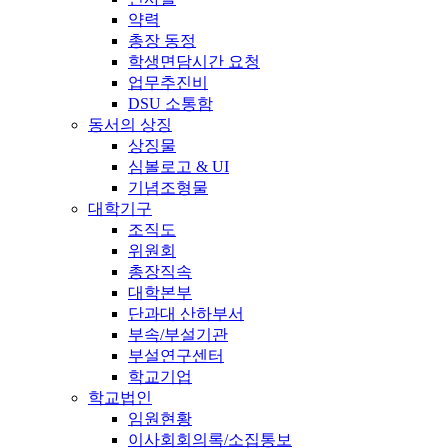
약력
총장 동정
학생면담시간 요청
업무추진비
DSU 소통함
동서의 상징
상징물
심볼로고 & UI
기념조형물
대학기구
조직도
위원회
총장직속
대학본부
단과대 산하부서
부속/부설기관
부설연구센터
학교기업
학교법인
임원현황
이사회회의록/소집통보