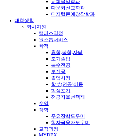
교회음악학과
다문화선교학과
디지털문예창작학과
대학생활
학사지원
캠퍼스일정
원스톱서비스
학적
휴학,복학,자퇴
조기졸업
복수전공
부전공
졸업사정
학부(전공)이동
학점포기
전공자율선택제
수업
장학
주요장학도우미
학자금융자도우미
교직과정
MYDEX