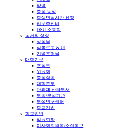
약력
총장 동정
학생면담시간 요청
업무추진비
DSU 소통함
동서의 상징
상징물
심볼로고 & UI
기념조형물
대학기구
조직도
위원회
총장직속
대학본부
단과대 산하부서
부속/부설기관
부설연구센터
학교기업
학교법인
임원현황
이사회회의록/소집통보