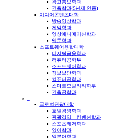
광고홍보학과
건축학과(5년제 인증)
미디어콘텐츠대학
방송영상학과
게임학과
영상애니메이션학과
웹툰학과
소프트웨어융합대학
디지털금융학과
컴퓨터공학부
소프트웨어학과
정보보안학과
컴퓨터공학과
스마트모빌리티학부
건축공학과
_
글로벌관광대학
호텔경영학과
관광경영ㆍ컨벤션학과
스포츠레저학과
영어학과
일본어학과