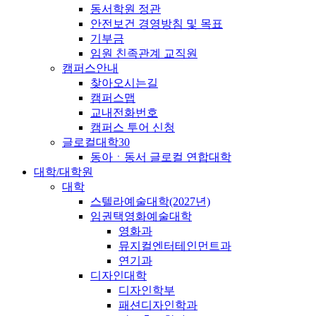
동서학원 정관
안전보건 경영방침 및 목표
기부금
임원 친족관계 교직원
캠퍼스안내
찾아오시는길
캠퍼스맵
교내전화번호
캠퍼스 투어 신청
글로컬대학30
동아ㆍ동서 글로컬 연합대학
대학/대학원
대학
스텔라예술대학(2027년)
임권택영화예술대학
영화과
뮤지컬엔터테인먼트과
연기과
디자인대학
디자인학부
패션디자인학과