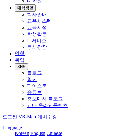
대학원
대학생활
학사안내
교육시스템
교육시설
학생활동
IT서비스
동서광장
입학
취업
SNS
블로그
웹진
페이스북
유튜브
홍보대사 블로그
교내 온라인콘텐츠
로그인
VR-Map
예비수강
Language
Korean
English
Chinese