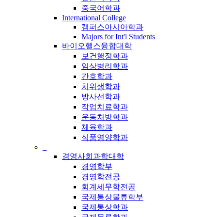
중국어학과
International College
캠퍼스아시아학과
Majors for Int'l Students
바이오헬스융합대학
보건행정학과
임상병리학과
간호학과
치위생학과
방사선학과
작업치료학과
운동처방학과
체육학과
식품영양학과
_
경영사회과학대학
경영학부
경영학전공
회계세무학전공
국제통상물류학부
국제통상학과