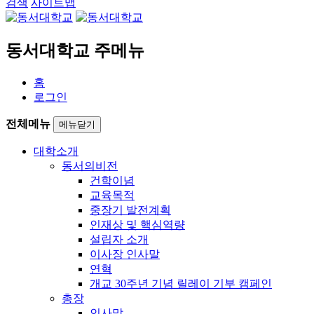
검색
사이트맵
동서대학교 주메뉴
홈
로그인
전체메뉴
메뉴닫기
대학소개
동서의비전
건학이념
교육목적
중장기 발전계획
인재상 및 핵심역량
설립자 소개
이사장 인사말
연혁
개교 30주년 기념 릴레이 기부 캠페인
총장
인사말