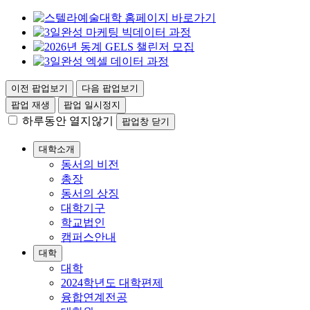
이전 팝업보기
다음 팝업보기
팝업 재생
팝업 일시정지
하루동안 열지않기
팝업창 닫기
대학소개
동서의 비전
총장
동서의 상징
대학기구
학교법인
캠퍼스안내
대학
대학
2024학년도 대학편제
융합연계전공