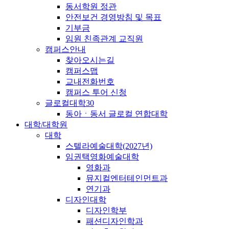
동서학원 정관
안전보건 경영방침 및 목표
기부금
임원 친족관계 교직원
캠퍼스안내
찾아오시는길
캠퍼스맵
교내전화번호
캠퍼스 투어 신청
글로컬대학30
동아ㆍ동서 글로컬 연합대학
대학/대학원
대학
스텔라예술대학(2027년)
임권택영화예술대학
영화과
뮤지컬엔터테인먼트과
연기과
디자인대학
디자인학부
패션디자인학과