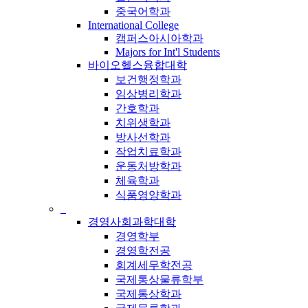
중국어학과
International College
캠퍼스아시아학과
Majors for Int'l Students
바이오헬스융합대학
보건행정학과
임상병리학과
간호학과
치위생학과
방사선학과
작업치료학과
운동처방학과
체육학과
식품영양학과
_
경영사회과학대학
경영학부
경영학전공
회계세무학전공
국제통상물류학부
국제통상학과