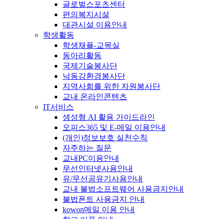
글로벌스포츠센터
편의복지시설
대관시설 이용안내
학생활동
학생채플-교목실
동아리활동
국제기술봉사단
낙동강환경봉사단
지역사회를 위한 자원봉사단
교내 온라인콘텐츠
IT서비스
생성형 AI 활용 가이드라인
오피스365 및 E-메일 이용안내
(개인)정보보호 실천수칙
자주하는 질문
교내PC이용안내
무선인터넷사용안내
유/무선공유기사용안내
교내 불법소프트웨어 사용금지안내
불법폰트 사용금지 안내
kowon메일 이용 안내