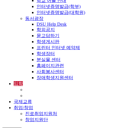
학교 어플 안내
인터넷증명발급(학부)
인터넷증명발급(대학원)
동서광장
DSU Help Desk
학외공지
묻고답하기
학생게시판
프린터 인터넷 예약제
학생장터
분실물 센터
홈페이지관련
사회봉사센터
장애학생지원센터
입학
입학정보
외국인입학-International Admissions
국제교류
취업/창업
진로취업지원처
창업지원단