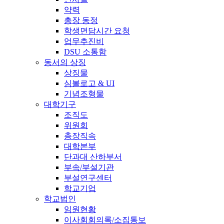
약력
총장 동정
학생면담시간 요청
업무추진비
DSU 소통함
동서의 상징
상징물
심볼로고 & UI
기념조형물
대학기구
조직도
위원회
총장직속
대학본부
단과대 산하부서
부속/부설기관
부설연구센터
학교기업
학교법인
임원현황
이사회회의록/소집통보