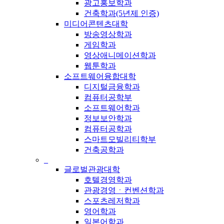
광고홍보학과
건축학과(5년제 인증)
미디어콘텐츠대학
방송영상학과
게임학과
영상애니메이션학과
웹툰학과
소프트웨어융합대학
디지털금융학과
컴퓨터공학부
소프트웨어학과
정보보안학과
컴퓨터공학과
스마트모빌리티학부
건축공학과
_
글로벌관광대학
호텔경영학과
관광경영ㆍ컨벤션학과
스포츠레저학과
영어학과
일본어학과