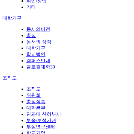
취업/창업
기타
대학기구
동서의비전
총장
동서의 상징
대학기구
학교법인
캠퍼스안내
글로컬대학30
조직도
조직도
위원회
총장직속
대학본부
단과대 산하부서
부속/부설기관
부설연구센터
학교기업