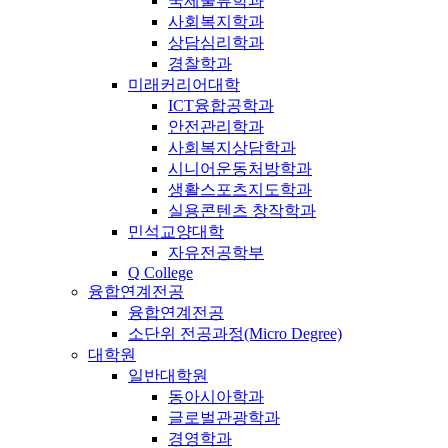
국제물류학과
사회복지학과
상담심리학과
경찰학과
미래커리어대학
ICT융합공학과
안전관리학과
사회복지상담학과
시니어운동처방학과
생활스포츠지도학과
실용콘텐츠 창작학과
민석교양대학
자유전공학부
Q College
융합연계전공
융합연계전공
소단위 전공과정(Micro Degree)
대학원
일반대학원
동아시아학과
글로벌관광학과
경영학과