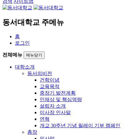
검색
사이트맵
동서대학교 주메뉴
홈
로그인
전체메뉴
메뉴닫기
대학소개
동서의비전
건학이념
교육목적
중장기 발전계획
인재상 및 핵심역량
설립자 소개
이사장 인사말
연혁
개교 30주년 기념 릴레이 기부 캠페인
총장
인사말