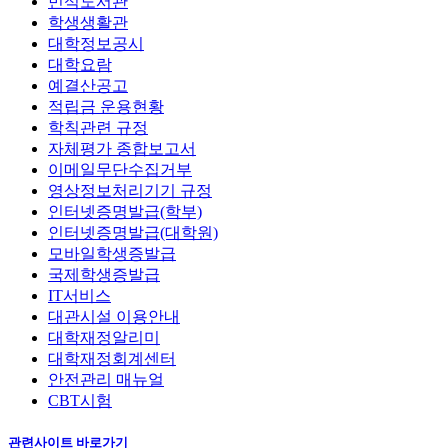
민석도서관
학생생활관
대학정보공시
대학요람
예결산공고
적립금 운용현황
학칙관련 규정
자체평가 종합보고서
이메일무단수집거부
영상정보처리기기 규정
인터넷증명발급(학부)
인터넷증명발급(대학원)
모바일학생증발급
국제학생증발급
IT서비스
대관시설 이용안내
대학재정알리미
대학재정회계센터
안전관리 매뉴얼
CBT시험
관련사이트 바로가기