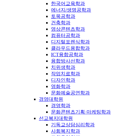
한국어교육학과
에너지/생명공학과
토목공학과
건축학과
영상콘텐츠학과
컴퓨터공학과
디지털포렌식학과
클라우드융합학과
ICT융합공학과
융합방사선학과
치위생학과
작업치료학과
디자인학과
영화학과
문화예술공연학과
경영대학원
경영학과
문화콘텐츠기획·마케팅학과
선교복지대학원
기독교상담심리학과
사회복지학과