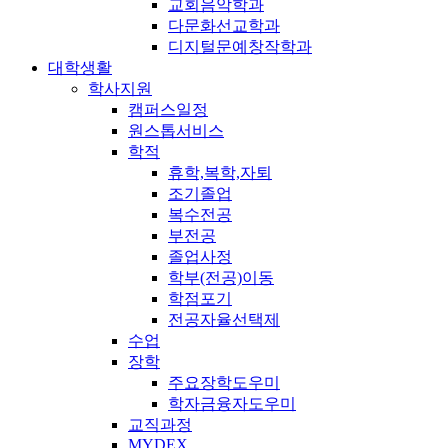
교회음악학과
다문화선교학과
디지털문예창작학과
대학생활
학사지원
캠퍼스일정
원스톱서비스
학적
휴학,복학,자퇴
조기졸업
복수전공
부전공
졸업사정
학부(전공)이동
학점포기
전공자율선택제
수업
장학
주요장학도우미
학자금융자도우미
교직과정
MYDEX