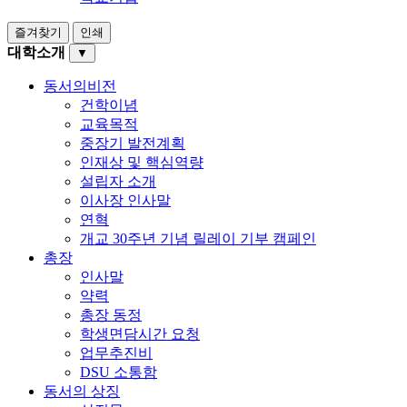
즐겨찾기
인쇄
대학소개
▼
동서의비전
건학이념
교육목적
중장기 발전계획
인재상 및 핵심역량
설립자 소개
이사장 인사말
연혁
개교 30주년 기념 릴레이 기부 캠페인
총장
인사말
약력
총장 동정
학생면담시간 요청
업무추진비
DSU 소통함
동서의 상징