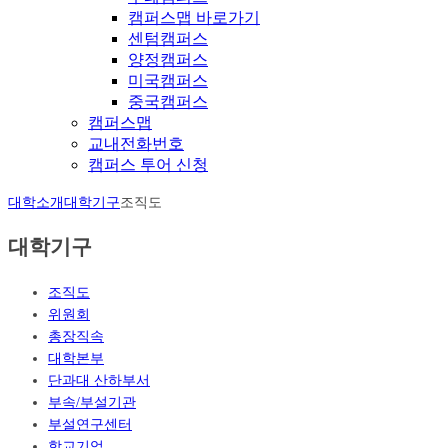
캠퍼스맵 바로가기
센텀캠퍼스
양정캠퍼스
미국캠퍼스
중국캠퍼스
캠퍼스맵
교내전화번호
캠퍼스 투어 신청
대학소개
대학기구
조직도
대학기구
조직도
위원회
총장직속
대학본부
단과대 산하부서
부속/부설기관
부설연구센터
학교기업