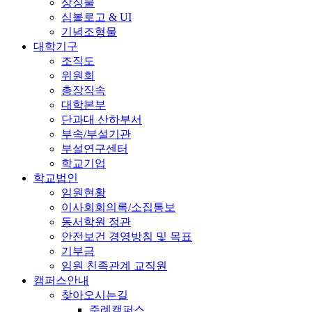
상징물
심볼로고 & UI
기념조형물
대학기구
조직도
위원회
총장직속
대학본부
단과대 산하부서
부속/부설기관
부설연구센터
학교기업
학교법인
임원현황
이사회회의록/소집통보
동서학원 정관
안전보건 경영방침 및 목표
기부금
임원 친족관계 교직원
캠퍼스안내
찾아오시는길
주례캠퍼스