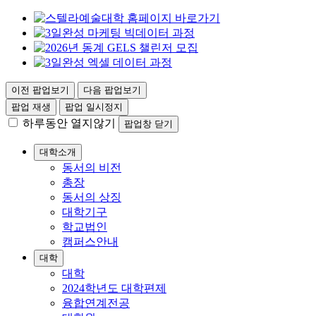
이전 팝업보기
다음 팝업보기
팝업 재생
팝업 일시정지
하루동안 열지않기
팝업창 닫기
대학소개
동서의 비전
총장
동서의 상징
대학기구
학교법인
캠퍼스안내
대학
대학
2024학년도 대학편제
융합연계전공