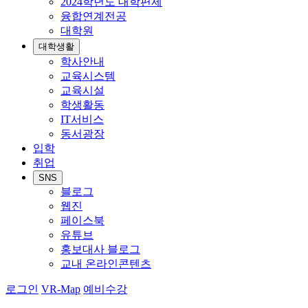
2024학년도 대학편제
융합연계전공
대학원
대학생활
학사안내
교육시스템
교육시설
학생활동
IT서비스
동서광장
입학
취업
SNS
블로그
웹진
페이스북
유튜브
홍보대사 블로그
교내 온라인콘텐츠
로그인
VR-Map
예비수강