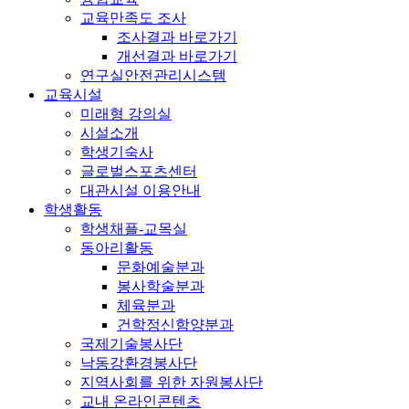
교육만족도 조사
조사결과 바로가기
개선결과 바로가기
연구실안전관리시스템
교육시설
미래형 강의실
시설소개
학생기숙사
글로벌스포츠센터
대관시설 이용안내
학생활동
학생채플-교목실
동아리활동
문화예술분과
봉사학술분과
체육분과
건학정신함양분과
국제기술봉사단
낙동강환경봉사단
지역사회를 위한 자원봉사단
교내 온라인콘텐츠