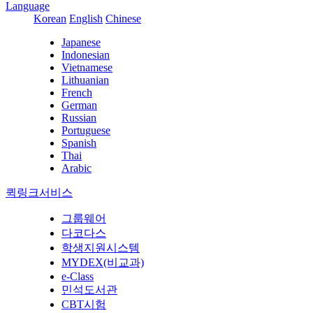
Language
Korean
English
Chinese
Japanese
Indonesian
Vietnamese
Lithuanian
French
German
Russian
Portuguese
Spanish
Thai
Arabic
퀵링크서비스
그룹웨어
다코다스
학생지원시스템
MYDEX(비교과)
e-Class
민석도서관
CBT시험