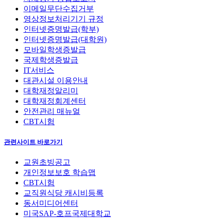
이메일무단수집거부
영상정보처리기기 규정
인터넷증명발급(학부)
인터넷증명발급(대학원)
모바일학생증발급
국제학생증발급
IT서비스
대관시설 이용안내
대학재정알리미
대학재정회계센터
안전관리 매뉴얼
CBT시험
관련사이트 바로가기
교원초빙공고
개인정보보호 학습맵
CBT시험
교직원식당 캐시비등록
동서미디어센터
미국SAP-호프국제대학교