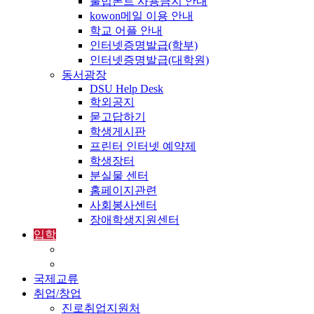
불법폰트 사용금지 안내
kowon메일 이용 안내
학교 어플 안내
인터넷증명발급(학부)
인터넷증명발급(대학원)
동서광장
DSU Help Desk
학외공지
묻고답하기
학생게시판
프린터 인터넷 예약제
학생장터
분실물 센터
홈페이지관련
사회봉사센터
장애학생지원센터
입학
입학정보
외국인입학-International Admissions
국제교류
취업/창업
진로취업지원처