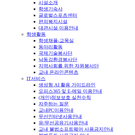
시설소개
학생기숙사
글로벌스포츠센터
편의복지시설
대관시설 이용안내
학생활동
학생채플-교목실
동아리활동
국제기술봉사단
낙동강환경봉사단
지역사회를 위한 자원봉사단
교내 온라인콘텐츠
IT서비스
생성형 AI 활용 가이드라인
오피스365 및 E-메일 이용안내
(개인)정보보호 실천수칙
자주하는 질문
교내PC이용안내
무선인터넷사용안내
유/무선공유기사용안내
교내 불법소프트웨어 사용금지안내