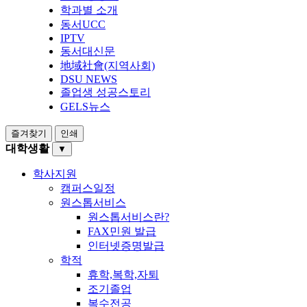
학과별 소개
동서UCC
IPTV
동서대신문
地域社會(지역사회)
DSU NEWS
졸업생 성공스토리
GELS뉴스
즐겨찾기
인쇄
대학생활
▼
학사지원
캠퍼스일정
원스톱서비스
원스톱서비스란?
FAX민원 발급
인터넷증명발급
학적
휴학,복학,자퇴
조기졸업
복수전공