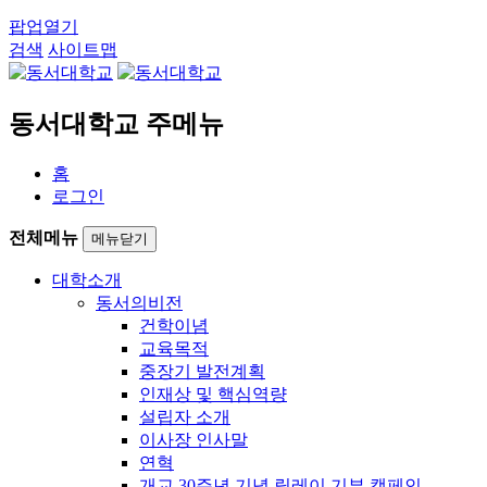
팝업열기
검색
사이트맵
동서대학교 주메뉴
홈
로그인
전체메뉴
메뉴닫기
대학소개
동서의비전
건학이념
교육목적
중장기 발전계획
인재상 및 핵심역량
설립자 소개
이사장 인사말
연혁
개교 30주년 기념 릴레이 기부 캠페인