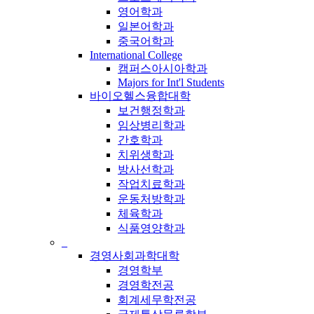
영어학과
일본어학과
중국어학과
International College
캠퍼스아시아학과
Majors for Int'l Students
바이오헬스융합대학
보건행정학과
임상병리학과
간호학과
치위생학과
방사선학과
작업치료학과
운동처방학과
체육학과
식품영양학과
_
경영사회과학대학
경영학부
경영학전공
회계세무학전공