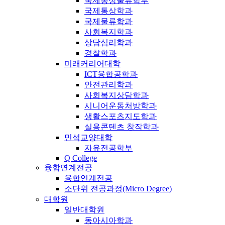
국제통상물류학부
국제통상학과
국제물류학과
사회복지학과
상담심리학과
경찰학과
미래커리어대학
ICT융합공학과
안전관리학과
사회복지상담학과
시니어운동처방학과
생활스포츠지도학과
실용콘텐츠 창작학과
민석교양대학
자유전공학부
Q College
융합연계전공
융합연계전공
소단위 전공과정(Micro Degree)
대학원
일반대학원
동아시아학과