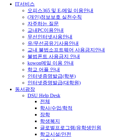
IT서비스
오피스365 및 E-메일 이용안내
(개인)정보보호 실천수칙
자주하는 질문
교내PC이용안내
무선인터넷사용안내
유/무선공유기사용안내
교내 불법소프트웨어 사용금지안내
불법폰트 사용금지 안내
kowon메일 이용 안내
학교 어플 안내
인터넷증명발급(학부)
인터넷증명발급(대학원)
동서광장
DSU Help Desk
전체
학사/수업/학적
장학
학생복지
글로벌프로그램/유학생민원
학교시설/안전