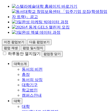
이전 팝업보기
다음 팝업보기
팝업 재생
팝업 일시정지
하루동안 열지않기
팝업창 닫기
대학소개
동서의 비전
총장
동서의 상징
대학기구
학교법인
캠퍼스안내
대학
대학