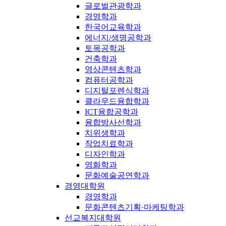
글로벌관광학과
경영학과
한국어교육학과
에너지/생명공학과
토목공학과
건축학과
영상콘텐츠학과
컴퓨터공학과
디지털포렌식학과
클라우드융합학과
ICT융합공학과
융합방사선학과
치위생학과
작업치료학과
디자인학과
영화학과
문화예술공연학과
경영대학원
경영학과
문화콘텐츠기획·마케팅학과
선교복지대학원