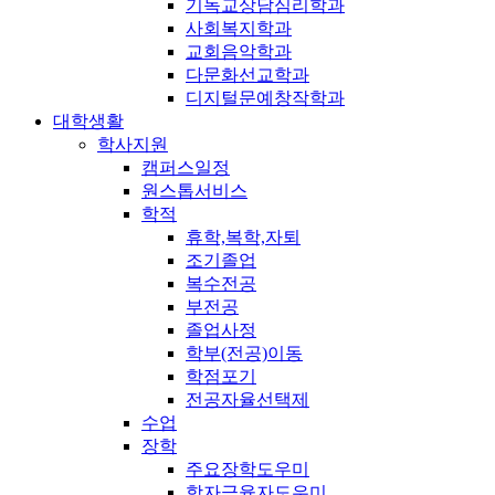
기독교상담심리학과
사회복지학과
교회음악학과
다문화선교학과
디지털문예창작학과
대학생활
학사지원
캠퍼스일정
원스톱서비스
학적
휴학,복학,자퇴
조기졸업
복수전공
부전공
졸업사정
학부(전공)이동
학점포기
전공자율선택제
수업
장학
주요장학도우미
학자금융자도우미