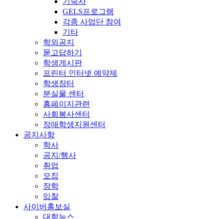
기숙사
GELS프로그램
각종 사업단 참여
기타
학외공지
묻고답하기
학생게시판
프린터 인터넷 예약제
학생장터
분실물 센터
홈페이지관련
사회봉사센터
장애학생지원센터
공지사항
학사
공지/행사
취업
모집
장학
입찰
사이버홍보실
대학뉴스