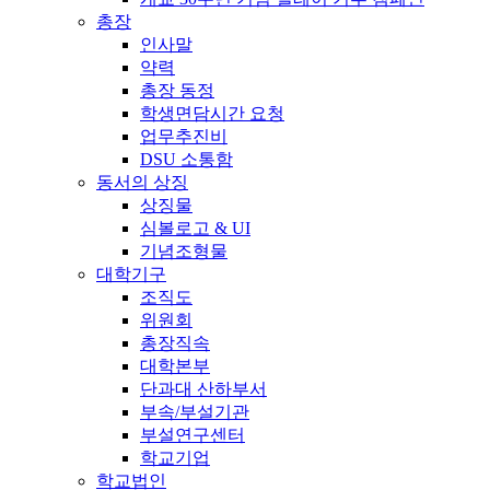
총장
인사말
약력
총장 동정
학생면담시간 요청
업무추진비
DSU 소통함
동서의 상징
상징물
심볼로고 & UI
기념조형물
대학기구
조직도
위원회
총장직속
대학본부
단과대 산하부서
부속/부설기관
부설연구센터
학교기업
학교법인