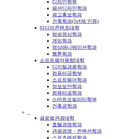
디자인학부
패션디자인학과
광고홍보학과
건축학과(5년제 인증)
미디어콘텐츠대학
방송영상학과
게임학과
영상애니메이션학과
웹툰학과
소프트웨어융합대학
디지털금융학과
컴퓨터공학부
소프트웨어학과
정보보안학과
컴퓨터공학과
스마트모빌리티학부
건축공학과
_
글로벌관광대학
호텔경영학과
관광경영ㆍ컨벤션학과
스포츠레저학과