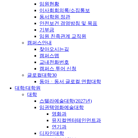
임원현황
이사회회의록/소집통보
동서학원 정관
안전보건 경영방침 및 목표
기부금
임원 친족관계 교직원
캠퍼스안내
찾아오시는길
캠퍼스맵
교내전화번호
캠퍼스 투어 신청
글로컬대학30
동아ㆍ동서 글로컬 연합대학
대학/대학원
대학
스텔라예술대학(2027년)
임권택영화예술대학
영화과
뮤지컬엔터테인먼트과
연기과
디자인대학