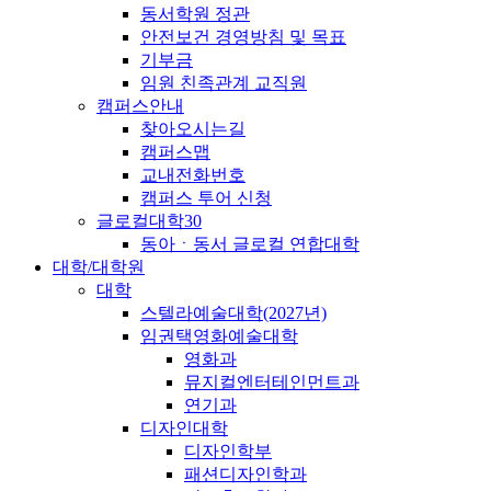
동서학원 정관
안전보건 경영방침 및 목표
기부금
임원 친족관계 교직원
캠퍼스안내
찾아오시는길
캠퍼스맵
교내전화번호
캠퍼스 투어 신청
글로컬대학30
동아ㆍ동서 글로컬 연합대학
대학/대학원
대학
스텔라예술대학(2027년)
임권택영화예술대학
영화과
뮤지컬엔터테인먼트과
연기과
디자인대학
디자인학부
패션디자인학과