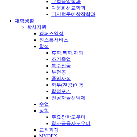
교회음악학과
다문화선교학과
디지털문예창작학과
대학생활
학사지원
캠퍼스일정
원스톱서비스
학적
휴학,복학,자퇴
조기졸업
복수전공
부전공
졸업사정
학부(전공)이동
학점포기
전공자율선택제
수업
장학
주요장학도우미
학자금융자도우미
교직과정
MYDEX