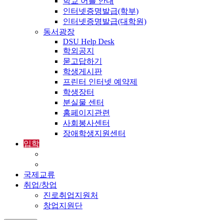
학교 어플 안내
인터넷증명발급(학부)
인터넷증명발급(대학원)
동서광장
DSU Help Desk
학외공지
묻고답하기
학생게시판
프린터 인터넷 예약제
학생장터
분실물 센터
홈페이지관련
사회봉사센터
장애학생지원센터
입학
입학정보
외국인입학-International Admissions
국제교류
취업/창업
진로취업지원처
창업지원단