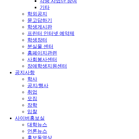
각종 사업단 참여
기타
학외공지
묻고답하기
학생게시판
프린터 인터넷 예약제
학생장터
분실물 센터
홈페이지관련
사회봉사센터
장애학생지원센터
공지사항
학사
공지/행사
취업
모집
장학
입찰
사이버홍보실
대학뉴스
언론뉴스
홍보동영상