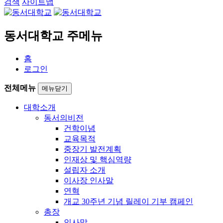
검색
사이트맵
동서대학교 주메뉴
홈
로그인
전체메뉴
메뉴닫기
대학소개
동서의비전
건학이념
교육목적
중장기 발전계획
인재상 및 핵심역량
설립자 소개
이사장 인사말
연혁
개교 30주년 기념 릴레이 기부 캠페인
총장
인사말