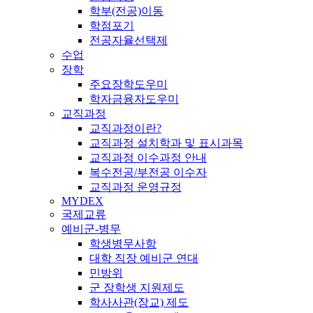
학부(전공)이동
학점포기
전공자율선택제
수업
장학
주요장학도우미
학자금융자도우미
교직과정
교직과정이란?
교직과정 설치학과 및 표시과목
교직과정 이수과정 안내
복수전공/부전공 이수자
교직과정 운영규정
MYDEX
국제교류
예비군-병무
학생병무사항
대학 직장 예비군 연대
민방위
군 장학생 지원제도
학사사관(장교) 제도