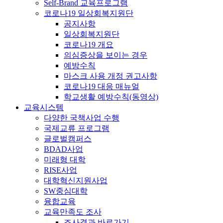
Self-Brand 교육프로그램
코로나19 일상회복지원단
공지사항
일상회복지원단
코로나19 개요
의심증상을 보이는 경우
예방수칙
마스크 사용 개정 권고사항
코로나19 대응 매뉴얼
학교생활 예방수칙(동영상)
교육시스템
다양한 국책사업 수행
국제교류 프로그램
글로벌캠퍼스
BDAD사업
미래형 대학
RISE사업
대학혁신지원사업
SW중심대학
융합교육
교육만족도 조사
조사결과 바로가기