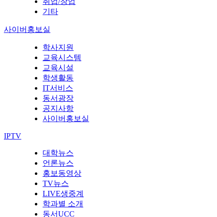
취업/창업
기타
사이버홍보실
학사지원
교육시스템
교육시설
학생활동
IT서비스
동서광장
공지사항
사이버홍보실
IPTV
대학뉴스
언론뉴스
홍보동영상
TV뉴스
LIVE생중계
학과별 소개
동서UCC