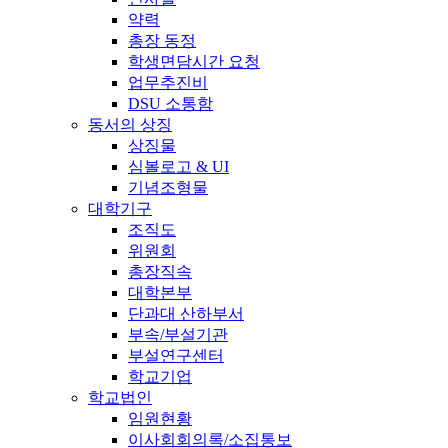
약력
총장 동정
학생면담시간 요청
업무추진비
DSU 소통함
동서의 상징
상징물
심볼로고 & UI
기념조형물
대학기구
조직도
위원회
총장직속
대학본부
단과대 산하부서
부속/부설기관
부설연구센터
학교기업
학교법인
임원현황
이사회회의록/소집통보