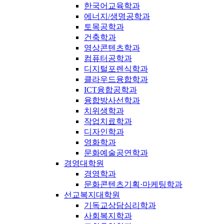
한국어교육학과
에너지/생명공학과
토목공학과
건축학과
영상콘텐츠학과
컴퓨터공학과
디지털포렌식학과
클라우드융합학과
ICT융합공학과
융합방사선학과
치위생학과
작업치료학과
디자인학과
영화학과
문화예술공연학과
경영대학원
경영학과
문화콘텐츠기획·마케팅학과
선교복지대학원
기독교상담심리학과
사회복지학과