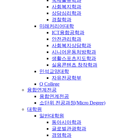
국제물류학과
사회복지학과
상담심리학과
경찰학과
미래커리어대학
ICT융합공학과
안전관리학과
사회복지상담학과
시니어운동처방학과
생활스포츠지도학과
실용콘텐츠 창작학과
민석교양대학
자유전공학부
Q College
융합연계전공
융합연계전공
소단위 전공과정(Micro Degree)
대학원
일반대학원
동아시아학과
글로벌관광학과
경영학과