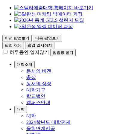
이전 팝업보기
다음 팝업보기
팝업 재생
팝업 일시정지
하루동안 열지않기
팝업창 닫기
대학소개
동서의 비전
총장
동서의 상징
대학기구
학교법인
캠퍼스안내
대학
대학
2024학년도 대학편제
융합연계전공