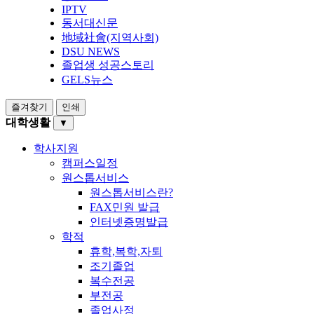
IPTV
동서대신문
地域社會(지역사회)
DSU NEWS
졸업생 성공스토리
GELS뉴스
즐겨찾기
인쇄
대학생활
▼
학사지원
캠퍼스일정
원스톱서비스
원스톱서비스란?
FAX민원 발급
인터넷증명발급
학적
휴학,복학,자퇴
조기졸업
복수전공
부전공
졸업사정