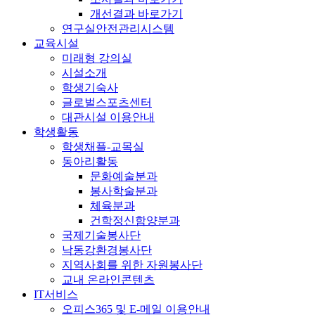
개선결과 바로가기
연구실안전관리시스템
교육시설
미래형 강의실
시설소개
학생기숙사
글로벌스포츠센터
대관시설 이용안내
학생활동
학생채플-교목실
동아리활동
문화예술분과
봉사학술분과
체육분과
건학정신함양분과
국제기술봉사단
낙동강환경봉사단
지역사회를 위한 자원봉사단
교내 온라인콘텐츠
IT서비스
오피스365 및 E-메일 이용안내