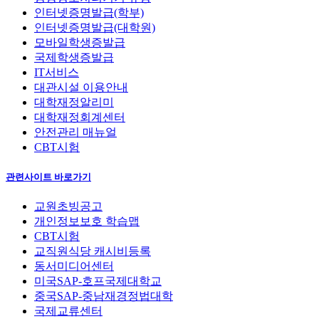
인터넷증명발급(학부)
인터넷증명발급(대학원)
모바일학생증발급
국제학생증발급
IT서비스
대관시설 이용안내
대학재정알리미
대학재정회계센터
안전관리 매뉴얼
CBT시험
관련사이트 바로가기
교원초빙공고
개인정보보호 학습맵
CBT시험
교직원식당 캐시비등록
동서미디어센터
미국SAP-호프국제대학교
중국SAP-중남재경정법대학
국제교류센터