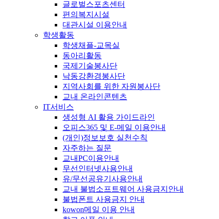
글로벌스포츠센터
편의복지시설
대관시설 이용안내
학생활동
학생채플-교목실
동아리활동
국제기술봉사단
낙동강환경봉사단
지역사회를 위한 자원봉사단
교내 온라인콘텐츠
IT서비스
생성형 AI 활용 가이드라인
오피스365 및 E-메일 이용안내
(개인)정보보호 실천수칙
자주하는 질문
교내PC이용안내
무선인터넷사용안내
유/무선공유기사용안내
교내 불법소프트웨어 사용금지안내
불법폰트 사용금지 안내
kowon메일 이용 안내