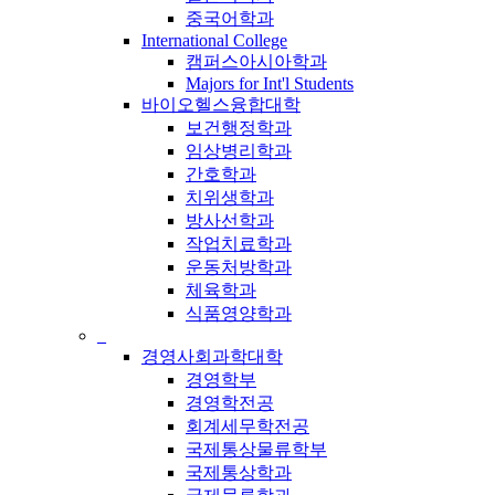
중국어학과
International College
캠퍼스아시아학과
Majors for Int'l Students
바이오헬스융합대학
보건행정학과
임상병리학과
간호학과
치위생학과
방사선학과
작업치료학과
운동처방학과
체육학과
식품영양학과
_
경영사회과학대학
경영학부
경영학전공
회계세무학전공
국제통상물류학부
국제통상학과