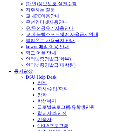
(개인)정보보호 실천수칙
자주하는 질문
교내PC이용안내
무선인터넷사용안내
유/무선공유기사용안내
교내 불법소프트웨어 사용금지안내
불법폰트 사용금지 안내
kowon메일 이용 안내
학교 어플 안내
인터넷증명발급(학부)
인터넷증명발급(대학원)
동서광장
DSU Help Desk
전체
학사/수업/학적
장학
학생복지
글로벌프로그램/유학생민원
학교시설/안전
기숙사
GELS프로그램