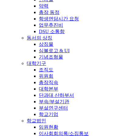
약력
총장 동정
학생면담시간 요청
업무추진비
DSU 소통함
동서의 상징
상징물
심볼로고 & UI
기념조형물
대학기구
조직도
위원회
총장직속
대학본부
단과대 산하부서
부속/부설기관
부설연구센터
학교기업
학교법인
임원현황
이사회회의록/소집통보