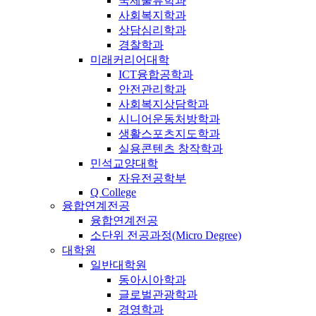
국제물류학과
사회복지학과
상담심리학과
경찰학과
미래커리어대학
ICT융합공학과
안전관리학과
사회복지상담학과
시니어운동처방학과
생활스포츠지도학과
실용콘텐츠 창작학과
민석교양대학
자유전공학부
Q College
융합연계전공
융합연계전공
소단위 전공과정(Micro Degree)
대학원
일반대학원
동아시아학과
글로벌관광학과
경영학과