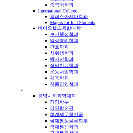
중국어학과
International College
캠퍼스아시아학과
Majors for Int'l Students
바이오헬스융합대학
보건행정학과
임상병리학과
간호학과
치위생학과
방사선학과
작업치료학과
운동처방학과
체육학과
식품영양학과
_
경영사회과학대학
경영학부
경영학전공
회계세무학전공
국제통상물류학부
국제통상학과