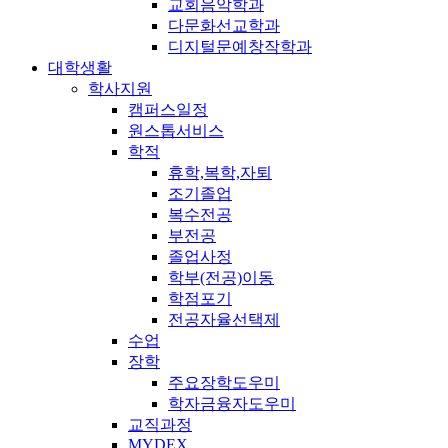
교회음악학과
다문화선교학과
디지털문예창작학과
대학생활
학사지원
캠퍼스일정
원스톱서비스
학적
휴학,복학,자퇴
조기졸업
복수전공
부전공
졸업사정
학부(전공)이동
학점포기
전공자율선택제
수업
장학
주요장학도우미
학자금융자도우미
교직과정
MYDEX