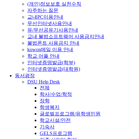
(개인)정보보호 실천수칙
자주하는 질문
교내PC이용안내
무선인터넷사용안내
유/무선공유기사용안내
교내 불법소프트웨어 사용금지안내
불법폰트 사용금지 안내
kowon메일 이용 안내
학교 어플 안내
인터넷증명발급(학부)
인터넷증명발급(대학원)
동서광장
DSU Help Desk
전체
학사/수업/학적
장학
학생복지
글로벌프로그램/유학생민원
학교시설/안전
기숙사
GELS프로그램