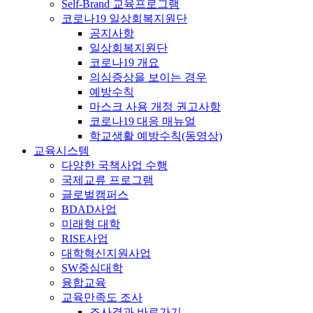
Self-Brand 교육프로그램
코로나19 일상회복지원단
공지사항
일상회복지원단
코로나19 개요
의심증상을 보이는 경우
예방수칙
마스크 사용 개정 권고사항
코로나19 대응 매뉴얼
학교생활 예방수칙(동영상)
교육시스템
다양한 국책사업 수행
국제교류 프로그램
글로벌캠퍼스
BDAD사업
미래형 대학
RISE사업
대학혁신지원사업
SW중심대학
융합교육
교육만족도 조사
조사결과 바로가기