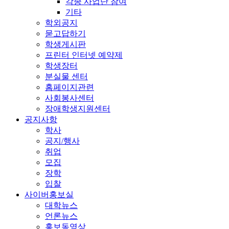
각종 사업단 참여
기타
학외공지
묻고답하기
학생게시판
프린터 인터넷 예약제
학생장터
분실물 센터
홈페이지관련
사회봉사센터
장애학생지원센터
공지사항
학사
공지/행사
취업
모집
장학
입찰
사이버홍보실
대학뉴스
언론뉴스
홍보동영상