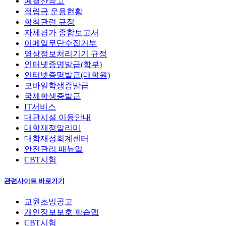
예결산공고
적립금 운용현황
학칙관련 규정
자체평가 종합보고서
이메일무단수집거부
영상정보처리기기 규정
인터넷증명발급(학부)
인터넷증명발급(대학원)
모바일학생증발급
국제학생증발급
IT서비스
대관시설 이용안내
대학재정알리미
대학재정회계센터
안전관리 매뉴얼
CBT시험
관련사이트 바로가기
교원초빙공고
개인정보보호 학습맵
CBT시험