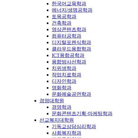
한국어교육학과
에너지/생명공학과
토목공학과
건축학과
영상콘텐츠학과
컴퓨터공학과
디지털포렌식학과
클라우드융합학과
ICT융합공학과
융합방사선학과
치위생학과
작업치료학과
디자인학과
영화학과
문화예술공연학과
경영대학원
경영학과
문화콘텐츠기획·마케팅학과
선교복지대학원
기독교상담심리학과
사회복지학과