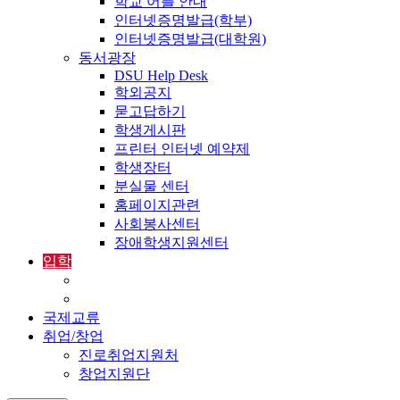
학교 어플 안내
인터넷증명발급(학부)
인터넷증명발급(대학원)
동서광장
DSU Help Desk
학외공지
묻고답하기
학생게시판
프린터 인터넷 예약제
학생장터
분실물 센터
홈페이지관련
사회봉사센터
장애학생지원센터
입학
입학정보
외국인입학-International Admissions
국제교류
취업/창업
진로취업지원처
창업지원단