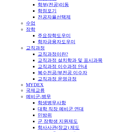
학부(전공)이동
학점포기
전공자율선택제
수업
장학
주요장학도우미
학자금융자도우미
교직과정
교직과정이란?
교직과정 설치학과 및 표시과목
교직과정 이수과정 안내
복수전공/부전공 이수자
교직과정 운영규정
MYDEX
국제교류
예비군-병무
학생병무사항
대학 직장 예비군 연대
민방위
군 장학생 지원제도
학사사관(장교) 제도