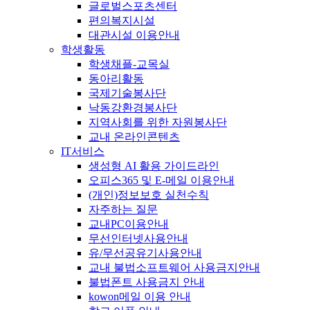
글로벌스포츠센터
편의복지시설
대관시설 이용안내
학생활동
학생채플-교목실
동아리활동
국제기술봉사단
낙동강환경봉사단
지역사회를 위한 자원봉사단
교내 온라인콘텐츠
IT서비스
생성형 AI 활용 가이드라인
오피스365 및 E-메일 이용안내
(개인)정보보호 실천수칙
자주하는 질문
교내PC이용안내
무선인터넷사용안내
유/무선공유기사용안내
교내 불법소프트웨어 사용금지안내
불법폰트 사용금지 안내
kowon메일 이용 안내