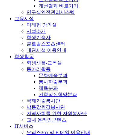
개선결과 바로가기
연구실안전관리시스템
교육시설
미래형 강의실
시설소개
학생기숙사
글로벌스포츠센터
대관시설 이용안내
학생활동
학생채플-교목실
동아리활동
문화예술분과
봉사학술분과
체육분과
건학정신함양분과
국제기술봉사단
낙동강환경봉사단
지역사회를 위한 자원봉사단
교내 온라인콘텐츠
IT서비스
오피스365 및 E-메일 이용안내