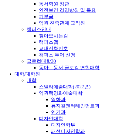
동서학원 정관
안전보건 경영방침 및 목표
기부금
임원 친족관계 교직원
캠퍼스안내
찾아오시는길
캠퍼스맵
교내전화번호
캠퍼스 투어 신청
글로컬대학30
동아ㆍ동서 글로컬 연합대학
대학/대학원
대학
스텔라예술대학(2027년)
임권택영화예술대학
영화과
뮤지컬엔터테인먼트과
연기과
디자인대학
디자인학부
패션디자인학과