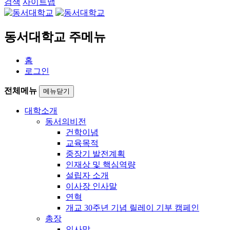
검색
사이트맵
동서대학교 주메뉴
홈
로그인
전체메뉴
메뉴닫기
대학소개
동서의비전
건학이념
교육목적
중장기 발전계획
인재상 및 핵심역량
설립자 소개
이사장 인사말
연혁
개교 30주년 기념 릴레이 기부 캠페인
총장
인사말