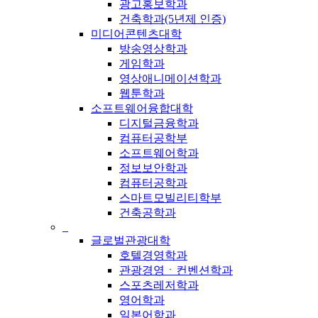
광고홍보학과
건축학과(5년제 인증)
미디어콘텐츠대학
방송영상학과
게임학과
영상애니메이션학과
웹툰학과
소프트웨어융합대학
디지털금융학과
컴퓨터공학부
소프트웨어학과
정보보안학과
컴퓨터공학과
스마트모빌리티학부
건축공학과
_
글로벌관광대학
호텔경영학과
관광경영ㆍ컨벤션학과
스포츠레저학과
영어학과
일본어학과