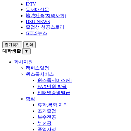
IPTV
동서대신문
地域社會(지역사회)
DSU NEWS
졸업생 성공스토리
GELS뉴스
즐겨찾기
인쇄
대학생활
▼
학사지원
캠퍼스일정
원스톱서비스
원스톱서비스란?
FAX민원 발급
인터넷증명발급
학적
휴학,복학,자퇴
조기졸업
복수전공
부전공
졸업사정