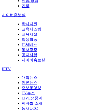
취업/창업
기타
사이버홍보실
학사지원
교육시스템
교육시설
학생활동
IT서비스
동서광장
공지사항
사이버홍보실
IPTV
대학뉴스
언론뉴스
홍보동영상
TV뉴스
LIVE생중계
학과별 소개
동서UCC