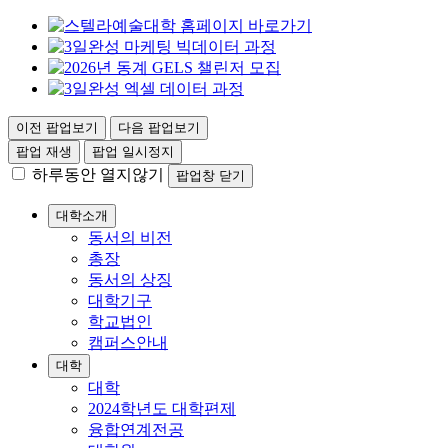
이전 팝업보기
다음 팝업보기
팝업 재생
팝업 일시정지
하루동안 열지않기
팝업창 닫기
대학소개
동서의 비전
총장
동서의 상징
대학기구
학교법인
캠퍼스안내
대학
대학
2024학년도 대학편제
융합연계전공