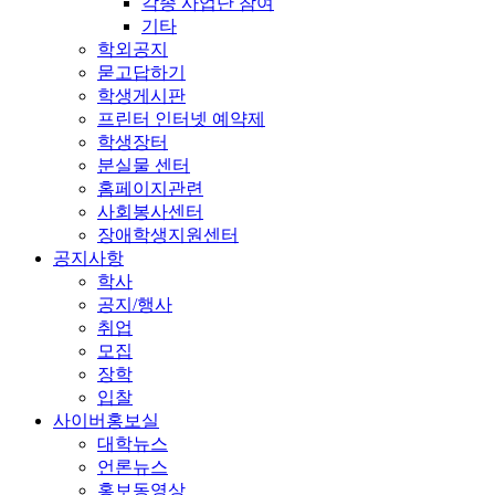
각종 사업단 참여
기타
학외공지
묻고답하기
학생게시판
프린터 인터넷 예약제
학생장터
분실물 센터
홈페이지관련
사회봉사센터
장애학생지원센터
공지사항
학사
공지/행사
취업
모집
장학
입찰
사이버홍보실
대학뉴스
언론뉴스
홍보동영상