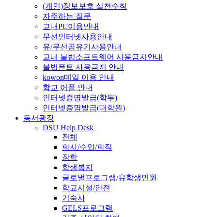
(개인)정보보호 실천수칙
자주하는 질문
교내PC이용안내
무선인터넷사용안내
유/무선공유기사용안내
교내 불법소프트웨어 사용금지안내
불법폰트 사용금지 안내
kowon메일 이용 안내
학교 어플 안내
인터넷증명발급(학부)
인터넷증명발급(대학원)
동서광장
DSU Help Desk
전체
학사/수업/학적
장학
학생복지
글로벌프로그램/유학생민원
학교시설/안전
기숙사
GELS프로그램