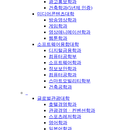
광고홍보학과
건축학과(5년제 인증)
미디어콘텐츠대학
방송영상학과
게임학과
영상애니메이션학과
웹툰학과
소프트웨어융합대학
디지털금융학과
컴퓨터공학부
소프트웨어학과
정보보안학과
컴퓨터공학과
스마트모빌리티학부
건축공학과
_
글로벌관광대학
호텔경영학과
관광경영ㆍ컨벤션학과
스포츠레저학과
영어학과
일본어학과