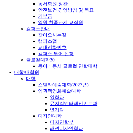
동서학원 정관
안전보건 경영방침 및 목표
기부금
임원 친족관계 교직원
캠퍼스안내
찾아오시는길
캠퍼스맵
교내전화번호
캠퍼스 투어 신청
글로컬대학30
동아ㆍ동서 글로컬 연합대학
대학/대학원
대학
스텔라예술대학(2027년)
임권택영화예술대학
영화과
뮤지컬엔터테인먼트과
연기과
디자인대학
디자인학부
패션디자인학과