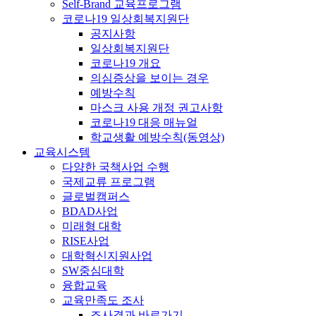
Self-Brand 교육프로그램
코로나19 일상회복지원단
공지사항
일상회복지원단
코로나19 개요
의심증상을 보이는 경우
예방수칙
마스크 사용 개정 권고사항
코로나19 대응 매뉴얼
학교생활 예방수칙(동영상)
교육시스템
다양한 국책사업 수행
국제교류 프로그램
글로벌캠퍼스
BDAD사업
미래형 대학
RISE사업
대학혁신지원사업
SW중심대학
융합교육
교육만족도 조사
조사결과 바로가기