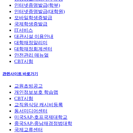
인터넷증명발급(학부)
인터넷증명발급(대학원)
모바일학생증발급
국제학생증발급
IT서비스
대관시설 이용안내
대학재정알리미
대학재정회계센터
안전관리 매뉴얼
CBT시험
관련사이트 바로가기
교원초빙공고
개인정보보호 학습맵
CBT시험
교직원식당 캐시비등록
동서미디어센터
미국SAP-호프국제대학교
중국SAP-중남재경정법대학
국제교류센터