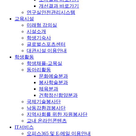
개선결과 바로가기
연구실안전관리시스템
교육시설
미래형 강의실
시설소개
학생기숙사
글로벌스포츠센터
대관시설 이용안내
학생활동
학생채플-교목실
동아리활동
문화예술분과
봉사학술분과
체육분과
건학정신함양분과
국제기술봉사단
낙동강환경봉사단
지역사회를 위한 자원봉사단
교내 온라인콘텐츠
IT서비스
오피스365 및 E-메일 이용안내