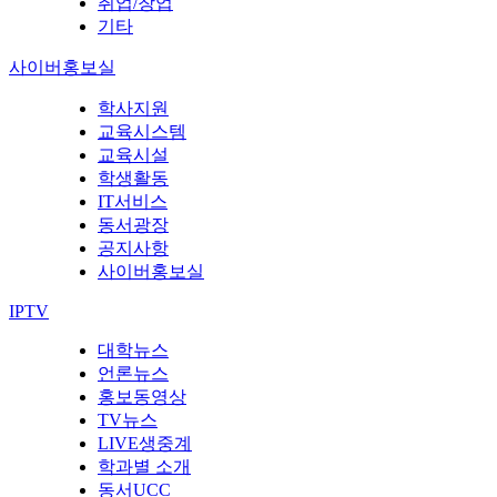
취업/창업
기타
사이버홍보실
학사지원
교육시스템
교육시설
학생활동
IT서비스
동서광장
공지사항
사이버홍보실
IPTV
대학뉴스
언론뉴스
홍보동영상
TV뉴스
LIVE생중계
학과별 소개
동서UCC