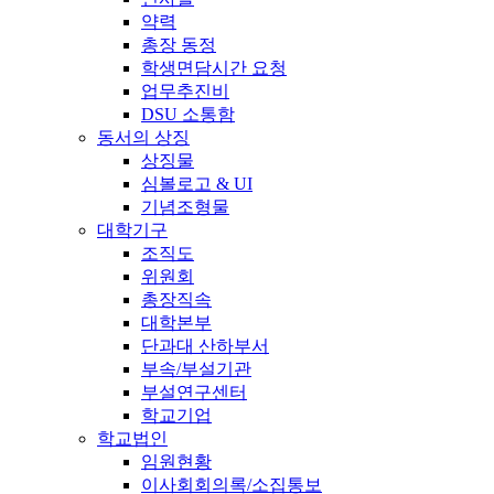
약력
총장 동정
학생면담시간 요청
업무추진비
DSU 소통함
동서의 상징
상징물
심볼로고 & UI
기념조형물
대학기구
조직도
위원회
총장직속
대학본부
단과대 산하부서
부속/부설기관
부설연구센터
학교기업
학교법인
임원현황
이사회회의록/소집통보