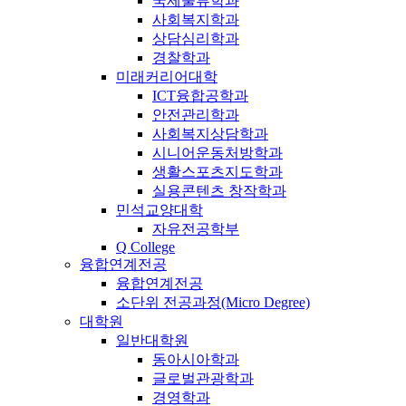
국제물류학과
사회복지학과
상담심리학과
경찰학과
미래커리어대학
ICT융합공학과
안전관리학과
사회복지상담학과
시니어운동처방학과
생활스포츠지도학과
실용콘텐츠 창작학과
민석교양대학
자유전공학부
Q College
융합연계전공
융합연계전공
소단위 전공과정(Micro Degree)
대학원
일반대학원
동아시아학과
글로벌관광학과
경영학과