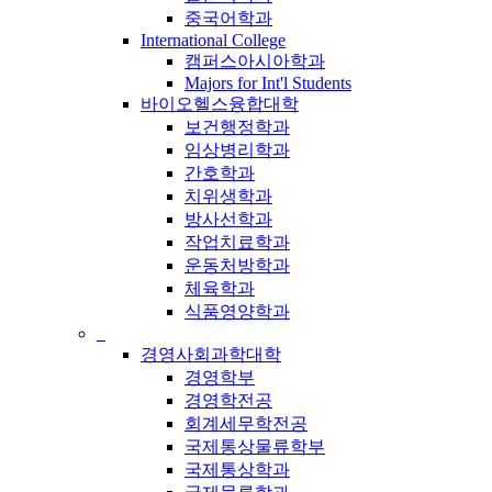
중국어학과
International College
캠퍼스아시아학과
Majors for Int'l Students
바이오헬스융합대학
보건행정학과
임상병리학과
간호학과
치위생학과
방사선학과
작업치료학과
운동처방학과
체육학과
식품영양학과
_
경영사회과학대학
경영학부
경영학전공
회계세무학전공
국제통상물류학부
국제통상학과