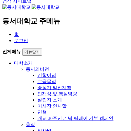
검색
사이트맵
동서대학교 주메뉴
홈
로그인
전체메뉴
메뉴닫기
대학소개
동서의비전
건학이념
교육목적
중장기 발전계획
인재상 및 핵심역량
설립자 소개
이사장 인사말
연혁
개교 30주년 기념 릴레이 기부 캠페인
총장
인사말