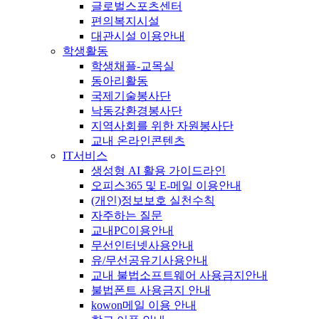
글로벌스포츠센터
편의복지시설
대관시설 이용안내
학생활동
학생채플-교목실
동아리활동
국제기술봉사단
낙동강환경봉사단
지역사회를 위한 자원봉사단
교내 온라인콘텐츠
IT서비스
생성형 AI 활용 가이드라인
오피스365 및 E-메일 이용안내
(개인)정보보호 실천수칙
자주하는 질문
교내PC이용안내
무선인터넷사용안내
유/무선공유기사용안내
교내 불법소프트웨어 사용금지안내
불법폰트 사용금지 안내
kowon메일 이용 안내