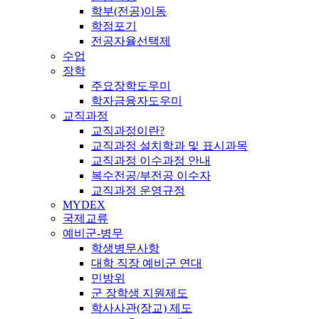
학부(전공)이동
학점포기
전공자율선택제
수업
장학
주요장학도우미
학자금융자도우미
교직과정
교직과정이란?
교직과정 설치학과 및 표시과목
교직과정 이수과정 안내
복수전공/부전공 이수자
교직과정 운영규정
MYDEX
국제교류
예비군-병무
학생병무사항
대학 직장 예비군 연대
민방위
군 장학생 지원제도
학사사관(장교) 제도