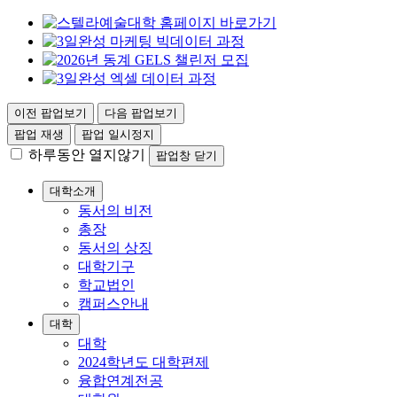
이전 팝업보기
다음 팝업보기
팝업 재생
팝업 일시정지
하루동안 열지않기
팝업창 닫기
대학소개
동서의 비전
총장
동서의 상징
대학기구
학교법인
캠퍼스안내
대학
대학
2024학년도 대학편제
융합연계전공