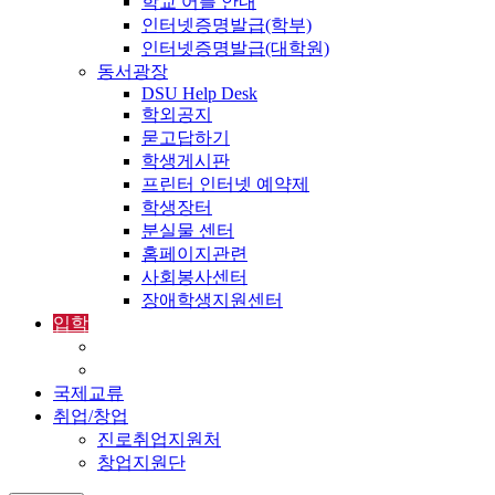
학교 어플 안내
인터넷증명발급(학부)
인터넷증명발급(대학원)
동서광장
DSU Help Desk
학외공지
묻고답하기
학생게시판
프린터 인터넷 예약제
학생장터
분실물 센터
홈페이지관련
사회봉사센터
장애학생지원센터
입학
입학정보
외국인입학-International Admissions
국제교류
취업/창업
진로취업지원처
창업지원단