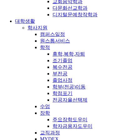
교회음악학과
다문화선교학과
디지털문예창작학과
대학생활
학사지원
캠퍼스일정
원스톱서비스
학적
휴학,복학,자퇴
조기졸업
복수전공
부전공
졸업사정
학부(전공)이동
학점포기
전공자율선택제
수업
장학
주요장학도우미
학자금융자도우미
교직과정
MYDEX