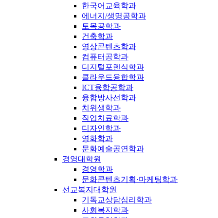
한국어교육학과
에너지/생명공학과
토목공학과
건축학과
영상콘텐츠학과
컴퓨터공학과
디지털포렌식학과
클라우드융합학과
ICT융합공학과
융합방사선학과
치위생학과
작업치료학과
디자인학과
영화학과
문화예술공연학과
경영대학원
경영학과
문화콘텐츠기획·마케팅학과
선교복지대학원
기독교상담심리학과
사회복지학과