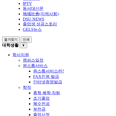
IPTV
동서대신문
地域社會(지역사회)
DSU NEWS
졸업생 성공스토리
GELS뉴스
즐겨찾기
인쇄
대학생활
▼
학사지원
캠퍼스일정
원스톱서비스
원스톱서비스란?
FAX민원 발급
인터넷증명발급
학적
휴학,복학,자퇴
조기졸업
복수전공
부전공
졸업사정