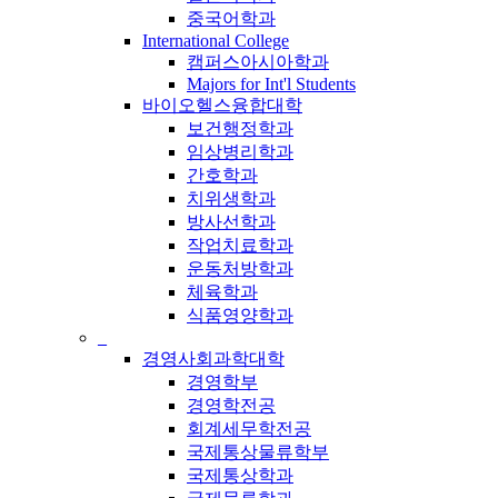
중국어학과
International College
캠퍼스아시아학과
Majors for Int'l Students
바이오헬스융합대학
보건행정학과
임상병리학과
간호학과
치위생학과
방사선학과
작업치료학과
운동처방학과
체육학과
식품영양학과
_
경영사회과학대학
경영학부
경영학전공
회계세무학전공
국제통상물류학부
국제통상학과