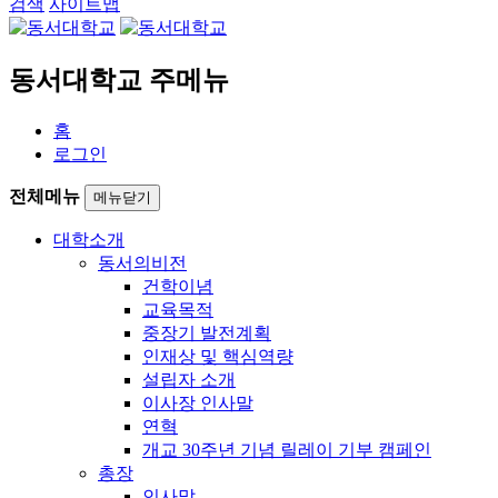
검색
사이트맵
동서대학교 주메뉴
홈
로그인
전체메뉴
메뉴닫기
대학소개
동서의비전
건학이념
교육목적
중장기 발전계획
인재상 및 핵심역량
설립자 소개
이사장 인사말
연혁
개교 30주년 기념 릴레이 기부 캠페인
총장
인사말