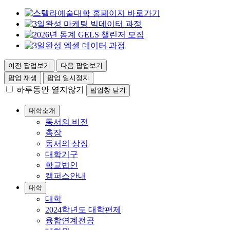
이전 팝업보기
다음 팝업보기
팝업 재생
팝업 일시정지
하루동안 열지않기
팝업창 닫기
대학소개
동서의 비전
총장
동서의 상징
대학기구
학교법인
캠퍼스안내
대학
대학
2024학년도 대학편제
융합연계전공