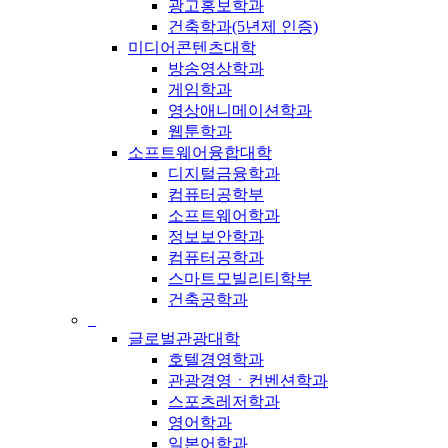
광고홍보학과
건축학과(5년제 인증)
미디어콘텐츠대학
방송영상학과
게임학과
영상애니메이션학과
웹툰학과
소프트웨어융합대학
디지털금융학과
컴퓨터공학부
소프트웨어학과
정보보안학과
컴퓨터공학과
스마트모빌리티학부
건축공학과
_
글로벌관광대학
호텔경영학과
관광경영ㆍ컨벤션학과
스포츠레저학과
영어학과
일본어학과