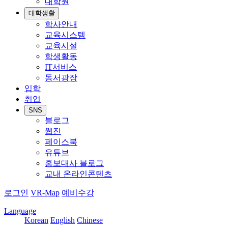
대학원
대학생활
학사안내
교육시스템
교육시설
학생활동
IT서비스
동서광장
입학
취업
SNS
블로그
웹진
페이스북
유튜브
홍보대사 블로그
교내 온라인콘텐츠
로그인
VR-Map
예비수강
Language
Korean
English
Chinese