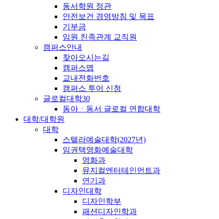
동서학원 정관
안전보건 경영방침 및 목표
기부금
임원 친족관계 교직원
캠퍼스안내
찾아오시는길
캠퍼스맵
교내전화번호
캠퍼스 투어 신청
글로컬대학30
동아ㆍ동서 글로컬 연합대학
대학/대학원
대학
스텔라예술대학(2027년)
임권택영화예술대학
영화과
뮤지컬엔터테인먼트과
연기과
디자인대학
디자인학부
패션디자인학과