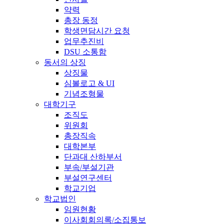
약력
총장 동정
학생면담시간 요청
업무추진비
DSU 소통함
동서의 상징
상징물
심볼로고 & UI
기념조형물
대학기구
조직도
위원회
총장직속
대학본부
단과대 산하부서
부속/부설기관
부설연구센터
학교기업
학교법인
임원현황
이사회회의록/소집통보