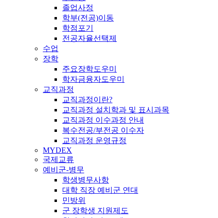
졸업사정
학부(전공)이동
학점포기
전공자율선택제
수업
장학
주요장학도우미
학자금융자도우미
교직과정
교직과정이란?
교직과정 설치학과 및 표시과목
교직과정 이수과정 안내
복수전공/부전공 이수자
교직과정 운영규정
MYDEX
국제교류
예비군-병무
학생병무사항
대학 직장 예비군 연대
민방위
군 장학생 지원제도