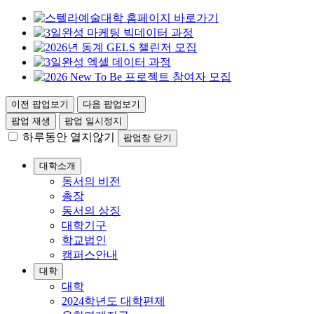
이전 팝업보기
다음 팝업보기
팝업 재생
팝업 일시정지
하루동안 열지않기
팝업창 닫기
대학소개
동서의 비전
총장
동서의 상징
대학기구
학교법인
캠퍼스안내
대학
대학
2024학년도 대학편제