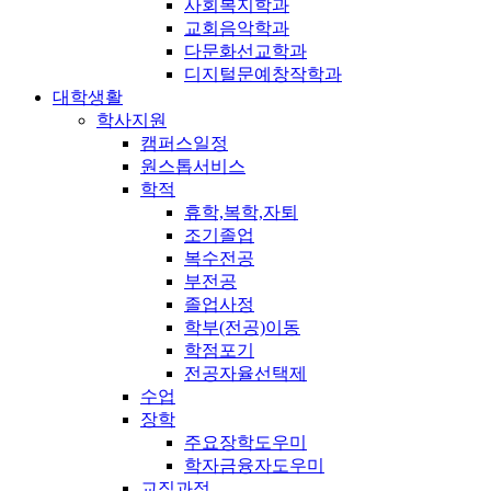
사회복지학과
교회음악학과
다문화선교학과
디지털문예창작학과
대학생활
학사지원
캠퍼스일정
원스톱서비스
학적
휴학,복학,자퇴
조기졸업
복수전공
부전공
졸업사정
학부(전공)이동
학점포기
전공자율선택제
수업
장학
주요장학도우미
학자금융자도우미
교직과정