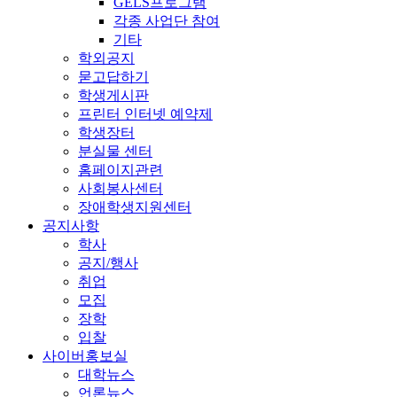
GELS프로그램
각종 사업단 참여
기타
학외공지
묻고답하기
학생게시판
프린터 인터넷 예약제
학생장터
분실물 센터
홈페이지관련
사회봉사센터
장애학생지원센터
공지사항
학사
공지/행사
취업
모집
장학
입찰
사이버홍보실
대학뉴스
언론뉴스