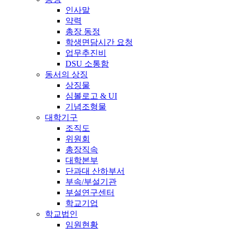
인사말
약력
총장 동정
학생면담시간 요청
업무추진비
DSU 소통함
동서의 상징
상징물
심볼로고 & UI
기념조형물
대학기구
조직도
위원회
총장직속
대학본부
단과대 산하부서
부속/부설기관
부설연구센터
학교기업
학교법인
임원현황