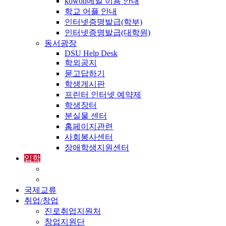
kowon메일 이용 안내
학교 어플 안내
인터넷증명발급(학부)
인터넷증명발급(대학원)
동서광장
DSU Help Desk
학외공지
묻고답하기
학생게시판
프린터 인터넷 예약제
학생장터
분실물 센터
홈페이지관련
사회봉사센터
장애학생지원센터
입학
입학정보
외국인입학-International Admissions
국제교류
취업/창업
진로취업지원처
창업지원단