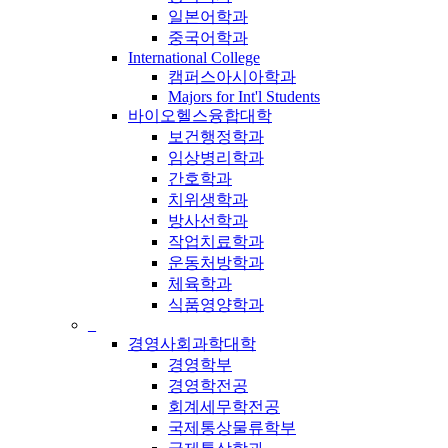
일본어학과
중국어학과
International College
캠퍼스아시아학과
Majors for Int'l Students
바이오헬스융합대학
보건행정학과
임상병리학과
간호학과
치위생학과
방사선학과
작업치료학과
운동처방학과
체육학과
식품영양학과
_
경영사회과학대학
경영학부
경영학전공
회계세무학전공
국제통상물류학부