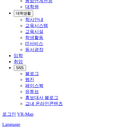
융합연계전공
대학원
대학생활
학사안내
교육시스템
교육시설
학생활동
IT서비스
동서광장
입학
취업
SNS
블로그
웹진
페이스북
유튜브
홍보대사 블로그
교내 온라인콘텐츠
로그인
VR-Map
Language