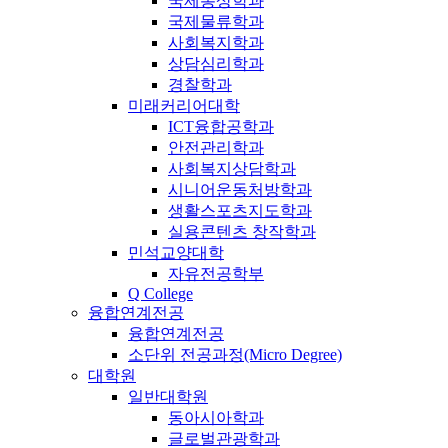
국제통상학과
국제물류학과
사회복지학과
상담심리학과
경찰학과
미래커리어대학
ICT융합공학과
안전관리학과
사회복지상담학과
시니어운동처방학과
생활스포츠지도학과
실용콘텐츠 창작학과
민석교양대학
자유전공학부
Q College
융합연계전공
융합연계전공
소단위 전공과정(Micro Degree)
대학원
일반대학원
동아시아학과
글로벌관광학과