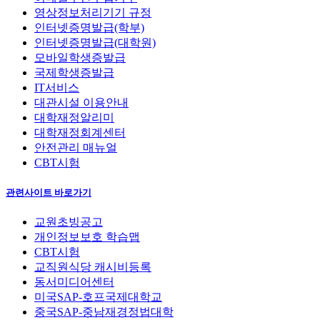
영상정보처리기기 규정
인터넷증명발급(학부)
인터넷증명발급(대학원)
모바일학생증발급
국제학생증발급
IT서비스
대관시설 이용안내
대학재정알리미
대학재정회계센터
안전관리 매뉴얼
CBT시험
관련사이트 바로가기
교원초빙공고
개인정보보호 학습맵
CBT시험
교직원식당 캐시비등록
동서미디어센터
미국SAP-호프국제대학교
중국SAP-중남재경정법대학