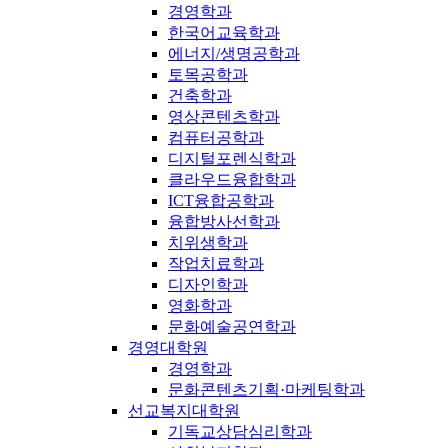
경영학과
한국어교육학과
에너지/생명공학과
토목공학과
건축학과
영상콘텐츠학과
컴퓨터공학과
디지털포렌식학과
클라우드융합학과
ICT융합공학과
융합방사선학과
치위생학과
작업치료학과
디자인학과
영화학과
문화예술공연학과
경영대학원
경영학과
문화콘텐츠기획·마케팅학과
선교복지대학원
기독교상담심리학과