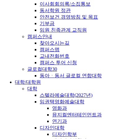
이사회회의록/소집통보
동서학원 정관
안전보건 경영방침 및 목표
기부금
임원 친족관계 교직원
캠퍼스안내
찾아오시는길
캠퍼스맵
교내전화번호
캠퍼스 투어 신청
글로컬대학30
동아ㆍ동서 글로컬 연합대학
대학/대학원
대학
스텔라예술대학(2027년)
임권택영화예술대학
영화과
뮤지컬엔터테인먼트과
연기과
디자인대학
디자인학부