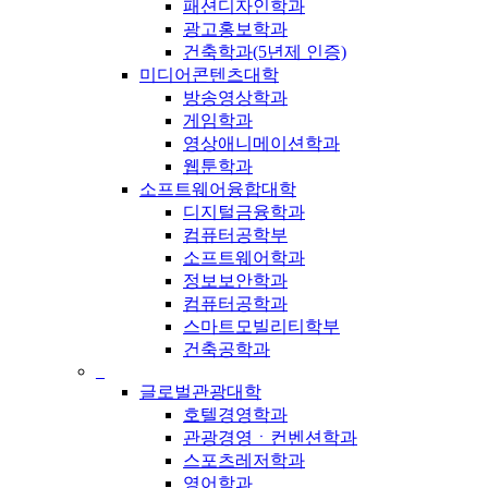
패션디자인학과
광고홍보학과
건축학과(5년제 인증)
미디어콘텐츠대학
방송영상학과
게임학과
영상애니메이션학과
웹툰학과
소프트웨어융합대학
디지털금융학과
컴퓨터공학부
소프트웨어학과
정보보안학과
컴퓨터공학과
스마트모빌리티학부
건축공학과
_
글로벌관광대학
호텔경영학과
관광경영ㆍ컨벤션학과
스포츠레저학과
영어학과