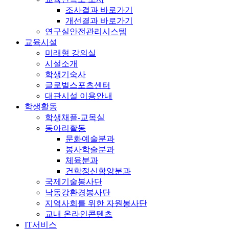
조사결과 바로가기
개선결과 바로가기
연구실안전관리시스템
교육시설
미래형 강의실
시설소개
학생기숙사
글로벌스포츠센터
대관시설 이용안내
학생활동
학생채플-교목실
동아리활동
문화예술분과
봉사학술분과
체육분과
건학정신함양분과
국제기술봉사단
낙동강환경봉사단
지역사회를 위한 자원봉사단
교내 온라인콘텐츠
IT서비스