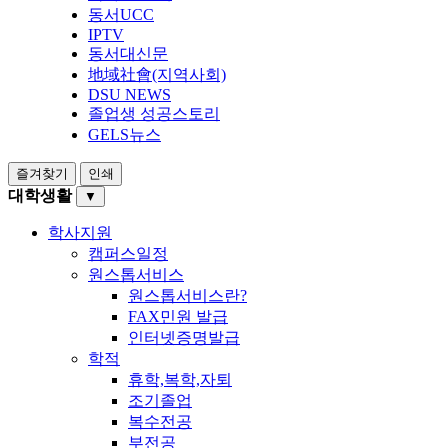
동서UCC
IPTV
동서대신문
地域社會(지역사회)
DSU NEWS
졸업생 성공스토리
GELS뉴스
즐겨찾기
인쇄
대학생활
▼
학사지원
캠퍼스일정
원스톱서비스
원스톱서비스란?
FAX민원 발급
인터넷증명발급
학적
휴학,복학,자퇴
조기졸업
복수전공
부전공