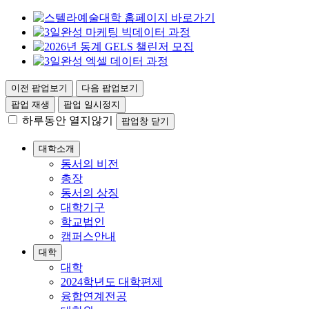
이전 팝업보기
다음 팝업보기
팝업 재생
팝업 일시정지
하루동안 열지않기
팝업창 닫기
대학소개
동서의 비전
총장
동서의 상징
대학기구
학교법인
캠퍼스안내
대학
대학
2024학년도 대학편제
융합연계전공