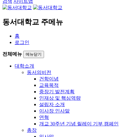
검색
사이트맵
동서대학교 주메뉴
홈
로그인
전체메뉴
메뉴닫기
대학소개
동서의비전
건학이념
교육목적
중장기 발전계획
인재상 및 핵심역량
설립자 소개
이사장 인사말
연혁
개교 30주년 기념 릴레이 기부 캠페인
총장
인사말