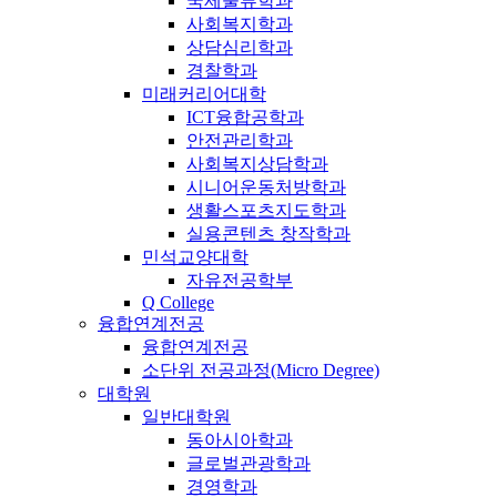
국제물류학과
사회복지학과
상담심리학과
경찰학과
미래커리어대학
ICT융합공학과
안전관리학과
사회복지상담학과
시니어운동처방학과
생활스포츠지도학과
실용콘텐츠 창작학과
민석교양대학
자유전공학부
Q College
융합연계전공
융합연계전공
소단위 전공과정(Micro Degree)
대학원
일반대학원
동아시아학과
글로벌관광학과
경영학과