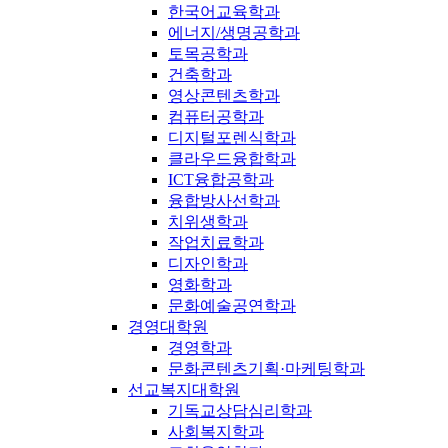
한국어교육학과
에너지/생명공학과
토목공학과
건축학과
영상콘텐츠학과
컴퓨터공학과
디지털포렌식학과
클라우드융합학과
ICT융합공학과
융합방사선학과
치위생학과
작업치료학과
디자인학과
영화학과
문화예술공연학과
경영대학원
경영학과
문화콘텐츠기획·마케팅학과
선교복지대학원
기독교상담심리학과
사회복지학과