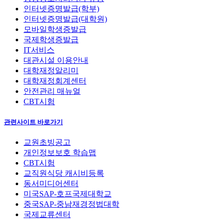
인터넷증명발급(학부)
인터넷증명발급(대학원)
모바일학생증발급
국제학생증발급
IT서비스
대관시설 이용안내
대학재정알리미
대학재정회계센터
안전관리 매뉴얼
CBT시험
관련사이트 바로가기
교원초빙공고
개인정보보호 학습맵
CBT시험
교직원식당 캐시비등록
동서미디어센터
미국SAP-호프국제대학교
중국SAP-중남재경정법대학
국제교류센터