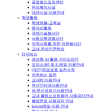
글로벌스포츠센터
편의복지시설
대관시설 이용안내
학생활동
학생채플-교목실
동아리활동
국제기술봉사단
낙동강환경봉사단
지역사회를 위한 자원봉사단
교내 온라인콘텐츠
IT서비스
생성형 AI 활용 가이드라인
오피스365 및 E-메일 이용안내
(개인)정보보호 실천수칙
자주하는 질문
교내PC이용안내
무선인터넷사용안내
유/무선공유기사용안내
교내 불법소프트웨어 사용금지안내
불법폰트 사용금지 안내
kowon메일 이용 안내