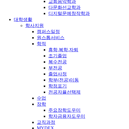
교회음악학과
다문화선교학과
디지털문예창작학과
대학생활
학사지원
캠퍼스일정
원스톱서비스
학적
휴학,복학,자퇴
조기졸업
복수전공
부전공
졸업사정
학부(전공)이동
학점포기
전공자율선택제
수업
장학
주요장학도우미
학자금융자도우미
교직과정
MYDEX