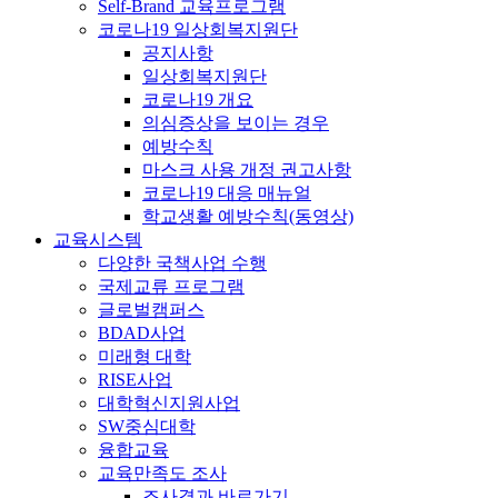
Self-Brand 교육프로그램
코로나19 일상회복지원단
공지사항
일상회복지원단
코로나19 개요
의심증상을 보이는 경우
예방수칙
마스크 사용 개정 권고사항
코로나19 대응 매뉴얼
학교생활 예방수칙(동영상)
교육시스템
다양한 국책사업 수행
국제교류 프로그램
글로벌캠퍼스
BDAD사업
미래형 대학
RISE사업
대학혁신지원사업
SW중심대학
융합교육
교육만족도 조사
조사결과 바로가기