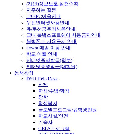
(개인)정보보호 실천수칙
자주하는 질문
교내PC이용안내
무선인터넷사용안내
유/무선공유기사용안내
교내 불법소프트웨어 사용금지안내
불법폰트 사용금지 안내
kowon메일 이용 안내
학교 어플 안내
인터넷증명발급(학부)
인터넷증명발급(대학원)
동서광장
DSU Help Desk
전체
학사/수업/학적
장학
학생복지
글로벌프로그램/유학생민원
학교시설/안전
기숙사
GELS프로그램