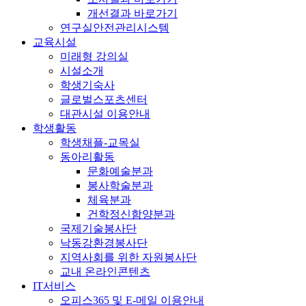
개선결과 바로가기
연구실안전관리시스템
교육시설
미래형 강의실
시설소개
학생기숙사
글로벌스포츠센터
대관시설 이용안내
학생활동
학생채플-교목실
동아리활동
문화예술분과
봉사학술분과
체육분과
건학정신함양분과
국제기술봉사단
낙동강환경봉사단
지역사회를 위한 자원봉사단
교내 온라인콘텐츠
IT서비스
오피스365 및 E-메일 이용안내