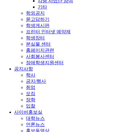
각종 사업단 참여
기타
학외공지
묻고답하기
학생게시판
프린터 인터넷 예약제
학생장터
분실물 센터
홈페이지관련
사회봉사센터
장애학생지원센터
공지사항
학사
공지/행사
취업
모집
장학
입찰
사이버홍보실
대학뉴스
언론뉴스
홍보동영상