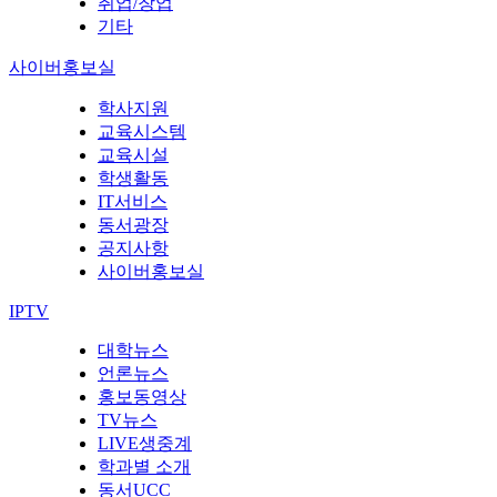
취업/창업
기타
사이버홍보실
학사지원
교육시스템
교육시설
학생활동
IT서비스
동서광장
공지사항
사이버홍보실
IPTV
대학뉴스
언론뉴스
홍보동영상
TV뉴스
LIVE생중계
학과별 소개
동서UCC