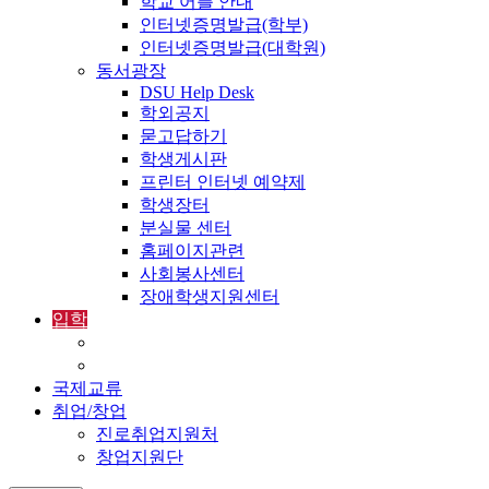
학교 어플 안내
인터넷증명발급(학부)
인터넷증명발급(대학원)
동서광장
DSU Help Desk
학외공지
묻고답하기
학생게시판
프린터 인터넷 예약제
학생장터
분실물 센터
홈페이지관련
사회봉사센터
장애학생지원센터
입학
입학정보
외국인입학-International Admissions
국제교류
취업/창업
진로취업지원처
창업지원단