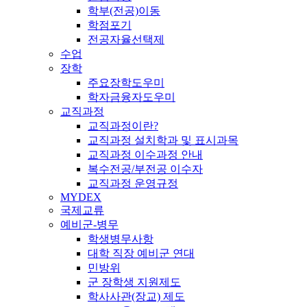
학부(전공)이동
학점포기
전공자율선택제
수업
장학
주요장학도우미
학자금융자도우미
교직과정
교직과정이란?
교직과정 설치학과 및 표시과목
교직과정 이수과정 안내
복수전공/부전공 이수자
교직과정 운영규정
MYDEX
국제교류
예비군-병무
학생병무사항
대학 직장 예비군 연대
민방위
군 장학생 지원제도
학사사관(장교) 제도