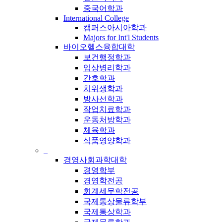
중국어학과
International College
캠퍼스아시아학과
Majors for Int'l Students
바이오헬스융합대학
보건행정학과
임상병리학과
간호학과
치위생학과
방사선학과
작업치료학과
운동처방학과
체육학과
식품영양학과
_
경영사회과학대학
경영학부
경영학전공
회계세무학전공
국제통상물류학부
국제통상학과