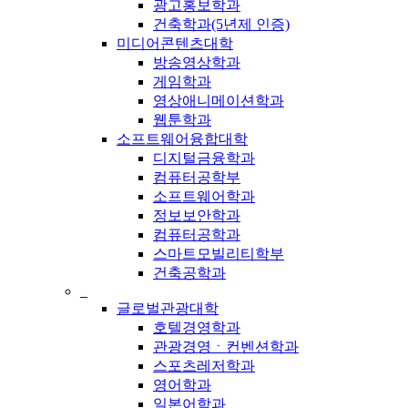
광고홍보학과
건축학과(5년제 인증)
미디어콘텐츠대학
방송영상학과
게임학과
영상애니메이션학과
웹툰학과
소프트웨어융합대학
디지털금융학과
컴퓨터공학부
소프트웨어학과
정보보안학과
컴퓨터공학과
스마트모빌리티학부
건축공학과
_
글로벌관광대학
호텔경영학과
관광경영ㆍ컨벤션학과
스포츠레저학과
영어학과
일본어학과