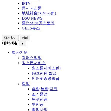
IPTV
동서대신문
地域社會(지역사회)
DSU NEWS
졸업생 성공스토리
GELS뉴스
즐겨찾기
인쇄
대학생활
▼
학사지원
캠퍼스일정
원스톱서비스
원스톱서비스란?
FAX민원 발급
인터넷증명발급
학적
휴학,복학,자퇴
조기졸업
복수전공
부전공
졸업사정