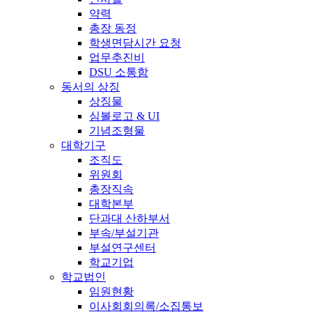
약력
총장 동정
학생면담시간 요청
업무추진비
DSU 소통함
동서의 상징
상징물
심볼로고 & UI
기념조형물
대학기구
조직도
위원회
총장직속
대학본부
단과대 산하부서
부속/부설기관
부설연구센터
학교기업
학교법인
임원현황
이사회회의록/소집통보