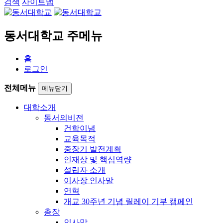
검색
사이트맵
동서대학교 주메뉴
홈
로그인
전체메뉴
메뉴닫기
대학소개
동서의비전
건학이념
교육목적
중장기 발전계획
인재상 및 핵심역량
설립자 소개
이사장 인사말
연혁
개교 30주년 기념 릴레이 기부 캠페인
총장
인사말