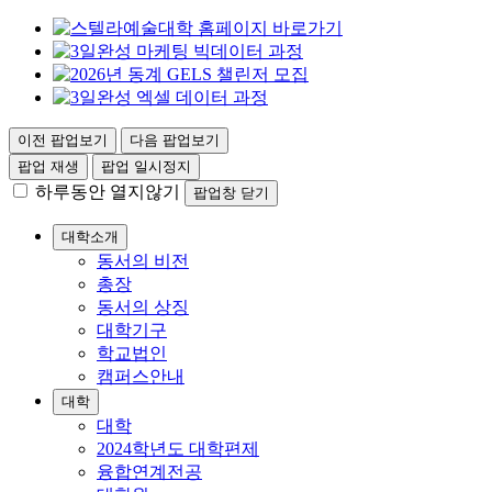
이전 팝업보기
다음 팝업보기
팝업 재생
팝업 일시정지
하루동안 열지않기
팝업창 닫기
대학소개
동서의 비전
총장
동서의 상징
대학기구
학교법인
캠퍼스안내
대학
대학
2024학년도 대학편제
융합연계전공