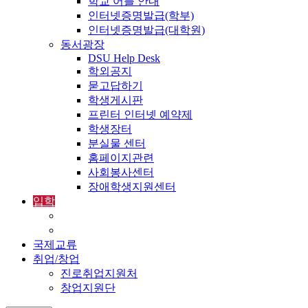
학교 어플 안내
인터넷증명발급(학부)
인터넷증명발급(대학원)
동서광장
DSU Help Desk
학외공지
묻고답하기
학생게시판
프린터 인터넷 예약제
학생장터
분실물 센터
홈페이지관련
사회봉사센터
장애학생지원센터
입학
입학정보
외국인입학-International Admissions
국제교류
취업/창업
진로취업지원처
창업지원단