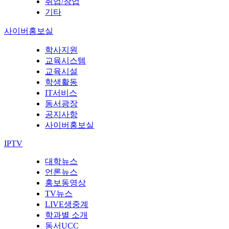
취업/창업
기타
사이버홍보실
학사지원
교육시스템
교육시설
학생활동
IT서비스
동서광장
공지사항
사이버홍보실
IPTV
대학뉴스
언론뉴스
홍보동영상
TV뉴스
LIVE생중계
학과별 소개
동서UCC