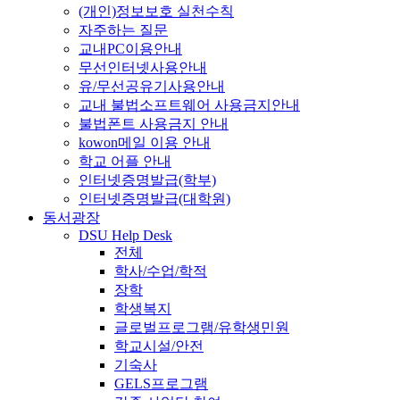
(개인)정보보호 실천수칙
자주하는 질문
교내PC이용안내
무선인터넷사용안내
유/무선공유기사용안내
교내 불법소프트웨어 사용금지안내
불법폰트 사용금지 안내
kowon메일 이용 안내
학교 어플 안내
인터넷증명발급(학부)
인터넷증명발급(대학원)
동서광장
DSU Help Desk
전체
학사/수업/학적
장학
학생복지
글로벌프로그램/유학생민원
학교시설/안전
기숙사
GELS프로그램