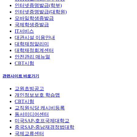
인터넷증명발급(학부)
인터넷증명발급(대학원)
모바일학생증발급
국제학생증발급
IT서비스
대관시설 이용안내
대학재정알리미
대학재정회계센터
안전관리 매뉴얼
CBT시험
관련사이트 바로가기
교원초빙공고
개인정보보호 학습맵
CBT시험
교직원식당 캐시비등록
동서미디어센터
미국SAP-호프국제대학교
중국SAP-중남재경정법대학
국제교류센터