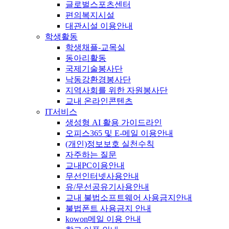
글로벌스포츠센터
편의복지시설
대관시설 이용안내
학생활동
학생채플-교목실
동아리활동
국제기술봉사단
낙동강환경봉사단
지역사회를 위한 자원봉사단
교내 온라인콘텐츠
IT서비스
생성형 AI 활용 가이드라인
오피스365 및 E-메일 이용안내
(개인)정보보호 실천수칙
자주하는 질문
교내PC이용안내
무선인터넷사용안내
유/무선공유기사용안내
교내 불법소프트웨어 사용금지안내
불법폰트 사용금지 안내
kowon메일 이용 안내