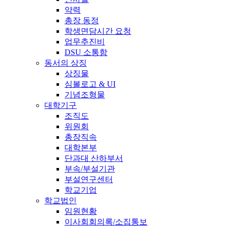
약력
총장 동정
학생면담시간 요청
업무추진비
DSU 소통함
동서의 상징
상징물
심볼로고 & UI
기념조형물
대학기구
조직도
위원회
총장직속
대학본부
단과대 산하부서
부속/부설기관
부설연구센터
학교기업
학교법인
임원현황
이사회회의록/소집통보