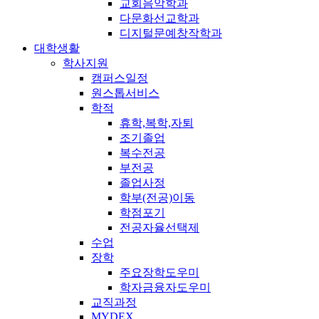
교회음악학과
다문화선교학과
디지털문예창작학과
대학생활
학사지원
캠퍼스일정
원스톱서비스
학적
휴학,복학,자퇴
조기졸업
복수전공
부전공
졸업사정
학부(전공)이동
학점포기
전공자율선택제
수업
장학
주요장학도우미
학자금융자도우미
교직과정
MYDEX