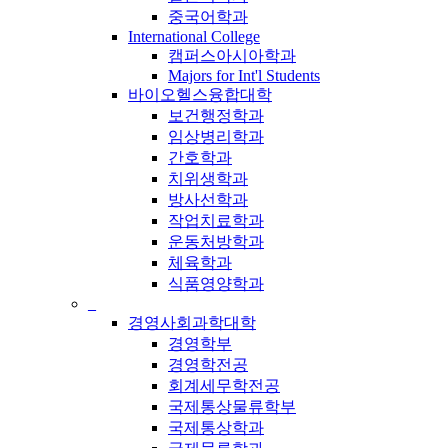
중국어학과
International College
캠퍼스아시아학과
Majors for Int'l Students
바이오헬스융합대학
보건행정학과
임상병리학과
간호학과
치위생학과
방사선학과
작업치료학과
운동처방학과
체육학과
식품영양학과
_
경영사회과학대학
경영학부
경영학전공
회계세무학전공
국제통상물류학부
국제통상학과