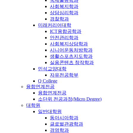
국제물류학과
사회복지학과
상담심리학과
경찰학과
미래커리어대학
ICT융합공학과
안전관리학과
사회복지상담학과
시니어운동처방학과
생활스포츠지도학과
실용콘텐츠 창작학과
민석교양대학
자유전공학부
Q College
융합연계전공
융합연계전공
소단위 전공과정(Micro Degree)
대학원
일반대학원
동아시아학과
글로벌관광학과
경영학과