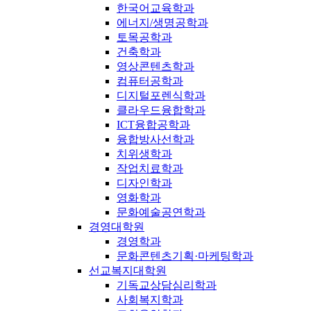
한국어교육학과
에너지/생명공학과
토목공학과
건축학과
영상콘텐츠학과
컴퓨터공학과
디지털포렌식학과
클라우드융합학과
ICT융합공학과
융합방사선학과
치위생학과
작업치료학과
디자인학과
영화학과
문화예술공연학과
경영대학원
경영학과
문화콘텐츠기획·마케팅학과
선교복지대학원
기독교상담심리학과
사회복지학과