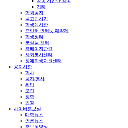
각종 사업단 참여
기타
학외공지
묻고답하기
학생게시판
프린터 인터넷 예약제
학생장터
분실물 센터
홈페이지관련
사회봉사센터
장애학생지원센터
공지사항
학사
공지/행사
취업
모집
장학
입찰
사이버홍보실
대학뉴스
언론뉴스
홍보동영상