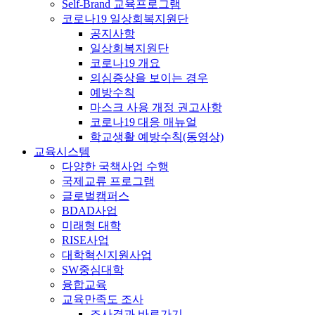
Self-Brand 교육프로그램
코로나19 일상회복지원단
공지사항
일상회복지원단
코로나19 개요
의심증상을 보이는 경우
예방수칙
마스크 사용 개정 권고사항
코로나19 대응 매뉴얼
학교생활 예방수칙(동영상)
교육시스템
다양한 국책사업 수행
국제교류 프로그램
글로벌캠퍼스
BDAD사업
미래형 대학
RISE사업
대학혁신지원사업
SW중심대학
융합교육
교육만족도 조사
조사결과 바로가기