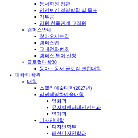
동서학원 정관
안전보건 경영방침 및 목표
기부금
임원 친족관계 교직원
캠퍼스안내
찾아오시는길
캠퍼스맵
교내전화번호
캠퍼스 투어 신청
글로컬대학30
동아ㆍ동서 글로컬 연합대학
대학/대학원
대학
스텔라예술대학(2027년)
임권택영화예술대학
영화과
뮤지컬엔터테인먼트과
연기과
디자인대학
디자인학부
패션디자인학과