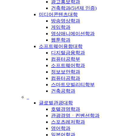
광고홍보학과
건축학과(5년제 인증)
미디어콘텐츠대학
방송영상학과
게임학과
영상애니메이션학과
웹툰학과
소프트웨어융합대학
디지털금융학과
컴퓨터공학부
소프트웨어학과
정보보안학과
컴퓨터공학과
스마트모빌리티학부
건축공학과
_
글로벌관광대학
호텔경영학과
관광경영ㆍ컨벤션학과
스포츠레저학과
영어학과
일본어학과