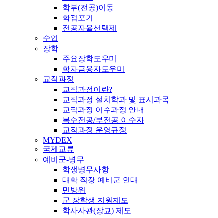
학부(전공)이동
학점포기
전공자율선택제
수업
장학
주요장학도우미
학자금융자도우미
교직과정
교직과정이란?
교직과정 설치학과 및 표시과목
교직과정 이수과정 안내
복수전공/부전공 이수자
교직과정 운영규정
MYDEX
국제교류
예비군-병무
학생병무사항
대학 직장 예비군 연대
민방위
군 장학생 지원제도
학사사관(장교) 제도