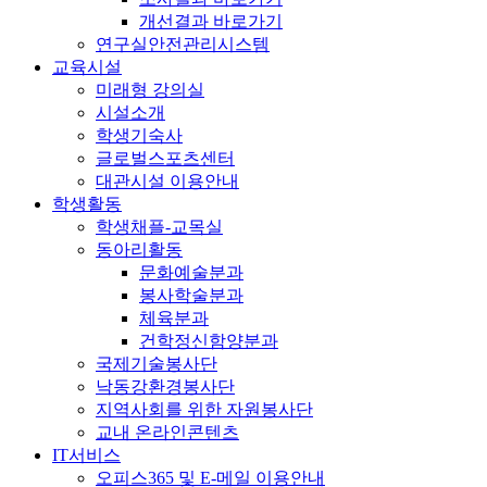
개선결과 바로가기
연구실안전관리시스템
교육시설
미래형 강의실
시설소개
학생기숙사
글로벌스포츠센터
대관시설 이용안내
학생활동
학생채플-교목실
동아리활동
문화예술분과
봉사학술분과
체육분과
건학정신함양분과
국제기술봉사단
낙동강환경봉사단
지역사회를 위한 자원봉사단
교내 온라인콘텐츠
IT서비스
오피스365 및 E-메일 이용안내