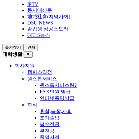
IPTV
동서대신문
地域社會(지역사회)
DSU NEWS
졸업생 성공스토리
GELS뉴스
즐겨찾기
인쇄
대학생활
▼
학사지원
캠퍼스일정
원스톱서비스
원스톱서비스란?
FAX민원 발급
인터넷증명발급
학적
휴학,복학,자퇴
조기졸업
복수전공
부전공
졸업사정