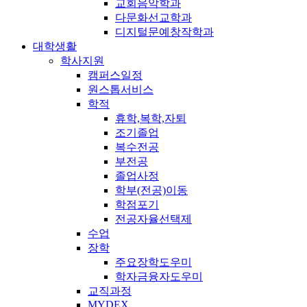
교회음악학과
다문화선교학과
디지털문예창작학과
대학생활
학사지원
캠퍼스일정
원스톱서비스
학적
휴학,복학,자퇴
조기졸업
복수전공
부전공
졸업사정
학부(전공)이동
학점포기
전공자율선택제
수업
장학
주요장학도우미
학자금융자도우미
교직과정
MYDEX