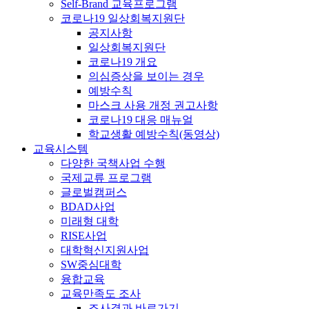
Self-Brand 교육프로그램
코로나19 일상회복지원단
공지사항
일상회복지원단
코로나19 개요
의심증상을 보이는 경우
예방수칙
마스크 사용 개정 권고사항
코로나19 대응 매뉴얼
학교생활 예방수칙(동영상)
교육시스템
다양한 국책사업 수행
국제교류 프로그램
글로벌캠퍼스
BDAD사업
미래형 대학
RISE사업
대학혁신지원사업
SW중심대학
융합교육
교육만족도 조사
조사결과 바로가기