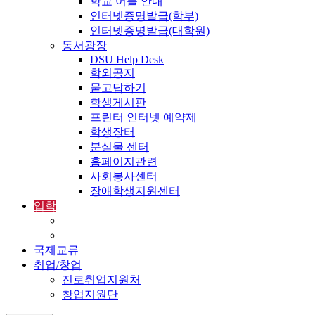
학교 어플 안내
인터넷증명발급(학부)
인터넷증명발급(대학원)
동서광장
DSU Help Desk
학외공지
묻고답하기
학생게시판
프린터 인터넷 예약제
학생장터
분실물 센터
홈페이지관련
사회봉사센터
장애학생지원센터
입학
입학정보
외국인입학-International Admissions
국제교류
취업/창업
진로취업지원처
창업지원단