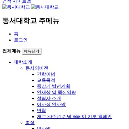
검색
사이트맵
동서대학교 주메뉴
홈
로그인
전체메뉴
메뉴닫기
대학소개
동서의비전
건학이념
교육목적
중장기 발전계획
인재상 및 핵심역량
설립자 소개
이사장 인사말
연혁
개교 30주년 기념 릴레이 기부 캠페인
총장
인사말