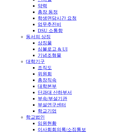
약력
총장 동정
학생면담시간 요청
업무추진비
DSU 소통함
동서의 상징
상징물
심볼로고 & UI
기념조형물
대학기구
조직도
위원회
총장직속
대학본부
단과대 산하부서
부속/부설기관
부설연구센터
학교기업
학교법인
임원현황
이사회회의록/소집통보