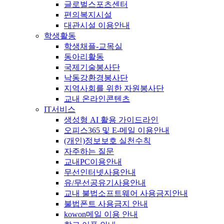
글로벌스포츠센터
편의복지시설
대관시설 이용안내
학생활동
학생채플-교목실
동아리활동
국제기술봉사단
낙동강환경봉사단
지역사회를 위한 자원봉사단
교내 온라인콘텐츠
IT서비스
생성형 AI 활용 가이드라인
오피스365 및 E-메일 이용안내
(개인)정보보호 실천수칙
자주하는 질문
교내PC이용안내
무선인터넷사용안내
유/무선공유기사용안내
교내 불법소프트웨어 사용금지안내
불법폰트 사용금지 안내
kowon메일 이용 안내