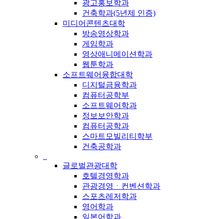
광고홍보학과
건축학과(5년제 인증)
미디어콘텐츠대학
방송영상학과
게임학과
영상애니메이션학과
웹툰학과
소프트웨어융합대학
디지털금융학과
컴퓨터공학부
소프트웨어학과
정보보안학과
컴퓨터공학과
스마트모빌리티학부
건축공학과
_
글로벌관광대학
호텔경영학과
관광경영ㆍ컨벤션학과
스포츠레저학과
영어학과
일본어학과