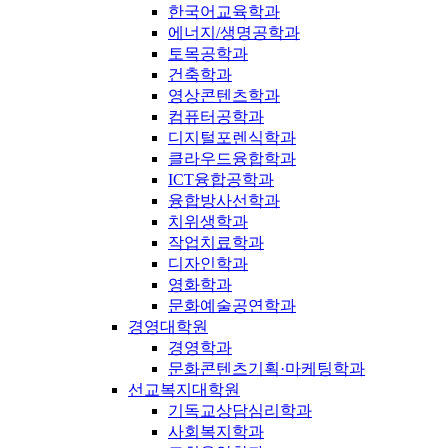
한국어교육학과
에너지/생명공학과
토목공학과
건축학과
영상콘텐츠학과
컴퓨터공학과
디지털포렌식학과
클라우드융합학과
ICT융합공학과
융합방사선학과
치위생학과
작업치료학과
디자인학과
영화학과
문화예술공연학과
경영대학원
경영학과
문화콘텐츠기획·마케팅학과
선교복지대학원
기독교상담심리학과
사회복지학과