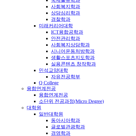
국제물류학과
사회복지학과
상담심리학과
경찰학과
미래커리어대학
ICT융합공학과
안전관리학과
사회복지상담학과
시니어운동처방학과
생활스포츠지도학과
실용콘텐츠 창작학과
민석교양대학
자유전공학부
Q College
융합연계전공
융합연계전공
소단위 전공과정(Micro Degree)
대학원
일반대학원
동아시아학과
글로벌관광학과
경영학과