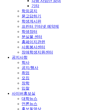
각종 사업단 참여
기타
학외공지
묻고답하기
학생게시판
프린터 인터넷 예약제
학생장터
분실물 센터
홈페이지관련
사회봉사센터
장애학생지원센터
공지사항
학사
공지/행사
취업
모집
장학
입찰
사이버홍보실
대학뉴스
언론뉴스
홍보동영상