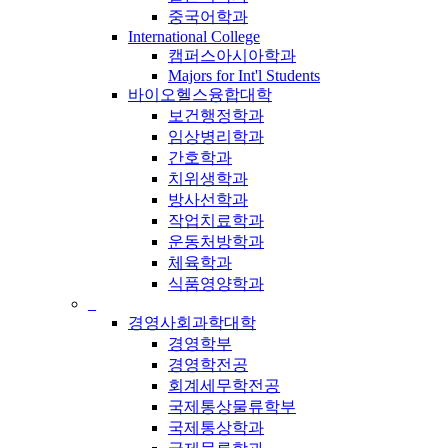
중국어학과
International College
캠퍼스아시아학과
Majors for Int'l Students
바이오헬스융합대학
보건행정학과
임상병리학과
간호학과
치위생학과
방사선학과
작업치료학과
운동처방학과
체육학과
식품영양학과
_
경영사회과학대학
경영학부
경영학전공
회계세무학전공
국제통상물류학부
국제통상학과