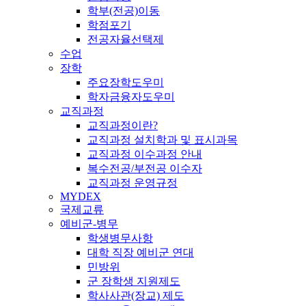
학부(전공)이동
학점포기
전공자율선택제
수업
장학
주요장학도우미
학자금융자도우미
교직과정
교직과정이란?
교직과정 설치학과 및 표시과목
교직과정 이수과정 안내
복수전공/부전공 이수자
교직과정 운영규정
MYDEX
국제교류
예비군-병무
학생병무사항
대학 직장 예비군 연대
민방위
군 장학생 지원제도
학사사관(장교) 제도