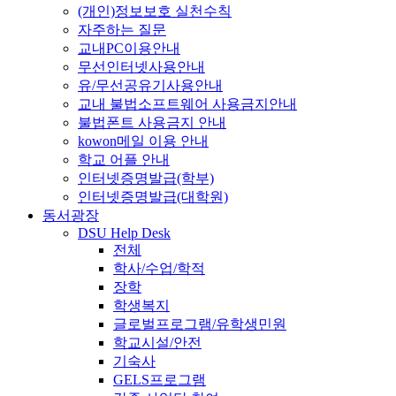
(개인)정보보호 실천수칙
자주하는 질문
교내PC이용안내
무선인터넷사용안내
유/무선공유기사용안내
교내 불법소프트웨어 사용금지안내
불법폰트 사용금지 안내
kowon메일 이용 안내
학교 어플 안내
인터넷증명발급(학부)
인터넷증명발급(대학원)
동서광장
DSU Help Desk
전체
학사/수업/학적
장학
학생복지
글로벌프로그램/유학생민원
학교시설/안전
기숙사
GELS프로그램