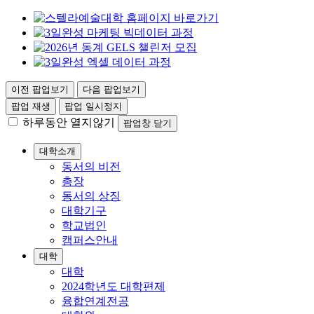
이전 팝업보기
다음 팝업보기
팝업 재생
팝업 일시정지
하루동안 열지않기
팝업창 닫기
대학소개
동서의 비전
총장
동서의 상징
대학기구
학교법인
캠퍼스안내
대학
대학
2024학년도 대학편제
융합연계전공