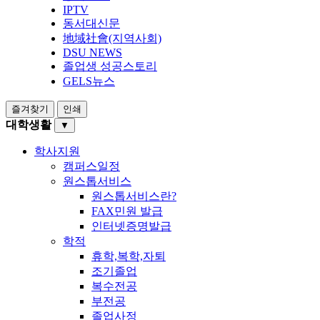
IPTV
동서대신문
地域社會(지역사회)
DSU NEWS
졸업생 성공스토리
GELS뉴스
즐겨찾기
인쇄
대학생활
▼
학사지원
캠퍼스일정
원스톱서비스
원스톱서비스란?
FAX민원 발급
인터넷증명발급
학적
휴학,복학,자퇴
조기졸업
복수전공
부전공
졸업사정