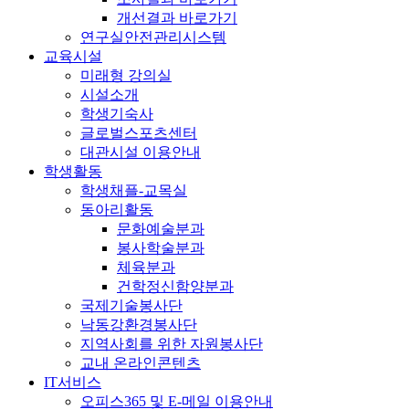
개선결과 바로가기
연구실안전관리시스템
교육시설
미래형 강의실
시설소개
학생기숙사
글로벌스포츠센터
대관시설 이용안내
학생활동
학생채플-교목실
동아리활동
문화예술분과
봉사학술분과
체육분과
건학정신함양분과
국제기술봉사단
낙동강환경봉사단
지역사회를 위한 자원봉사단
교내 온라인콘텐츠
IT서비스
오피스365 및 E-메일 이용안내