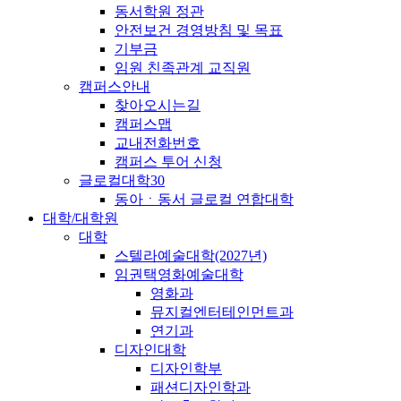
동서학원 정관
안전보건 경영방침 및 목표
기부금
임원 친족관계 교직원
캠퍼스안내
찾아오시는길
캠퍼스맵
교내전화번호
캠퍼스 투어 신청
글로컬대학30
동아ㆍ동서 글로컬 연합대학
대학/대학원
대학
스텔라예술대학(2027년)
임권택영화예술대학
영화과
뮤지컬엔터테인먼트과
연기과
디자인대학
디자인학부
패션디자인학과