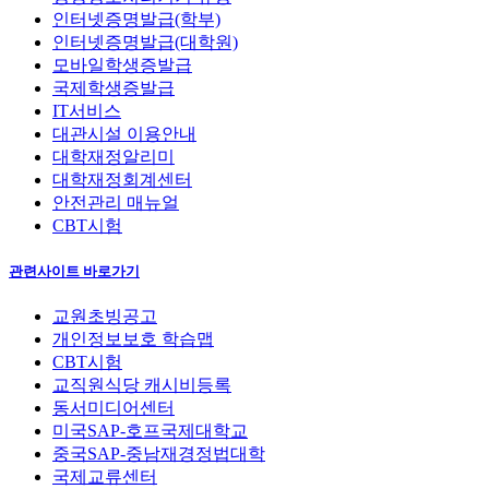
인터넷증명발급(학부)
인터넷증명발급(대학원)
모바일학생증발급
국제학생증발급
IT서비스
대관시설 이용안내
대학재정알리미
대학재정회계센터
안전관리 매뉴얼
CBT시험
관련사이트 바로가기
교원초빙공고
개인정보보호 학습맵
CBT시험
교직원식당 캐시비등록
동서미디어센터
미국SAP-호프국제대학교
중국SAP-중남재경정법대학
국제교류센터