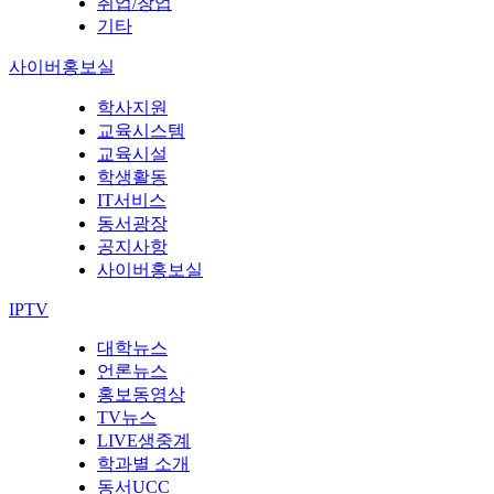
취업/창업
기타
사이버홍보실
학사지원
교육시스템
교육시설
학생활동
IT서비스
동서광장
공지사항
사이버홍보실
IPTV
대학뉴스
언론뉴스
홍보동영상
TV뉴스
LIVE생중계
학과별 소개
동서UCC