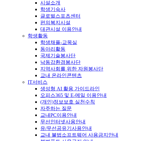
시설소개
학생기숙사
글로벌스포츠센터
편의복지시설
대관시설 이용안내
학생활동
학생채플-교목실
동아리활동
국제기술봉사단
낙동강환경봉사단
지역사회를 위한 자원봉사단
교내 온라인콘텐츠
IT서비스
생성형 AI 활용 가이드라인
오피스365 및 E-메일 이용안내
(개인)정보보호 실천수칙
자주하는 질문
교내PC이용안내
무선인터넷사용안내
유/무선공유기사용안내
교내 불법소프트웨어 사용금지안내