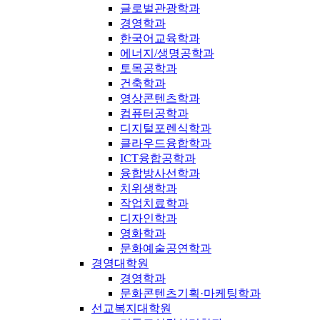
글로벌관광학과
경영학과
한국어교육학과
에너지/생명공학과
토목공학과
건축학과
영상콘텐츠학과
컴퓨터공학과
디지털포렌식학과
클라우드융합학과
ICT융합공학과
융합방사선학과
치위생학과
작업치료학과
디자인학과
영화학과
문화예술공연학과
경영대학원
경영학과
문화콘텐츠기획·마케팅학과
선교복지대학원