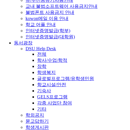
유/무선공유기사용안내
교내 불법소프트웨어 사용금지안내
불법폰트 사용금지 안내
kowon메일 이용 안내
학교 어플 안내
인터넷증명발급(학부)
인터넷증명발급(대학원)
동서광장
DSU Help Desk
전체
학사/수업/학적
장학
학생복지
글로벌프로그램/유학생민원
학교시설/안전
기숙사
GELS프로그램
각종 사업단 참여
기타
학외공지
묻고답하기
학생게시판