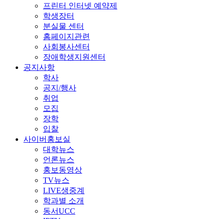
프린터 인터넷 예약제
학생장터
분실물 센터
홈페이지관련
사회봉사센터
장애학생지원센터
공지사항
학사
공지/행사
취업
모집
장학
입찰
사이버홍보실
대학뉴스
언론뉴스
홍보동영상
TV뉴스
LIVE생중계
학과별 소개
동서UCC