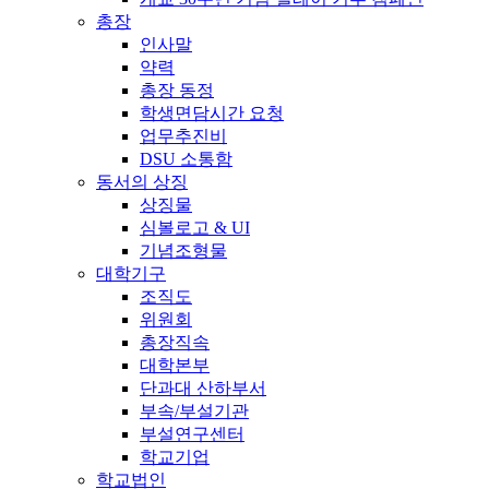
총장
인사말
약력
총장 동정
학생면담시간 요청
업무추진비
DSU 소통함
동서의 상징
상징물
심볼로고 & UI
기념조형물
대학기구
조직도
위원회
총장직속
대학본부
단과대 산하부서
부속/부설기관
부설연구센터
학교기업
학교법인