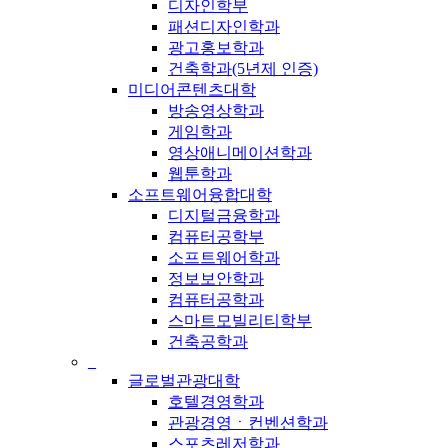
디자인학부
패션디자인학과
광고홍보학과
건축학과(5년제 인증)
미디어콘텐츠대학
방송영상학과
게임학과
영상애니메이션학과
웹툰학과
소프트웨어융합대학
디지털금융학과
컴퓨터공학부
소프트웨어학과
정보보안학과
컴퓨터공학과
스마트모빌리티학부
건축공학과
_
글로벌관광대학
호텔경영학과
관광경영ㆍ컨벤션학과
스포츠레저학과