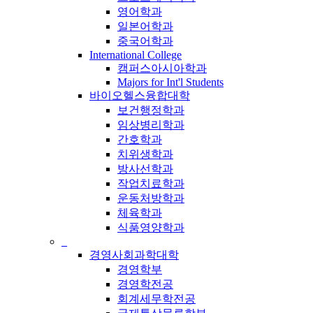
영어학과
일본어학과
중국어학과
International College
캠퍼스아시아학과
Majors for Int'l Students
바이오헬스융합대학
보건행정학과
임상병리학과
간호학과
치위생학과
방사선학과
작업치료학과
운동처방학과
체육학과
식품영양학과
_
경영사회과학대학
경영학부
경영학전공
회계세무학전공