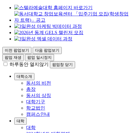
이전 팝업보기
다음 팝업보기
팝업 재생
팝업 일시정지
하루동안 열지않기
팝업창 닫기
대학소개
동서의 비전
총장
동서의 상징
대학기구
학교법인
캠퍼스안내
대학
대학