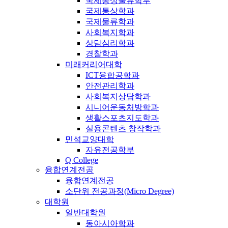
국제통상물류학부
국제통상학과
국제물류학과
사회복지학과
상담심리학과
경찰학과
미래커리어대학
ICT융합공학과
안전관리학과
사회복지상담학과
시니어운동처방학과
생활스포츠지도학과
실용콘텐츠 창작학과
민석교양대학
자유전공학부
Q College
융합연계전공
융합연계전공
소단위 전공과정(Micro Degree)
대학원
일반대학원
동아시아학과