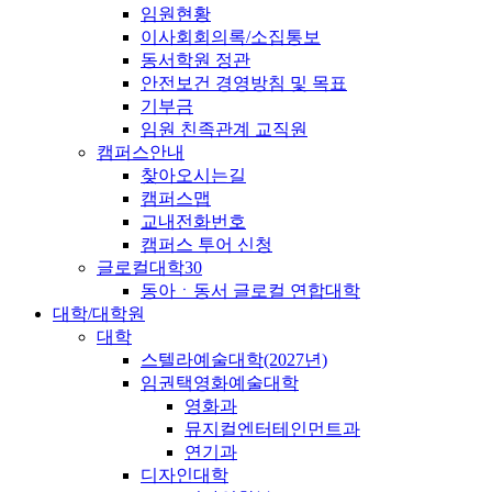
임원현황
이사회회의록/소집통보
동서학원 정관
안전보건 경영방침 및 목표
기부금
임원 친족관계 교직원
캠퍼스안내
찾아오시는길
캠퍼스맵
교내전화번호
캠퍼스 투어 신청
글로컬대학30
동아ㆍ동서 글로컬 연합대학
대학/대학원
대학
스텔라예술대학(2027년)
임권택영화예술대학
영화과
뮤지컬엔터테인먼트과
연기과
디자인대학