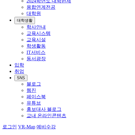
2024학년도 대학편제
융합연계전공
대학원
대학생활
학사안내
교육시스템
교육시설
학생활동
IT서비스
동서광장
입학
취업
SNS
블로그
웹진
페이스북
유튜브
홍보대사 블로그
교내 온라인콘텐츠
로그인
VR-Map
예비수강