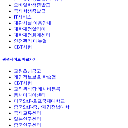
모바일학생증발급
국제학생증발급
IT서비스
대관시설 이용안내
대학재정알리미
대학재정회계센터
안전관리 매뉴얼
CBT시험
관련사이트 바로가기
교원초빙공고
개인정보보호 학습맵
CBT시험
교직원식당 캐시비등록
동서미디어센터
미국SAP-호프국제대학교
중국SAP-중남재경정법대학
국제교류센터
일본연구센터
중국연구센터