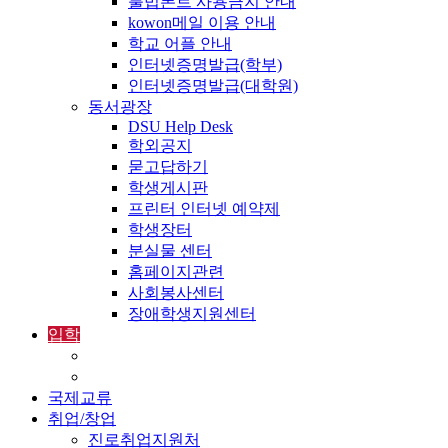
불법폰트 사용금지 안내
kowon메일 이용 안내
학교 어플 안내
인터넷증명발급(학부)
인터넷증명발급(대학원)
동서광장
DSU Help Desk
학외공지
묻고답하기
학생게시판
프린터 인터넷 예약제
학생장터
분실물 센터
홈페이지관련
사회봉사센터
장애학생지원센터
입학
입학정보
외국인입학-International Admissions
국제교류
취업/창업
진로취업지원처