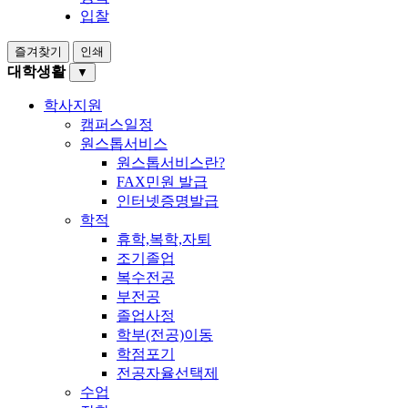
입찰
즐겨찾기
인쇄
대학생활
▼
학사지원
캠퍼스일정
원스톱서비스
원스톱서비스란?
FAX민원 발급
인터넷증명발급
학적
휴학,복학,자퇴
조기졸업
복수전공
부전공
졸업사정
학부(전공)이동
학점포기
전공자율선택제
수업