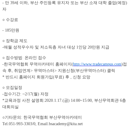
- 만 39세 이하, 부산 주민등록 유지자 또는 부산 소재 대학 졸업(예정)
자
○ 수강료
- 185만원
○ 장학금 제도
-매월 성적우수자 및 저소득층 자녀 대상 1인당 20만원 지급
○ 접수방법: 온라인 접수
-한국무역협회 무역아카데미 홈페이지(
http://www.tradecampus.com
)접
속 후, 취업연계> 무역마스터> 지원신청(부산무역마스터) 클릭
* 반드시 홈페이지 회원가입(무료) 후 , 신청 요망
○ 모집일정
-접수기간: ~2/17(월) 자정
*교육과정 사전 설명회:2020.1.17.(금) 14:00~15:00, 부산무역회관 6층
대회의실
○기타문의: 한국무역협회 부산무역아카데미
Tel.051-993-3303/0,
Email.bsacademy@kita.net