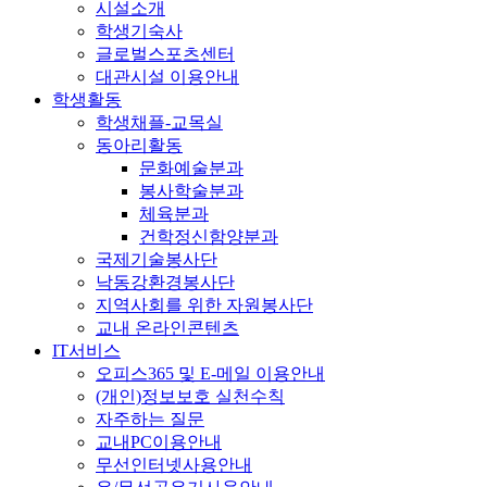
시설소개
학생기숙사
글로벌스포츠센터
대관시설 이용안내
학생활동
학생채플-교목실
동아리활동
문화예술분과
봉사학술분과
체육분과
건학정신함양분과
국제기술봉사단
낙동강환경봉사단
지역사회를 위한 자원봉사단
교내 온라인콘텐츠
IT서비스
오피스365 및 E-메일 이용안내
(개인)정보보호 실천수칙
자주하는 질문
교내PC이용안내
무선인터넷사용안내