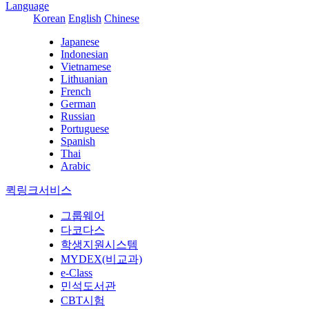
Language
Korean
English
Chinese
Japanese
Indonesian
Vietnamese
Lithuanian
French
German
Russian
Portuguese
Spanish
Thai
Arabic
퀵링크서비스
그룹웨어
다코다스
학생지원시스템
MYDEX(비교과)
e-Class
민석도서관
CBT시험