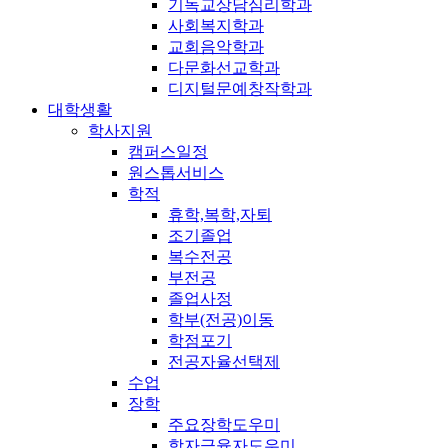
기독교상담심리학과
사회복지학과
교회음악학과
다문화선교학과
디지털문예창작학과
대학생활
학사지원
캠퍼스일정
원스톱서비스
학적
휴학,복학,자퇴
조기졸업
복수전공
부전공
졸업사정
학부(전공)이동
학점포기
전공자율선택제
수업
장학
주요장학도우미
학자금융자도우미