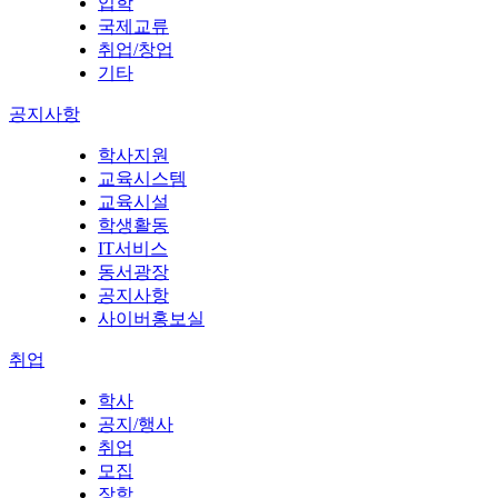
입학
국제교류
취업/창업
기타
공지사항
학사지원
교육시스템
교육시설
학생활동
IT서비스
동서광장
공지사항
사이버홍보실
취업
학사
공지/행사
취업
모집
장학