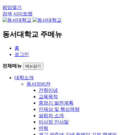
팝업열기
검색
사이트맵
동서대학교 주메뉴
홈
로그인
전체메뉴
메뉴닫기
대학소개
동서의비전
건학이념
교육목적
중장기 발전계획
인재상 및 핵심역량
설립자 소개
이사장 인사말
연혁
개교 30주년 기념 릴레이 기부 캠페인