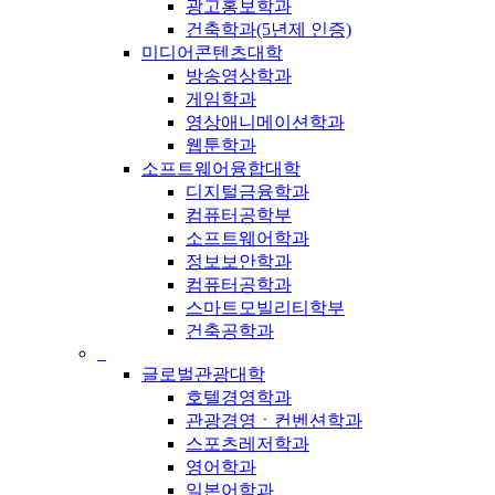
광고홍보학과
건축학과(5년제 인증)
미디어콘텐츠대학
방송영상학과
게임학과
영상애니메이션학과
웹툰학과
소프트웨어융합대학
디지털금융학과
컴퓨터공학부
소프트웨어학과
정보보안학과
컴퓨터공학과
스마트모빌리티학부
건축공학과
_
글로벌관광대학
호텔경영학과
관광경영ㆍ컨벤션학과
스포츠레저학과
영어학과
일본어학과