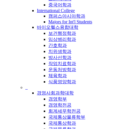
중국어학과
International College
캠퍼스아시아학과
Majors for Int'l Students
바이오헬스융합대학
보건행정학과
임상병리학과
간호학과
치위생학과
방사선학과
작업치료학과
운동처방학과
체육학과
식품영양학과
_
경영사회과학대학
경영학부
경영학전공
회계세무학전공
국제통상물류학부
국제통상학과