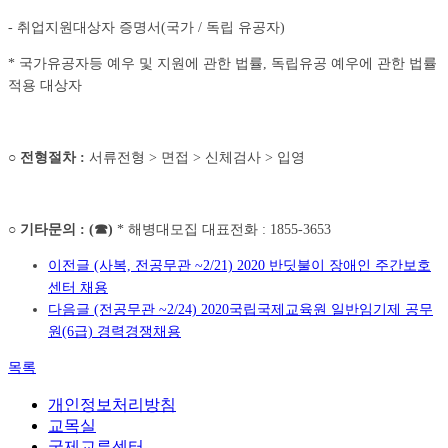
- 취업지원대상자 증명서(국가 / 독립 유공자)
* 국가유공자등 예우 및 지원에 관한 법률, 독립유공 예우에 관한 법률
적용 대상자
○
전형절차
:
서류전형 > 면접 > 신체검사 > 입영
○
기타문의
: (
☎
)
* 해병대모집 대표전화 : 1855-3653
이전글
(사복, 전공무관 ~2/21) 2020 반딧불이 장애인 주간보호
센터 채용
다음글
(전공무관 ~2/24) 2020국립국제교육원 일반임기제 공무
원(6급) 경력경쟁채용
목록
개인정보처리방침
교목실
국제교류센터