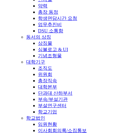
약력
총장 동정
학생면담시간 요청
업무추진비
DSU 소통함
동서의 상징
상징물
심볼로고 & UI
기념조형물
대학기구
조직도
위원회
총장직속
대학본부
단과대 산하부서
부속/부설기관
부설연구센터
학교기업
학교법인
임원현황
이사회회의록/소집통보