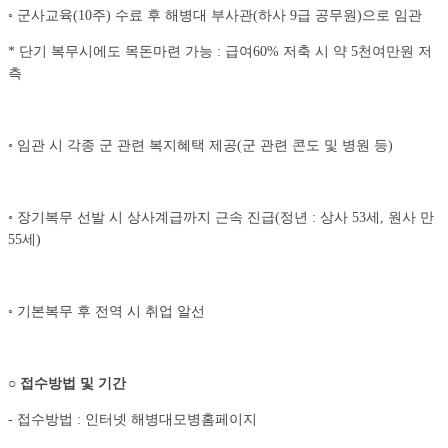
◦ 군사교육(10주) 수료 후 해병대 부사관(하사 9급 공무원)으로 임관
* 단기 복무시에도 목돈마련 가능 : 급여60% 저축 시 약 5천여만원 저
측
◦ 임관 시 각종 군 관련 복지혜택 제공(군 관련 콘도 및 병원 등)
◦ 장기복무 선발 시 상사계급까지 근속 진급(정년 : 상사 53세, 원사 만
55세)
◦ 기본복무 후 전역 시 취업 알선
○
접수방법 및 기간
- 접수방법 : 인터넷 해병대모병홈페이지