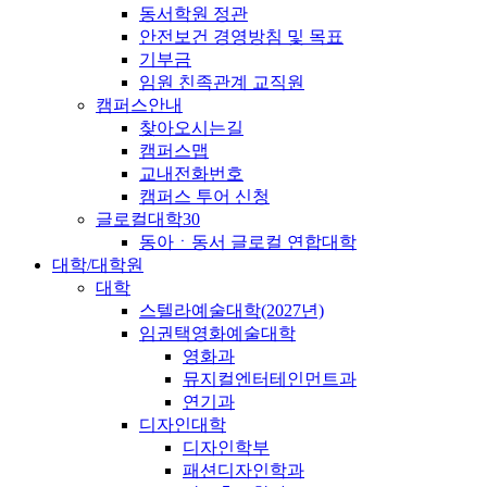
동서학원 정관
안전보건 경영방침 및 목표
기부금
임원 친족관계 교직원
캠퍼스안내
찾아오시는길
캠퍼스맵
교내전화번호
캠퍼스 투어 신청
글로컬대학30
동아ㆍ동서 글로컬 연합대학
대학/대학원
대학
스텔라예술대학(2027년)
임권택영화예술대학
영화과
뮤지컬엔터테인먼트과
연기과
디자인대학
디자인학부
패션디자인학과