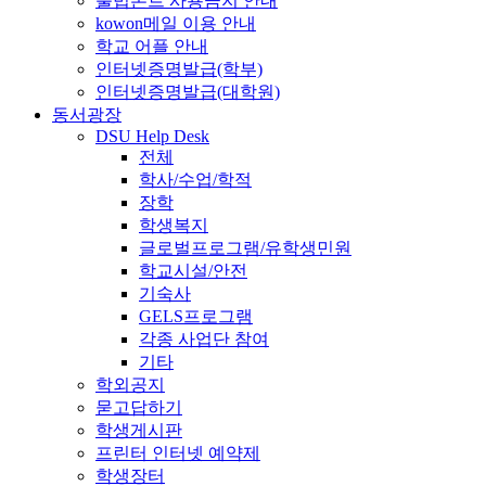
불법폰트 사용금지 안내
kowon메일 이용 안내
학교 어플 안내
인터넷증명발급(학부)
인터넷증명발급(대학원)
동서광장
DSU Help Desk
전체
학사/수업/학적
장학
학생복지
글로벌프로그램/유학생민원
학교시설/안전
기숙사
GELS프로그램
각종 사업단 참여
기타
학외공지
묻고답하기
학생게시판
프린터 인터넷 예약제
학생장터