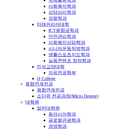
국제물류학과
사회복지학과
상담심리학과
경찰학과
미래커리어대학
ICT융합공학과
안전관리학과
사회복지상담학과
시니어운동처방학과
생활스포츠지도학과
실용콘텐츠 창작학과
민석교양대학
자유전공학부
Q College
융합연계전공
융합연계전공
소단위 전공과정(Micro Degree)
대학원
일반대학원
동아시아학과
글로벌관광학과
경영학과