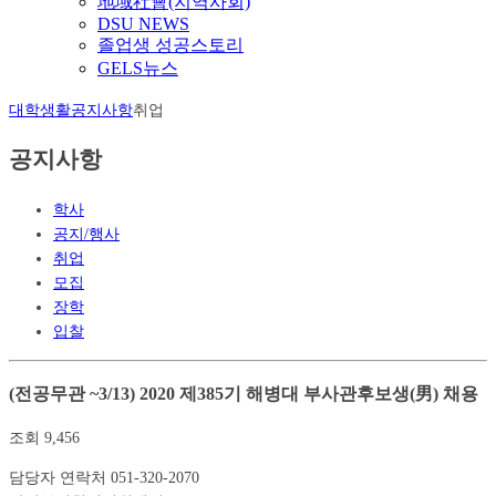
地域社會(지역사회)
DSU NEWS
졸업생 성공스토리
GELS뉴스
대학생활
공지사항
취업
공지사항
학사
공지/행사
취업
모집
장학
입찰
(전공무관 ~3/13) 2020 제385기 해병대 부사관후보생(男) 채용
조회
9,456
담당자 연락처
051-320-2070