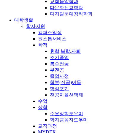
교회음악학과
다문화선교학과
디지털문예창작학과
대학생활
학사지원
캠퍼스일정
원스톱서비스
학적
휴학,복학,자퇴
조기졸업
복수전공
부전공
졸업사정
학부(전공)이동
학점포기
전공자율선택제
수업
장학
주요장학도우미
학자금융자도우미
교직과정
MYDEX