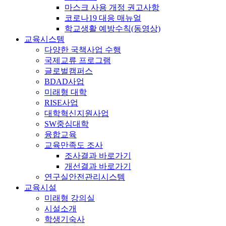
마스크 사용 개정 권고사항
코로나19 대응 매뉴얼
학교생활 예방수칙(동영상)
교육시스템
다양한 국책사업 수행
국제교류 프로그램
글로벌캠퍼스
BDAD사업
미래형 대학
RISE사업
대학혁신지원사업
SW중심대학
융합교육
교육만족도 조사
조사결과 바로가기
개선결과 바로가기
연구실안전관리시스템
교육시설
미래형 강의실
시설소개
학생기숙사