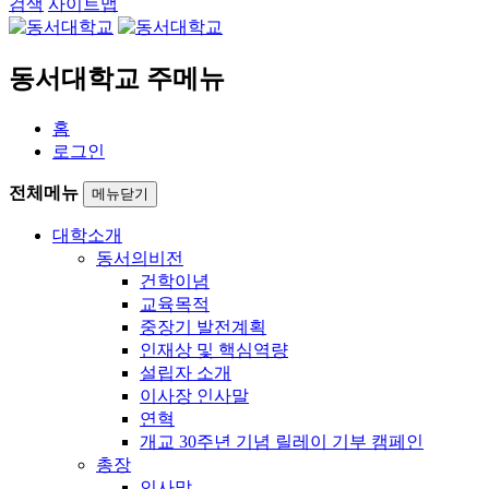
검색
사이트맵
동서대학교 주메뉴
홈
로그인
전체메뉴
메뉴닫기
대학소개
동서의비전
건학이념
교육목적
중장기 발전계획
인재상 및 핵심역량
설립자 소개
이사장 인사말
연혁
개교 30주년 기념 릴레이 기부 캠페인
총장
인사말