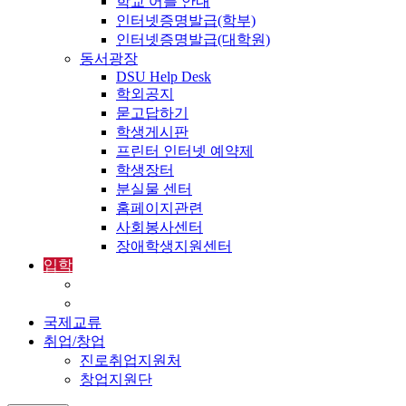
학교 어플 안내
인터넷증명발급(학부)
인터넷증명발급(대학원)
동서광장
DSU Help Desk
학외공지
묻고답하기
학생게시판
프린터 인터넷 예약제
학생장터
분실물 센터
홈페이지관련
사회봉사센터
장애학생지원센터
입학
입학정보
외국인입학-International Admissions
국제교류
취업/창업
진로취업지원처
창업지원단