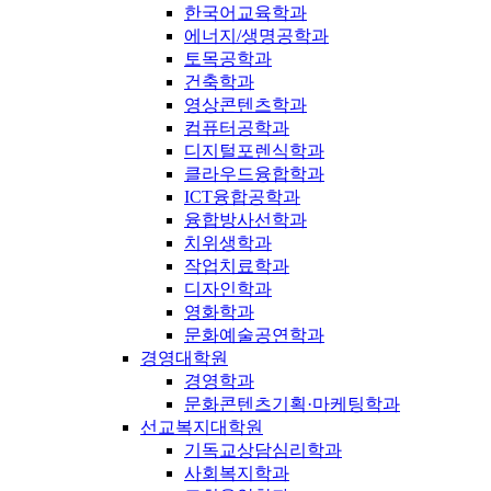
한국어교육학과
에너지/생명공학과
토목공학과
건축학과
영상콘텐츠학과
컴퓨터공학과
디지털포렌식학과
클라우드융합학과
ICT융합공학과
융합방사선학과
치위생학과
작업치료학과
디자인학과
영화학과
문화예술공연학과
경영대학원
경영학과
문화콘텐츠기획·마케팅학과
선교복지대학원
기독교상담심리학과
사회복지학과