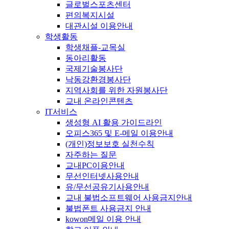
글로벌스포츠센터
편의복지시설
대관시설 이용안내
학생활동
학생채플-교목실
동아리활동
국제기술봉사단
낙동강환경봉사단
지역사회를 위한 자원봉사단
교내 온라인콘텐츠
IT서비스
생성형 AI 활용 가이드라인
오피스365 및 E-메일 이용안내
(개인)정보보호 실천수칙
자주하는 질문
교내PC이용안내
무선인터넷사용안내
유/무선공유기사용안내
교내 불법소프트웨어 사용금지안내
불법폰트 사용금지 안내
kowon메일 이용 안내