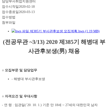
담당부서
취업지원센터
접수시작일
2020-02-18
접수종료일
2020-03-13
접수방법
첨부파일
제385기 부사관후보생 모집계획.hwp (1.19 MB)
(
전공무관
~3/13) 2020
제
385
기 해병대 부
사관후보생
(
男
)
채용
○
모집부문 및 담당업무
- 해병대 부사관후보생
○
자격요건 및 우대사항
- 연 령 : 임관일(ʼ20. 10. 1.) 기준 만 18세 ~ 27세의 대한민국 남자