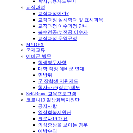
학자금융자도우미
교직과정
교직과정이란?
교직과정 설치학과 및 표시과목
교직과정 이수과정 안내
복수전공/부전공 이수자
교직과정 운영규정
MYDEX
국제교류
예비군-병무
학생병무사항
대학 직장 예비군 연대
민방위
군 장학생 지원제도
학사사관(장교) 제도
Self-Brand 교육프로그램
코로나19 일상회복지원단
공지사항
일상회복지원단
코로나19 개요
의심증상을 보이는 경우
예방수칙