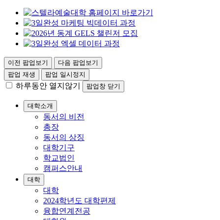
이전 팝업보기
다음 팝업보기
팝업 재생
팝업 일시정지
하루동안 열지않기
팝업창 닫기
대학소개
동서의 비전
총장
동서의 상징
대학기구
학교법인
캠퍼스안내
대학
대학
2024학년도 대학편제
융합연계전공