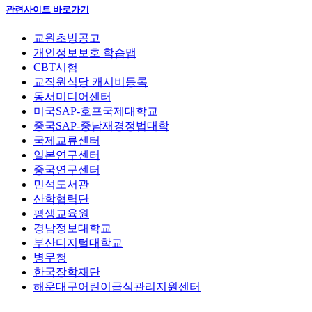
관련사이트 바로가기
교원초빙공고
개인정보보호 학습맵
CBT시험
교직원식당 캐시비등록
동서미디어센터
미국SAP-호프국제대학교
중국SAP-중남재경정법대학
국제교류센터
일본연구센터
중국연구센터
민석도서관
산학협력단
평생교육원
경남정보대학교
부산디지털대학교
병무청
한국장학재단
해운대구어린이급식관리지원센터