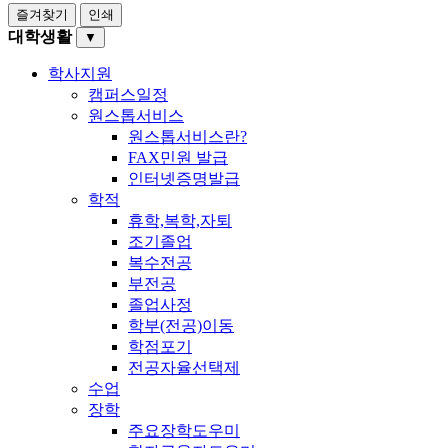
즐겨찾기
인쇄
대학생활
▼
학사지원
캠퍼스일정
원스톱서비스
원스톱서비스란?
FAX민원 발급
인터넷증명발급
학적
휴학,복학,자퇴
조기졸업
복수전공
부전공
졸업사정
학부(전공)이동
학점포기
전공자율선택제
수업
장학
주요장학도우미