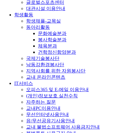
글로벌스포츠센터
대관시설 이용안내
학생활동
학생채플-교목실
동아리활동
문화예술분과
봉사학술분과
체육분과
건학정신함양분과
국제기술봉사단
낙동강환경봉사단
지역사회를 위한 자원봉사단
교내 온라인콘텐츠
IT서비스
오피스365 및 E-메일 이용안내
(개인)정보보호 실천수칙
자주하는 질문
교내PC이용안내
무선인터넷사용안내
유/무선공유기사용안내
교내 불법소프트웨어 사용금지안내