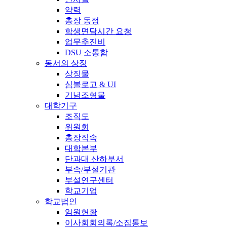
약력
총장 동정
학생면담시간 요청
업무추진비
DSU 소통함
동서의 상징
상징물
심볼로고 & UI
기념조형물
대학기구
조직도
위원회
총장직속
대학본부
단과대 산하부서
부속/부설기관
부설연구센터
학교기업
학교법인
임원현황
이사회회의록/소집통보