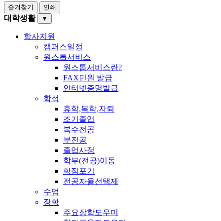
즐겨찾기
인쇄
대학생활
▼
학사지원
캠퍼스일정
원스톱서비스
원스톱서비스란?
FAX민원 발급
인터넷증명발급
학적
휴학,복학,자퇴
조기졸업
복수전공
부전공
졸업사정
학부(전공)이동
학점포기
전공자율선택제
수업
장학
주요장학도우미