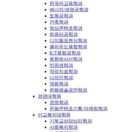
한국어교육학과
에너지/생명공학과
토목공학과
건축학과
영상콘텐츠학과
컴퓨터공학과
디지털포렌식학과
클라우드융합학과
ICT융합공학과
융합방사선학과
치위생학과
작업치료학과
디자인학과
영화학과
문화예술공연학과
경영대학원
경영학과
문화콘텐츠기획·마케팅학과
선교복지대학원
기독교상담심리학과
사회복지학과