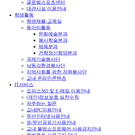
글로벌스포츠센터
대관시설 이용안내
학생활동
학생채플-교목실
동아리활동
문화예술분과
봉사학술분과
체육분과
건학정신함양분과
국제기술봉사단
낙동강환경봉사단
지역사회를 위한 자원봉사단
교내 온라인콘텐츠
IT서비스
오피스365 및 E-메일 이용안내
(개인)정보보호 실천수칙
자주하는 질문
교내PC이용안내
무선인터넷사용안내
유/무선공유기사용안내
교내 불법소프트웨어 사용금지안내