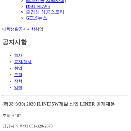
地域社會(지역사회)
DSU NEWS
졸업생 성공스토리
GELS뉴스
대학생활
공지사항
취업
공지사항
학사
공지/행사
취업
모집
장학
입찰
(컴공~3/30) 2020 [LINE]SW개발 신입 LINER 공개채용
조회
9,107
담당자 연락처
051-320-2070