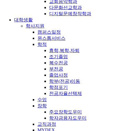
교회음악학과
다문화선교학과
디지털문예창작학과
대학생활
학사지원
캠퍼스일정
원스톱서비스
학적
휴학,복학,자퇴
조기졸업
복수전공
부전공
졸업사정
학부(전공)이동
학점포기
전공자율선택제
수업
장학
주요장학도우미
학자금융자도우미
교직과정
MYDEX