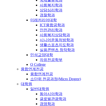
국제물류학과
사회복지학과
상담심리학과
경찰학과
미래커리어대학
ICT융합공학과
안전관리학과
사회복지상담학과
시니어운동처방학과
생활스포츠지도학과
실용콘텐츠 창작학과
민석교양대학
자유전공학부
Q College
융합연계전공
융합연계전공
소단위 전공과정(Micro Degree)
대학원
일반대학원
동아시아학과
글로벌관광학과
경영학과