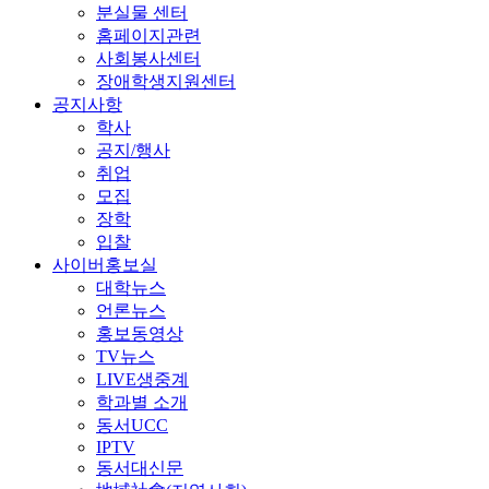
분실물 센터
홈페이지관련
사회봉사센터
장애학생지원센터
공지사항
학사
공지/행사
취업
모집
장학
입찰
사이버홍보실
대학뉴스
언론뉴스
홍보동영상
TV뉴스
LIVE생중계
학과별 소개
동서UCC
IPTV
동서대신문