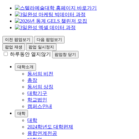
이전 팝업보기
다음 팝업보기
팝업 재생
팝업 일시정지
하루동안 열지않기
팝업창 닫기
대학소개
동서의 비전
총장
동서의 상징
대학기구
학교법인
캠퍼스안내
대학
대학
2024학년도 대학편제
융합연계전공