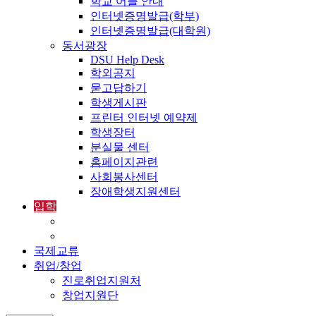
학교 어플 안내
인터넷증명발급(학부)
인터넷증명발급(대학원)
동서광장
DSU Help Desk
학외공지
묻고답하기
학생게시판
프린터 인터넷 예약제
학생장터
분실물 센터
홈페이지관련
사회봉사센터
장애학생지원센터
입학
입학정보
외국인입학-International Admissions
국제교류
취업/창업
진로취업지원처
창업지원단