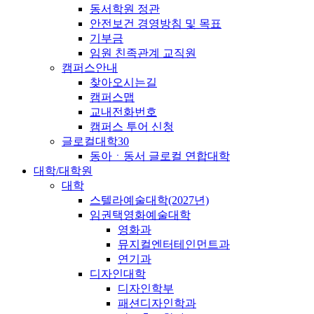
동서학원 정관
안전보건 경영방침 및 목표
기부금
임원 친족관계 교직원
캠퍼스안내
찾아오시는길
캠퍼스맵
교내전화번호
캠퍼스 투어 신청
글로컬대학30
동아ㆍ동서 글로컬 연합대학
대학/대학원
대학
스텔라예술대학(2027년)
임권택영화예술대학
영화과
뮤지컬엔터테인먼트과
연기과
디자인대학
디자인학부
패션디자인학과