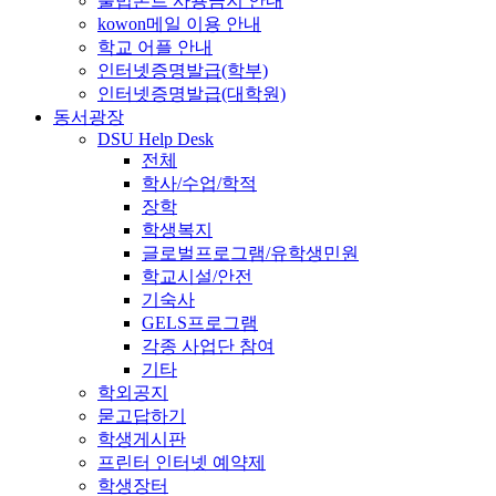
불법폰트 사용금지 안내
kowon메일 이용 안내
학교 어플 안내
인터넷증명발급(학부)
인터넷증명발급(대학원)
동서광장
DSU Help Desk
전체
학사/수업/학적
장학
학생복지
글로벌프로그램/유학생민원
학교시설/안전
기숙사
GELS프로그램
각종 사업단 참여
기타
학외공지
묻고답하기
학생게시판
프린터 인터넷 예약제
학생장터