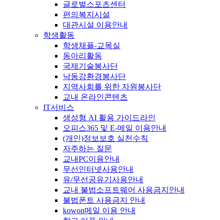
글로벌스포츠센터
편의복지시설
대관시설 이용안내
학생활동
학생채플-교목실
동아리활동
국제기술봉사단
낙동강환경봉사단
지역사회를 위한 자원봉사단
교내 온라인콘텐츠
IT서비스
생성형 AI 활용 가이드라인
오피스365 및 E-메일 이용안내
(개인)정보보호 실천수칙
자주하는 질문
교내PC이용안내
무선인터넷사용안내
유/무선공유기사용안내
교내 불법소프트웨어 사용금지안내
불법폰트 사용금지 안내
kowon메일 이용 안내