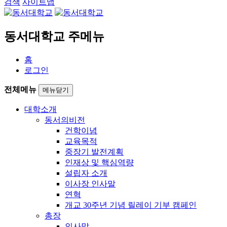
검색
사이트맵
동서대학교 주메뉴
홈
로그인
전체메뉴
메뉴닫기
대학소개
동서의비전
건학이념
교육목적
중장기 발전계획
인재상 및 핵심역량
설립자 소개
이사장 인사말
연혁
개교 30주년 기념 릴레이 기부 캠페인
총장
인사말