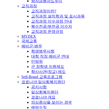
학자금융자도우미
교직과정
교직과정이란?
교직과정 설치학과 및 표시과목
교직과정 이수과정 안내
복수전공/부전공 이수자
교직과정 운영규정
MYDEX
국제교류
예비군-병무
학생병무사항
대학 직장 예비군 연대
민방위
군 장학생 지원제도
학사사관(장교) 제도
Self-Brand 교육프로그램
코로나19 일상회복지원단
공지사항
일상회복지원단
코로나19 개요
의심증상을 보이는 경우
예방수칙