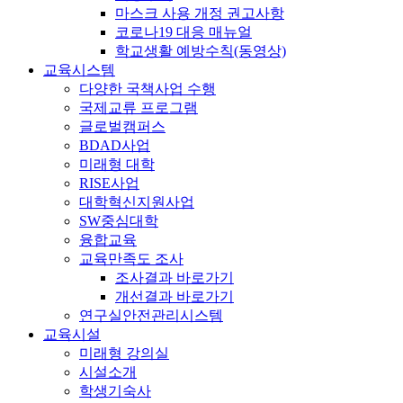
마스크 사용 개정 권고사항
코로나19 대응 매뉴얼
학교생활 예방수칙(동영상)
교육시스템
다양한 국책사업 수행
국제교류 프로그램
글로벌캠퍼스
BDAD사업
미래형 대학
RISE사업
대학혁신지원사업
SW중심대학
융합교육
교육만족도 조사
조사결과 바로가기
개선결과 바로가기
연구실안전관리시스템
교육시설
미래형 강의실
시설소개
학생기숙사