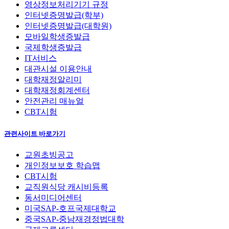
영상정보처리기기 규정
인터넷증명발급(학부)
인터넷증명발급(대학원)
모바일학생증발급
국제학생증발급
IT서비스
대관시설 이용안내
대학재정알리미
대학재정회계센터
안전관리 매뉴얼
CBT시험
관련사이트 바로가기
교원초빙공고
개인정보보호 학습맵
CBT시험
교직원식당 캐시비등록
동서미디어센터
미국SAP-호프국제대학교
중국SAP-중남재경정법대학