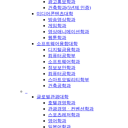
광고홍보학과
건축학과(5년제 인증)
미디어콘텐츠대학
방송영상학과
게임학과
영상애니메이션학과
웹툰학과
소프트웨어융합대학
디지털금융학과
컴퓨터공학부
소프트웨어학과
정보보안학과
컴퓨터공학과
스마트모빌리티학부
건축공학과
_
글로벌관광대학
호텔경영학과
관광경영ㆍ컨벤션학과
스포츠레저학과
영어학과
일본어학과