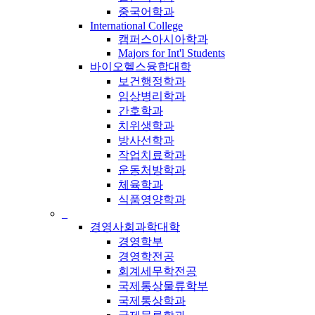
중국어학과
International College
캠퍼스아시아학과
Majors for Int'l Students
바이오헬스융합대학
보건행정학과
임상병리학과
간호학과
치위생학과
방사선학과
작업치료학과
운동처방학과
체육학과
식품영양학과
_
경영사회과학대학
경영학부
경영학전공
회계세무학전공
국제통상물류학부
국제통상학과