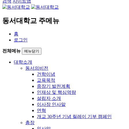
검색
사이트맵
동서대학교 주메뉴
홈
로그인
전체메뉴
메뉴닫기
대학소개
동서의비전
건학이념
교육목적
중장기 발전계획
인재상 및 핵심역량
설립자 소개
이사장 인사말
연혁
개교 30주년 기념 릴레이 기부 캠페인
총장
인사말