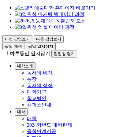
이전 팝업보기
다음 팝업보기
팝업 재생
팝업 일시정지
하루동안 열지않기
팝업창 닫기
대학소개
동서의 비전
총장
동서의 상징
대학기구
학교법인
캠퍼스안내
대학
대학
2024학년도 대학편제
융합연계전공