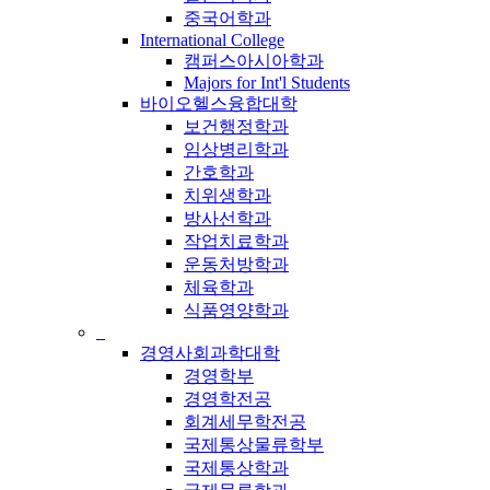
중국어학과
International College
캠퍼스아시아학과
Majors for Int'l Students
바이오헬스융합대학
보건행정학과
임상병리학과
간호학과
치위생학과
방사선학과
작업치료학과
운동처방학과
체육학과
식품영양학과
_
경영사회과학대학
경영학부
경영학전공
회계세무학전공
국제통상물류학부
국제통상학과