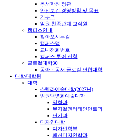
동서학원 정관
안전보건 경영방침 및 목표
기부금
임원 친족관계 교직원
캠퍼스안내
찾아오시는길
캠퍼스맵
교내전화번호
캠퍼스 투어 신청
글로컬대학30
동아ㆍ동서 글로컬 연합대학
대학/대학원
대학
스텔라예술대학(2027년)
임권택영화예술대학
영화과
뮤지컬엔터테인먼트과
연기과
디자인대학
디자인학부
패션디자인학과