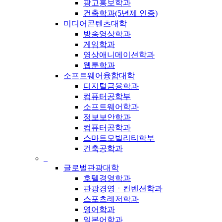
광고홍보학과
건축학과(5년제 인증)
미디어콘텐츠대학
방송영상학과
게임학과
영상애니메이션학과
웹툰학과
소프트웨어융합대학
디지털금융학과
컴퓨터공학부
소프트웨어학과
정보보안학과
컴퓨터공학과
스마트모빌리티학부
건축공학과
_
글로벌관광대학
호텔경영학과
관광경영ㆍ컨벤션학과
스포츠레저학과
영어학과
일본어학과