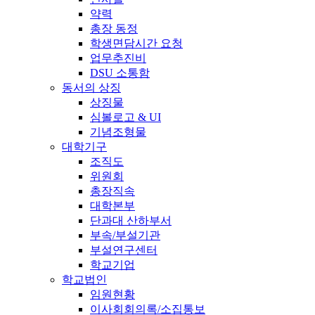
약력
총장 동정
학생면담시간 요청
업무추진비
DSU 소통함
동서의 상징
상징물
심볼로고 & UI
기념조형물
대학기구
조직도
위원회
총장직속
대학본부
단과대 산하부서
부속/부설기관
부설연구센터
학교기업
학교법인
임원현황
이사회회의록/소집통보