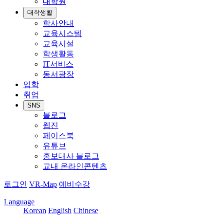
대학원
대학생활
학사안내
교육시스템
교육시설
학생활동
IT서비스
동서광장
입학
취업
SNS
블로그
웹진
페이스북
유튜브
홍보대사 블로그
교내 온라인콘텐츠
로그인
VR-Map
예비수강
Language
Korean
English
Chinese