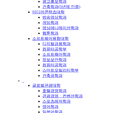
광고홍보학과
건축학과(5년제 인증)
미디어콘텐츠대학
방송영상학과
게임학과
영상애니메이션학과
웹툰학과
소프트웨어융합대학
디지털금융학과
컴퓨터공학부
소프트웨어학과
정보보안학과
컴퓨터공학과
스마트모빌리티학부
건축공학과
_
글로벌관광대학
호텔경영학과
관광경영ㆍ컨벤션학과
스포츠레저학과
영어학과
일본어학과