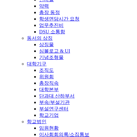
약력
총장 동정
학생면담시간 요청
업무추진비
DSU 소통함
동서의 상징
상징물
심볼로고 & UI
기념조형물
대학기구
조직도
위원회
총장직속
대학본부
단과대 산하부서
부속/부설기관
부설연구센터
학교기업
학교법인
임원현황
이사회회의록/소집통보