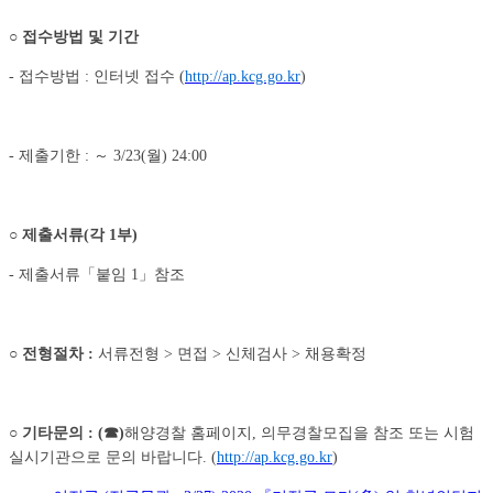
○
접수방법 및 기간
- 접수방법 : 인터넷 접수 (
http://ap.kcg.go.kr
)
- 제출기한 : ～ 3/23(월) 24:00
○
제출서류
(
각
1
부
)
- 제출서류「붙임 1」참조
○
전형절차
:
서류전형 > 면접 > 신체검사 > 채용확정
○
기타문의
: (
☎
)
해양경찰 홈페이지, 의무경찰모집을 참조 또는 시험
실시기관으로 문의 바랍니다. (
http://ap.kcg.go.kr
)