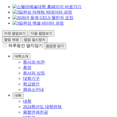
이전 팝업보기
다음 팝업보기
팝업 재생
팝업 일시정지
하루동안 열지않기
팝업창 닫기
대학소개
동서의 비전
총장
동서의 상징
대학기구
학교법인
캠퍼스안내
대학
대학
2024학년도 대학편제
융합연계전공