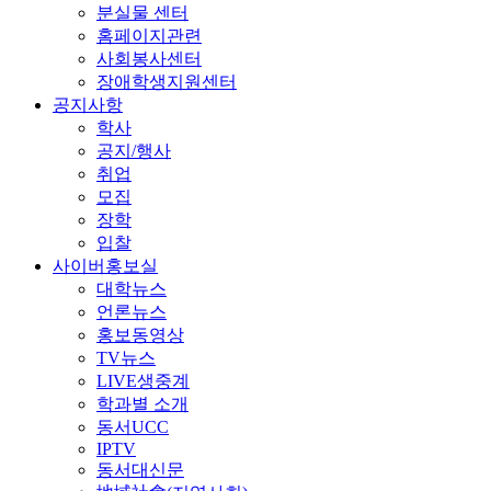
분실물 센터
홈페이지관련
사회봉사센터
장애학생지원센터
공지사항
학사
공지/행사
취업
모집
장학
입찰
사이버홍보실
대학뉴스
언론뉴스
홍보동영상
TV뉴스
LIVE생중계
학과별 소개
동서UCC
IPTV
동서대신문