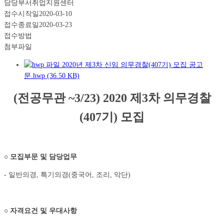
담당부서
취업지원센터
접수시작일
2020-03-10
접수종료일
2020-03-23
접수방법
첨부파일
2020년 제3차 신임 의무경찰(407기) 모집 공고
문.hwp (36.50 KB)
(
전공무관
~3/23) 2020
제
3
차 의무경찰
(407
기
)
모집
○
모집부문 및 담당업무
- 일반의경, 특기의경(중국어, 조리, 악단)
○
자격요건 및 우대사항