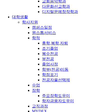
교회음악학과
다문화선교학과
디지털문예창작학과
대학생활
학사지원
캠퍼스일정
원스톱서비스
학적
휴학,복학,자퇴
조기졸업
복수전공
부전공
졸업사정
학부(전공)이동
학점포기
전공자율선택제
수업
장학
주요장학도우미
학자금융자도우미
교직과정
MYDEX