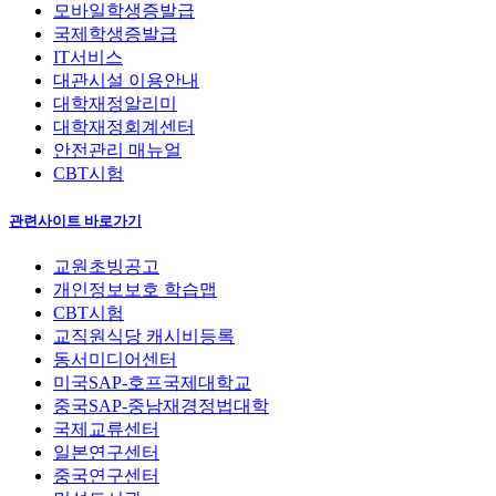
모바일학생증발급
국제학생증발급
IT서비스
대관시설 이용안내
대학재정알리미
대학재정회계센터
안전관리 매뉴얼
CBT시험
관련사이트 바로가기
교원초빙공고
개인정보보호 학습맵
CBT시험
교직원식당 캐시비등록
동서미디어센터
미국SAP-호프국제대학교
중국SAP-중남재경정법대학
국제교류센터
일본연구센터
중국연구센터