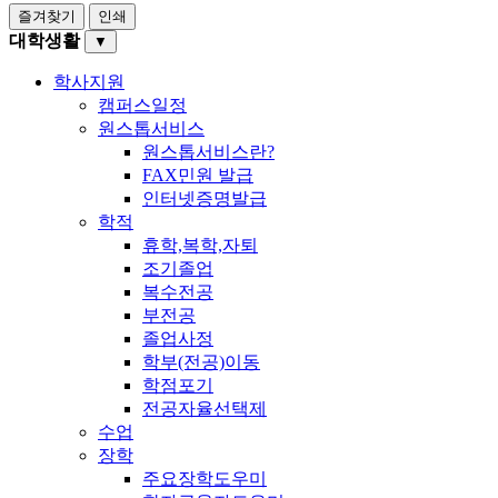
즐겨찾기
인쇄
대학생활
▼
학사지원
캠퍼스일정
원스톱서비스
원스톱서비스란?
FAX민원 발급
인터넷증명발급
학적
휴학,복학,자퇴
조기졸업
복수전공
부전공
졸업사정
학부(전공)이동
학점포기
전공자율선택제
수업
장학
주요장학도우미