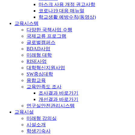
마스크 사용 개정 권고사항
코로나19 대응 매뉴얼
학교생활 예방수칙(동영상)
교육시스템
다양한 국책사업 수행
국제교류 프로그램
글로벌캠퍼스
BDAD사업
미래형 대학
RISE사업
대학혁신지원사업
SW중심대학
융합교육
교육만족도 조사
조사결과 바로가기
개선결과 바로가기
연구실안전관리시스템
교육시설
미래형 강의실
시설소개
학생기숙사