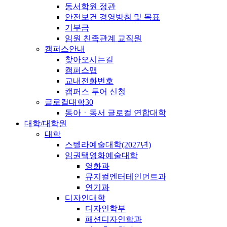
동서학원 정관
안전보건 경영방침 및 목표
기부금
임원 친족관계 교직원
캠퍼스안내
찾아오시는길
캠퍼스맵
교내전화번호
캠퍼스 투어 신청
글로컬대학30
동아ㆍ동서 글로컬 연합대학
대학/대학원
대학
스텔라예술대학(2027년)
임권택영화예술대학
영화과
뮤지컬엔터테인먼트과
연기과
디자인대학
디자인학부
패션디자인학과