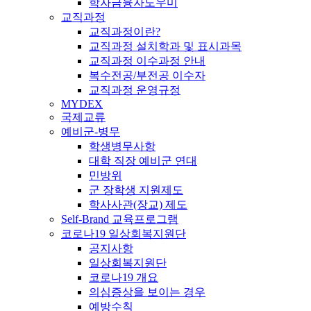
학자금융자도우미
교직과정
교직과정이란?
교직과정 설치학과 및 표시과목
교직과정 이수과정 안내
복수전공/부전공 이수자
교직과정 운영규정
MYDEX
국제교류
예비군-병무
학생병무사항
대학 직장 예비군 연대
민방위
군 장학생 지원제도
학사사관(장교) 제도
Self-Brand 교육프로그램
코로나19 일상회복지원단
공지사항
일상회복지원단
코로나19 개요
의심증상을 보이는 경우
예방수칙