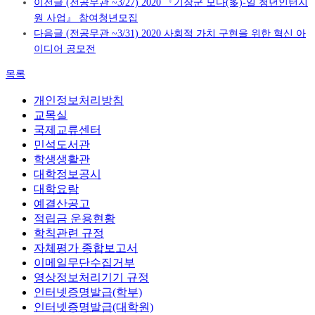
이전글
(전공무관 ~3/27) 2020 『기장군 모다(多)-일 청년인턴지
원 사업』 참여청년모집
다음글
(전공무관 ~3/31) 2020 사회적 가치 구현을 위한 혁신 아
이디어 공모전
목록
개인정보처리방침
교목실
국제교류센터
민석도서관
학생생활관
대학정보공시
대학요람
예결산공고
적립금 운용현황
학칙관련 규정
자체평가 종합보고서
이메일무단수집거부
영상정보처리기기 규정
인터넷증명발급(학부)
인터넷증명발급(대학원)