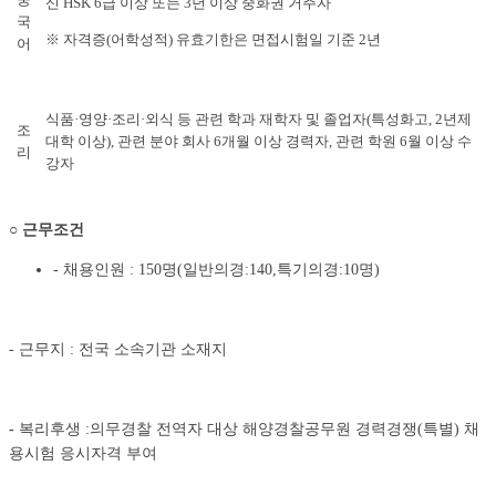
신 HSK 6급 이상 또는 3년 이상 중화권 거주자
국
※ 자격증(어학성적) 유효기한은 면접시험일 기준 2년
어
식품·영양·조리·외식 등 관련 학과 재학자 및 졸업자(특성화고, 2년제
조
대학 이상), 관련 분야 회사 6개월 이상 경력자, 관련 학원 6월 이상 수
리
강자
○
근무조건
- 채용인원 : 150명(일반의경:140,특기의경:10명)
- 근무지 : 전국 소속기관 소재지
-
복리후생 :의무경찰 전역자 대상 해양경찰공무원 경력경쟁(특별) 채
용시험 응시자격 부여