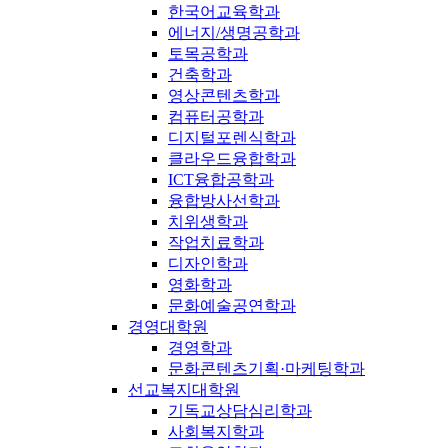
한국어교육학과
에너지/생명공학과
토목공학과
건축학과
영상콘텐츠학과
컴퓨터공학과
디지털포렌식학과
클라우드융합학과
ICT융합공학과
융합방사선학과
치위생학과
작업치료학과
디자인학과
영화학과
문화예술공연학과
경영대학원
경영학과
문화콘텐츠기획·마케팅학과
선교복지대학원
기독교상담심리학과
사회복지학과