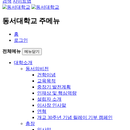
검색
사이트맵
동서대학교 주메뉴
홈
로그인
전체메뉴
메뉴닫기
대학소개
동서의비전
건학이념
교육목적
중장기 발전계획
인재상 및 핵심역량
설립자 소개
이사장 인사말
연혁
개교 30주년 기념 릴레이 기부 캠페인
총장
인사말