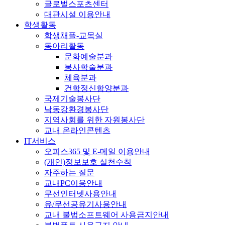
글로벌스포츠센터
대관시설 이용안내
학생활동
학생채플-교목실
동아리활동
문화예술분과
봉사학술분과
체육분과
건학정신함양분과
국제기술봉사단
낙동강환경봉사단
지역사회를 위한 자원봉사단
교내 온라인콘텐츠
IT서비스
오피스365 및 E-메일 이용안내
(개인)정보보호 실천수칙
자주하는 질문
교내PC이용안내
무선인터넷사용안내
유/무선공유기사용안내
교내 불법소프트웨어 사용금지안내