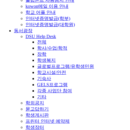
불법폰트 사용금지 안내
kowon메일 이용 안내
학교 어플 안내
인터넷증명발급(학부)
인터넷증명발급(대학원)
동서광장
DSU Help Desk
전체
학사/수업/학적
장학
학생복지
글로벌프로그램/유학생민원
학교시설/안전
기숙사
GELS프로그램
각종 사업단 참여
기타
학외공지
묻고답하기
학생게시판
프린터 인터넷 예약제
학생장터