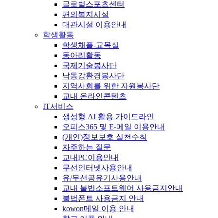
글로벌스포츠센터
편의복지시설
대관시설 이용안내
학생활동
학생채플-교목실
동아리활동
국제기술봉사단
낙동강환경봉사단
지역사회를 위한 자원봉사단
교내 온라인콘텐츠
IT서비스
생성형 AI 활용 가이드라인
오피스365 및 E-메일 이용안내
(개인)정보보호 실천수칙
자주하는 질문
교내PC이용안내
무선인터넷사용안내
유/무선공유기사용안내
교내 불법소프트웨어 사용금지안내
불법폰트 사용금지 안내
kowon메일 이용 안내