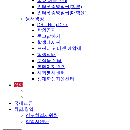
학교 어플 안내
인터넷증명발급(학부)
인터넷증명발급(대학원)
동서광장
DSU Help Desk
학외공지
묻고답하기
학생게시판
프린터 인터넷 예약제
학생장터
분실물 센터
홈페이지관련
사회봉사센터
장애학생지원센터
입학
입학정보
외국인입학-International Admissions
국제교류
취업/창업
진로취업지원처
창업지원단