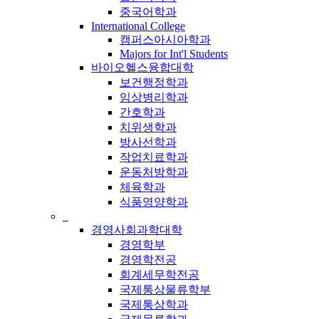
중국어학과
International College
캠퍼스아시아학과
Majors for Int'l Students
바이오헬스융합대학
보건행정학과
임상병리학과
간호학과
치위생학과
방사선학과
작업치료학과
운동처방학과
체육학과
식품영양학과
_
경영사회과학대학
경영학부
경영학전공
회계세무학전공
국제통상물류학부
국제통상학과