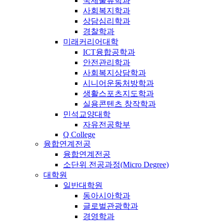
국제물류학과
사회복지학과
상담심리학과
경찰학과
미래커리어대학
ICT융합공학과
안전관리학과
사회복지상담학과
시니어운동처방학과
생활스포츠지도학과
실용콘텐츠 창작학과
민석교양대학
자유전공학부
Q College
융합연계전공
융합연계전공
소단위 전공과정(Micro Degree)
대학원
일반대학원
동아시아학과
글로벌관광학과
경영학과