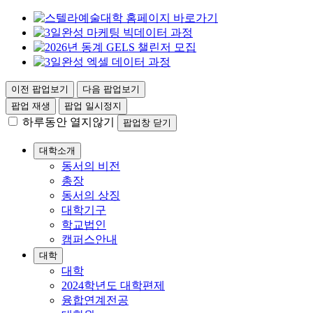
이전 팝업보기
다음 팝업보기
팝업 재생
팝업 일시정지
하루동안 열지않기
팝업창 닫기
대학소개
동서의 비전
총장
동서의 상징
대학기구
학교법인
캠퍼스안내
대학
대학
2024학년도 대학편제
융합연계전공