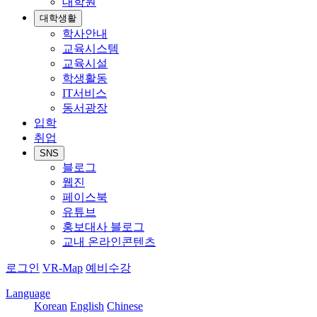
대학원
대학생활
학사안내
교육시스템
교육시설
학생활동
IT서비스
동서광장
입학
취업
SNS
블로그
웹진
페이스북
유튜브
홍보대사 블로그
교내 온라인콘텐츠
로그인
VR-Map
예비수강
Language
Korean
English
Chinese