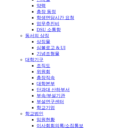
약력
총장 동정
학생면담시간 요청
업무추진비
DSU 소통함
동서의 상징
상징물
심볼로고 & UI
기념조형물
대학기구
조직도
위원회
총장직속
대학본부
단과대 산하부서
부속/부설기관
부설연구센터
학교기업
학교법인
임원현황
이사회회의록/소집통보