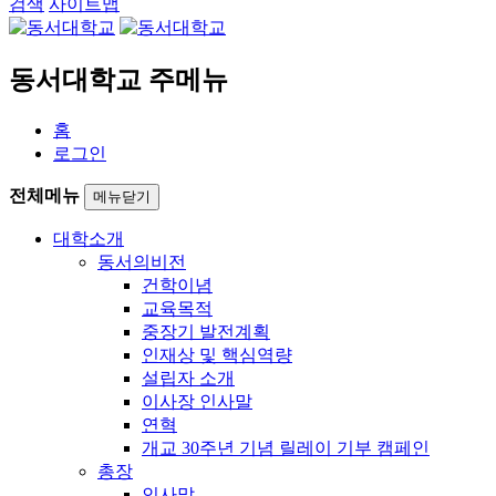
검색
사이트맵
동서대학교 주메뉴
홈
로그인
전체메뉴
메뉴닫기
대학소개
동서의비전
건학이념
교육목적
중장기 발전계획
인재상 및 핵심역량
설립자 소개
이사장 인사말
연혁
개교 30주년 기념 릴레이 기부 캠페인
총장
인사말