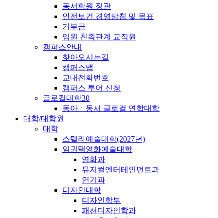
동서학원 정관
안전보건 경영방침 및 목표
기부금
임원 친족관계 교직원
캠퍼스안내
찾아오시는길
캠퍼스맵
교내전화번호
캠퍼스 투어 신청
글로컬대학30
동아ㆍ동서 글로컬 연합대학
대학/대학원
대학
스텔라예술대학(2027년)
임권택영화예술대학
영화과
뮤지컬엔터테인먼트과
연기과
디자인대학
디자인학부
패션디자인학과