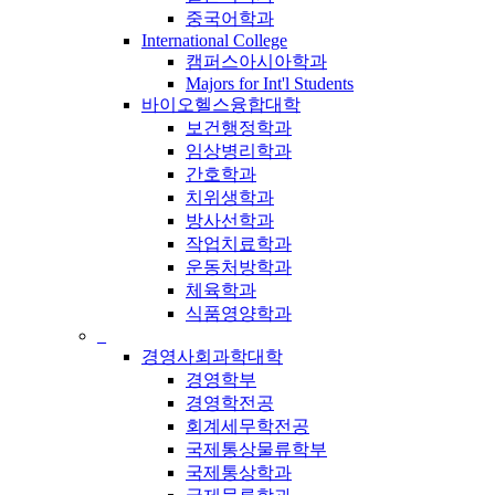
중국어학과
International College
캠퍼스아시아학과
Majors for Int'l Students
바이오헬스융합대학
보건행정학과
임상병리학과
간호학과
치위생학과
방사선학과
작업치료학과
운동처방학과
체육학과
식품영양학과
_
경영사회과학대학
경영학부
경영학전공
회계세무학전공
국제통상물류학부
국제통상학과