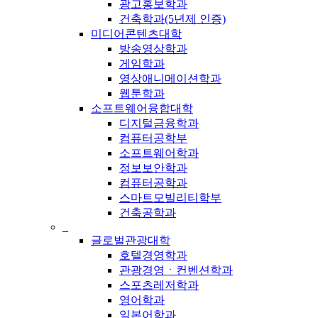
광고홍보학과
건축학과(5년제 인증)
미디어콘텐츠대학
방송영상학과
게임학과
영상애니메이션학과
웹툰학과
소프트웨어융합대학
디지털금융학과
컴퓨터공학부
소프트웨어학과
정보보안학과
컴퓨터공학과
스마트모빌리티학부
건축공학과
_
글로벌관광대학
호텔경영학과
관광경영ㆍ컨벤션학과
스포츠레저학과
영어학과
일본어학과